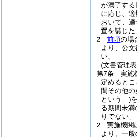
が満了する
に応じ、適
おいて、適
置を講じた
2
前項
の場
より、公文
い。
(文書管理表
第7条
実施
定めるとこ
間その他の
という。)
る期間未満
りでない。
2
実施機関
より、一般