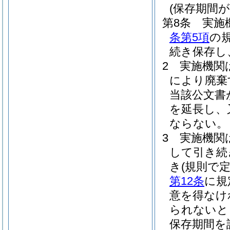
(保存期間
第8条
実施
条第5項
の
続き保存し
2
実施機関
により廃棄
当該公文書
を延長し、
ならない。
3
実施機関
して引き続
き
(規則で
第12条
に規
意を得なけ
られないと
保存期間を