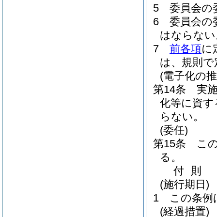
5
委員会の
6
委員会の
はならない
7
前各項
に
は、規則で
(電子化の推
第14条
実
化等に資す
らない。
(委任)
第15条
こ
る。
付
則
(施行期日)
1
この条例
(経過措置)