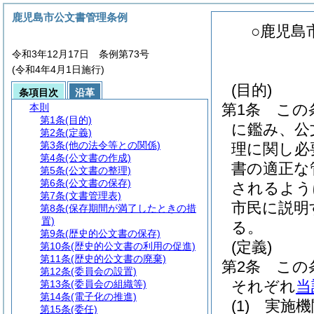
鹿児島市公文書管理条例
○鹿児島
令和3年12月17日 条例第73号
(令和4年4月1日施行)
(目的)
条項目次
沿革
第1条
この
本則
第1条
(目的)
に鑑み、公
第2条
(定義)
第3条
(他の法令等との関係)
理に関し必
第4条
(公文書の作成)
書の適正な
第5条
(公文書の整理)
第6条
(公文書の保存)
されるよう
第7条
(文書管理表)
市民に説明
第8条
(保存期間が満了したときの措
置)
る。
第9条
(歴史的公文書の保存)
(定義)
第10条
(歴史的公文書の利用の促進)
第11条
(歴史的公文書の廃棄)
第2条
この
第12条
(委員会の設置)
それぞれ
当
第13条
(委員会の組織等)
第14条
(電子化の推進)
(1)
実施機
第15条
(委任)