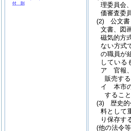
付 則
理委員会
価審査委
(2)
公文書
文書、図
磁気的方
ない方式
の職員が
している
ア
官報
販売す
イ
本市
するこ
(3)
歴史的
料として
り保存す
(他の法令等