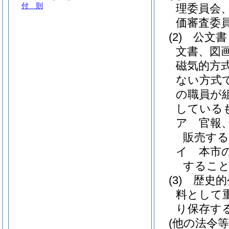
付 則
理委員会
価審査委
(2)
公文書
文書、図
磁気的方
ない方式
の職員が
している
ア
官報
販売す
イ
本市
するこ
(3)
歴史的
料として
り保存す
(他の法令等