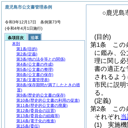
鹿児島市公文書管理条例
○鹿児島
令和3年12月17日 条例第73号
(令和4年4月1日施行)
(目的)
条項目次
沿革
第1条
この
本則
第1条
(目的)
に鑑み、公
第2条
(定義)
第3条
(他の法令等との関係)
理に関し必
第4条
(公文書の作成)
書の適正な
第5条
(公文書の整理)
第6条
(公文書の保存)
されるよう
第7条
(文書管理表)
市民に説明
第8条
(保存期間が満了したときの措
置)
る。
第9条
(歴史的公文書の保存)
(定義)
第10条
(歴史的公文書の利用の促進)
第11条
(歴史的公文書の廃棄)
第2条
この
第12条
(委員会の設置)
それぞれ
当
第13条
(委員会の組織等)
第14条
(電子化の推進)
(1)
実施機
第15条
(委任)