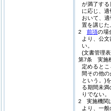
が満了する
に応じ、適
おいて、適
置を講じた
2
前項
の場
より、公文
い。
(文書管理表
第7条
実施
定めるとこ
間その他の
という。)
る期間未満
りでない。
2
実施機関
より、一般