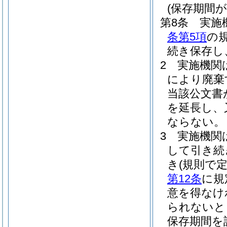
(保存期間
第8条
実施
条第5項
の
続き保存し
2
実施機関
により廃棄
当該公文書
を延長し、
ならない。
3
実施機関
して引き続
き
(規則で
第12条
に規
意を得なけ
られないと
保存期間を