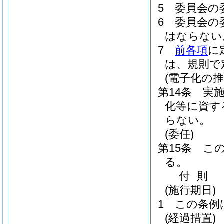
5
委員会の
6
委員会の
はならない
7
前各項
に
は、規則で
(電子化の推
第14条
実
化等に資す
らない。
(委任)
第15条
こ
る。
付
則
(施行期日)
1
この条例
(経過措置)