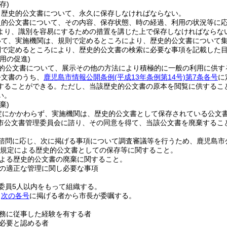
存)
、歴史的公文書について、永久に保存しなければならない。
史的公文書について、その内容、保存状態、時の経過、利用の状況等に
より、識別を容易にするための措置を講じた上で保存しなければならな
いて、実施機関は、規則で定めるところにより、歴史的公文書について
則で定めるところにより、歴史的公文書の検索に必要な事項を記載した
用の促進)
的公文書について、展示その他の方法により積極的に一般の利用に供す
公文書のうち、
鹿児島市情報公開条例
(平成13年条例第14号)
第7条各号
に
することができる。
ただし、当該歴史的公文書の原本を閲覧に供するこ
い。
棄)
定にかかわらず、実施機関は、歴史的公文書として保存されている公文
市公文書管理委員会に諮り、その同意を得て、当該公文書を廃棄するこ
諮問に応じ、次に掲げる事項について調査審議等を行うため、鹿児島市
規定による歴史的公文書としての保存等に関すること。
よる歴史的公文書の廃棄に関すること。
の適正な管理に関し必要な事項
委員5人以内をもって組織する。
、
次の各号
に掲げる者から市長が委嘱する。
務に従事した経験を有する者
必要と認める者