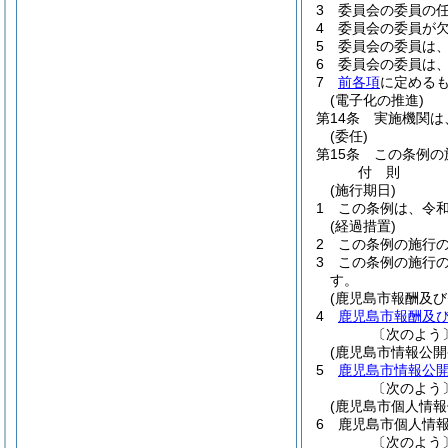
3
委員会の委員の任
4
委員会の委員が
5
委員会の委員は
6
委員会の委員は
7
前各項
に定める
(電子化の推進)
第14条
実施機関は
(委任)
第15条
この条例の
付
則
(施行期日)
1
この条例は、令和
(経過措置)
2
この条例の施行
3
この条例の施行
す。
(鹿児島市報酬及
4
鹿児島市報酬及
〔次のよう
(鹿児島市情報公開
5
鹿児島市情報公
〔次のよう
(鹿児島市個人情報
6
鹿児島市個人情
〔次のよう