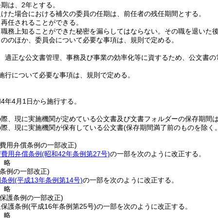
期は、2年とする。
欠けた場合における補欠の委員の任期は、前任者の残任期間とする。
、再任されることができる。
、職務上知ることができた秘密を漏らしてはならない。
その職を退いた
もののほか、委員会について必要な事項は、規則で定める。
、適正な公文書管理、事務及び事業の効率化等に資するため、公文書の
施行について必要な事項は、規則で定める。
4年4月1日から施行する。
の際、現に実施機関が定めている公文書及び文書フォルダーの保存期間
の際、現に実施機関が保有している公文書
(保存期間満了前のものを除く。
び費用弁償条例の一部改正)
び費用弁償条例
(昭和42年条例第27号)
の一部を次のように改正する。
〕略
条例の一部改正)
開条例
(平成13年条例第14号)
の一部を次のように改正する。
〕略
保護条例の一部改正)
報保護条例
(平成16年条例第25号)
の一部を次のように改正する。
〕略