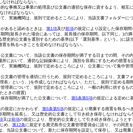
しなければならない。
率的な事務又は事業の処理及び公文書の適切な保存に資するよう、相互
なければならない。
いて、実施機関は、規則で定めるところにより、当該文書フォルダーに
要があると認めるときは、
第1項
及び
前項
の規定により設定した保存期間
存期間
(延長された場合にあっては、延長後の保存期間。以下同じ。)
の満
る歴史的公文書を選別するための基準
(以下「選別基準」という。)
に該
措置を執るべきことを定めなければならない。
、公文書について、当該公文書の保存期間が満了する日までの間、その
場所において、適切な記録媒体により、識別を容易にするための措置を
いて、実施機関は、規則で定めるところにより、公文書について集中管
、公文書の管理を適切に行うため、規則で定めるところにより、文書フ
理表」という。)
を作成しなければならない。
ただし、規則で定める期
書管理表について、規則で定めるところにより、一般の利用に供するも
たときの措置)
、保存期間が満了した公文書について、
第5条第5項
の規定による定めに
項
の規定にかかわらず、
第5条第5項
の規定により廃棄する措置を執るべ
存期間を延長し、又は歴史的公文書として引き続き保存しなければなら
項
又は
前項
の規定により、歴史的公文書として引き続き保存しようとす
じめ、
第12条
に規定する鹿児島市公文書管理委員会に諮り、その同意
は、当該公文書について、新たに保存期間を設定して保存し、又は廃棄