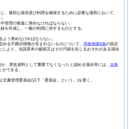
応じ、適切な保存及び利用を確保するために必要な場所において、
い。
集中管理の推進に努めなければならない。
目録を作成し、一般の利用に供するものとする。
るよう努めなければならない。
定める不開示情報が含まれないものについて、
同条例第5条
の規定
とにより、当該原本の破損又はその汚損を生じるおそれがある場合
書が、歴史資料として重要でなくなったと認める場合等には、
次条
とができる。
公文書管理委員会
(以下「委員会」という。)
を置く。