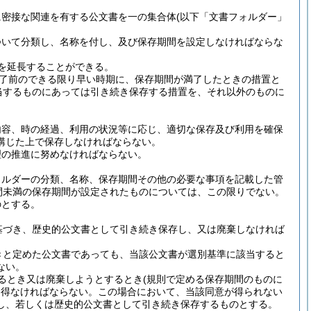
に密接な関連を有する公文書を一の集合体
(以下「文書フォルダー」
ついて分類し、名称を付し、及び保存期間を設定しなければならな
を延長することができる。
了前のできる限り早い時期に、保存期間が満了したときの措置と
当するものにあっては引き続き保存する措置を、それ以外のものに
内容、時の経過、利用の状況等に応じ、適切な保存及び利用を確保
講じた上で保存しなければならない。
理の推進に努めなければならない。
ォルダーの分類、名称、保存期間その他の必要な事項を記載した管
間未満の保存期間が設定されたものについては、この限りでない。
のとする。
基づき、歴史的公文書として引き続き保存し、又は廃棄しなければ
きと定めた公文書であっても、当該公文書が選別基準に該当すると
ない。
るとき又は廃棄しようとするとき
(規則で定める保存期間のものに
を得なければならない。
この場合において、当該同意が得られない
し、若しくは歴史的公文書として引き続き保存するものとする。