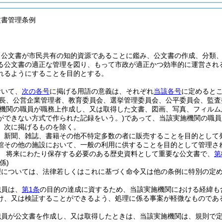
文書管理条例
、公文書が市民共有の知的資源であることに鑑み、公文書の作成、分類
る公文書の適正な管理を図り、もって市政が適正かつ効率的に運営され
れるようにすることを目的とする。
おいて、
次の各号
に掲げる用語の意義は、それぞれ
当該各号
に定めると
長、公営企業管理者、教育委員会、選挙管理委員会、公平委員会、監査
機関の職員が職務上作成し、又は取得した文書、図画、写真、フィルム
ができない方式で作られた記録をいう。)
であって、当該実施機関の職員
、次に掲げるものを除く。
、新聞、雑誌、書籍その他不特定多数の者に販売することを目的として
館その他の施設において、一般の利用に供することを目的として管理さ
 将来にわたり保存する必要のある歴史資料として重要な公文書で、
第
係)
理については、法律若しくはこれに基づく命令又は他の条例に特別の定
職員は、
第1条
の目的の達成に資するため、当該実施機関における経緯も
け、又は検証することができるよう、処理に係る事案が軽微なものであ
職員が公文書を作成し、又は取得したときは、当該実施機関は、規則で