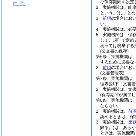
び保存期間を設定
付 則
2
実施機関は、能
という。)
にまとめ
3
前項
の場合にお
い。
4
実施機関は、必
5
実施機関は、保
して、規則で定め
あっては廃棄する
(公文書の保存)
第6条
実施機関は
するために必要な
2
前項
の場合にお
(文書管理表)
第7条
実施機関は
理表
(以下「文書管
2
実施機関は、文
(保存期間が満了し
第8条
実施機関は
ならない。
2
実施機関は、
前
認めるときは、保
3
実施機関は、
第1
限る。)
は、あらか
ときは、実施機関