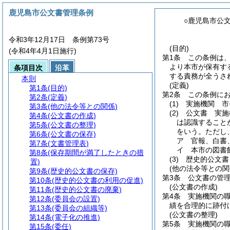
鹿児島市公文書管理条例
○鹿児島市公
令和3年12月17日 条例第73号
(目的)
(令和4年4月1日施行)
第1条
この条例は
より本市が保有す
条項目次
沿革
する責務が全うさ
本則
(定義)
第1条
(目的)
第2条
この条例に
第2条
(定義)
(1)
実施機関 市
第3条
(他の法令等との関係)
(2)
公文書 実施
第4条
(公文書の作成)
は認識すること
第5条
(公文書の整理)
をいう。
ただし
第6条
(公文書の保存)
ア
官報、白書
第7条
(文書管理表)
イ
本市の図書
第8条
(保存期間が満了したときの措
(3)
歴史的公文書
置)
(他の法令等との関
第9条
(歴史的公文書の保存)
第3条
公文書の管
第10条
(歴史的公文書の利用の促進)
(公文書の作成)
第11条
(歴史的公文書の廃棄)
第4条
実施機関の
第12条
(委員会の設置)
績を合理的に跡付
第13条
(委員会の組織等)
(公文書の整理)
第14条
(電子化の推進)
第5条
実施機関の
第15条
(委任)