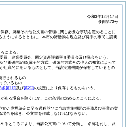
令和3年12月17日
条例第73号
、保存、廃棄その他公文書の管理に関し必要な事項を定めることに
るようにするとともに、本市の諸活動を現在及び将来の市民に説明
ころによる。
委員、農業委員会、固定資産評価審査委員会及び議会をいう。
及び電磁的記録
(電子的方式、磁気的方式その他人の知覚によって
が組織的に用いるものとして、当該実施機関が保有しているもの
発行されるもの
れているもの
8条第1項
及び
第2項
の規定により保存するものをいう。
めがある場合を除くほか、この条例の定めるところによる。
含めた意思決定に至る過程並びに当該実施機関の事務及び事業の実
る場合を除き、公文書を作成しなければならない。
定めるところにより、当該公文書について分類し、名称を付し、及