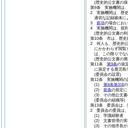
(歴史的公文書の保
第9条
実施機関は
2
実施機関は、歴
適切な記録媒体に
3
前項
の場合にお
4
実施機関は、規
(歴史的公文書の利
第10条
市は、歴史
2
何人も、歴史的
にかかわらず閲覧
は、この限りでな
(歴史的公文書の廃
第11条
第9条
の規
に規定する鹿児島
(委員会の設置)
第12条
実施機関の
(1)
第8条第3項
の
(2)
前条
の規定に
(3)
その他公文書
(委員会の組織等)
第13条
委員会は、
2
委員会の委員は
(1)
学識経験者
(2)
文書管理の実
(3)
その他市長が