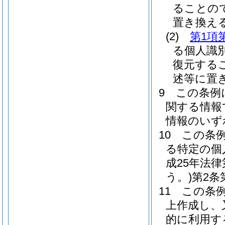
ることの
置き換え
(2)
第1項
る個人識
復元する
述等に置
9
この条例
関する情報
情報のいず
10
この条
る特定の個
成25年法
う。)
第2条
11
この条
上作成し、
的に利用す