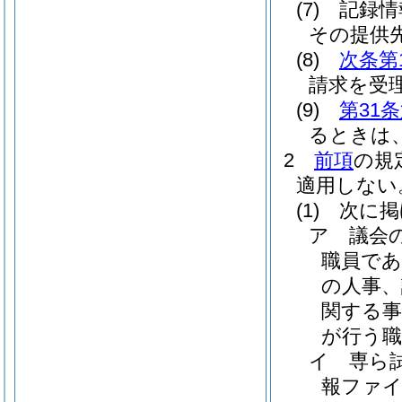
(7)
記録情
その提供
(8)
次条第
請求を受
(9)
第31
るときは
2
前項
の規
適用しない
(1)
次に掲
ア
議会
職員で
の人事、
関する
が行う職
イ
専ら
報ファ