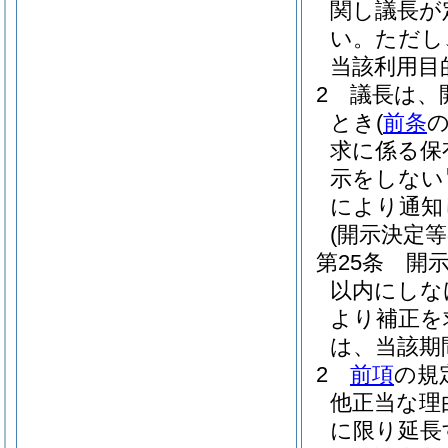
関し議長が
い。
ただし
当該利用目
2
議長は、
とき
(
前条
求に係る保
示をしない
により通知
(開示決定等
第25条
開
以内にしな
より補正を
は、当該期
2
前項
の規
他正当な理
に限り延長