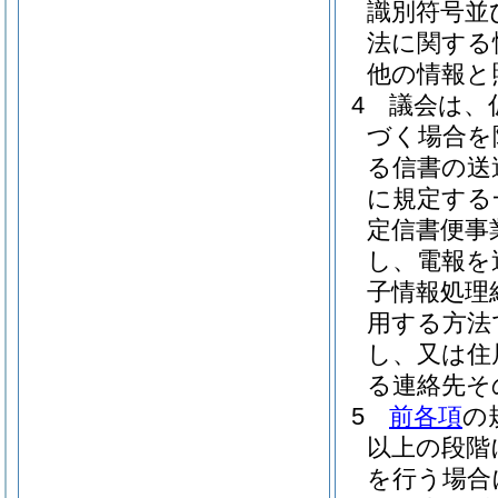
識別符号並
法に関する
他の情報と
4
議会は、
づく場合を
る信書の送
に規定する
定信書便事
し、電報を
子情報処理
用する方法
し、又は住
る連絡先そ
5
前各項
の
以上の段階
を行う場合