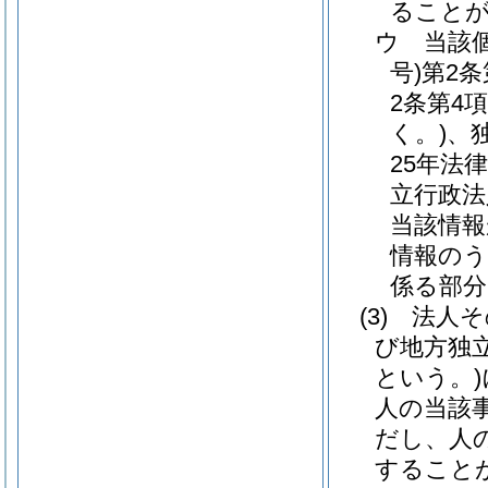
ること
ウ
当該
号)
第2
2条第4
く。)
、
25年法律
立行政法
当該情報
情報のう
係る部分
(3)
法人そ
び地方独
という。)
人の当該
だし、人
すること