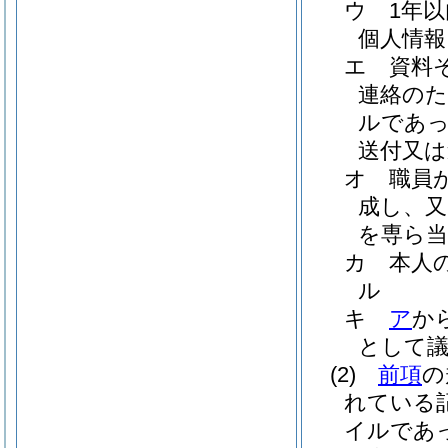
ウ
1年
個人情報
エ
資料
連絡のた
ルであっ
送付又は
オ
職員
成し、又
を専ら当
カ
本人
ル
キ
ア
か
として
(2)
前項
の
れている
イルであ