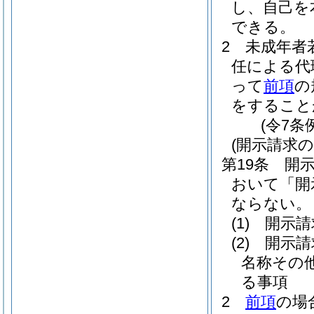
し、自己を
できる。
2
未成年者
任による代
って
前項
の
をすること
(令7条
(開示請求の
第19条
開
おいて「開
ならない。
(1)
開示請
(2)
開示請
名称その
る事項
2
前項
の場