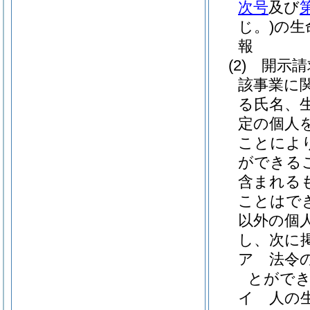
次号
及び
じ。)
の生
報
(2)
開示請
該事業に
る氏名、
定の個人
ことによ
ができる
含まれる
ことはで
以外の個
し、次に
ア
法令
とがで
イ
人の