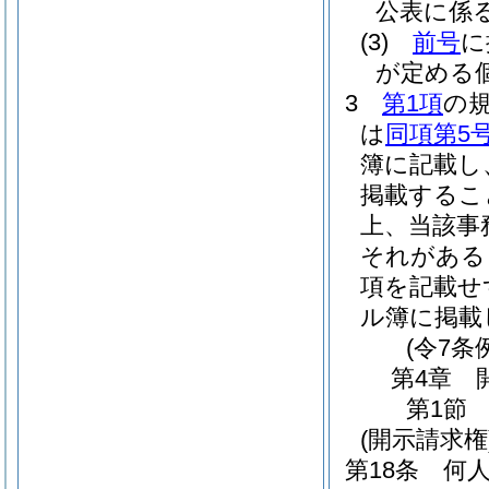
公表に係
(3)
前号
に
が定める
3
第1項
の
は
同項第5
簿に記載し
掲載するこ
上、当該事
それがある
項を記載せ
ル簿に掲載
(令7条
第4章
第1節
(開示請求権
第18条
何