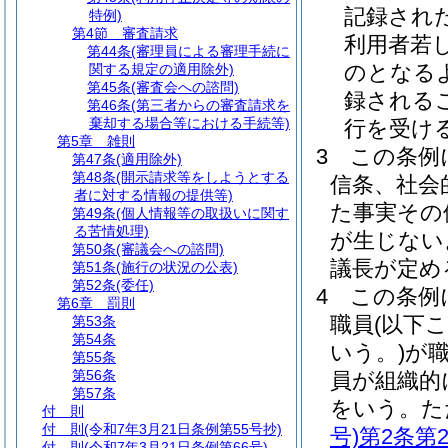
記録され
特例)
第4節
審査請求
利用者若
第44条
(審理員による審理手続に
のとなる
関する規定の適用除外)
第45条
(審査会への諮問)
録される
第46条
(第三者からの審査請求を
棄却する場合等における手続等)
行を受け
第5章
雑則
3
この条例
第47条
(適用除外)
第48条
(開示請求等をしようとする
信条、社会
者に対する情報の提供等)
た事実その
第49条
(個人情報等の取扱いに関す
る苦情処理)
が生じない
第50条
(審議会への諮問)
議長が定め
第51条
(施行の状況の公表)
第52条
(委任)
4
この条例
第6章
罰則
職員
(以下
第53条
第54条
いう。)
が
第55条
第56条
員が組織的
第57条
をいう。
た
付 則
付 則
(令和7年3月21日条例第55号抄)
号)
第2条第
付 則
(令和7年3月21日条例第66号)