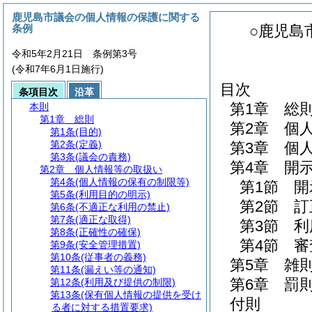
鹿児島市議会の個人情報の保護に関する
条例
○鹿児島
令和5年2月21日 条例第3号
(令和7年6月1日施行)
目次
条項目次
沿革
第1章
総
本則
第1章
総則
第2章
個
第1条
(目的)
第2条
(定義)
第3章
個
第3条
(議会の責務)
第4章
開
第2章
個人情報等の取扱い
第4条
(個人情報の保有の制限等)
第1節
開
第5条
(利用目的の明示)
第2節
訂
第6条
(不適正な利用の禁止)
第7条
(適正な取得)
第3節
利
第8条
(正確性の確保)
第4節
審
第9条
(安全管理措置)
第10条
(従事者の義務)
第5章
雑
第11条
(漏えい等の通知)
第6章
罰
第12条
(利用及び提供の制限)
第13条
(保有個人情報の提供を受け
付則
る者に対する措置要求)