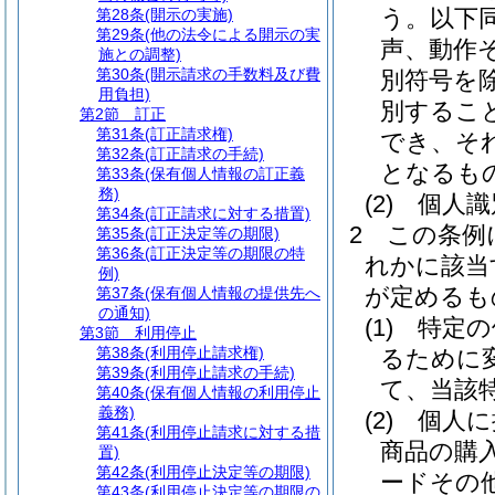
う。以下同
第28条
(開示の実施)
第29条
(他の法令による開示の実
声、動作
施との調整)
第30条
(開示請求の手数料及び費
別符号を除
用負担)
別するこ
第2節
訂正
第31条
(訂正請求権)
でき、そ
第32条
(訂正請求の手続)
となるも
第33条
(保有個人情報の訂正義
務)
(2)
個人識
第34条
(訂正請求に対する措置)
2
この条例
第35条
(訂正決定等の期限)
第36条
(訂正決定等の期限の特
れかに該当
例)
が定めるも
第37条
(保有個人情報の提供先へ
の通知)
(1)
特定の
第3節
利用停止
第38条
(利用停止請求権)
るために
第39条
(利用停止請求の手続)
て、当該
第40条
(保有個人情報の利用停止
義務)
(2)
個人に
第41条
(利用停止請求に対する措
商品の購
置)
第42条
(利用停止決定等の期限)
ードその
第43条
(利用停止決定等の期限の