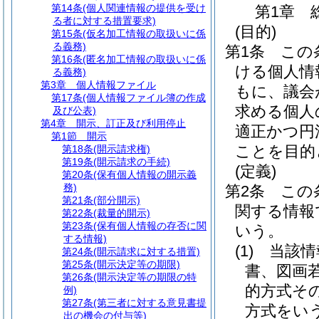
第14条
(個人関連情報の提供を受け
第1章
る者に対する措置要求)
(目的)
第15条
(仮名加工情報の取扱いに係
る義務)
第1条
この
第16条
(匿名加工情報の取扱いに係
ける個人情
る義務)
第3章
個人情報ファイル
もに、議会
第17条
(個人情報ファイル簿の作成
求める個人
及び公表)
第4章
開示、訂正及び利用停止
適正かつ円
第1節
開示
ことを目的
第18条
(開示請求権)
第19条
(開示請求の手続)
(定義)
第20条
(保有個人情報の開示義
務)
第2条
この
第21条
(部分開示)
関する情報
第22条
(裁量的開示)
第23条
(保有個人情報の存否に関
いう。
する情報)
(1)
当該情
第24条
(開示請求に対する措置)
第25条
(開示決定等の期限)
書、図画
第26条
(開示決定等の期限の特
的方式そ
例)
第27条
(第三者に対する意見書提
方式をい
出の機会の付与等)