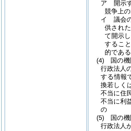
ア
開示
競争上
イ
議会
供され
て開示
すること
的であ
(4)
国の機
行政法人
する情報
換若しく
不当に住
不当に利
の
(5)
国の機
行政法人