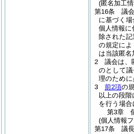
(匿名加工
第16条
議
に基づく場
個人情報に
除された記
の規定によ
は当該匿名
2
議会は、
のとして議
理のために
3
前2項
の
以上の段階
を行う場合
第3章
(個人情報
第17条
議