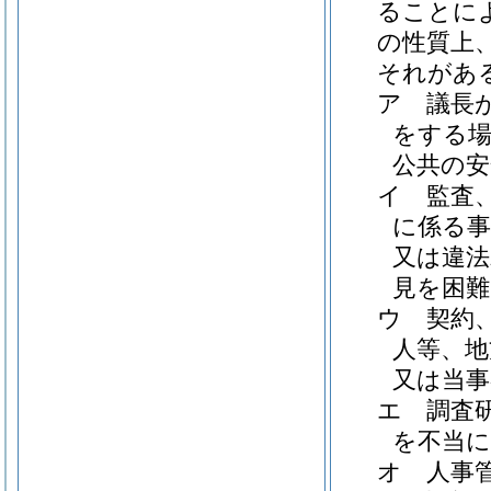
ることに
の性質上
それがあ
ア
議長
をする場
公共の安
イ
監査
に係る事
又は違法
見を困
ウ
契約
人等、地
又は当
エ
調査
を不当
オ
人事