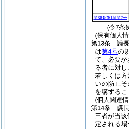
第38条第1項第2号
(令7条
(保有個人
第13条
議
は
第4号
の
て、必要が
る者に対し
若しくは方
いの防止そ
を講ずるこ
(個人関連
第14条
議
三者が当該
定される場