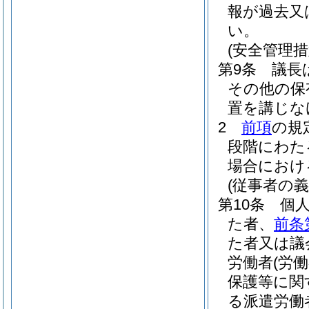
報が過去又
い。
(安全管理措
第9条
議長
その他の保
置を講じな
2
前項
の規
段階にわた
場合におけ
(従事者の義
第10条
個
た者、
前条
た者又は議
労働者
(労
保護等に関
る派遣労働