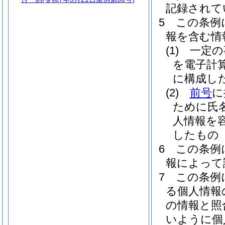
記録されて
5
この条例
報を含む情
(1)
一定の
を電子計
に構成し
(2)
前号
に
ために氏
人情報を
したもの
6
この条例
報によって
7
この条例
る個人情報
の情報と照
いように個