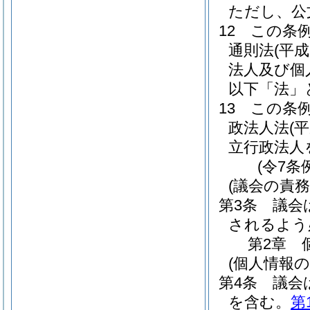
ただし、公
12
この条
通則法
(平成
法人及び個
以下「法」
13
この条
政法人法
(
立行政法人
(令7条
(議会の責務
第3条
議会
されるよう
第2章
(個人情報
第4条
議会
を含む。
第