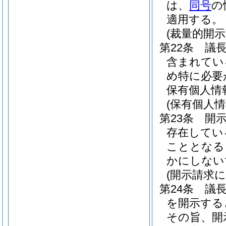
は、
同号
の
適用する。
(裁量的開示
第22条
議
含まれてい
め特に必要
保有個人情
(保有個人
第23条
開
存在してい
こととなる
かにしない
(開示請求
第24条
議
を開示する
その旨、開