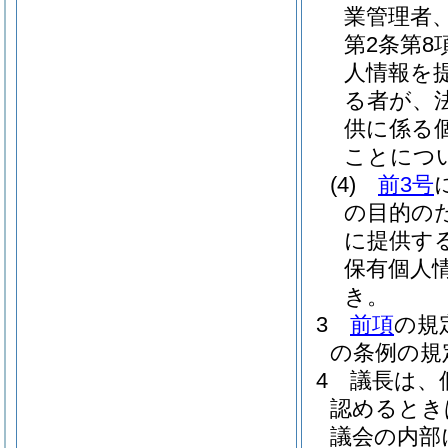
業管理者
第2条第
人情報を
る者が、
供に係る
ことにつ
(4)
前3号
の目的の
に提供す
保有個人
き。
3
前項
の規
の条例の規
4
議長は、
認めるとき
議会の内部