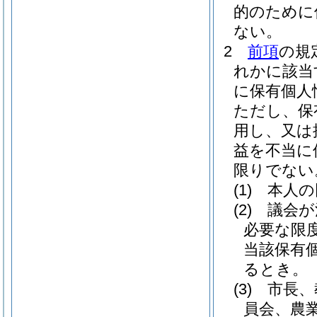
的のために
ない。
2
前項
の規
れかに該当
に保有個人
ただし、保
用し、又は
益を不当に
限りでない
(1)
本人の
(2)
議会が
必要な限
当該保有
るとき。
(3)
市長、
員会、農