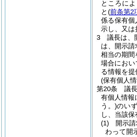
ところによ
と
(
前条第2
係る保有個
示し、又は
3
議長は、
は、開示請
相当の期間
場合におい
る情報を提
(保有個人
第20条
議
有個人情報
う。)
のい
し、当該保
(1)
開示請
わって開