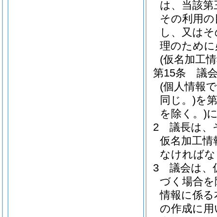
は、当該第
その利用の
し、又はそ
理のために
(仮名加工
第15条
議
(個人情報
同じ。)
を
を除く。)
2
議長は、
仮名加工情
なければな
3
議会は、
づく場合を
情報に係る
の作成に用