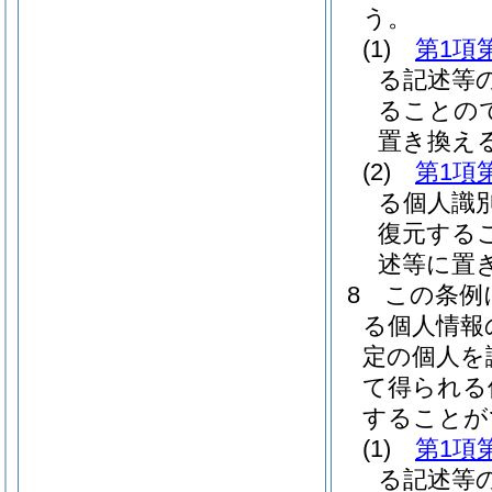
う。
(1)
第1項
る記述等
ることの
置き換え
(2)
第1項
る個人識
復元する
述等に置
8
この条例
る個人情報
定の個人を
て得られる
することが
(1)
第1項
る記述等