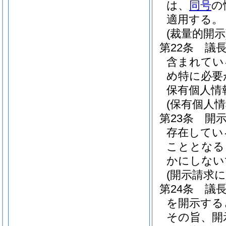
は、
同号
の
適用する。
(裁量的開示
第22条
議
含まれてい
め特に必要
保有個人情
(保有個人
第23条
開
存在してい
こととなる
かにしない
(開示請求
第24条
議
を開示する
その旨、開