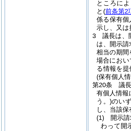
ところによ
と
(
前条第2
係る保有個
示し、又は
3
議長は、
は、開示請
相当の期間
場合におい
る情報を提
(保有個人
第20条
議
有個人情報
う。)
のい
し、当該保
(1)
開示請
わって開