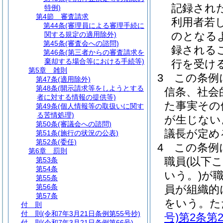
記録され
特例)
第4節
審査請求
利用者若
第44条
(審理員による審理手続に
のとなる
関する規定の適用除外)
第45条
(審査会への諮問)
録される
第46条
(第三者からの審査請求を
棄却する場合等における手続等)
行を受け
第5章
雑則
3
この条例
第47条
(適用除外)
第48条
(開示請求等をしようとする
信条、社会
者に対する情報の提供等)
た事実その
第49条
(個人情報等の取扱いに関す
る苦情処理)
が生じない
第50条
(審議会への諮問)
議長が定め
第51条
(施行の状況の公表)
第52条
(委任)
4
この条例
第6章
罰則
職員
(以下
第53条
第54条
いう。)
が
第55条
第56条
員が組織的
第57条
をいう。
た
付 則
付 則
(令和7年3月21日条例第55号抄)
号)
第2条第
付 則
(令和7年3月21日条例第66号)