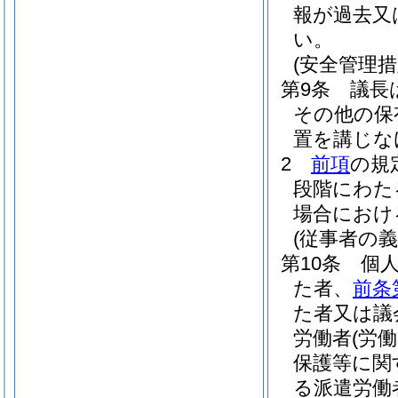
報が過去又
い。
(安全管理措
第9条
議長
その他の保
置を講じな
2
前項
の規
段階にわた
場合におけ
(従事者の義
第10条
個
た者、
前条
た者又は議
労働者
(労
保護等に関
る派遣労働