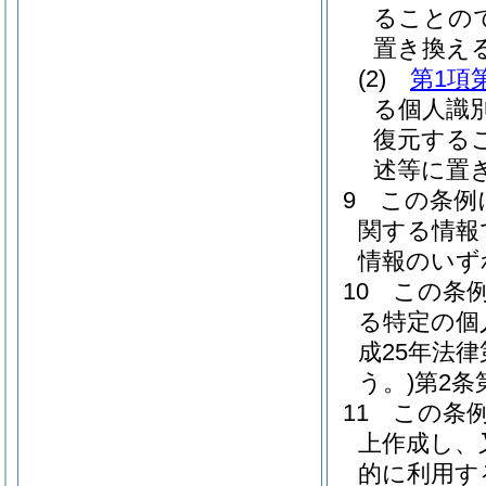
ることの
置き換え
(2)
第1項
る個人識
復元する
述等に置
9
この条例
関する情報
情報のいず
10
この条
る特定の個
成25年法
う。)
第2条
11
この条
上作成し、
的に利用す