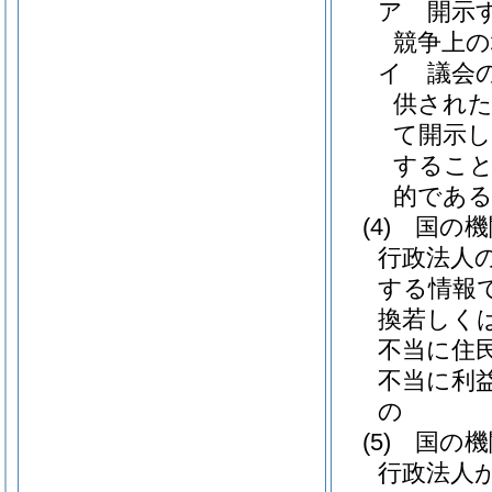
ア
開示
競争上
イ
議会
供され
て開示
すること
的であ
(4)
国の機
行政法人
する情報
換若しく
不当に住
不当に利
の
(5)
国の機
行政法人