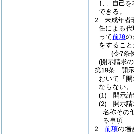
し、自己を
できる。
2
未成年者
任による代
って
前項
の
をすること
(令7条
(開示請求の
第19条
開
おいて「開
ならない。
(1)
開示請
(2)
開示請
名称その
る事項
2
前項
の場