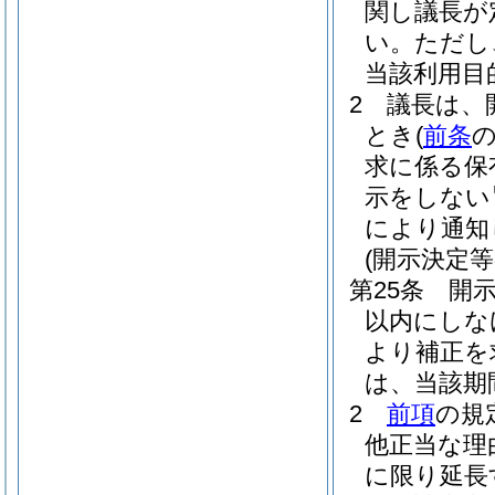
関し議長が
い。
ただし
当該利用目
2
議長は、
とき
(
前条
求に係る保
示をしない
により通知
(開示決定等
第25条
開
以内にしな
より補正を
は、当該期
2
前項
の規
他正当な理
に限り延長