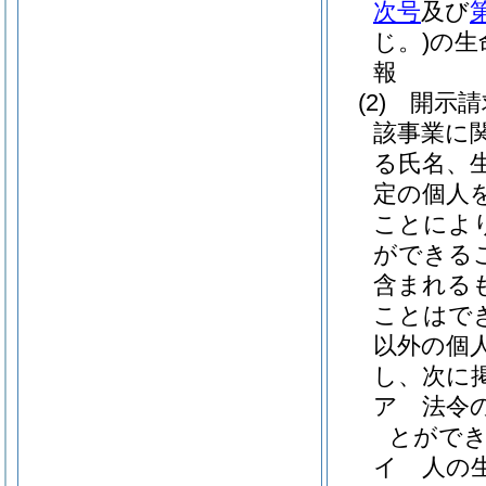
次号
及び
じ。)
の生
報
(2)
開示請
該事業に
る氏名、
定の個人
ことによ
ができる
含まれる
ことはで
以外の個
し、次に
ア
法令
とがで
イ
人の