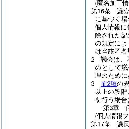
(匿名加工
第16条
議
に基づく場
個人情報に
除された記
の規定によ
は当該匿名
2
議会は、
のとして議
理のために
3
前2項
の
以上の段階
を行う場合
第3章
(個人情報
第17条
議