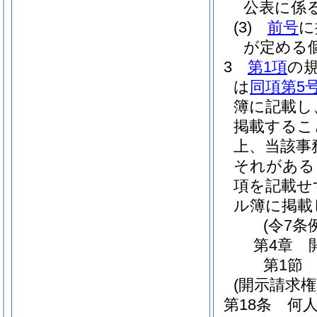
公表に係
(3)
前号
に
が定める
3
第1項
の
は
同項第5
簿に記載し
掲載するこ
上、当該事
それがある
項を記載せ
ル簿に掲載
(令7条
第4章
第1節
(開示請求権
第18条
何