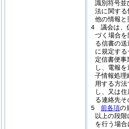
識別符号並
法に関する
他の情報と
4
議会は、
づく場合を
る信書の送
に規定する
定信書便事
し、電報を
子情報処理
用する方法
し、又は住
る連絡先そ
5
前各項
の
以上の段階
を行う場合