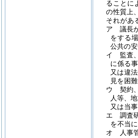
ることに
の性質上
それがあ
ア
議長
をする場
公共の安
イ
監査
に係る事
又は違法
見を困
ウ
契約
人等、地
又は当
エ
調査
を不当
オ
人事