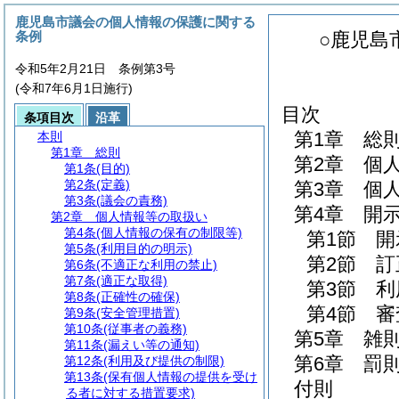
鹿児島市議会の個人情報の保護に関する
条例
○鹿児島
令和5年2月21日 条例第3号
(令和7年6月1日施行)
目次
条項目次
沿革
第1章
総
本則
第1章
総則
第2章
個
第1条
(目的)
第2条
(定義)
第3章
個
第3条
(議会の責務)
第4章
開
第2章
個人情報等の取扱い
第4条
(個人情報の保有の制限等)
第1節
開
第5条
(利用目的の明示)
第2節
訂
第6条
(不適正な利用の禁止)
第7条
(適正な取得)
第3節
利
第8条
(正確性の確保)
第4節
審
第9条
(安全管理措置)
第10条
(従事者の義務)
第5章
雑
第11条
(漏えい等の通知)
第6章
罰
第12条
(利用及び提供の制限)
第13条
(保有個人情報の提供を受け
付則
る者に対する措置要求)