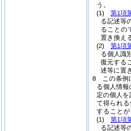
う。
(1)
第1項
る記述等
ることの
置き換え
(2)
第1項
る個人識
復元する
述等に置
8
この条例
る個人情報
定の個人を
て得られる
することが
(1)
第1項
る記述等