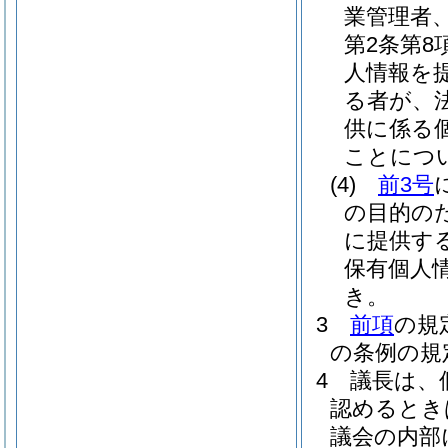
業管理者
第2条第
人情報を
る者が、
供に係る
ことにつ
(4)
前3号
の目的の
に提供す
保有個人
き。
3
前項
の規
の条例の規
4
議長は、
認めるとき
議会の内部