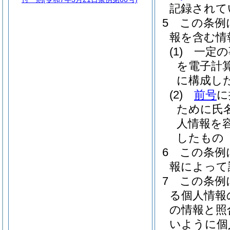
記録されて
5
この条例
報を含む情
(1)
一定の
を電子計
に構成し
(2)
前号
に
ために氏
人情報を
したもの
6
この条例
報によって
7
この条例
る個人情報
の情報と照
いように個