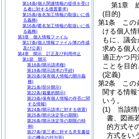
第14条
(個人関連情報の提供を受け
第1章
る者に対する措置要求)
(目的)
第15条
(仮名加工情報の取扱いに係
る義務)
第1条
この
第16条
(匿名加工情報の取扱いに係
ける個人情
る義務)
第3章
個人情報ファイル
もに、議会
第17条
(個人情報ファイル簿の作成
求める個人
及び公表)
第4章
開示、訂正及び利用停止
適正かつ円
第1節
開示
ことを目的
第18条
(開示請求権)
第19条
(開示請求の手続)
(定義)
第20条
(保有個人情報の開示義
務)
第2条
この
第21条
(部分開示)
関する情報
第22条
(裁量的開示)
第23条
(保有個人情報の存否に関
いう。
する情報)
(1)
当該情
第24条
(開示請求に対する措置)
第25条
(開示決定等の期限)
書、図画
第26条
(開示決定等の期限の特
的方式そ
例)
第27条
(第三者に対する意見書提
方式をい
出の機会の付与等)