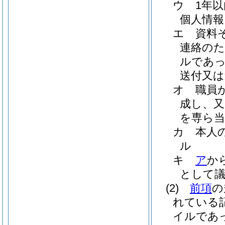
ウ
1年
個人情報
エ
資料
連絡のた
ルであっ
送付又は
オ
職員
成し、又
を専ら当
カ
本人
ル
キ
ア
か
として
(2)
前項
の
れている
イルであ