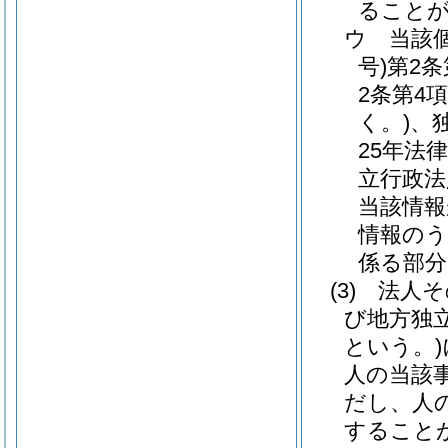
ること
ウ
当該
号)
第2
2条第4
く。)
、
25年法律
立行政法
当該情報
情報のう
係る部分
(3)
法人そ
び地方独
という。)
人の当該
だし、人
すること