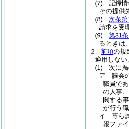
(7)
記録情
その提供
(8)
次条第
請求を受
(9)
第31
るときは
2
前項
の規
適用しない
(1)
次に掲
ア
議会
職員で
の人事、
関する
が行う職
イ
専ら
報ファ