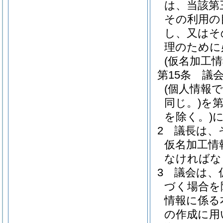
は、当該第
その利用の
し、又はそ
理のために
(仮名加工
第15条
議
(個人情報
同じ。)
を
を除く。)
2
議長は、
仮名加工情
なければな
3
議会は、
づく場合を
情報に係る
の作成に用