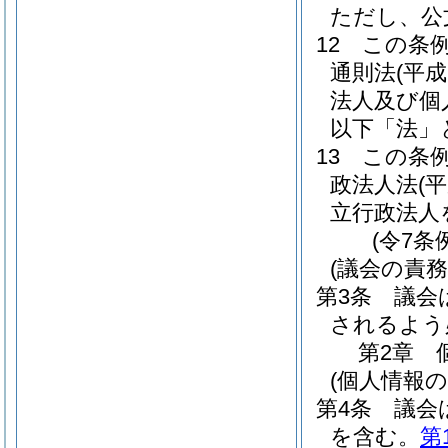
ただし、公
12
この条
通則法
(平成
法人及び個
以下「法」
13
この条
政法人法
(
立行政法人
(令7条
(議会の責務
第3条
議会
されるよう
第2章
(個人情報
第4条
議会
を含む。
第