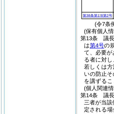
第38条第1項第2号
(令7条
(保有個人
第13条
議
は
第4号
の
て、必要が
る者に対し
若しくは方
いの防止そ
を講ずるこ
(個人関連
第14条
議
三者が当該
定される場