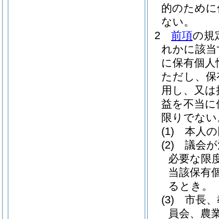
的のために
ない。
2
前項
の規
れかに該当
に保有個人
ただし、保
用し、又は
益を不当に
限りでない
(1)
本人の
(2)
議会が
必要な限
当該保有
るとき。
(3)
市長、
員会、農