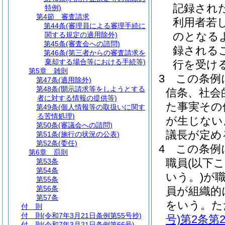
記録され
特例)
第4節
審査請求
利用者若
第44条
(審理員による審理手続に
のとなる
関する規定の適用除外)
第45条
(審査会への諮問)
録される
第46条
(第三者からの審査請求を
棄却する場合等における手続等)
行を受け
第5章
雑則
3
この条例
第47条
(適用除外)
第48条
(開示請求等をしようとする
信条、社会
者に対する情報の提供等)
た事実その
第49条
(個人情報等の取扱いに関す
る苦情処理)
が生じない
第50条
(審議会への諮問)
議長が定め
第51条
(施行の状況の公表)
第52条
(委任)
4
この条例
第6章
罰則
職員
(以下
第53条
第54条
いう。)
が
第55条
第56条
員が組織的
第57条
をいう。
た
付 則
付 則
(令和7年3月21日条例第55号抄)
号)
第2条第
付 則
(令和7年3月21日条例第66号)