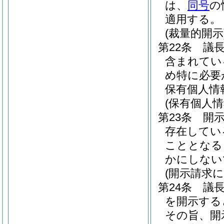
は、
同号
の
適用する。
(裁量的開示
第22条
議
含まれてい
め特に必要
保有個人情
(保有個人
第23条
開
存在してい
こととなる
かにしない
(開示請求
第24条
議
を開示する
その旨、開