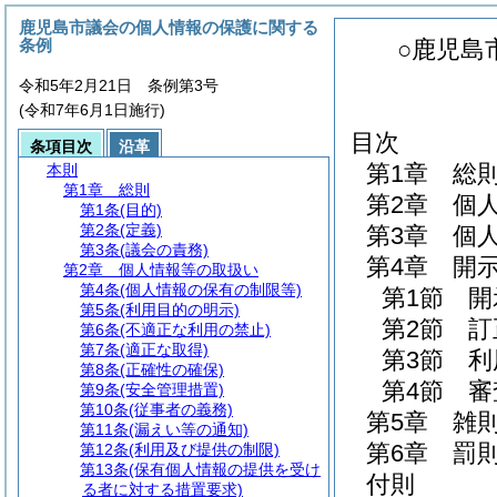
鹿児島市議会の個人情報の保護に関する
条例
○鹿児島
令和5年2月21日 条例第3号
(令和7年6月1日施行)
目次
条項目次
沿革
第1章
総
本則
第1章
総則
第2章
個
第1条
(目的)
第2条
(定義)
第3章
個
第3条
(議会の責務)
第4章
開
第2章
個人情報等の取扱い
第4条
(個人情報の保有の制限等)
第1節
開
第5条
(利用目的の明示)
第2節
訂
第6条
(不適正な利用の禁止)
第7条
(適正な取得)
第3節
利
第8条
(正確性の確保)
第4節
審
第9条
(安全管理措置)
第10条
(従事者の義務)
第5章
雑
第11条
(漏えい等の通知)
第6章
罰
第12条
(利用及び提供の制限)
第13条
(保有個人情報の提供を受け
付則
る者に対する措置要求)