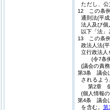
ただし、公
12
この条
通則法
(平成
法人及び個
以下「法」
13
この条
政法人法
(
立行政法人
(令7条
(議会の責務
第3条
議会
されるよう
第2章
(個人情報
第4条
議会
を含む。
第