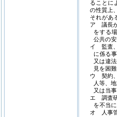
ることに
の性質上
それがあ
ア
議長
をする場
公共の安
イ
監査
に係る事
又は違法
見を困
ウ
契約
人等、地
又は当
エ
調査
を不当
オ
人事