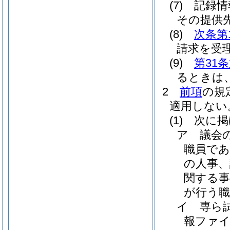
(7)
記録情
その提供
(8)
次条第
請求を受
(9)
第31
るときは
2
前項
の規
適用しない
(1)
次に掲
ア
議会
職員で
の人事、
関する
が行う職
イ
専ら
報ファ