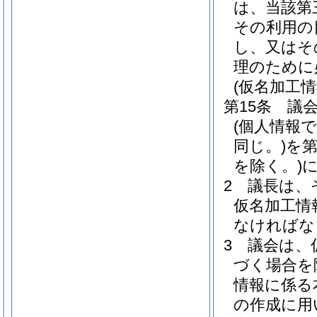
は、当該第
その利用の
し、又はそ
理のために
(仮名加工
第15条
議
(個人情報
同じ。)
を
を除く。)
2
議長は、
仮名加工情
なければな
3
議会は、
づく場合を
情報に係る
の作成に用