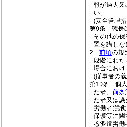
報が過去又
い。
(安全管理措
第9条
議長
その他の保
置を講じな
2
前項
の規
段階にわた
場合におけ
(従事者の義
第10条
個
た者、
前条
た者又は議
労働者
(労
保護等に関
る派遣労働