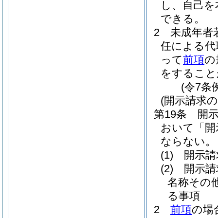
し、自己を
できる。
2
未成年者
任による代
って
前項
の
をすること
(令7条
(開示請求の
第19条
開
おいて「開
ならない。
(1)
開示請
(2)
開示請
名称その
る事項
2
前項
の場