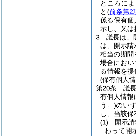
ところによ
と
(
前条第2
係る保有個
示し、又は
3
議長は、
は、開示請
相当の期間
場合におい
る情報を提
(保有個人
第20条
議
有個人情報
う。)
のい
し、当該保
(1)
開示請
わって開