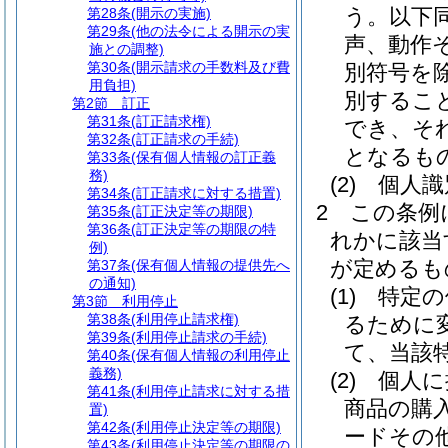
う。以下同
第28条
(開示の実施)
第29条
(他の法令による開示の実
声、動作
施との調整)
第30条
(開示請求の手数料及び費
別符号を除
用負担)
別するこ
第2節
訂正
第31条
(訂正請求権)
でき、そ
第32条
(訂正請求の手続)
となるも
第33条
(保有個人情報の訂正義
務)
(2)
個人識
第34条
(訂正請求に対する措置)
2
この条例
第35条
(訂正決定等の期限)
第36条
(訂正決定等の期限の特
れかに該当
例)
が定めるも
第37条
(保有個人情報の提供先へ
の通知)
(1)
特定の
第3節
利用停止
第38条
(利用停止請求権)
るために
第39条
(利用停止請求の手続)
て、当該
第40条
(保有個人情報の利用停止
義務)
(2)
個人に
第41条
(利用停止請求に対する措
商品の購
置)
第42条
(利用停止決定等の期限)
ードその
第43条
(利用停止決定等の期限の