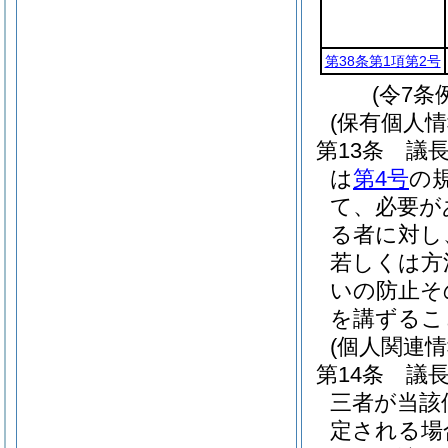
第38条第1項第2号
(令7条
(保有個人
第13条
議
は
第4号
の
て、必要が
る者に対し
若しくは方
いの防止そ
を講ずるこ
(個人関連
第14条
議
三者が当該
定される場