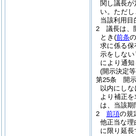
関し議長が
い。
ただし
当該利用目
2
議長は、
とき
(
前条
求に係る保
示をしない
により通知
(開示決定等
第25条
開
以内にしな
より補正を
は、当該期
2
前項
の規
他正当な理
に限り延長