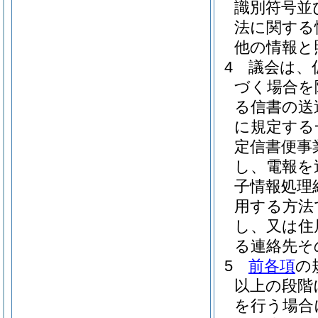
識別符号並
法に関する
他の情報と
4
議会は、
づく場合を
る信書の送
に規定する
定信書便事
し、電報を
子情報処理
用する方法
し、又は住
る連絡先そ
5
前各項
の
以上の段階
を行う場合