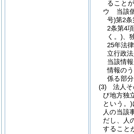
ること
ウ
当該
号)
第2
2条第4
く。)
、
25年法律
立行政法
当該情報
情報のう
係る部分
(3)
法人そ
び地方独
という。)
人の当該
だし、人
すること