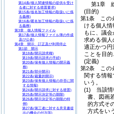
第14条
(個人関連情報の提供を受け
第1章
る者に対する措置要求)
(目的)
第15条
(仮名加工情報の取扱いに係
る義務)
第1条
この
第16条
(匿名加工情報の取扱いに係
ける個人情
る義務)
第3章
個人情報ファイル
もに、議会
第17条
(個人情報ファイル簿の作成
求める個人
及び公表)
第4章
開示、訂正及び利用停止
適正かつ円
第1節
開示
ことを目的
第18条
(開示請求権)
第19条
(開示請求の手続)
(定義)
第20条
(保有個人情報の開示義
務)
第2条
この
第21条
(部分開示)
関する情報
第22条
(裁量的開示)
第23条
(保有個人情報の存否に関
いう。
する情報)
(1)
当該情
第24条
(開示請求に対する措置)
第25条
(開示決定等の期限)
書、図画
第26条
(開示決定等の期限の特
的方式そ
例)
第27条
(第三者に対する意見書提
方式をい
出の機会の付与等)