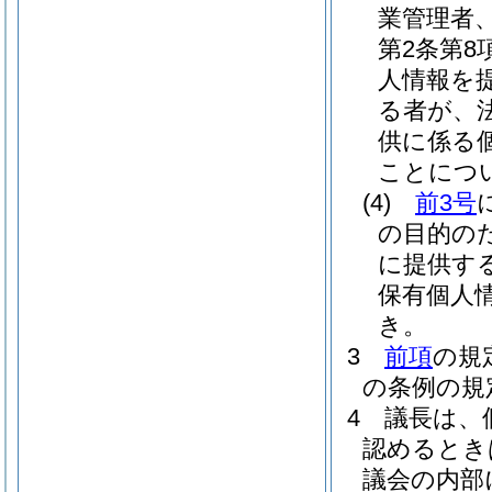
業管理者
第2条第
人情報を
る者が、
供に係る
ことにつ
(4)
前3号
の目的の
に提供す
保有個人
き。
3
前項
の規
の条例の規
4
議長は、
認めるとき
議会の内部