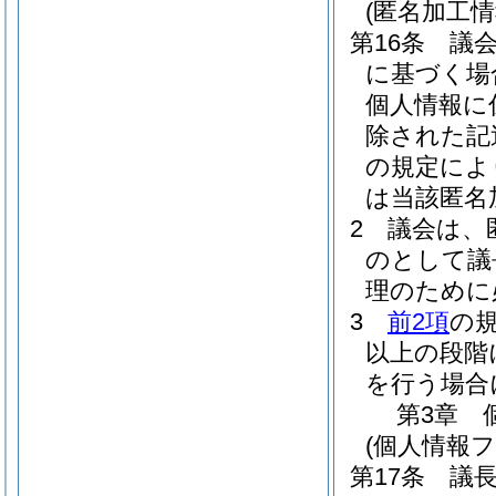
(匿名加工
第16条
議
に基づく場
個人情報に
除された記
の規定によ
は当該匿名
2
議会は、
のとして議
理のために
3
前2項
の
以上の段階
を行う場合
第3章
(個人情報
第17条
議