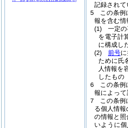
記録されて
5
この条例
報を含む情
(1)
一定の
を電子計
に構成し
(2)
前号
に
ために氏
人情報を
したもの
6
この条例
報によって
7
この条例
る個人情報
の情報と照
いように個