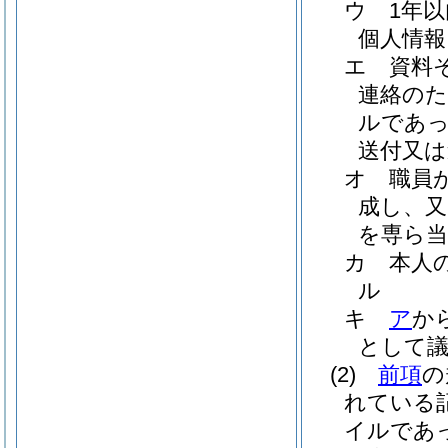
ウ
1年
個人情報
エ
資料
連絡のた
ルであっ
送付又は
オ
職員
成し、又
を専ら当
カ
本人
ル
キ
ア
か
として
(2)
前項
の
れている
イルであ