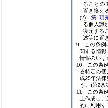
ることの
置き換え
(2)
第1項
る個人識
復元する
述等に置
9
この条例
関する情報
情報のいず
10
この条
る特定の個
成25年法
う。)
第2条
11
この条
上作成し、
的に利用す