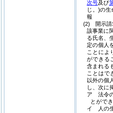
次号
及び
じ。)
の生
報
(2)
開示請
該事業に
る氏名、
定の個人
ことによ
ができる
含まれる
ことはで
以外の個
し、次に
ア
法令
とがで
イ
人の