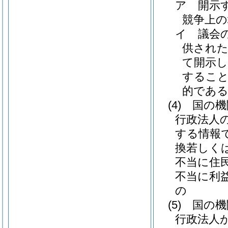
ア
開示
競争上
イ
議会
供され
て開示
すること
的であ
(4)
国の機
行政法人
する情報
換若しく
不当に住
不当に利
の
(5)
国の機
行政法人