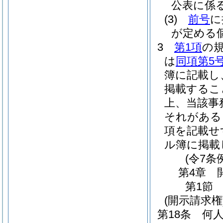
公表に係
(3)
前号
に
が定める
3
第1項
の
は
同項第5
簿に記載し
掲載するこ
上、当該事
それがある
項を記載せ
ル簿に掲載
(令7条
第4章
第1節
(開示請求権
第18条
何