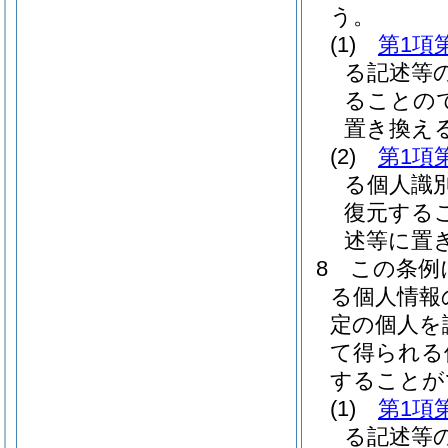
う。
(1)
第1項
る記述等
ることの
置き換え
(2)
第1項
る個人識
復元する
述等に置
8
この条例
る個人情報
定の個人を
て得られる
することが
(1)
第1項
る記述等