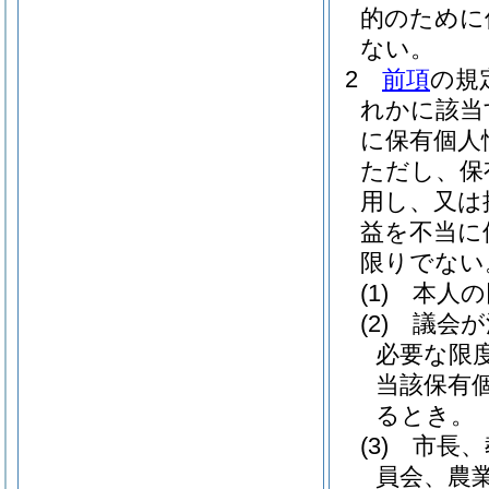
的のために
ない。
2
前項
の規
れかに該当
に保有個人
ただし、保
用し、又は
益を不当に
限りでない
(1)
本人の
(2)
議会が
必要な限
当該保有
るとき。
(3)
市長、
員会、農