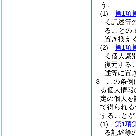
う。
(1)
第1項
る記述等
ることの
置き換え
(2)
第1項
る個人識
復元する
述等に置
8
この条例
る個人情報
定の個人を
て得られる
することが
(1)
第1項
る記述等