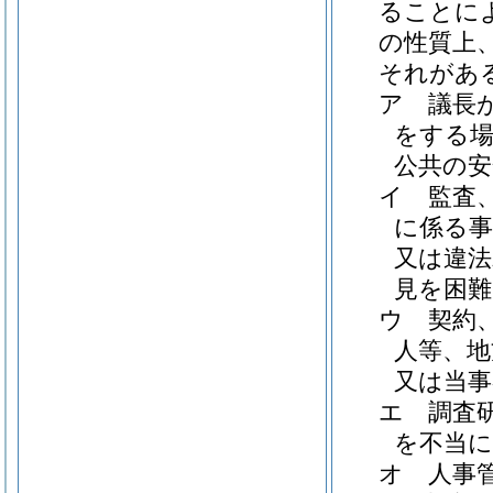
ることに
の性質上
それがあ
ア
議長
をする場
公共の安
イ
監査
に係る事
又は違法
見を困
ウ
契約
人等、地
又は当
エ
調査
を不当
オ
人事