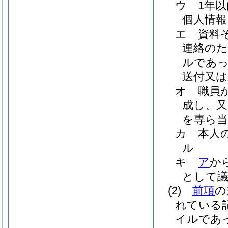
ウ
1年
個人情報
エ
資料
連絡のた
ルであっ
送付又は
オ
職員
成し、又
を専ら当
カ
本人
ル
キ
ア
か
として
(2)
前項
の
れている
イルであ