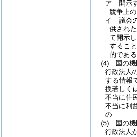
ア
開示
競争上
イ
議会
供され
て開示
すること
的であ
(4)
国の機
行政法人
する情報
換若しく
不当に住
不当に利
の
(5)
国の機
行政法人