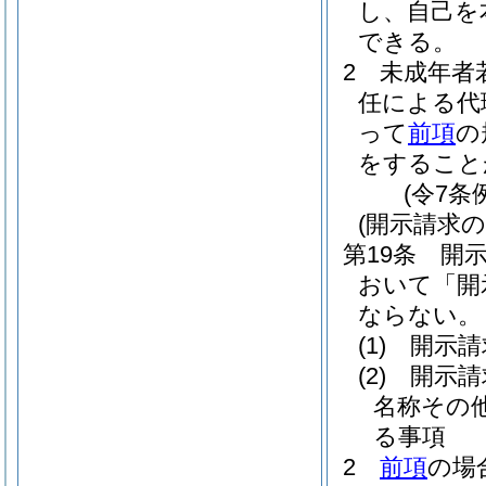
し、自己を
できる。
2
未成年者
任による代
って
前項
の
をすること
(令7条
(開示請求の
第19条
開
おいて「開
ならない。
(1)
開示請
(2)
開示請
名称その
る事項
2
前項
の場