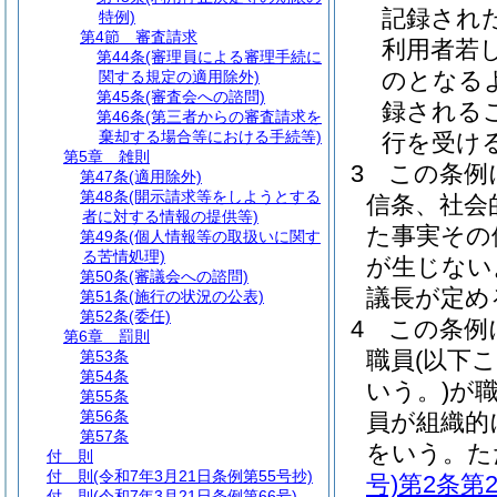
記録され
特例)
第4節
審査請求
利用者若
第44条
(審理員による審理手続に
のとなる
関する規定の適用除外)
第45条
(審査会への諮問)
録される
第46条
(第三者からの審査請求を
棄却する場合等における手続等)
行を受け
第5章
雑則
3
この条例
第47条
(適用除外)
第48条
(開示請求等をしようとする
信条、社会
者に対する情報の提供等)
た事実その
第49条
(個人情報等の取扱いに関す
る苦情処理)
が生じない
第50条
(審議会への諮問)
議長が定め
第51条
(施行の状況の公表)
第52条
(委任)
4
この条例
第6章
罰則
職員
(以下
第53条
第54条
いう。)
が
第55条
第56条
員が組織的
第57条
をいう。
た
付 則
付 則
(令和7年3月21日条例第55号抄)
号)
第2条第
付 則
(令和7年3月21日条例第66号)