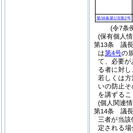
第38条第1項第2号
(令7条
(保有個人
第13条
議
は
第4号
の
て、必要が
る者に対し
若しくは方
いの防止そ
を講ずるこ
(個人関連
第14条
議
三者が当該
定される場