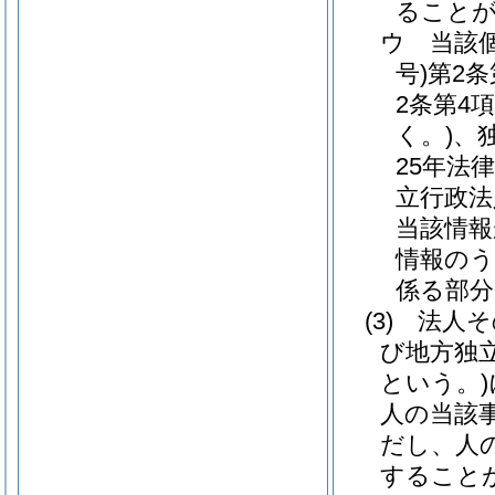
ること
ウ
当該
号)
第2
2条第4
く。)
、
25年法律
立行政法
当該情報
情報のう
係る部分
(3)
法人そ
び地方独
という。)
人の当該
だし、人
すること