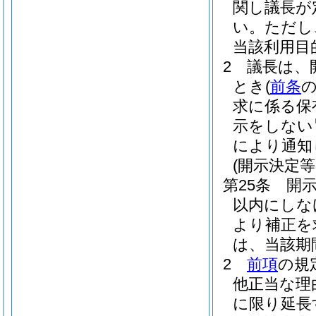
関し議長が
い。
ただし
当該利用目
2
議長は、
とき
(
前条
求に係る保
示をしない
により通知
(開示決定等
第25条
開
以内にしな
より補正を
は、当該期
2
前項
の規
他正当な理
に限り延長