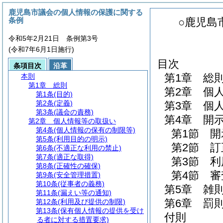
鹿児島市議会の個人情報の保護に関する
条例
○鹿児島
令和5年2月21日 条例第3号
(令和7年6月1日施行)
目次
条項目次
沿革
第1章
総
本則
第1章
総則
第2章
個
第1条
(目的)
第2条
(定義)
第3章
個
第3条
(議会の責務)
第4章
開
第2章
個人情報等の取扱い
第4条
(個人情報の保有の制限等)
第1節
開
第5条
(利用目的の明示)
第2節
訂
第6条
(不適正な利用の禁止)
第7条
(適正な取得)
第3節
利
第8条
(正確性の確保)
第4節
審
第9条
(安全管理措置)
第10条
(従事者の義務)
第5章
雑
第11条
(漏えい等の通知)
第6章
罰
第12条
(利用及び提供の制限)
第13条
(保有個人情報の提供を受け
付則
る者に対する措置要求)