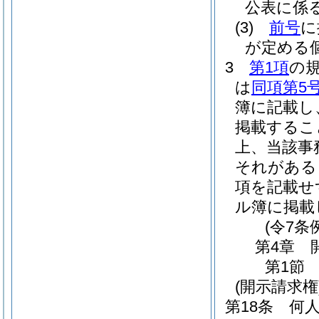
公表に係
(3)
前号
に
が定める
3
第1項
の
は
同項第5
簿に記載し
掲載するこ
上、当該事
それがある
項を記載せ
ル簿に掲載
(令7条
第4章
第1節
(開示請求権
第18条
何