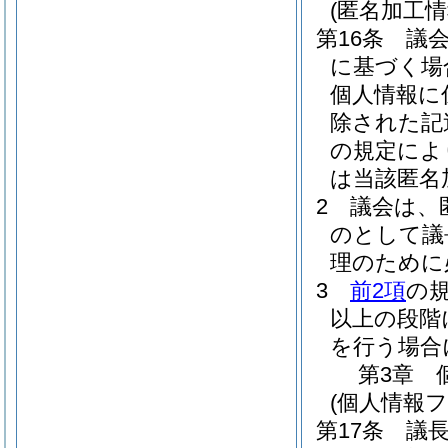
(匿名加工
第16条
議
に基づく場
個人情報に
除された記
の規定によ
は当該匿名
2
議会は、
のとして議
理のために
3
前2項
の
以上の段階
を行う場合
第3章
(個人情報
第17条
議