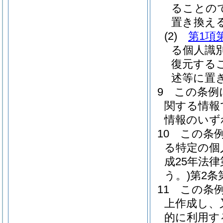
ることの
置き換え
(2)
第1項
る個人識
復元する
述等に置
9
この条例
関する情報
情報のいず
10
この条
る特定の個
成25年法
う。)
第2条
11
この条
上作成し、
的に利用す