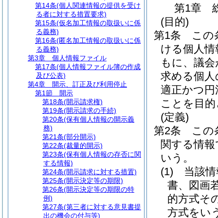
第14条
(個人関連情報の提供を受け
第1章
る者に対する措置要求)
(目的)
第15条
(仮名加工情報の取扱いに係
る義務)
第1条
この
第16条
(匿名加工情報の取扱いに係
ける個人情
る義務)
第3章
個人情報ファイル
もに、議会
第17条
(個人情報ファイル簿の作成
求める個人
及び公表)
第4章
開示、訂正及び利用停止
適正かつ円
第1節
開示
ことを目的
第18条
(開示請求権)
第19条
(開示請求の手続)
(定義)
第20条
(保有個人情報の開示義
務)
第2条
この
第21条
(部分開示)
関する情報
第22条
(裁量的開示)
第23条
(保有個人情報の存否に関
いう。
する情報)
(1)
当該情
第24条
(開示請求に対する措置)
第25条
(開示決定等の期限)
書、図画
第26条
(開示決定等の期限の特
的方式そ
例)
第27条
(第三者に対する意見書提
方式をい
出の機会の付与等)