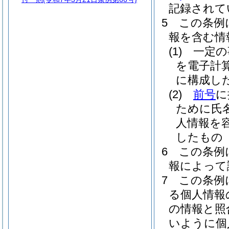
記録されて
5
この条例
報を含む情
(1)
一定の
を電子計
に構成し
(2)
前号
に
ために氏
人情報を
したもの
6
この条例
報によって
7
この条例
る個人情報
の情報と照
いように個