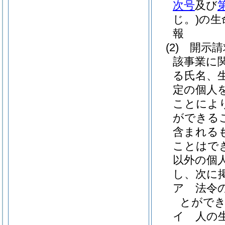
次号
及び
じ。)
の生
報
(2)
開示請
該事業に
る氏名、
定の個人
ことによ
ができる
含まれる
ことはで
以外の個
し、次に
ア
法令
とがで
イ
人の