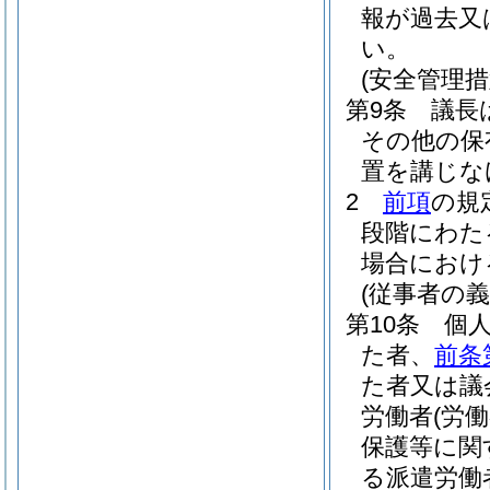
報が過去又
い。
(安全管理措
第9条
議長
その他の保
置を講じな
2
前項
の規
段階にわた
場合におけ
(従事者の義
第10条
個
た者、
前条
た者又は議
労働者
(労
保護等に関
る派遣労働