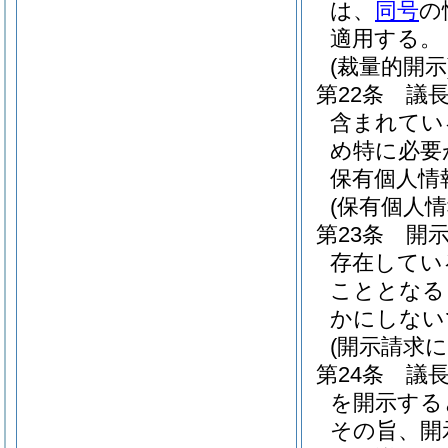
は、
同号
の
適用する。
(裁量的開示
第22条
議
含まれてい
め特に必要
保有個人情
(保有個人
第23条
開
存在してい
こととなる
かにしない
(開示請求
第24条
議
を開示する
その旨、開