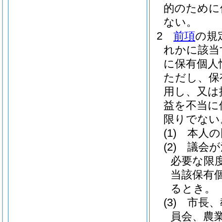
的のために
ない。
2
前項
の規
れかに該当
に保有個人
ただし、保
用し、又は
益を不当に
限りでない
(1)
本人の
(2)
議会が
必要な限
当該保有
るとき。
(3)
市長、
員会、農