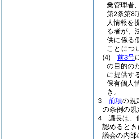
業管理者
第2条第
人情報を
る者が、
供に係る
ことにつ
(4)
前3号
の目的の
に提供す
保有個人
き。
3
前項
の規
の条例の規
4
議長は、
認めるとき
議会の内部