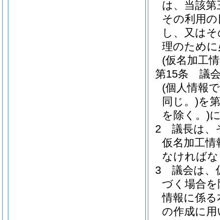
は、当該第
その利用の
し、又はそ
理のために
(仮名加工
第15条
議
(個人情報
同じ。)
を
を除く。)
2
議長は、
仮名加工情
なければな
3
議会は、
づく場合を
情報に係る
の作成に用