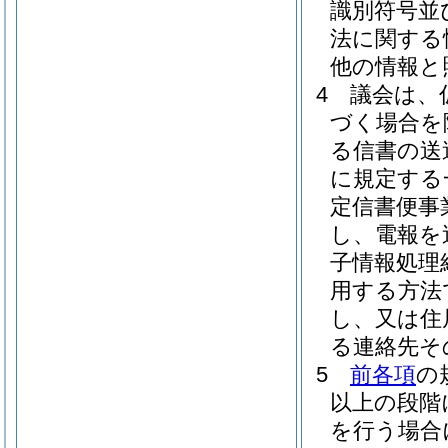
識別符号並
法に関する
他の情報と
4
議会は、
づく場合を
る信書の送
に規定する
定信書便事
し、電報を
子情報処理
用する方法
し、又は住
る連絡先そ
5
前各項
の
以上の段階
を行う場合