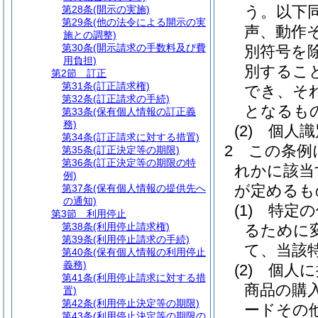
う。以下同
第28条
(開示の実施)
第29条
(他の法令による開示の実
声、動作
施との調整)
第30条
(開示請求の手数料及び費
別符号を除
用負担)
別するこ
第2節
訂正
第31条
(訂正請求権)
でき、そ
第32条
(訂正請求の手続)
となるも
第33条
(保有個人情報の訂正義
務)
(2)
個人識
第34条
(訂正請求に対する措置)
2
この条例
第35条
(訂正決定等の期限)
第36条
(訂正決定等の期限の特
れかに該当
例)
が定めるも
第37条
(保有個人情報の提供先へ
の通知)
(1)
特定の
第3節
利用停止
第38条
(利用停止請求権)
るために
第39条
(利用停止請求の手続)
て、当該
第40条
(保有個人情報の利用停止
義務)
(2)
個人に
第41条
(利用停止請求に対する措
商品の購
置)
第42条
(利用停止決定等の期限)
ードその
第43条
(利用停止決定等の期限の