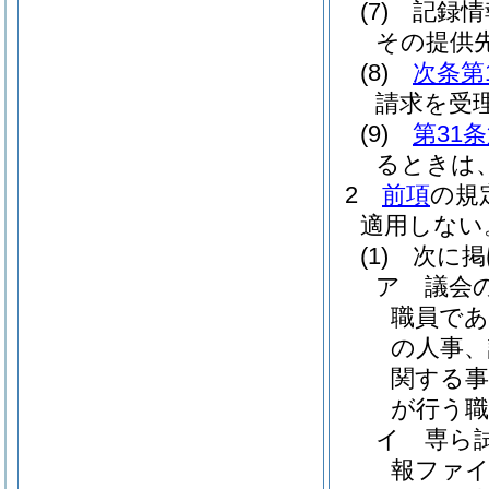
(7)
記録情
その提供
(8)
次条第
請求を受
(9)
第31
るときは
2
前項
の規
適用しない
(1)
次に掲
ア
議会
職員で
の人事、
関する
が行う職
イ
専ら
報ファ