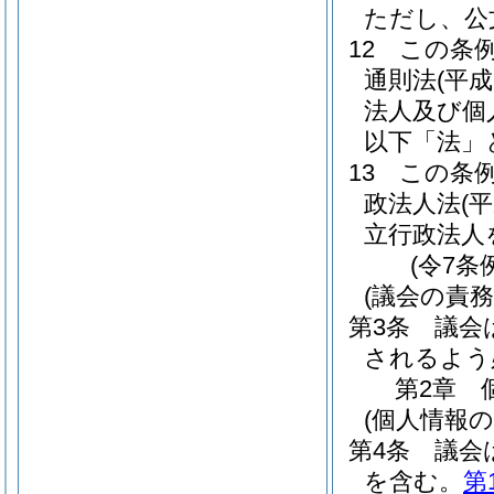
ただし、公
12
この条
通則法
(平成
法人及び個
以下「法」
13
この条
政法人法
(
立行政法人
(令7条
(議会の責務
第3条
議会
されるよう
第2章
(個人情報
第4条
議会
を含む。
第