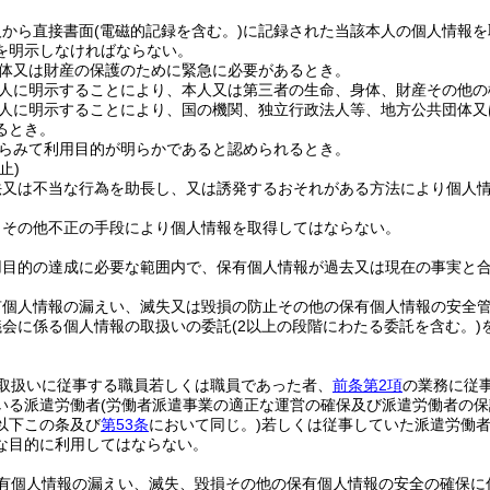
人から直接書面
(電磁的記録を含む。)
に記録された当該本人の個人情報を
を明示しなければならない。
体又は財産の保護のために緊急に必要があるとき。
人に明示することにより、本人又は第三者の生命、身体、財産その他の
人に明示することにより、国の機関、独立行政法人等、地方公共団体又
るとき。
らみて利用目的が明らかであると認められるとき。
止)
法又は不当な行為を助長し、又は誘発するおそれがある方法により個人
りその他不正の手段により個人情報を取得してはならない。
用目的の達成に必要な範囲内で、保有個人情報が過去又は現在の事実と
有個人情報の漏えい、滅失又は毀損の防止その他の保有個人情報の安全
議会に係る個人情報の取扱いの委託
(2以上の段階にわたる委託を含む。)
取扱いに従事する職員若しくは職員であった者、
前条第2項
の業務に従
いる派遣労働者
(労働者派遣事業の適正な運営の確保及び派遣労働者の
以下この条及び
第53条
において同じ。)
若しくは従事していた派遣労働
な目的に利用してはならない。
有個人情報の漏えい、滅失、毀損その他の保有個人情報の安全の確保に