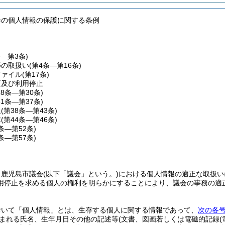
会の個人情報の保護に関する条例
条―第3条)
等の取扱い
(第4条―第16条)
ファイル
(第17条)
正及び利用停止
18条―第30条)
31条―第37条)
止
(第38条―第43条)
求
(第44条―第46条)
7条―第52条)
3条―第57条)
、鹿児島市議会
(以下「議会」という。)
における個人情報の適正な取扱い
用停止を求める個人の権利を明らかにすることにより、議会の事務の適
おいて「個人情報」とは、生存する個人に関する情報であって、
次の各
まれる氏名、生年月日その他の記述等
(文書、図画若しくは電磁的記録