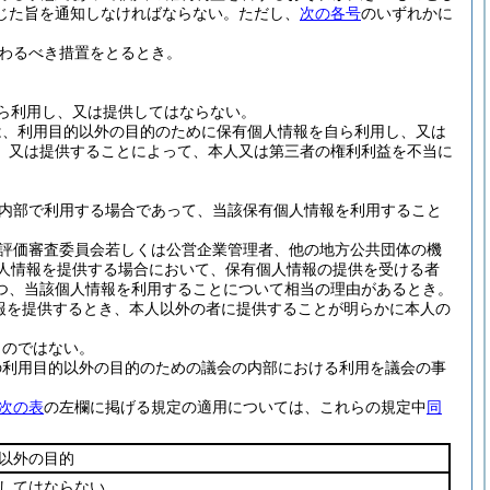
じた旨を通知しなければならない。
ただし、
次の各号
のいずれかに
わるべき措置をとるとき。
ら利用し、又は提供してはならない。
は、利用目的以外の目的のために保有個人情報を自ら利用し、又は
、又は提供することによって、本人又は第三者の権利利益を不当に
内部で利用する場合であって、当該保有個人情報を利用すること
評価審査委員会若しくは公営企業管理者、他の地方公共団体の機
個人情報を提供する場合において、保有個人情報の提供を受ける者
つ、当該個人情報を利用することについて相当の理由があるとき。
報を提供するとき、本人以外の者に提供することが明らかに本人の
ものではない。
の利用目的以外の目的のための議会の内部における利用を議会の事
次の表
の左欄に掲げる規定の適用については、これらの規定中
同
以外の目的
してはならない