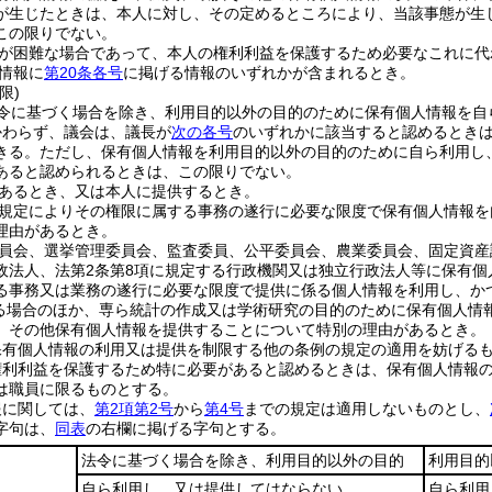
が生じたときは、本人に対し、その定めるところにより、当該事態が生
この限りでない。
が困難な場合であって、本人の権利利益を保護するため必要なこれに代
情報に
第20条各号
に掲げる情報のいずれかが含まれるとき。
限)
令に基づく場合を除き、利用目的以外の目的のために保有個人情報を自
かわらず、議会は、議長が
次の各号
のいずれかに該当すると認めるとき
きる。
ただし、保有個人情報を利用目的以外の目的のために自ら利用し
あると認められるときは、この限りでない。
あるとき、又は本人に提供するとき。
規定によりその権限に属する事務の遂行に必要な限度で保有個人情報を
理由があるとき。
員会、選挙管理委員会、監査委員、公平委員会、農業委員会、固定資産
政法人、法第2条第8項に規定する行政機関又は独立行政法人等に保有
る事務又は業務の遂行に必要な限度で提供に係る個人情報を利用し、か
る場合のほか、専ら統計の作成又は学術研究の目的のために保有個人情
、その他保有個人情報を提供することについて特別の理由があるとき。
保有個人情報の利用又は提供を制限する他の条例の規定の適用を妨げる
権利利益を保護するため特に必要があると認めるときは、保有個人情報
は職員に限るものとする。
報に関しては、
第2項第2号
から
第4号
までの規定は適用しないものとし、
字句は、
同表
の右欄に掲げる字句とする。
法令に基づく場合を除き、利用目的以外の目的
利用目的
自ら利用し、又は提供してはならない
自ら利用