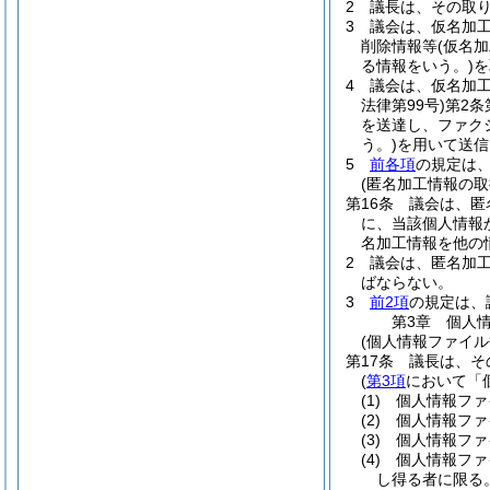
2
議長は、その取
3
議会は、仮名加
削除情報等
(仮名
る情報をいう。)
を
4
議会は、仮名加
法律第99号)
第2条
を送達し、ファク
う。)
を用いて送信
5
前各項
の規定は
(匿名加工情報の取
第16条
議会は、匿
に、当該個人情報
名加工情報を他の
2
議会は、匿名加
ばならない。
3
前2項
の規定は、
第3章
個人
(個人情報ファイル
第17条
議長は、そ
(
第3項
において「
(1)
個人情報ファ
(2)
個人情報ファ
(3)
個人情報ファ
(4)
個人情報ファ
し得る者に限る