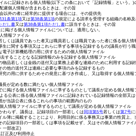
イルに記録される個人情報
(以下この条において「記録情報」という。)
配慮個人情報が含まれるときは、その旨
会以外の者に経常的に提供する場合には、その提供先
第31条第1項
又は
第38条第1項
の規定による請求を受理する組織の名称及
項ただし書
又は
第38条第1項ただし書
に該当するときは、その旨
次に掲げる個人情報ファイルについては、適用しない。
人情報ファイル
若しくは議員であった者又は職員若しくは職員であった者に係る個人情
厚生に関する事項又はこれらに準ずる事項を記録するもの
(議長が行う
な電子計算機処理の用に供するための個人情報ファイル
消去することとなる記録情報のみを記録する個人情報ファイル
の物品若しくは金銭の送付又は業務上必要な連絡のために利用する記録
その他の送付又は連絡に必要な事項のみを記録するもの
研究の用に供するためその発意に基づき作成し、又は取得する個人情報
議長が定める数に満たない個人情報ファイル
でに掲げる個人情報ファイルに準ずるものとして議長が定める個人情報
よる公表に係る個人情報ファイルに記録されている記録情報の全部又は
囲が当該公表に係るこれらの事項の範囲内のもの
個人情報ファイルに準ずるものとして議長が定める個人情報ファイル
かわらず、議長は、記録項目の一部若しくは
同項第5号
若しくは
第7号
に
イル簿に掲載することにより、利用目的に係る事務又は事業の性質上、
その記録項目の一部若しくは事項を記載せず、又はその個人情報ファイ
6・一部改正)
、訂正及び利用停止