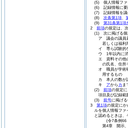
(5)
個人情報ファ
(6)
記録情報に要
(7)
記録情報を議
(8)
次条第1項
、
(9)
第31条第1
2
前項
の規定は、
(1)
次に掲げる個
ア
議会の議員
若しくは福利
イ
専ら試験的
ウ
1年以内に
エ
資料その他
の氏名、住所
オ
職員が学術
用するもの
カ
本人の数が
キ
ア
から
カ
ま
(2)
前項
の規定に
項目及び記録範
(3)
前号
に掲げる
3
第1項
の規定にか
ルを個人情報ファ
と認めるときは、
(令7条例6
第4章
開示