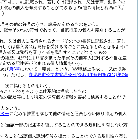
以下同じ。)
に記載され、若しくは記録され、又は音声、動作その
り特定の個人を識別することができるもの
(他の情報と容易に照合
)
記号その他の符号のうち、議長が定めるものをいう。
、記号その他の符号であって、当該特定の個人を識別することが
れ、又は個人に発行されるカードその他の書類に記載され、若し
若しくは購入者又は発行を受ける者ごとに異なるものとなるように
購入者又は発行を受ける者を識別することができるもの
罪の経歴、犯罪により害を被った事実その他本人に対する不当な差
が定める記述等が含まれる個人情報をいう。
で及び
第6章
において「職員」という。)
が職務上作成し、又は取得
いう。
ただし、
鹿児島市公文書管理条例
(令和3年条例第73号)
第2条
て、次に掲げるものをいう。
ることができるように体系的に構成したもの
他の記述等により特定の保有個人情報を容易に検索することがで
個人をいう。
該各号
に定める措置を講じて他の情報と照合しない限り特定の個人
と
(当該一部の記述等を復元することのできる規則性を有しない方
すること
(当該個人識別符号を復元することのできる規則性を有し