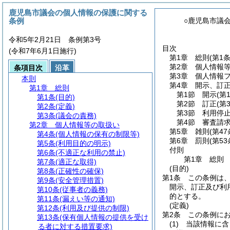
鹿児島市議会の個人情報の保護に関する
条例
○鹿児島市議
令和5年2月21日 条例第3号
目次
(令和7年6月1日施行)
第1章
総則
(第1
第2章
個人情報
条項目次
沿革
第3章
個人情報
本則
第4章
開示、訂
第1章
総則
第1節
開示
(第
第1条
(目的)
第2節
訂正
(第
第2条
(定義)
第3節
利用停
第3条
(議会の責務)
第4節
審査請
第2章
個人情報等の取扱い
第5章
雑則
(第4
第4条
(個人情報の保有の制限等)
第6章
罰則
(第5
第5条
(利用目的の明示)
付則
第6条
(不適正な利用の禁止)
第1章
総則
第7条
(適正な取得)
(目的)
第8条
(正確性の確保)
第1条
この条例は
第9条
(安全管理措置)
開示、訂正及び利
第10条
(従事者の義務)
的とする。
第11条
(漏えい等の通知)
(定義)
第12条
(利用及び提供の制限)
第2条
この条例に
第13条
(保有個人情報の提供を受け
(1)
当該情報に含
る者に対する措置要求)