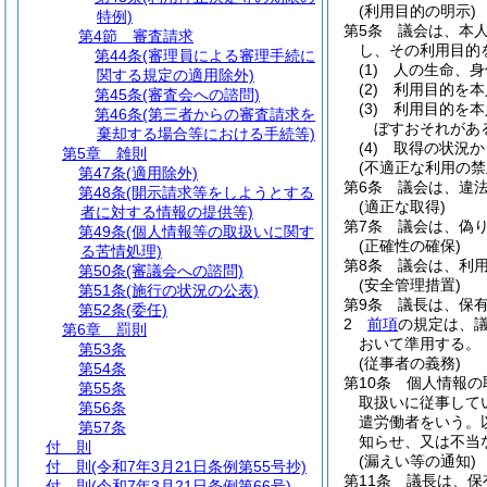
(利用目的の明示)
特例)
第5条
議会は、本
第4節
審査請求
し、その利用目的
第44条
(審理員による審理手続に
(1)
人の生命、身
関する規定の適用除外)
(2)
利用目的を本
第45条
(審査会への諮問)
(3)
利用目的を本
第46条
(第三者からの審査請求を
ぼすおそれがあ
棄却する場合等における手続等)
(4)
取得の状況か
第5章
雑則
(不適正な利用の禁
第47条
(適用除外)
第6条
議会は、違
第48条
(開示請求等をしようとする
(適正な取得)
者に対する情報の提供等)
第7条
議会は、偽
第49条
(個人情報等の取扱いに関す
(正確性の確保)
る苦情処理)
第8条
議会は、利
第50条
(審議会への諮問)
(安全管理措置)
第51条
(施行の状況の公表)
第9条
議長は、保
第52条
(委任)
2
前項
の規定は、
第6章
罰則
おいて準用する。
第53条
(従事者の義務)
第54条
第10条
個人情報の
第55条
取扱いに従事して
第56条
遣労働者をいう。
第57条
知らせ、又は不当
付 則
(漏えい等の通知)
付 則
(令和7年3月21日条例第55号抄)
第11条
議長は、保
付 則
(令和7年3月21日条例第66号)