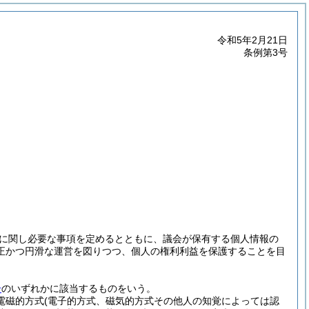
令和5年2月21日
条例第3号
に関し必要な事項を定めるとともに、議会が保有する個人情報の
正かつ円滑な運営を図りつつ、個人の権利利益を保護することを目
号
のいずれかに該当するものをいう。
(電磁的方式
(電子的方式、磁気的方式その他人の知覚によっては認