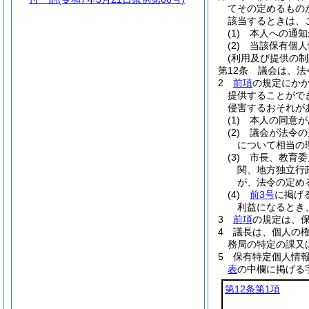
てその定めるもの
該当するときは、
(1)
本人への通知
(2)
当該保有個人
(利用及び提供の制
第12条
議会は、法
2
前項
の規定にか
提供することがで
侵害するおそれが
(1)
本人の同意が
(2)
議会が法令の
について相当の
(3)
市長、教育委
関、地方独立行
が、法令の定め
(4)
前3号
に掲げ
利益になるとき
3
前項
の規定は、
4
議長は、個人の
務局の特定の課又
5
保有特定個人情
表
の中欄に掲げる
第12条第1項