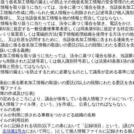
り扱う仮名加工情報の漏えいの防止その他仮名加工情報の安全管理のた
工情報を取り扱うに当たっては、法令に基づく場合を除き、当該仮名加
加工情報の作成に用いられた個人情報から削除された記述等及び個人識別
取得し、又は当該仮名加工情報を他の情報と照合してはならない。
工情報を取り扱うに当たっては、法令に基づく場合を除き、電話をかけ
第6項に規定する一般信書便事業者若しくは同条第9項に規定する特定
シミリ装置若しくは電磁的方法
(電子情報処理組織を使用する方法その
し、又は住居を訪問するために、当該仮名加工情報に含まれる連絡先そ
、議会に係る仮名加工情報の取扱いの委託
(2以上の段階にわたる委託を含
扱いに係る義務)
名加工情報を取り扱うに当たっては、法令に基づく場合を除き、当該匿
から削除された記述等若しくは個人識別符号若しくは法第43条第1項の
情報と照合してはならない。
工情報の漏えいを防止するために必要なものとして議長が定める基準に
議会に係る匿名加工情報の取扱いの委託
(2以上の段階にわたる委託を含
情報ファイル
簿の作成及び公表)
の定めるところにより、議会が保有している個人情報ファイルについて
個人情報ファイル簿」という。)
を作成し、公表しなければならない。
イルの名称
イルが利用に供される事務をつかさどる組織の名称
イルの利用目的
イルに記録される項目
(以下この条において「記録項目」という。)
及び
。
次項第1号カ
において同じ。)
として個人情報ファイルに記録される個