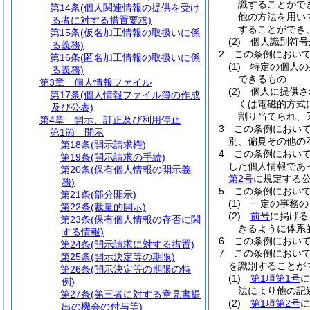
識することがで
第14条
(個人関連情報の提供を受け
他の方法を用い
る者に対する措置要求)
することができ
第15条
(仮名加工情報の取扱いに係
(2)
個人識別符号
る義務)
2
この条例におい
第16条
(匿名加工情報の取扱いに係
(1)
特定の個人の
る義務)
できるもの
第3章
個人情報ファイル
(2)
個人に提供さ
第17条
(個人情報ファイル簿の作成
くは電磁的方式
及び公表)
割り当てられ、
第4章
開示、訂正及び利用停止
3
この条例におい
第1節
開示
別、偏見その他の
第18条
(開示請求権)
4
この条例におい
第19条
(開示請求の手続)
した個人情報であ
第20条
(保有個人情報の開示義
第2号
に規定する
務)
5
この条例におい
第21条
(部分開示)
(1)
一定の事務の
第22条
(裁量的開示)
(2)
前号
に掲げる
第23条
(保有個人情報の存否に関
きるように体系
する情報)
6
この条例におい
第24条
(開示請求に対する措置)
7
この条例におい
第25条
(開示決定等の期限)
を識別することが
第26条
(開示決定等の期限の特
(1)
第1項第1号
に
例)
法により他の記
第27条
(第三者に対する意見書提
(2)
第1項第2号
に
出の機会の付与等)