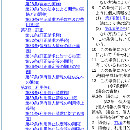
ない方法により
第28条
(開示の実施)
8
この条例におい
第29条
(他の法令による開示の実
ように個人情報を
施との調整)
(1)
第1項第1号
に
第30条
(開示請求の手数料及び費
法により他の記
用負担)
(2)
第1項第2号
に
第2節
訂正
ない方法により
第31条
(訂正請求権)
9
この条例におい
第32条
(訂正請求の手続)
いう。
第33条
(保有個人情報の訂正義
10
この条例におい
務)
において「番号利
第34条
(訂正請求に対する措置)
11
この条例におい
第35条
(訂正決定等の期限)
有しているものを
第36条
(訂正決定等の期限の特
12
この条例におい
例)
法律
(平成15年法
第37条
(保有個人情報の提供先へ
13
この条例におい
の通知)
(令7条例6
第3節
利用停止
(議会の責務)
第38条
(利用停止請求権)
第3条
議会は、そ
第39条
(利用停止請求の手続)
第2章
個人
第40条
(保有個人情報の利用停止
(個人情報の保有の
義務)
第4条
議会は、個
第41条
(利用停止請求に対する措
る事務を遂行する
置)
2
議会は、
前項
の
第42条
(利用停止決定等の期限)
3
議会は、利用目
第43条
(利用停止決定等の期限の