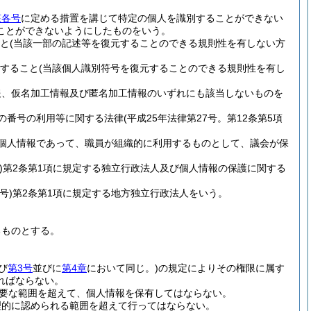
該各号
に定める措置を講じて特定の個人を識別することができない
ことができないようにしたものをいう。
と
(当該一部の記述等を復元することのできる規則性を有しない方
すること
(当該個人識別符号を復元することのできる規則性を有し
報、仮名加工情報及び匿名加工情報のいずれにも該当しないものを
の番号の利用等に関する法律
(平成25年法律第27号。第12条第5項
個人情報であって、職員が組織的に利用するものとして、議会が保
)
第2条第1項に規定する独立行政法人及び個人情報の保護に関する
号)
第2条第1項に規定する地方独立行政法人をいう。
るものとする。
び
第3号
並びに
第4章
において同じ。)
の規定によりその権限に属す
ればならない。
要な範囲を超えて、個人情報を保有してはならない。
理的に認められる範囲を超えて行ってはならない。