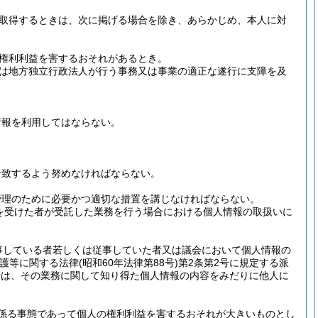
取得するときは、次に掲げる場合を除き、あらかじめ、本人に対
権利利益を害するおそれがあるとき。
は地方独立行政法人が行う事務又は事業の適正な遂行に支障を及
情報を利用してはならない。
合致するよう努めなければならない。
管理のために必要かつ適切な措置を講じなければならない。
を受けた者が受託した業務を行う場合における個人情報の取扱いに
事している者若しくは従事していた者又は議会において個人情報の
保護等に関する法律
(昭和60年法律第88号)
第2条第2号に規定する派
者は、その業務に関して知り得た個人情報の内容をみだりに他人に
係る事態であって個人の権利利益を害するおそれが大きいものとし