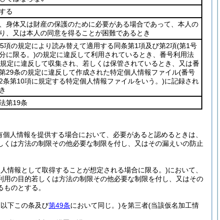
する
、身体又は財産の保護のために必要がある場合であって、本人の
り、又は本人の同意を得ることが困難であるとき
第5項の規定により読み替えて適用する同条第1項及び第2項
(第1号
分に限る。)
の規定に違反して利用されているとき、番号利用法
の規定に違反して収集され、若しくは保管されているとき、又は番
第29条の規定に違反して作成された特定個人情報ファイル
(番号
2条第10項に規定する特定個人情報ファイルをいう。)
に記録され
き
法第19条
有個人情報を提供する場合において、必要があると認めるときは、
しくは方法の制限その他必要な制限を付し、又はその漏えいの防止
個人情報として取得することが想定される場合に限る。)
において、
利用の目的若しくは方法の制限その他必要な制限を付し、又はその
るものとする。
。以下この条及び
第49条
において同じ。)
を第三者
(当該仮名加工情