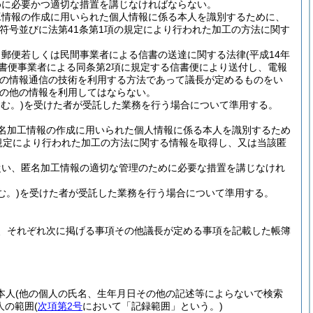
めに必要かつ適切な措置を講じなければならない。
工情報の作成に用いられた個人情報に係る本人を識別するために、
符号並びに法第41条第1項の規定により行われた加工の方法に関す
、郵便若しくは民間事業者による信書の送達に関する法律
(平成14年
信書便事業者による同条第2項に規定する信書便により送付し、電報
他の情報通信の技術を利用する方法であって議長が定めるものをい
の他の情報を利用してはならない。
む。)
を受けた者が受託した業務を行う場合について準用する。
名加工情報の作成に用いられた個人情報に係る本人を識別するため
規定により行われた加工の方法に関する情報を取得し、又は当該匿
従い、匿名加工情報の適切な管理のために必要な措置を講じなけれ
む。)
を受けた者が受託した業務を行う場合について準用する。
、それぞれ次に掲げる事項その他議長が定める事項を記載した帳簿
本人
(他の個人の氏名、生年月日その他の記述等によらないで検索
人の範囲
(
次項第2号
において「記録範囲」という。)