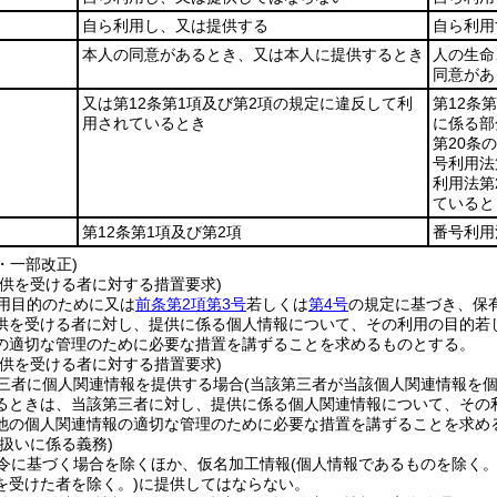
自ら利用し、又は提供する
自ら利用
本人の同意があるとき、又は本人に提供するとき
人の生命
同意があ
又は第12条第1項及び第2項の規定に違反して利
第12条
用されているとき
に係る部
第20条
号利用法
利用法第
ていると
第12条第1項及び第2項
番号利用
6・一部改正)
提供を受ける者に対する措置要求)
用目的のために又は
前条第2項第3号
若しくは
第4号
の規定に基づき、保
供を受ける者に対し、提供に係る個人情報について、その利用の目的若
の適切な管理のために必要な措置を講ずることを求めるものとする。
提供を受ける者に対する措置要求)
三者に個人関連情報を提供する場合
(当該第三者が当該個人関連情報を
るときは、当該第三者に対し、提供に係る個人関連情報について、その
他の個人関連情報の適切な管理のために必要な措置を講ずることを求め
扱いに係る義務)
令に基づく場合を除くほか、仮名加工情報
(個人情報であるものを除く
を受けた者を除く。)
に提供してはならない。