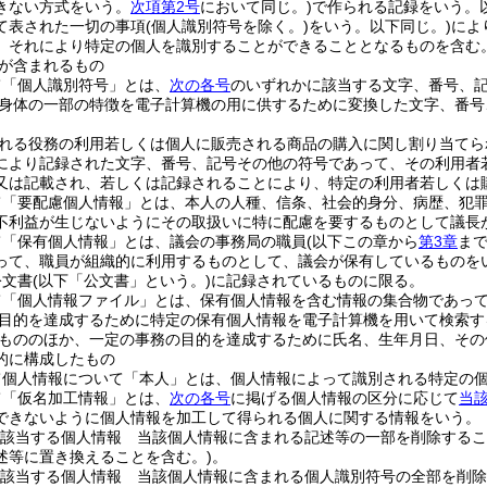
きない方式をいう。
次項第2号
において同じ。)
で作られる記録をいう。
て表された一切の事項
(個人識別符号を除く。)
をいう。以下同じ。)
によ
、それにより特定の個人を識別することができることとなるものを含む。
が含まれるもの
て「個人識別符号」とは、
次の各号
のいずれかに該当する文字、番号、
身体の一部の特徴を電子計算機の用に供するために変換した文字、番号
れる役務の利用若しくは個人に販売される商品の購入に関し割り当てら
により記録された文字、番号、記号その他の符号であって、その利用者
又は記載され、若しくは記録されることにより、特定の利用者若しくは
て「要配慮個人情報」とは、本人の人種、信条、社会的身分、病歴、犯
不利益が生じないようにその取扱いに特に配慮を要するものとして議長
て「保有個人情報」とは、議会の事務局の職員
(以下この章から
第3章
ま
って、職員が組織的に利用するものとして、議会が保有しているものを
公文書
(以下「公文書」という。)
に記録されているものに限る。
て「個人情報ファイル」とは、保有個人情報を含む情報の集合物であっ
目的を達成するために特定の保有個人情報を電子計算機を用いて検索す
もののほか、一定の事務の目的を達成するために氏名、生年月日、その
的に構成したもの
て個人情報について「本人」とは、個人情報によって識別される特定の
て「仮名加工情報」とは、
次の各号
に掲げる個人情報の区分に応じて
当
できないように個人情報を加工して得られる個人に関する情報をいう。
該当する個人情報 当該個人情報に含まれる記述等の一部を削除するこ
述等に置き換えることを含む。)
。
該当する個人情報 当該個人情報に含まれる個人識別符号の全部を削除