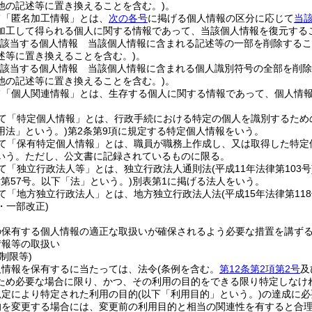
他の記述等に置き換えることを含む。)
。
て「匿名加工情報」とは、
次の各号
に掲げる個人情報の区分に応じて
当
加工して得られる個人に関する情報であって、当該個人情報を復元する
該当する個人情報 当該個人情報に含まれる記述等の一部を削除するこ
述等に置き換えることを含む。)
。
該当する個人情報 当該個人情報に含まれる個人識別符号の全部を削除
他の記述等に置き換えることを含む。)
。
て「個人関連情報」とは、生存する個人に関する情報であって、個人情
て「特定個人情報」とは、行政手続における特定の個人を識別するため
用法」という。)
第2条第9項に規定する特定個人情報をいう。
て「保有特定個人情報」とは、職員が職務上作成し、又は取得した特定
いう。
ただし、公文書に記録されているものに限る。
て「独立行政法人等」とは、独立行政法人通則法
(平成11年法律第103号
律第57号。以下「法」という。)
別表第1に掲げる法人をいう。
て「地方独立行政法人」とは、地方独立行政法人法
(平成15年法律第118
6・一部改正)
の保有する個人情報の適正な取扱いが確保されるよう必要な措置を講ず
情報等の取扱い
制限等)
人情報を保有するに当たっては、法令
(条例を含む。
第12条第2項第2号
及
ため必要な場合に限り、かつ、その利用の目的をできる限り特定しなけ
規定により特定された利用の目的
(以下「利用目的」という。)
の達成に必
的を変更する場合には、変更前の利用目的と相当の関連性を有すると合