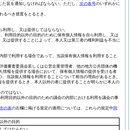
じた旨を通知しなければならない。
ただし、
次の各号
のいずれかに
わるべき措置をとるとき。
ら利用し、又は提供してはならない。
は、利用目的以外の目的のために保有個人情報を自ら利用し、又は
、又は提供することによって、本人又は第三者の権利利益を不当に
内部で利用する場合であって、当該保有個人情報を利用すること
評価審査委員会若しくは公営企業管理者、他の地方公共団体の機
個人情報を提供する場合において、保有個人情報の提供を受ける者
つ、当該個人情報を利用することについて相当の理由があるとき。
報を提供するとき、本人以外の者に提供することが明らかに本人の
ものではない。
の利用目的以外の目的のための議会の内部における利用を議会の事
次の表
の左欄に掲げる規定の適用については、これらの規定中
同
以外の目的
してはならない