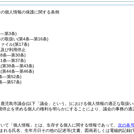
会の個人情報の保護に関する条例
条―第3条)
等の取扱い
(第4条―第16条)
ファイル
(第17条)
正及び利用停止
18条―第30条)
31条―第37条)
止
(第38条―第43条)
求
(第44条―第46条)
7条―第52条)
3条―第57条)
、鹿児島市議会
(以下「議会」という。)
における個人情報の適正な取扱い
用停止を求める個人の権利を明らかにすることにより、議会の事務の適
おいて「個人情報」とは、生存する個人に関する情報であって、
次の各
まれる氏名、生年月日その他の記述等
(文書、図画若しくは電磁的記録