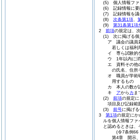
(5)
個人情報ファ
(6)
記録情報に要
(7)
記録情報を議
(8)
次条第1項
、
(9)
第31条第1
2
前項
の規定は、
(1)
次に掲げる個
ア
議会の議員
若しくは福利
イ
専ら試験的
ウ
1年以内に
エ
資料その他
の氏名、住所
オ
職員が学術
用するもの
カ
本人の数が
キ
ア
から
カ
ま
(2)
前項
の規定に
項目及び記録範
(3)
前号
に掲げる
3
第1項
の規定にか
ルを個人情報ファ
と認めるときは、
(令7条例6
第4章
開示