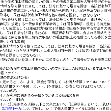
り扱う仮名加工情報の漏えいの防止その他仮名加工情報の安全管理のた
工情報を取り扱うに当たっては、法令に基づく場合を除き、当該仮名加
加工情報の作成に用いられた個人情報から削除された記述等及び個人識別
取得し、又は当該仮名加工情報を他の情報と照合してはならない。
工情報を取り扱うに当たっては、法令に基づく場合を除き、電話をかけ
第6項に規定する一般信書便事業者若しくは同条第9項に規定する特定
シミリ装置若しくは電磁的方法
(電子情報処理組織を使用する方法その
し、又は住居を訪問するために、当該仮名加工情報に含まれる連絡先そ
、議会に係る仮名加工情報の取扱いの委託
(2以上の段階にわたる委託を含
扱いに係る義務)
名加工情報を取り扱うに当たっては、法令に基づく場合を除き、当該匿
から削除された記述等若しくは個人識別符号若しくは法第43条第1項の
情報と照合してはならない。
工情報の漏えいを防止するために必要なものとして議長が定める基準に
議会に係る匿名加工情報の取扱いの委託
(2以上の段階にわたる委託を含
情報ファイル
簿の作成及び公表)
の定めるところにより、議会が保有している個人情報ファイルについて
個人情報ファイル簿」という。)
を作成し、公表しなければならない。
イルの名称
イルが利用に供される事務をつかさどる組織の名称
イルの利用目的
イルに記録される項目
(以下この条において「記録項目」という。)
及び
。
次項第1号カ
において同じ。)
として個人情報ファイルに記録される個