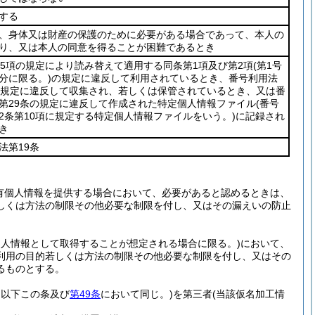
する
、身体又は財産の保護のために必要がある場合であって、本人の
り、又は本人の同意を得ることが困難であるとき
第5項の規定により読み替えて適用する同条第1項及び第2項
(第1号
分に限る。)
の規定に違反して利用されているとき、番号利用法
の規定に違反して収集され、若しくは保管されているとき、又は番
第29条の規定に違反して作成された特定個人情報ファイル
(番号
2条第10項に規定する特定個人情報ファイルをいう。)
に記録され
き
法第19条
有個人情報を提供する場合において、必要があると認めるときは、
しくは方法の制限その他必要な制限を付し、又はその漏えいの防止
個人情報として取得することが想定される場合に限る。)
において、
利用の目的若しくは方法の制限その他必要な制限を付し、又はその
るものとする。
。以下この条及び
第49条
において同じ。)
を第三者
(当該仮名加工情