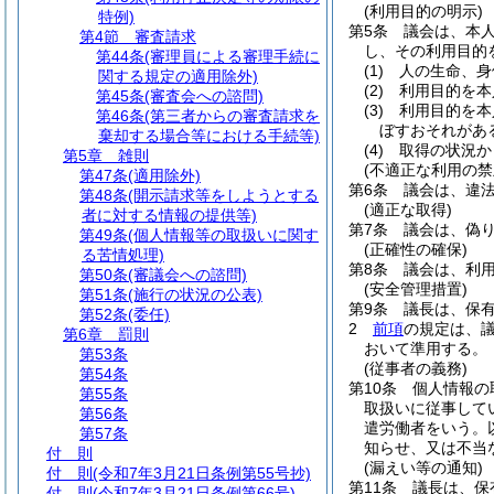
(利用目的の明示)
特例)
第5条
議会は、本
第4節
審査請求
し、その利用目的
第44条
(審理員による審理手続に
(1)
人の生命、身
関する規定の適用除外)
(2)
利用目的を本
第45条
(審査会への諮問)
(3)
利用目的を本
第46条
(第三者からの審査請求を
ぼすおそれがあ
棄却する場合等における手続等)
(4)
取得の状況か
第5章
雑則
(不適正な利用の禁
第47条
(適用除外)
第6条
議会は、違
第48条
(開示請求等をしようとする
(適正な取得)
者に対する情報の提供等)
第7条
議会は、偽
第49条
(個人情報等の取扱いに関す
(正確性の確保)
る苦情処理)
第8条
議会は、利
第50条
(審議会への諮問)
(安全管理措置)
第51条
(施行の状況の公表)
第9条
議長は、保
第52条
(委任)
2
前項
の規定は、
第6章
罰則
おいて準用する。
第53条
(従事者の義務)
第54条
第10条
個人情報の
第55条
取扱いに従事して
第56条
遣労働者をいう。
第57条
知らせ、又は不当
付 則
(漏えい等の通知)
付 則
(令和7年3月21日条例第55号抄)
第11条
議長は、保
付 則
(令和7年3月21日条例第66号)