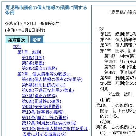
鹿児島市議会の個人情報の保護に関する
条例
○鹿児島市議
令和5年2月21日 条例第3号
目次
(令和7年6月1日施行)
第1章
総則
(第1
第2章
個人情報
条項目次
沿革
第3章
個人情報
本則
第4章
開示、訂
第1章
総則
第1節
開示
(第
第1条
(目的)
第2節
訂正
(第
第2条
(定義)
第3節
利用停
第3条
(議会の責務)
第4節
審査請
第2章
個人情報等の取扱い
第5章
雑則
(第4
第4条
(個人情報の保有の制限等)
第6章
罰則
(第5
第5条
(利用目的の明示)
付則
第6条
(不適正な利用の禁止)
第1章
総則
第7条
(適正な取得)
(目的)
第8条
(正確性の確保)
第1条
この条例は
第9条
(安全管理措置)
開示、訂正及び利
第10条
(従事者の義務)
的とする。
第11条
(漏えい等の通知)
(定義)
第12条
(利用及び提供の制限)
第2条
この条例に
第13条
(保有個人情報の提供を受け
(1)
当該情報に含
る者に対する措置要求)