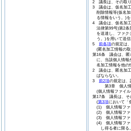
2
議長は、その取
3
議会は、仮名加
削除情報等
(仮名
る情報をいう。)
を
4
議会は、仮名加
法律第99号)
第2条
を送達し、ファク
う。)
を用いて送信
5
前各項
の規定は
(匿名加工情報の取
第16条
議会は、匿
に、当該個人情報
名加工情報を他の
2
議会は、匿名加
ばならない。
3
前2項
の規定は、
第3章
個人
(個人情報ファイル
第17条
議長は、そ
(
第3項
において「
(1)
個人情報ファ
(2)
個人情報ファ
(3)
個人情報ファ
(4)
個人情報ファ
し得る者に限る