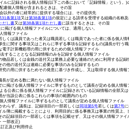
イルに記録される個人情報
(以下この条において「記録情報」という。)
配慮個人情報が含まれるときは、その旨
会以外の者に経常的に提供する場合には、その提供先
第31条第1項
又は
第38条第1項
の規定による請求を受理する組織の名称及
項ただし書
又は
第38条第1項ただし書
に該当するときは、その旨
次に掲げる個人情報ファイルについては、適用しない。
人情報ファイル
若しくは議員であった者又は職員若しくは職員であった者に係る個人情
厚生に関する事項又はこれらに準ずる事項を記録するもの
(議長が行う
な電子計算機処理の用に供するための個人情報ファイル
消去することとなる記録情報のみを記録する個人情報ファイル
の物品若しくは金銭の送付又は業務上必要な連絡のために利用する記録
その他の送付又は連絡に必要な事項のみを記録するもの
研究の用に供するためその発意に基づき作成し、又は取得する個人情報
議長が定める数に満たない個人情報ファイル
でに掲げる個人情報ファイルに準ずるものとして議長が定める個人情報
よる公表に係る個人情報ファイルに記録されている記録情報の全部又は
囲が当該公表に係るこれらの事項の範囲内のもの
個人情報ファイルに準ずるものとして議長が定める個人情報ファイル
かわらず、議長は、記録項目の一部若しくは
同項第5号
若しくは
第7号
に
イル簿に掲載することにより、利用目的に係る事務又は事業の性質上、
その記録項目の一部若しくは事項を記載せず、又はその個人情報ファイ
6・一部改正)
、訂正及び利用停止