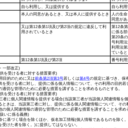
自ら利用し、又は提供する
自ら利用
本人の同意があるとき、又は本人に提供するとき
人の生命
同意があ
又は第12条第1項及び第2項の規定に違反して利
第12条
用されているとき
に係る部
第20条
号利用法
利用法第
ていると
第12条第1項及び第2項
番号利用
6・一部改正)
提供を受ける者に対する措置要求)
用目的のために又は
前条第2項第3号
若しくは
第4号
の規定に基づき、保
供を受ける者に対し、提供に係る個人情報について、その利用の目的若
の適切な管理のために必要な措置を講ずることを求めるものとする。
提供を受ける者に対する措置要求)
三者に個人関連情報を提供する場合
(当該第三者が当該個人関連情報を
るときは、当該第三者に対し、提供に係る個人関連情報について、その
他の個人関連情報の適切な管理のために必要な措置を講ずることを求め
扱いに係る義務)
令に基づく場合を除くほか、仮名加工情報
(個人情報であるものを除く
を受けた者を除く。)
に提供してはならない。