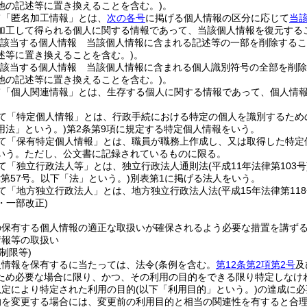
他の記述等に置き換えることを含む。)
。
て「匿名加工情報」とは、
次の各号
に掲げる個人情報の区分に応じて
当
加工して得られる個人に関する情報であって、当該個人情報を復元する
該当する個人情報 当該個人情報に含まれる記述等の一部を削除するこ
述等に置き換えることを含む。)
。
該当する個人情報 当該個人情報に含まれる個人識別符号の全部を削除
他の記述等に置き換えることを含む。)
。
て「個人関連情報」とは、生存する個人に関する情報であって、個人情
て「特定個人情報」とは、行政手続における特定の個人を識別するため
用法」という。)
第2条第9項に規定する特定個人情報をいう。
て「保有特定個人情報」とは、職員が職務上作成し、又は取得した特定
いう。
ただし、公文書に記録されているものに限る。
て「独立行政法人等」とは、独立行政法人通則法
(平成11年法律第103号
律第57号。以下「法」という。)
別表第1に掲げる法人をいう。
て「地方独立行政法人」とは、地方独立行政法人法
(平成15年法律第118
6・一部改正)
の保有する個人情報の適正な取扱いが確保されるよう必要な措置を講ず
情報等の取扱い
制限等)
人情報を保有するに当たっては、法令
(条例を含む。
第12条第2項第2号
及
ため必要な場合に限り、かつ、その利用の目的をできる限り特定しなけ
規定により特定された利用の目的
(以下「利用目的」という。)
の達成に必
的を変更する場合には、変更前の利用目的と相当の関連性を有すると合