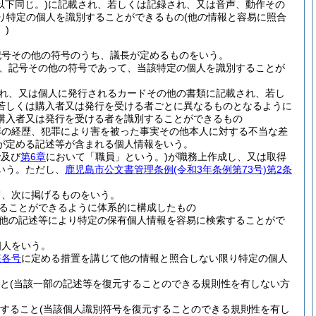
以下同じ。)
に記載され、若しくは記録され、又は音声、動作その
り特定の個人を識別することができるもの
(他の情報と容易に照合
)
記号その他の符号のうち、議長が定めるものをいう。
、記号その他の符号であって、当該特定の個人を識別することが
れ、又は個人に発行されるカードその他の書類に記載され、若し
若しくは購入者又は発行を受ける者ごとに異なるものとなるように
購入者又は発行を受ける者を識別することができるもの
罪の経歴、犯罪により害を被った事実その他本人に対する不当な差
が定める記述等が含まれる個人情報をいう。
で及び
第6章
において「職員」という。)
が職務上作成し、又は取得
いう。
ただし、
鹿児島市公文書管理条例
(令和3年条例第73号)
第2条
て、次に掲げるものをいう。
ることができるように体系的に構成したもの
他の記述等により特定の保有個人情報を容易に検索することがで
個人をいう。
該各号
に定める措置を講じて他の情報と照合しない限り特定の個人
と
(当該一部の記述等を復元することのできる規則性を有しない方
すること
(当該個人識別符号を復元することのできる規則性を有し