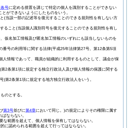
該各号
に定める措置を講じて特定の個人を識別することができない
ことができないようにしたものをいう。
と
(当該一部の記述等を復元することのできる規則性を有しない方
すること
(当該個人識別符号を復元することのできる規則性を有し
報、仮名加工情報及び匿名加工情報のいずれにも該当しないものを
の番号の利用等に関する法律
(平成25年法律第27号。第12条第5項
個人情報であって、職員が組織的に利用するものとして、議会が保
)
第2条第1項に規定する独立行政法人及び個人情報の保護に関する
号)
第2条第1項に規定する地方独立行政法人をいう。
るものとする。
び
第3号
並びに
第4章
において同じ。)
の規定によりその権限に属す
ればならない。
要な範囲を超えて、個人情報を保有してはならない。
理的に認められる範囲を超えて行ってはならない。