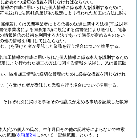
めに必要かつ適切な措置を講じなければならない。
工情報の作成に用いられた個人情報に係る本人を識別するために、
符号並びに法第41条第1項の規定により行われた加工の方法に関す
、郵便若しくは民間事業者による信書の送達に関する法律
(平成14年
信書便事業者による同条第2項に規定する信書便により送付し、電報
他の情報通信の技術を利用する方法であって議長が定めるものをい
の他の情報を利用してはならない。
む。)
を受けた者が受託した業務を行う場合について準用する。
名加工情報の作成に用いられた個人情報に係る本人を識別するため
規定により行われた加工の方法に関する情報を取得し、又は当該匿
従い、匿名加工情報の適切な管理のために必要な措置を講じなけれ
む。)
を受けた者が受託した業務を行う場合について準用する。
、それぞれ次に掲げる事項その他議長が定める事項を記載した帳簿
本人
(他の個人の氏名、生年月日その他の記述等によらないで検索
人の範囲
(
次項第2号
において「記録範囲」という。)