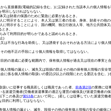
人から直接書面
(電磁的記録を含む。)
に記録された当該本人の個人情報を
を明示しなければならない。
体又は財産の保護のために緊急に必要があるとき。
人に明示することにより、本人又は第三者の生命、身体、財産その他の
人に明示することにより、国の機関、独立行政法人等、地方公共団体又
るとき。
らみて利用目的が明らかであると認められるとき。
止)
法又は不当な行為を助長し、又は誘発するおそれがある方法により個人
りその他不正の手段により個人情報を取得してはならない。
用目的の達成に必要な範囲内で、保有個人情報が過去又は現在の事実と
有個人情報の漏えい、滅失又は毀損の防止その他の保有個人情報の安全
議会に係る個人情報の取扱いの委託
(2以上の段階にわたる委託を含む。)
取扱いに従事する職員若しくは職員であった者、
前条第2項
の業務に従
いる派遣労働者
(労働者派遣事業の適正な運営の確保及び派遣労働者の
以下この条及び
第53条
において同じ。)
若しくは従事していた派遣労働
な目的に利用してはならない。
有個人情報の漏えい、滅失、毀損その他の保有個人情報の安全の確保に