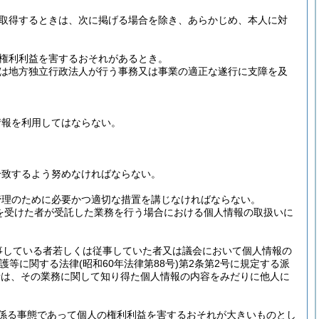
取得するときは、次に掲げる場合を除き、あらかじめ、本人に対
権利利益を害するおそれがあるとき。
は地方独立行政法人が行う事務又は事業の適正な遂行に支障を及
情報を利用してはならない。
合致するよう努めなければならない。
管理のために必要かつ適切な措置を講じなければならない。
を受けた者が受託した業務を行う場合における個人情報の取扱いに
事している者若しくは従事していた者又は議会において個人情報の
保護等に関する法律
(昭和60年法律第88号)
第2条第2号に規定する派
者は、その業務に関して知り得た個人情報の内容をみだりに他人に
係る事態であって個人の権利利益を害するおそれが大きいものとし