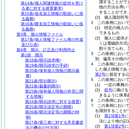
識することがで
第14条
(個人関連情報の提供を受け
他の方法を用い
る者に対する措置要求)
することができ
第15条
(仮名加工情報の取扱いに係
(2)
個人識別符号
る義務)
2
この条例におい
第16条
(匿名加工情報の取扱いに係
(1)
特定の個人の
る義務)
できるもの
第3章
個人情報ファイル
(2)
個人に提供さ
第17条
(個人情報ファイル簿の作成
くは電磁的方式
及び公表)
割り当てられ、
第4章
開示、訂正及び利用停止
3
この条例におい
第1節
開示
別、偏見その他の
第18条
(開示請求権)
4
この条例におい
第19条
(開示請求の手続)
した個人情報であ
第20条
(保有個人情報の開示義
第2号
に規定する
務)
5
この条例におい
第21条
(部分開示)
(1)
一定の事務の
第22条
(裁量的開示)
(2)
前号
に掲げる
第23条
(保有個人情報の存否に関
きるように体系
する情報)
6
この条例におい
第24条
(開示請求に対する措置)
7
この条例におい
第25条
(開示決定等の期限)
を識別することが
第26条
(開示決定等の期限の特
(1)
第1項第1号
に
例)
法により他の記
第27条
(第三者に対する意見書提
(2)
第1項第2号
に
出の機会の付与等)