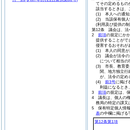
てその定めるもの
該当するときは、
(1)
本人への通知
(2)
当該保有個人
(利用及び提供の制
第12条
議会は、法
2
前項
の規定にか
提供することがで
侵害するおそれが
(1)
本人の同意が
(2)
議会が法令の
について相当の
(3)
市長、教育委
関、地方独立行
が、法令の定め
(4)
前3号
に掲げ
利益になるとき
3
前項
の規定は、
4
議長は、個人の
務局の特定の課又
5
保有特定個人情
表
の中欄に掲げる
第12条第1項