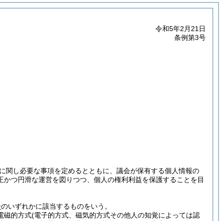
令和5年2月21日
条例第3号
に関し必要な事項を定めるとともに、議会が保有する個人情報の
正かつ円滑な運営を図りつつ、個人の権利利益を保護することを目
号
のいずれかに該当するものをいう。
(電磁的方式
(電子的方式、磁気的方式その他人の知覚によっては認