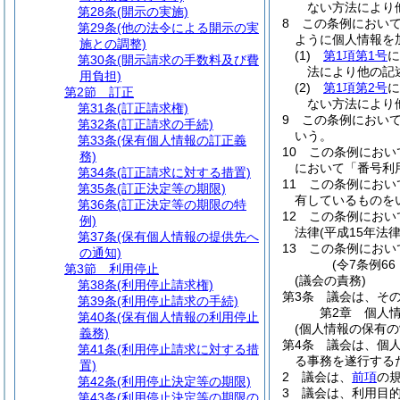
ない方法により
第28条
(開示の実施)
8
この条例におい
第29条
(他の法令による開示の実
ように個人情報を
施との調整)
(1)
第1項第1号
に
第30条
(開示請求の手数料及び費
法により他の記
用負担)
(2)
第1項第2号
に
第2節
訂正
ない方法により
第31条
(訂正請求権)
9
この条例におい
第32条
(訂正請求の手続)
いう。
第33条
(保有個人情報の訂正義
10
この条例におい
務)
において「番号利
第34条
(訂正請求に対する措置)
11
この条例におい
第35条
(訂正決定等の期限)
有しているものを
第36条
(訂正決定等の期限の特
12
この条例におい
例)
法律
(平成15年法
第37条
(保有個人情報の提供先へ
13
この条例におい
の通知)
(令7条例6
第3節
利用停止
(議会の責務)
第38条
(利用停止請求権)
第3条
議会は、そ
第39条
(利用停止請求の手続)
第2章
個人
第40条
(保有個人情報の利用停止
(個人情報の保有の
義務)
第4条
議会は、個
第41条
(利用停止請求に対する措
る事務を遂行する
置)
2
議会は、
前項
の
第42条
(利用停止決定等の期限)
3
議会は、利用目
第43条
(利用停止決定等の期限の