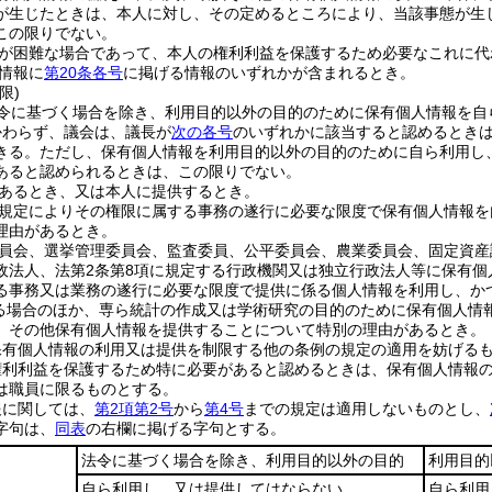
が生じたときは、本人に対し、その定めるところにより、当該事態が生
この限りでない。
が困難な場合であって、本人の権利利益を保護するため必要なこれに代
情報に
第20条各号
に掲げる情報のいずれかが含まれるとき。
限)
令に基づく場合を除き、利用目的以外の目的のために保有個人情報を自
かわらず、議会は、議長が
次の各号
のいずれかに該当すると認めるとき
きる。
ただし、保有個人情報を利用目的以外の目的のために自ら利用し
あると認められるときは、この限りでない。
あるとき、又は本人に提供するとき。
規定によりその権限に属する事務の遂行に必要な限度で保有個人情報を
理由があるとき。
員会、選挙管理委員会、監査委員、公平委員会、農業委員会、固定資産
政法人、法第2条第8項に規定する行政機関又は独立行政法人等に保有
る事務又は業務の遂行に必要な限度で提供に係る個人情報を利用し、か
る場合のほか、専ら統計の作成又は学術研究の目的のために保有個人情
、その他保有個人情報を提供することについて特別の理由があるとき。
保有個人情報の利用又は提供を制限する他の条例の規定の適用を妨げる
権利利益を保護するため特に必要があると認めるときは、保有個人情報
は職員に限るものとする。
報に関しては、
第2項第2号
から
第4号
までの規定は適用しないものとし、
字句は、
同表
の右欄に掲げる字句とする。
法令に基づく場合を除き、利用目的以外の目的
利用目的
自ら利用し、又は提供してはならない
自ら利用