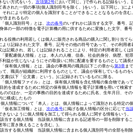
きない方式をいう。
次項第2号
において同じ。)
で作られる記録をいう。
て表された一切の事項
(個人識別符号を除く。)
をいう。以下同じ。)
によ
、それにより特定の個人を識別することができることとなるものを含む。
が含まれるもの
て「個人識別符号」とは、
次の各号
のいずれかに該当する文字、番号、
身体の一部の特徴を電子計算機の用に供するために変換した文字、番号
れる役務の利用若しくは個人に販売される商品の購入に関し割り当てら
により記録された文字、番号、記号その他の符号であって、その利用者
又は記載され、若しくは記録されることにより、特定の利用者若しくは
て「要配慮個人情報」とは、本人の人種、信条、社会的身分、病歴、犯
不利益が生じないようにその取扱いに特に配慮を要するものとして議長
て「保有個人情報」とは、議会の事務局の職員
(以下この章から
第3章
ま
って、職員が組織的に利用するものとして、議会が保有しているものを
公文書
(以下「公文書」という。)
に記録されているものに限る。
て「個人情報ファイル」とは、保有個人情報を含む情報の集合物であっ
目的を達成するために特定の保有個人情報を電子計算機を用いて検索す
もののほか、一定の事務の目的を達成するために氏名、生年月日、その
的に構成したもの
て個人情報について「本人」とは、個人情報によって識別される特定の
て「仮名加工情報」とは、
次の各号
に掲げる個人情報の区分に応じて
当
できないように個人情報を加工して得られる個人に関する情報をいう。
該当する個人情報 当該個人情報に含まれる記述等の一部を削除するこ
述等に置き換えることを含む。)
。
該当する個人情報 当該個人情報に含まれる個人識別符号の全部を削除