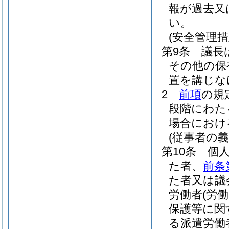
報が過去又
い。
(安全管理措
第9条
議長
その他の保
置を講じな
2
前項
の規
段階にわた
場合におけ
(従事者の義
第10条
個
た者、
前条
た者又は議
労働者
(労
保護等に関
る派遣労働