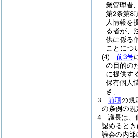
業管理者
第2条第
人情報を
る者が、
供に係る
ことにつ
(4)
前3号
の目的の
に提供す
保有個人
き。
3
前項
の規
の条例の規
4
議長は、
認めるとき
議会の内部