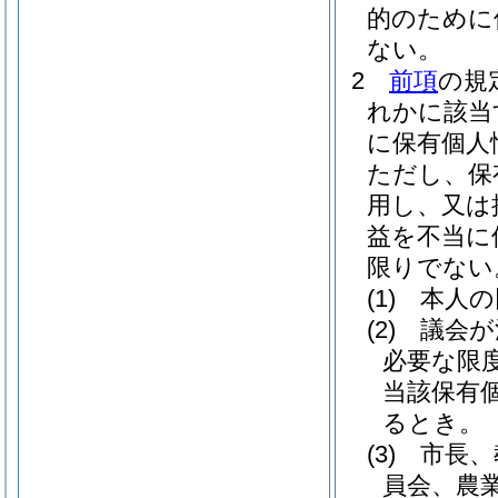
的のために
ない。
2
前項
の規
れかに該当
に保有個人
ただし、保
用し、又は
益を不当に
限りでない
(1)
本人の
(2)
議会が
必要な限
当該保有
るとき。
(3)
市長、
員会、農