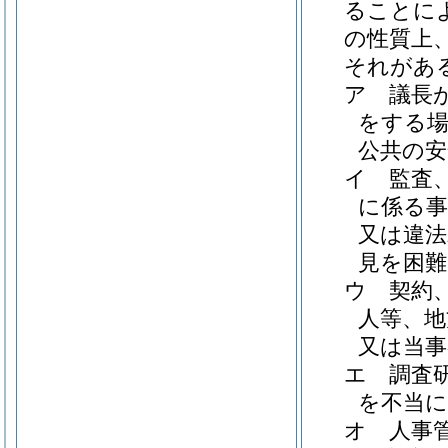
ることに
の性質上
それがあ
ア
議長
をする場
公共の安
イ
監査
に係る事
又は違法
見を困
ウ
契約
人等、地
又は当
エ
調査
を不当
オ
人事