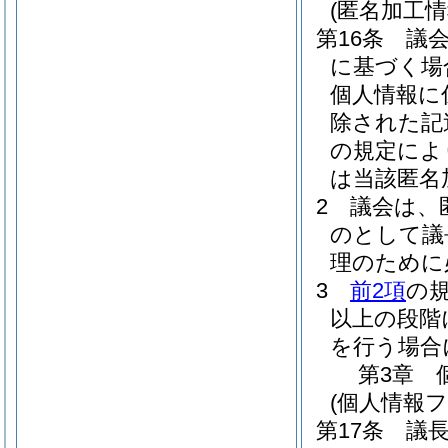
(匿名加工
第16条
議
に基づく場
個人情報に
除された記
の規定によ
は当該匿名
2
議会は、
のとして議
理のために
3
前2項
の
以上の段階
を行う場合
第3章
(個人情報
第17条
議