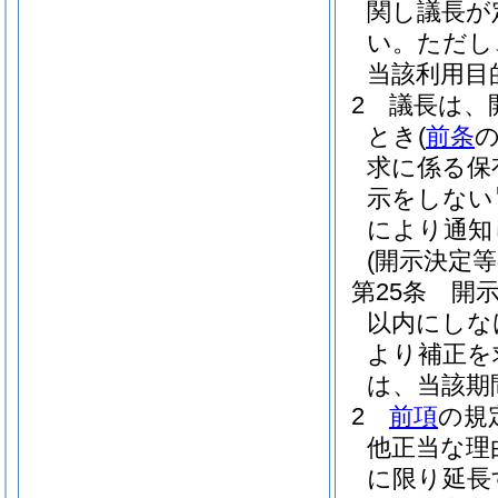
関し議長が
い。
ただし
当該利用目
2
議長は、
とき
(
前条
求に係る保
示をしない
により通知
(開示決定等
第25条
開
以内にしな
より補正を
は、当該期
2
前項
の規
他正当な理
に限り延長