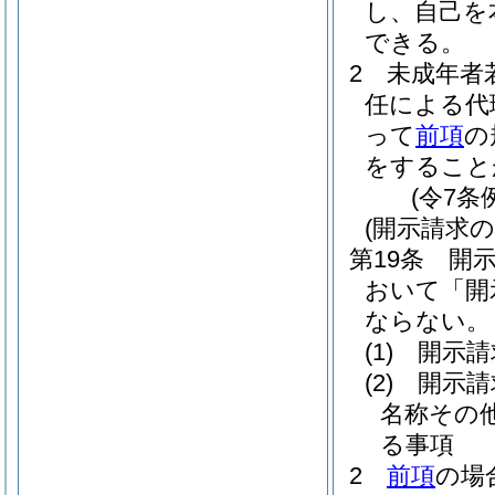
し、自己を
できる。
2
未成年者
任による代
って
前項
の
をすること
(令7条
(開示請求の
第19条
開
おいて「開
ならない。
(1)
開示請
(2)
開示請
名称その
る事項
2
前項
の場