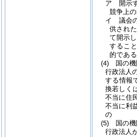
ア
開示
競争上
イ
議会
供され
て開示
すること
的であ
(4)
国の機
行政法人
する情報
換若しく
不当に住
不当に利
の
(5)
国の機
行政法人