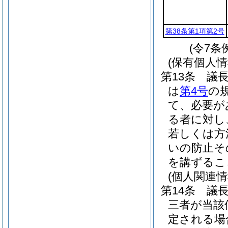
第38条第1項第2号
(令7条
(保有個人
第13条
議
は
第4号
の
て、必要が
る者に対し
若しくは方
いの防止そ
を講ずるこ
(個人関連
第14条
議
三者が当該
定される場