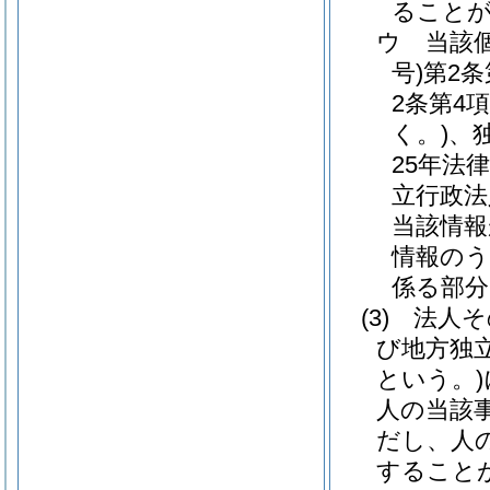
ること
ウ
当該
号)
第2
2条第4
く。)
、
25年法律
立行政法
当該情報
情報のう
係る部分
(3)
法人そ
び地方独
という。)
人の当該
だし、人
すること