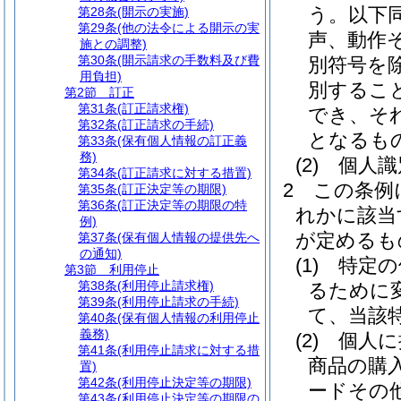
う。以下同
第28条
(開示の実施)
第29条
(他の法令による開示の実
声、動作
施との調整)
第30条
(開示請求の手数料及び費
別符号を除
用負担)
別するこ
第2節
訂正
第31条
(訂正請求権)
でき、そ
第32条
(訂正請求の手続)
となるも
第33条
(保有個人情報の訂正義
務)
(2)
個人識
第34条
(訂正請求に対する措置)
2
この条例
第35条
(訂正決定等の期限)
第36条
(訂正決定等の期限の特
れかに該当
例)
が定めるも
第37条
(保有個人情報の提供先へ
の通知)
(1)
特定の
第3節
利用停止
第38条
(利用停止請求権)
るために
第39条
(利用停止請求の手続)
て、当該
第40条
(保有個人情報の利用停止
義務)
(2)
個人に
第41条
(利用停止請求に対する措
商品の購
置)
第42条
(利用停止決定等の期限)
ードその
第43条
(利用停止決定等の期限の