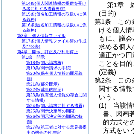
第14条
(個人関連情報の提供を受け
第1章
る者に対する措置要求)
(目的)
第15条
(仮名加工情報の取扱いに係
る義務)
第1条
この
第16条
(匿名加工情報の取扱いに係
ける個人情
る義務)
第3章
個人情報ファイル
もに、議会
第17条
(個人情報ファイル簿の作成
求める個人
及び公表)
第4章
開示、訂正及び利用停止
適正かつ円
第1節
開示
ことを目的
第18条
(開示請求権)
第19条
(開示請求の手続)
(定義)
第20条
(保有個人情報の開示義
務)
第2条
この
第21条
(部分開示)
関する情報
第22条
(裁量的開示)
第23条
(保有個人情報の存否に関
いう。
する情報)
(1)
当該情
第24条
(開示請求に対する措置)
第25条
(開示決定等の期限)
書、図画
第26条
(開示決定等の期限の特
的方式そ
例)
第27条
(第三者に対する意見書提
方式をい
出の機会の付与等)