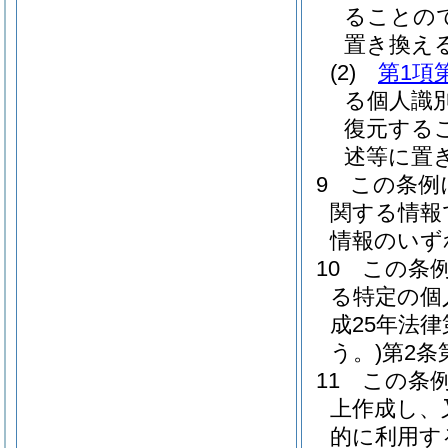
ることの
置き換え
(2)
第1項
る個人識
復元する
述等に置
9
この条例
関する情報
情報のいず
10
この条
る特定の個
成25年法
う。)
第2条
11
この条
上作成し、
的に利用す