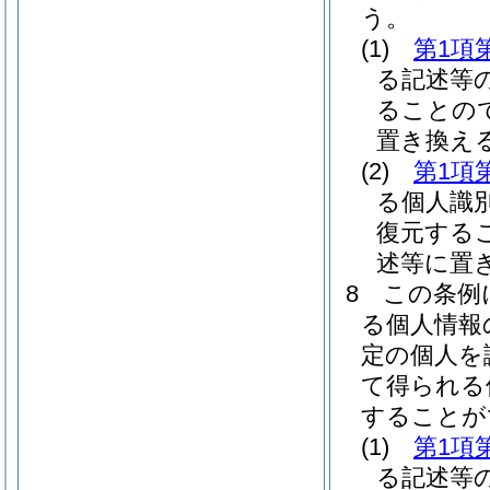
う。
(1)
第1項
る記述等
ることの
置き換え
(2)
第1項
る個人識
復元する
述等に置
8
この条例
る個人情報
定の個人を
て得られる
することが
(1)
第1項
る記述等