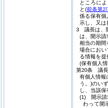
ところによ
と
(
前条第2
係る保有個
示し、又は
3
議長は、
は、開示請
相当の期間
場合におい
る情報を提
(保有個人
第20条
議
有個人情報
う。)
のい
し、当該保
(1)
開示請
わって開