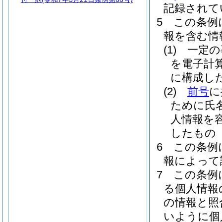
記録されて
5
この条例
報を含む情
(1)
一定の
を電子計
に構成し
(2)
前号
に
ために氏
人情報を
したもの
6
この条例
報によって
7
この条例
る個人情報
の情報と照
いように個