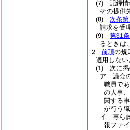
(7)
記録情
その提供
(8)
次条第
請求を受
(9)
第31
るときは
2
前項
の規
適用しない
(1)
次に掲
ア
議会
職員で
の人事、
関する
が行う職
イ
専ら
報ファ