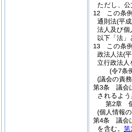
ただし、公
12
この条
通則法
(平成
法人及び個
以下「法」
13
この条
政法人法
(
立行政法人
(令7条
(議会の責務
第3条
議会
されるよう
第2章
(個人情報
第4条
議会
を含む。
第