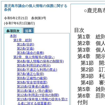
鹿児島市議会の個人情報の保護に関する
条例
○鹿児島
令和5年2月21日 条例第3号
(令和7年6月1日施行)
目次
条項目次
沿革
第1章
総
本則
第1章
総則
第2章
個
第1条
(目的)
第2条
(定義)
第3章
個
第3条
(議会の責務)
第4章
開
第2章
個人情報等の取扱い
第4条
(個人情報の保有の制限等)
第1節
開
第5条
(利用目的の明示)
第2節
訂
第6条
(不適正な利用の禁止)
第7条
(適正な取得)
第3節
利
第8条
(正確性の確保)
第4節
審
第9条
(安全管理措置)
第10条
(従事者の義務)
第5章
雑
第11条
(漏えい等の通知)
第6章
罰
第12条
(利用及び提供の制限)
第13条
(保有個人情報の提供を受け
付則
る者に対する措置要求)