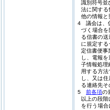
識別符号並
法に関する
他の情報と
4
議会は、
づく場合を
る信書の送
に規定する
定信書便事
し、電報を
子情報処理
用する方法
し、又は住
る連絡先そ
5
前各項
の
以上の段階
を行う場合