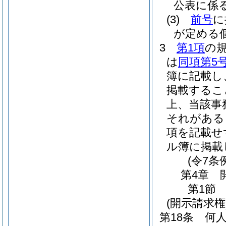
公表に係
(3)
前号
に
が定める
3
第1項
の
は
同項第5
簿に記載し
掲載するこ
上、当該事
それがある
項を記載せ
ル簿に掲載
(令7条
第4章
第1節
(開示請求権
第18条
何