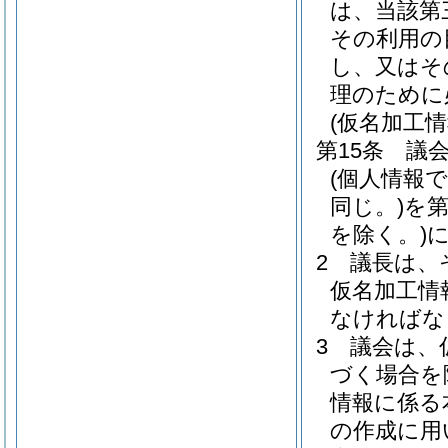
は、当該第
その利用の
し、又はそ
理のために
(仮名加工
第15条
議
(個人情報
同じ。)
を
を除く。)
2
議長は、
仮名加工情
なければな
3
議会は、
づく場合を
情報に係る
の作成に用