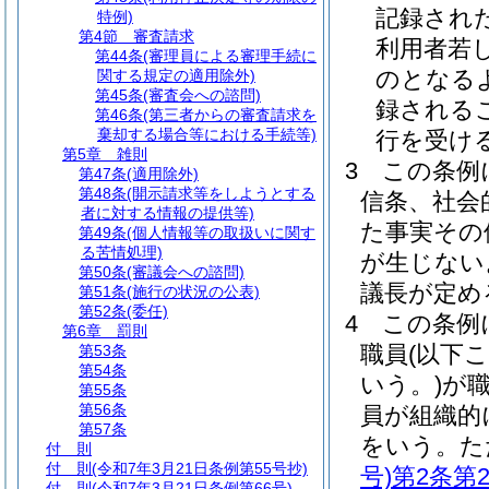
記録され
特例)
第4節
審査請求
利用者若
第44条
(審理員による審理手続に
のとなる
関する規定の適用除外)
第45条
(審査会への諮問)
録される
第46条
(第三者からの審査請求を
棄却する場合等における手続等)
行を受け
第5章
雑則
3
この条例
第47条
(適用除外)
第48条
(開示請求等をしようとする
信条、社会
者に対する情報の提供等)
た事実その
第49条
(個人情報等の取扱いに関す
る苦情処理)
が生じない
第50条
(審議会への諮問)
議長が定め
第51条
(施行の状況の公表)
第52条
(委任)
4
この条例
第6章
罰則
職員
(以下
第53条
第54条
いう。)
が
第55条
第56条
員が組織的
第57条
をいう。
た
付 則
付 則
(令和7年3月21日条例第55号抄)
号)
第2条第
付 則
(令和7年3月21日条例第66号)