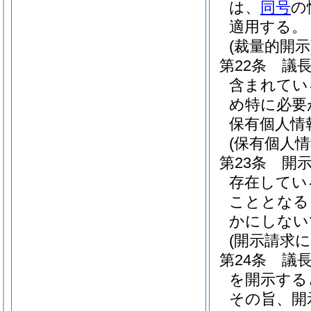
は、
同号
の
適用する。
(裁量的開示
第22条
議
含まれてい
め特に必要
保有個人情
(保有個人
第23条
開
存在してい
こととなる
かにしない
(開示請求
第24条
議
を開示する
その旨、開