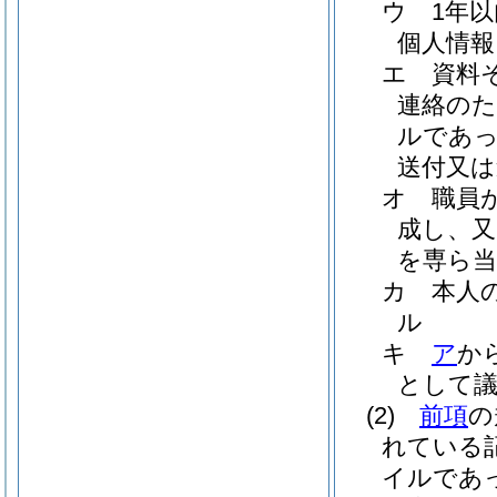
ウ
1年
個人情報
エ
資料
連絡のた
ルであっ
送付又は
オ
職員
成し、又
を専ら当
カ
本人
ル
キ
ア
か
として
(2)
前項
の
れている
イルであ