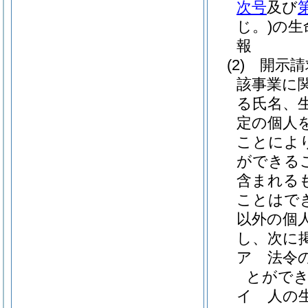
次号
及び
じ。)
の生
報
(2)
開示請
該事業に
る氏名、
定の個人
ことによ
ができる
含まれる
ことはで
以外の個
し、次に
ア
法令
とがで
イ
人の