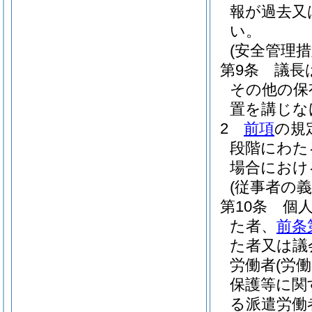
報が過去又
い。
(安全管理措
第9条
議長
その他の保
置を講じな
2
前項
の規
段階にわた
場合におけ
(従事者の義
第10条
個
た者、
前条
た者又は議
労働者
(労
保護等に関
る派遣労働