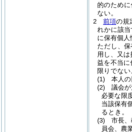
的のために
ない。
2
前項
の規
れかに該当
に保有個人
ただし、保
用し、又は
益を不当に
限りでない
(1)
本人の
(2)
議会が
必要な限
当該保有
るとき。
(3)
市長、
員会、農