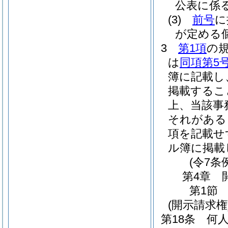
公表に係
(3)
前号
に
が定める
3
第1項
の
は
同項第5
簿に記載し
掲載するこ
上、当該事
それがある
項を記載せ
ル簿に掲載
(令7条
第4章
第1節
(開示請求権
第18条
何