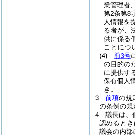
業管理者
第2条第
人情報を
る者が、
供に係る
ことにつ
(4)
前3号
の目的の
に提供す
保有個人
き。
3
前項
の規
の条例の規
4
議長は、
認めるとき
議会の内部