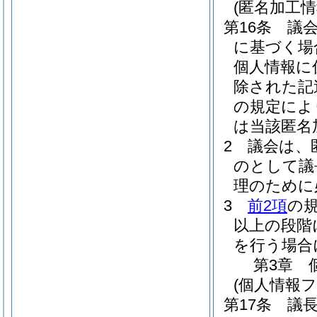
(匿名加工
第16条
議
に基づく場
個人情報に
除された記
の規定によ
は当該匿名
2
議会は、
のとして議
理のために
3
前2項
の
以上の段階
を行う場合
第3章
(個人情報
第17条
議