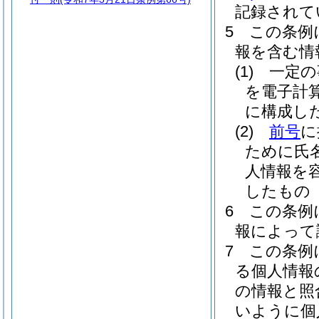
記録されて
5
この条例
報を含む情
(1)
一定の
を電子計
に構成し
(2)
前号
に
ために氏
人情報を
したもの
6
この条例
報によって
7
この条例
る個人情報
の情報と照
いように個