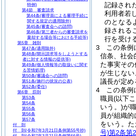
記録され
特例)
第4節
審査請求
利用者若
第44条
(審理員による審理手続に
のとなる
関する規定の適用除外)
第45条
(審査会への諮問)
録される
第46条
(第三者からの審査請求を
棄却する場合等における手続等)
行を受け
第5章
雑則
3
この条例
第47条
(適用除外)
第48条
(開示請求等をしようとする
信条、社会
者に対する情報の提供等)
た事実その
第49条
(個人情報等の取扱いに関す
る苦情処理)
が生じない
第50条
(審議会への諮問)
議長が定め
第51条
(施行の状況の公表)
第52条
(委任)
4
この条例
第6章
罰則
職員
(以下
第53条
第54条
いう。)
が
第55条
第56条
員が組織的
第57条
をいう。
た
付 則
付 則
(令和7年3月21日条例第55号抄)
号)
第2条第
付 則
(令和7年3月21日条例第66号)