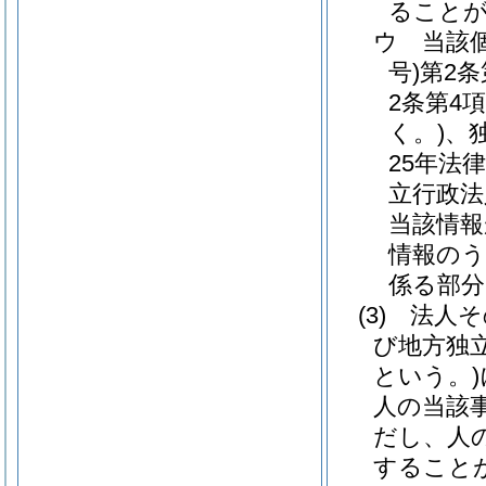
ること
ウ
当該
号)
第2
2条第4
く。)
、
25年法律
立行政法
当該情報
情報のう
係る部分
(3)
法人そ
び地方独
という。)
人の当該
だし、人
すること