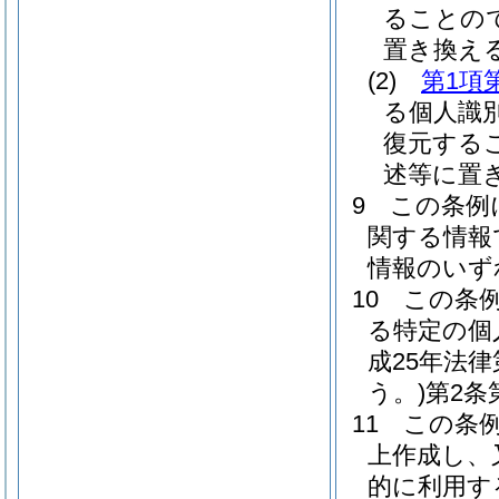
ることの
置き換え
(2)
第1項
る個人識
復元する
述等に置
9
この条例
関する情報
情報のいず
10
この条
る特定の個
成25年法
う。)
第2条
11
この条
上作成し、
的に利用す