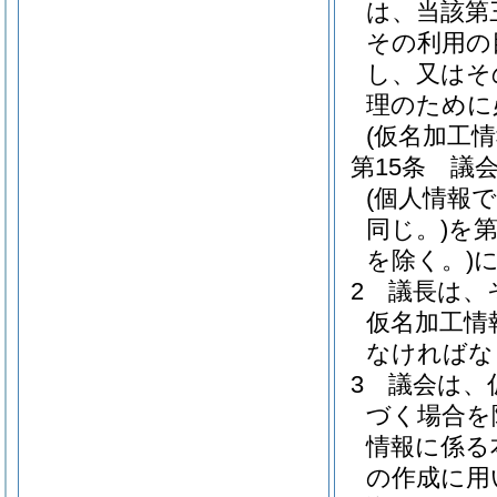
は、当該第
その利用の
し、又はそ
理のために
(仮名加工
第15条
議
(個人情報
同じ。)
を
を除く。)
2
議長は、
仮名加工情
なければな
3
議会は、
づく場合を
情報に係る
の作成に用