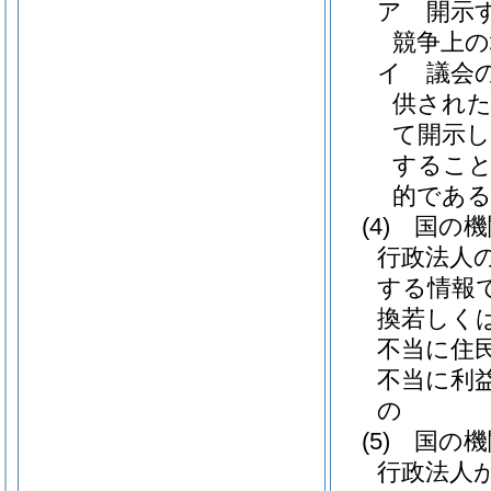
ア
開示
競争上
イ
議会
供され
て開示
すること
的であ
(4)
国の機
行政法人
する情報
換若しく
不当に住
不当に利
の
(5)
国の機
行政法人