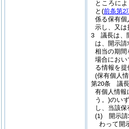
ところによ
と
(
前条第2
係る保有個
示し、又は
3
議長は、
は、開示請
相当の期間
場合におい
る情報を提
(保有個人
第20条
議
有個人情報
う。)
のい
し、当該保
(1)
開示請
わって開