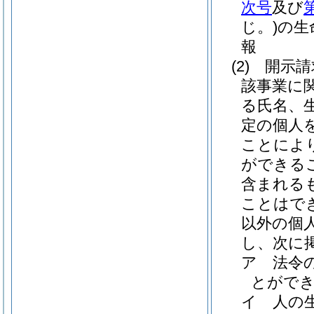
次号
及び
じ。)
の生
報
(2)
開示請
該事業に
る氏名、
定の個人
ことによ
ができる
含まれる
ことはで
以外の個
し、次に
ア
法令
とがで
イ
人の