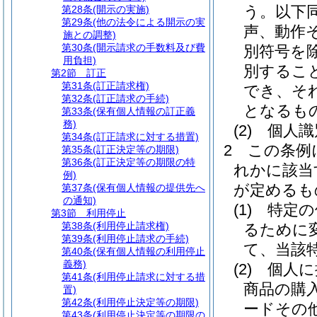
う。以下同
第28条
(開示の実施)
第29条
(他の法令による開示の実
声、動作
施との調整)
第30条
(開示請求の手数料及び費
別符号を除
用負担)
別するこ
第2節
訂正
第31条
(訂正請求権)
でき、そ
第32条
(訂正請求の手続)
となるも
第33条
(保有個人情報の訂正義
務)
(2)
個人識
第34条
(訂正請求に対する措置)
2
この条例
第35条
(訂正決定等の期限)
第36条
(訂正決定等の期限の特
れかに該当
例)
が定めるも
第37条
(保有個人情報の提供先へ
の通知)
(1)
特定の
第3節
利用停止
第38条
(利用停止請求権)
るために
第39条
(利用停止請求の手続)
て、当該
第40条
(保有個人情報の利用停止
義務)
(2)
個人に
第41条
(利用停止請求に対する措
商品の購
置)
第42条
(利用停止決定等の期限)
ードその
第43条
(利用停止決定等の期限の