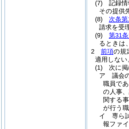
(7)
記録情
その提供
(8)
次条第
請求を受
(9)
第31
るときは
2
前項
の規
適用しない
(1)
次に掲
ア
議会
職員で
の人事、
関する
が行う職
イ
専ら
報ファ