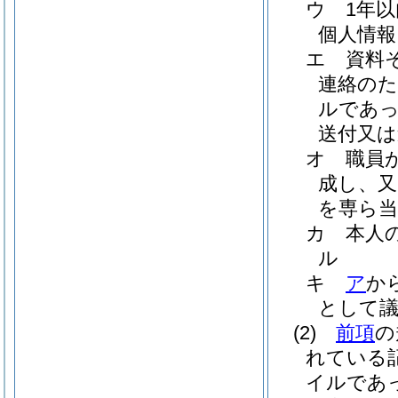
ウ
1年
個人情報
エ
資料
連絡のた
ルであっ
送付又は
オ
職員
成し、又
を専ら当
カ
本人
ル
キ
ア
か
として
(2)
前項
の
れている
イルであ