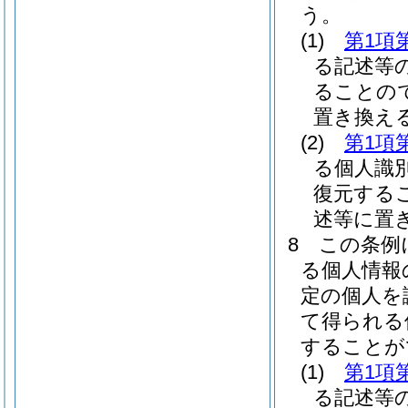
う。
(1)
第1項
る記述等
ることの
置き換え
(2)
第1項
る個人識
復元する
述等に置
8
この条例
る個人情報
定の個人を
て得られる
することが
(1)
第1項
る記述等