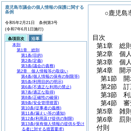
鹿児島市議会の個人情報の保護に関する
条例
○鹿児島
令和5年2月21日 条例第3号
(令和7年6月1日施行)
目次
条項目次
沿革
第1章
総
本則
第1章
総則
第2章
個
第1条
(目的)
第2条
(定義)
第3章
個
第3条
(議会の責務)
第4章
開
第2章
個人情報等の取扱い
第4条
(個人情報の保有の制限等)
第1節
開
第5条
(利用目的の明示)
第2節
訂
第6条
(不適正な利用の禁止)
第7条
(適正な取得)
第3節
利
第8条
(正確性の確保)
第4節
審
第9条
(安全管理措置)
第10条
(従事者の義務)
第5章
雑
第11条
(漏えい等の通知)
第6章
罰
第12条
(利用及び提供の制限)
第13条
(保有個人情報の提供を受け
付則
る者に対する措置要求)