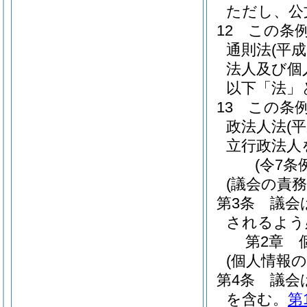
ただし、公
12
この条
通則法
(平成
法人及び個
以下「法」
13
この条
政法人法
(
立行政法人
(令7条
(議会の責務
第3条
議会
されるよう
第2章
(個人情報
第4条
議会
を含む。
第