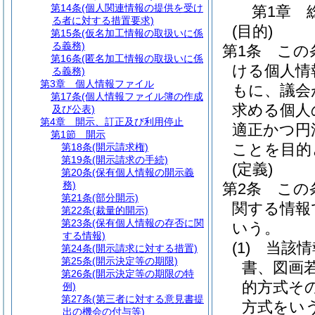
第14条
(個人関連情報の提供を受け
第1章
る者に対する措置要求)
(目的)
第15条
(仮名加工情報の取扱いに係
る義務)
第1条
この
第16条
(匿名加工情報の取扱いに係
ける個人情
る義務)
第3章
個人情報ファイル
もに、議会
第17条
(個人情報ファイル簿の作成
求める個人
及び公表)
第4章
開示、訂正及び利用停止
適正かつ円
第1節
開示
ことを目的
第18条
(開示請求権)
第19条
(開示請求の手続)
(定義)
第20条
(保有個人情報の開示義
務)
第2条
この
第21条
(部分開示)
関する情報
第22条
(裁量的開示)
第23条
(保有個人情報の存否に関
いう。
する情報)
(1)
当該情
第24条
(開示請求に対する措置)
第25条
(開示決定等の期限)
書、図画
第26条
(開示決定等の期限の特
的方式そ
例)
第27条
(第三者に対する意見書提
方式をい
出の機会の付与等)