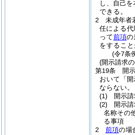
し、自己を
できる。
2
未成年者
任による代
って
前項
の
をすること
(令7条
(開示請求の
第19条
開
おいて「開
ならない。
(1)
開示請
(2)
開示請
名称その
る事項
2
前項
の場