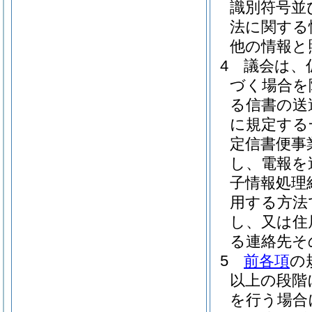
識別符号並
法に関する
他の情報と
4
議会は、
づく場合を
る信書の送
に規定する
定信書便事
し、電報を
子情報処理
用する方法
し、又は住
る連絡先そ
5
前各項
の
以上の段階
を行う場合