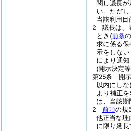
関し議長が
い。
ただし
当該利用目
2
議長は、
とき
(
前条
求に係る保
示をしない
により通知
(開示決定等
第25条
開
以内にしな
より補正を
は、当該期
2
前項
の規
他正当な理
に限り延長