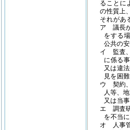
ることに
の性質上
それがあ
ア
議長
をする場
公共の安
イ
監査
に係る事
又は違法
見を困
ウ
契約
人等、地
又は当
エ
調査
を不当
オ
人事