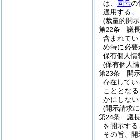
は、
同号
の
適用する。
(裁量的開示
第22条
議
含まれてい
め特に必要
保有個人情
(保有個人
第23条
開
存在してい
こととなる
かにしない
(開示請求
第24条
議
を開示する
その旨、開