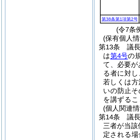
第38条第1項第2号
(令7条
(保有個人
第13条
議
は
第4号
の
て、必要が
る者に対し
若しくは方
いの防止そ
を講ずるこ
(個人関連
第14条
議
三者が当該
定される場