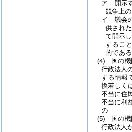
ア
開示
競争上
イ
議会
供され
て開示
すること
的であ
(4)
国の機
行政法人
する情報
換若しく
不当に住
不当に利
の
(5)
国の機
行政法人