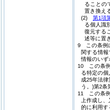
ることの
置き換え
(2)
第1項
る個人識
復元する
述等に置
9
この条例
関する情報
情報のいず
10
この条
る特定の個
成25年法
う。)
第2条
11
この条
上作成し、
的に利用す