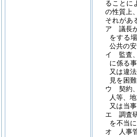
ることに
の性質上
それがあ
ア
議長
をする場
公共の安
イ
監査
に係る事
又は違法
見を困
ウ
契約
人等、地
又は当
エ
調査
を不当
オ
人事