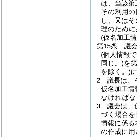
は、当該第
その利用の
し、又はそ
理のために
(仮名加工
第15条
議
(個人情報
同じ。)
を
を除く。)
2
議長は、
仮名加工情
なければな
3
議会は、
づく場合を
情報に係る
の作成に用