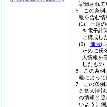
記録されて
5
この条例
報を含む情
(1)
一定の
を電子計
に構成し
(2)
前号
に
ために氏
人情報を
したもの
6
この条例
報によって
7
この条例
る個人情報
の情報と照
いように個