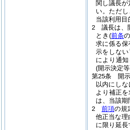
関し議長が
い。
ただし
当該利用目
2
議長は、
とき
(
前条
求に係る保
示をしない
により通知
(開示決定等
第25条
開
以内にしな
より補正を
は、当該期
2
前項
の規
他正当な理
に限り延長