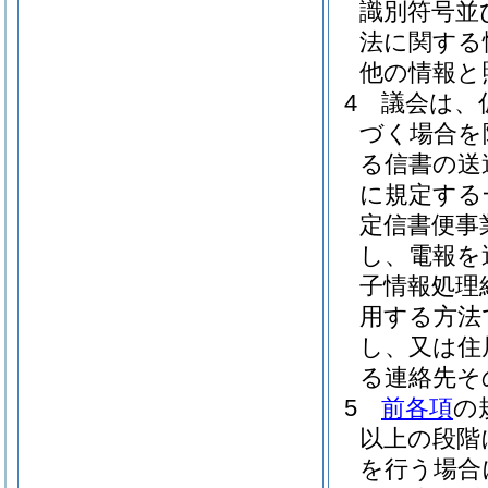
識別符号並
法に関する
他の情報と
4
議会は、
づく場合を
る信書の送
に規定する
定信書便事
し、電報を
子情報処理
用する方法
し、又は住
る連絡先そ
5
前各項
の
以上の段階
を行う場合