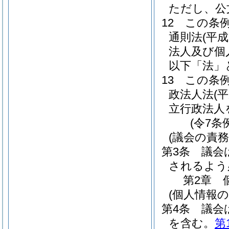
ただし、公
12
この条
通則法
(平成
法人及び個
以下「法」
13
この条
政法人法
(
立行政法人
(令7条
(議会の責務
第3条
議会
されるよう
第2章
(個人情報
第4条
議会
を含む。
第