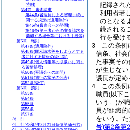
記録され
特例)
第4節
審査請求
利用者若
第44条
(審理員による審理手続に
のとなる
関する規定の適用除外)
第45条
(審査会への諮問)
録される
第46条
(第三者からの審査請求を
棄却する場合等における手続等)
行を受け
第5章
雑則
3
この条例
第47条
(適用除外)
第48条
(開示請求等をしようとする
信条、社会
者に対する情報の提供等)
た事実その
第49条
(個人情報等の取扱いに関す
る苦情処理)
が生じない
第50条
(審議会への諮問)
議長が定め
第51条
(施行の状況の公表)
第52条
(委任)
4
この条例
第6章
罰則
職員
(以下
第53条
第54条
いう。)
が
第55条
第56条
員が組織的
第57条
をいう。
た
付 則
付 則
(令和7年3月21日条例第55号抄)
号)
第2条第
付 則
(令和7年3月21日条例第66号)