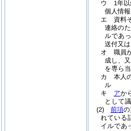
ウ
1年
個人情報
エ
資料
連絡のた
ルであっ
送付又は
オ
職員
成し、又
を専ら当
カ
本人
ル
キ
ア
か
として
(2)
前項
の
れている
イルであ