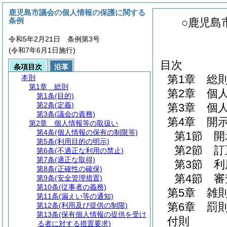
鹿児島市議会の個人情報の保護に関する
条例
○鹿児島
令和5年2月21日 条例第3号
(令和7年6月1日施行)
目次
条項目次
沿革
第1章
総
本則
第1章
総則
第2章
個
第1条
(目的)
第2条
(定義)
第3章
個
第3条
(議会の責務)
第4章
開
第2章
個人情報等の取扱い
第4条
(個人情報の保有の制限等)
第1節
開
第5条
(利用目的の明示)
第2節
訂
第6条
(不適正な利用の禁止)
第7条
(適正な取得)
第3節
利
第8条
(正確性の確保)
第4節
審
第9条
(安全管理措置)
第10条
(従事者の義務)
第5章
雑
第11条
(漏えい等の通知)
第6章
罰
第12条
(利用及び提供の制限)
第13条
(保有個人情報の提供を受け
付則
る者に対する措置要求)