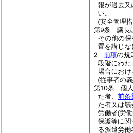
報が過去又
い。
(安全管理措
第9条
議長
その他の保
置を講じな
2
前項
の規
段階にわた
場合におけ
(従事者の義
第10条
個
た者、
前条
た者又は議
労働者
(労
保護等に関
る派遣労働