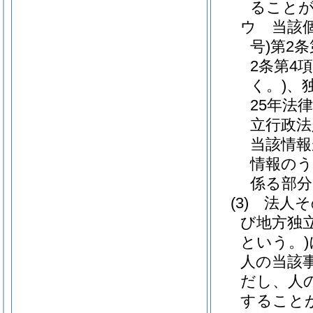
ること
ウ
当該
号)
第2
2条第4
く。)
、
25年法律
立行政法
当該情報
情報のう
係る部分
(3)
法人そ
び地方独
という。)
人の当該
だし、人
すること