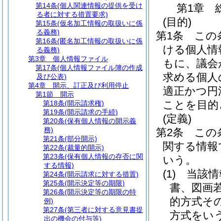
第14条
(個人関連情報の提供を受け
第1章
る者に対する措置要求)
(目的)
第15条
(仮名加工情報の取扱いに係
る義務)
第1条
この
第16条
(匿名加工情報の取扱いに係
ける個人情
る義務)
第3章
個人情報ファイル
もに、議会
第17条
(個人情報ファイル簿の作成
求める個人
及び公表)
第4章
開示、訂正及び利用停止
適正かつ円
第1節
開示
ことを目的
第18条
(開示請求権)
第19条
(開示請求の手続)
(定義)
第20条
(保有個人情報の開示義
務)
第2条
この
第21条
(部分開示)
関する情報
第22条
(裁量的開示)
第23条
(保有個人情報の存否に関
いう。
する情報)
(1)
当該情
第24条
(開示請求に対する措置)
第25条
(開示決定等の期限)
書、図画
第26条
(開示決定等の期限の特
的方式そ
例)
第27条
(第三者に対する意見書提
方式をい
出の機会の付与等)