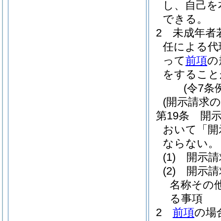
し、自己を
できる。
2
未成年者
任による代
って
前項
の
をすること
(令7条
(開示請求の
第19条
開
おいて「開
ならない。
(1)
開示請
(2)
開示請
名称その
る事項
2
前項
の場