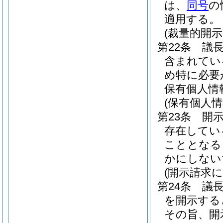
は、
同号
の
適用する。
(裁量的開示
第22条
議
含まれてい
め特に必要
保有個人情
(保有個人
第23条
開
存在してい
こととなる
かにしない
(開示請求
第24条
議
を開示する
その旨、開