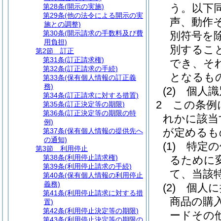
う。以下同
第28条
(開示の実施)
第29条
(他の法令による開示の実
声、動作
施との調整)
第30条
(開示請求の手数料及び費
別符号を除
用負担)
別するこ
第2節
訂正
第31条
(訂正請求権)
でき、そ
第32条
(訂正請求の手続)
となるも
第33条
(保有個人情報の訂正義
務)
(2)
個人識
第34条
(訂正請求に対する措置)
2
この条例
第35条
(訂正決定等の期限)
第36条
(訂正決定等の期限の特
れかに該当
例)
が定めるも
第37条
(保有個人情報の提供先へ
の通知)
(1)
特定の
第3節
利用停止
第38条
(利用停止請求権)
るために
第39条
(利用停止請求の手続)
て、当該
第40条
(保有個人情報の利用停止
義務)
(2)
個人に
第41条
(利用停止請求に対する措
商品の購
置)
第42条
(利用停止決定等の期限)
ードその
第43条
(利用停止決定等の期限の