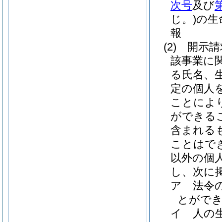
次号
及び
じ。)
の生
報
(2)
開示請
該事業に
る氏名、
定の個人
ことによ
ができる
含まれる
ことはで
以外の個
し、次に
ア
法令
とがで
イ
人の