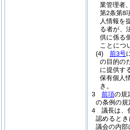
業管理者
第2条第
人情報を
る者が、
供に係る
ことにつ
(4)
前3号
の目的の
に提供す
保有個人
き。
3
前項
の規
の条例の規
4
議長は、
認めるとき
議会の内部