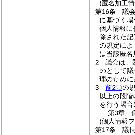
(匿名加工
第16条
議
に基づく場
個人情報に
除された記
の規定によ
は当該匿名
2
議会は、
のとして議
理のために
3
前2項
の
以上の段階
を行う場合
第3章
(個人情報
第17条
議