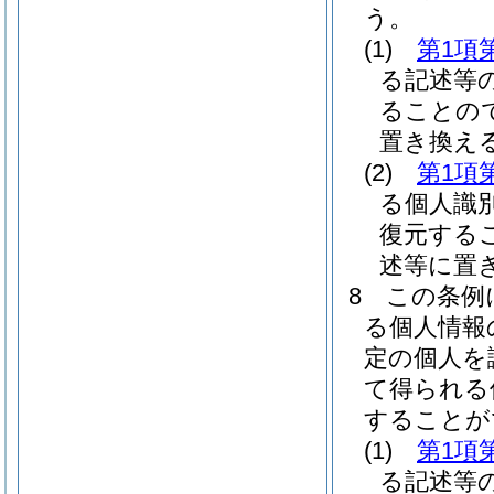
う。
(1)
第1項
る記述等
ることの
置き換え
(2)
第1項
る個人識
復元する
述等に置
8
この条例
る個人情報
定の個人を
て得られる
することが
(1)
第1項
る記述等