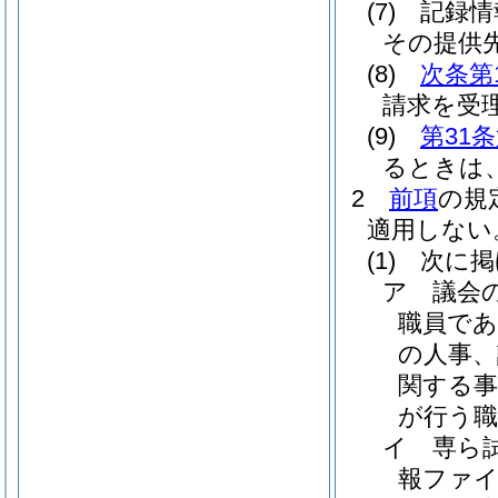
(7)
記録情
その提供
(8)
次条第
請求を受
(9)
第31
るときは
2
前項
の規
適用しない
(1)
次に掲
ア
議会
職員で
の人事、
関する
が行う職
イ
専ら
報ファ