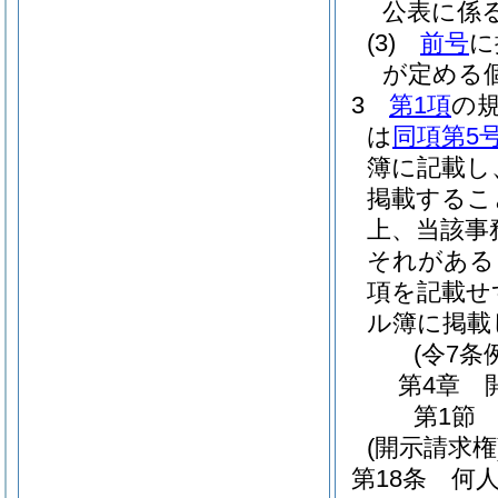
公表に係
(3)
前号
に
が定める
3
第1項
の
は
同項第5
簿に記載し
掲載するこ
上、当該事
それがある
項を記載せ
ル簿に掲載
(令7条
第4章
第1節
(開示請求権
第18条
何