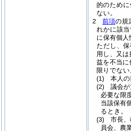
的のために
ない。
2
前項
の規
れかに該当
に保有個人
ただし、保
用し、又は
益を不当に
限りでない
(1)
本人の
(2)
議会が
必要な限
当該保有
るとき。
(3)
市長、
員会、農