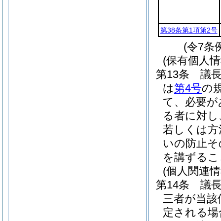
第38条第1項第2号
(令7条
(保有個人
第13条
議
は
第4号
の
て、必要が
る者に対し
若しくは方
いの防止そ
を講ずるこ
(個人関連
第14条
議
三者が当該
定される場