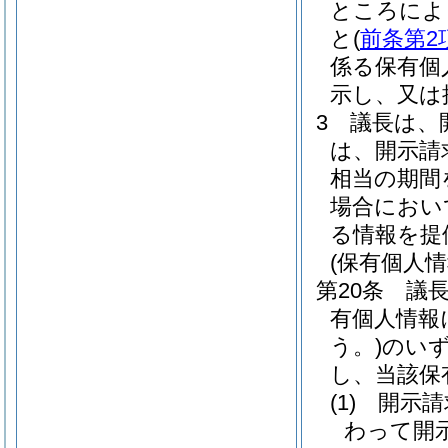
ところによ
と
(
前条第2
係る保有個
示し、又は
3
議長は、
は、開示請
相当の期間
場合におい
る情報を提
(保有個人
第20条
議
有個人情報
う。)
のい
し、当該保
(1)
開示請
わって開