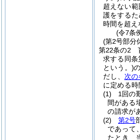
超えない範
護をするた
時間を超え
(令7条
(第2号部分
第22条の2
求する同条
という。)
だし、
次の
に定める時
(1)
1回の
間がある
の請求が
(2)
第2号
であって
たとき 