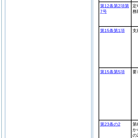
第12条第2項第
定
7号
務
第15条第1項
支
第15条第5項
要
第23条の2
第
か
の