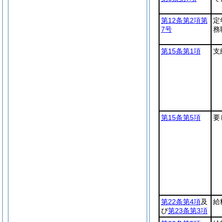
第12条第2項第
定
7号
務
第15条第1項
支
第15条第5項
要
第22条第4項
及
給
び
第23条第3項