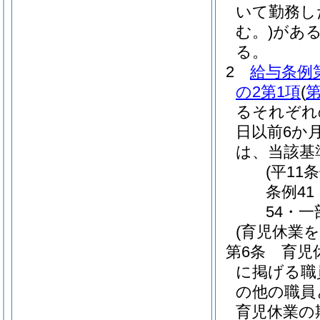
いて勤務し
む。)
があ
る。
2
給与条例第
の2第1項
(
第
るそれぞれ
日以前6か
は、当該基
(平11
条例41
54・一
(育児休業
第6条
育児
に掲げる職
の他の職員
育児休業の