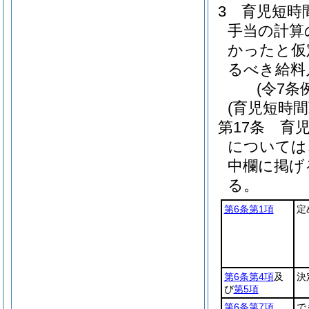
3
育児短時
手当の計算
かったと仮
るべき給料
(令7条
(育児短時
第17条
育
については
中欄に掲げ
る。
第6条第1項
定
第6条第4項
及
決
び
第5項
第6条第7項
で