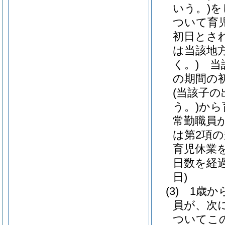
いう。)
を
ついて育
初日とさ
は当該地
く。)
当該
の期間の
(当該子
う。)
から
常勤職員
は第2項
育児休業
日数を経
日)
(3)
1歳か
員が、次
ついてこ