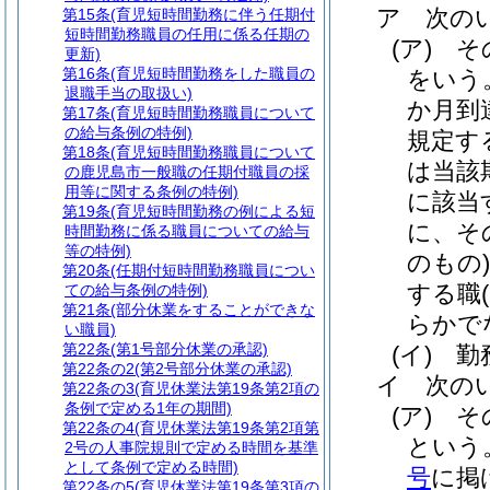
ア
次の
第15条
(育児短時間勤務に伴う任期付
短時間勤務職員の任用に係る任期の
(ア)
そ
更新)
第16条
(育児短時間勤務をした職員の
をいう
退職手当の取扱い)
か月到
第17条
(育児短時間勤務職員について
の給与条例の特例)
規定す
第18条
(育児短時間勤務職員について
は当該
の鹿児島市一般職の任期付職員の採
用等に関する条例の特例)
に該当
第19条
(育児短時間勤務の例による短
に、そ
時間勤務に係る職員についての給与
等の特例)
のもの
第20条
(任期付短時間勤務職員につい
する職
ての給与条例の特例)
第21条
(部分休業をすることができな
らかで
い職員)
第22条
(第1号部分休業の承認)
(イ)
勤
第22条の2
(第2号部分休業の承認)
イ
次の
第22条の3
(育児休業法第19条第2項の
条例で定める1年の期間)
(ア)
そ
第22条の4
(育児休業法第19条第2項第
という
2号の人事院規則で定める時間を基準
として条例で定める時間)
号
に掲
第22条の5
(育児休業法第19条第3項の