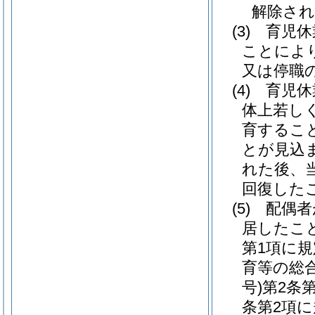
解除され
(3)
育児休
ことによ
又は停職
(4)
育児休
体上若し
育するこ
とが見込
れた後、
回復した
(5)
配偶者
居したこ
第1項に
育等の総
号)
第2条
条第2項