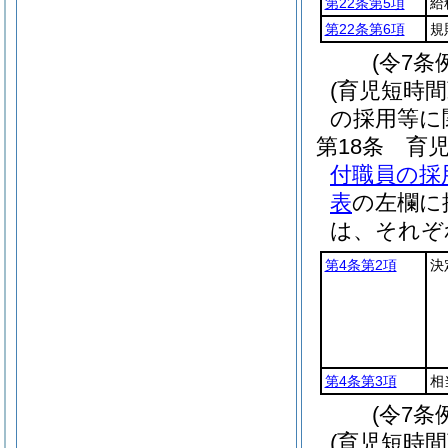
第22条第5項
給
第22条第6項
規
(令7条
(育児短時
の採用等に
第18条
育
付職員の採
表
の左欄に
は、それぞ
第4条第2項
決
第4条第3項
相
(令7条
(育児短時