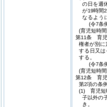
の日を週
が19時間
なるよう
(令7条
(育児短時
第11条
育
権者が別に
する日又は
する。
(令7条
(育児短時
第12条
育
第2項の条
(1)
育児短
子以外の
き。