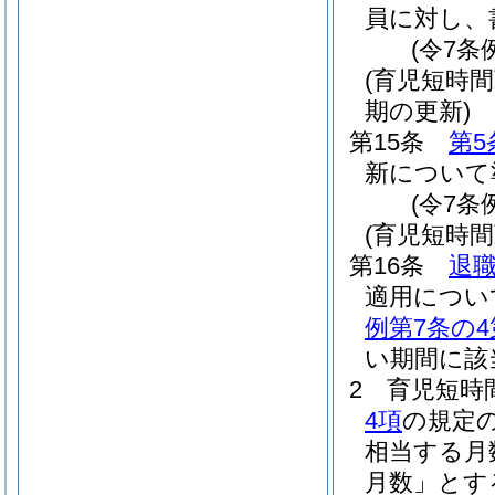
員に対し、
(令7条
(育児短時
期の更新)
第15条
第5
新について
(令7条
(育児短時
第16条
退職
適用につい
例第7条の4
い期間に該
2
育児短時
4項
の規定
相当する月
月数」とす