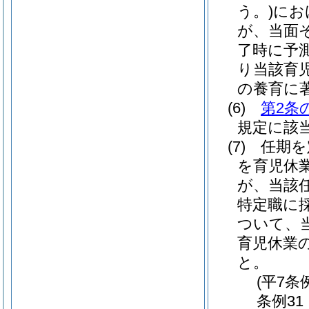
う。)
にお
が、当面
了時に予
り当該育
の養育に
(6)
第2条
規定に該
(7)
任期を
を育児休
が、当該
特定職に
ついて、
育児休業
と。
(平7条
条例31