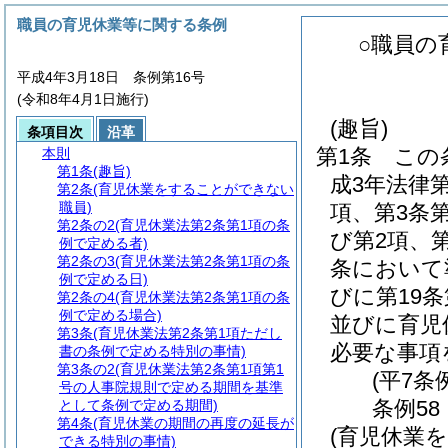
職員の育児休業等に関する条例
○職員の
平成4年3月18日 条例第16号
(令和8年4月1日施行)
(趣旨)
条項目次
沿革
第1条
この
本則
第1条
(趣旨)
成3年法律
第2条
(育児休業をすることができない
職員)
項、第3条第
第2条の2
(育児休業法第2条第1項の条
び第2項、第
例で定める者)
第2条の3
(育児休業法第2条第1項の条
条において
例で定める日)
びに第19
第2条の4
(育児休業法第2条第1項の条
例で定める場合)
並びに育児
第3条
(育児休業法第2条第1項ただし
必要な事項
書の条例で定める特別の事情)
第3条の2
(育児休業法第2条第1項第1
(平7条
号の人事院規則で定める期間を基準
条例58
として条例で定める期間)
第4条
(育児休業の期間の再度の延長が
(育児休業
できる特別の事情)