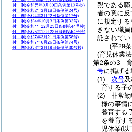
親である職
付 則
(令和元年9月30日条例第19号抄)
付 則
(令和2年3月18日条例第24号)
者の意に反
付 則
(令和4年3月22日条例第17号)
に規定する
付 則
(令和4年10月3日条例第32号)
付 則
(令和4年12月23日条例第44号抄)
きない職員
付 則
(令和5年12月22日条例第54号抄)
託されてい
付 則
(令和7年3月21日条例第58号)
付 則
(令和7年6月26日条例第74号)
(平29
付 則
(令和8年3月19日条例第30号抄)
(育児休業
第2条の3
号
に掲げる
(1)
次号
及
育する子
(2)
非常勤
様の事情
養育する
を養育す
児休業
(