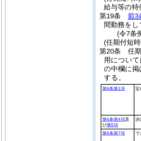
給与等の特
第19条
前3
間勤務をし
(令7条
(任期付短
第20条
任
用について
の中欄に掲
する。
第6条第1項
定
第6条第4項
及
決
び
第5項
第6条第7項
で