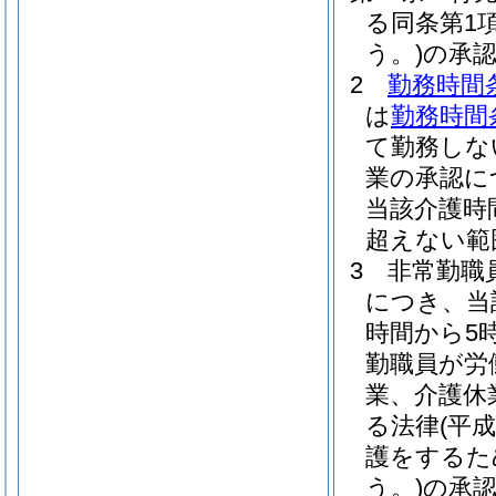
る同条第1
う。)
の承認
2
勤務時間
は
勤務時間
て勤務しな
業の承認に
当該介護時
超えない範
3
非常勤職
につき、当
時間から5
勤職員が労
業、介護休
る法律
(平成
護をするた
う。)
の承