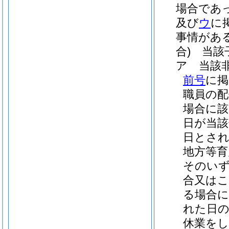
場合であ
及び
ウ
に
事情があ
合)
当該子
ア
当該
前号
に掲
職員の配
場合に該
日が当該
日とさ
地方等育
そのいず
合又はこ
る場合に
れた日の
休業を