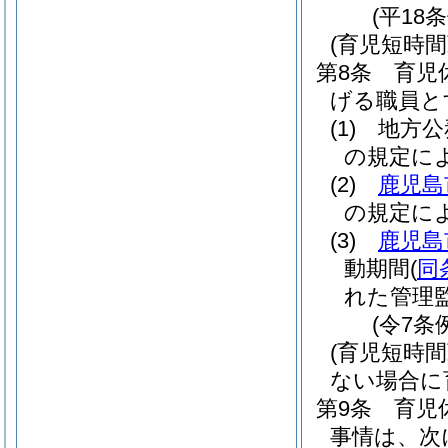
(平18
(育児短時
第8条
育児
げる職員と
(1)
地方公
の規定に
(2)
鹿児島
の規定に
(3)
鹿児島
動期間
(
同
れた管理
(令7条
(育児短時
ない場合に
第9条
育児
事情は、次