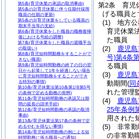
第5条
(育児休業の承認の取消事由)
第2条
育児
第5条の2
(育児休業に伴う任期付採用
げる職員と
職員の任期の更新)
第5条の3
(育児休業をしている職員の
(1)
地方公
期末手当等の支給)
育児休業
第6条
(育児休業をした職員の職務復帰
後における号給の調整)
た職員
第7条
(育児休業をした職員の退職手当
(2)
鹿児島
の取扱い)
第8条
(育児短時間勤務をすることがで
号)
第4条第
きない職員)
る職員
第9条
(育児短時間勤務の終了の日の翌
日から起算して1年を経過しない場合
(3)
鹿児島
に育児短時間勤務をすることができ
る特別の事情)
動期間
(
同
第10条
(育児休業法第10条第1項第5号
れた管理
の条例で定める勤務の形態)
第11条
(育児短時間勤務の承認又は期
(4)
鹿児島
間の延長の請求手続)
25年条例第
第12条
(育児短時間勤務の承認の取消
事由)
用された
第13条
(育児休業法第17条の条例で定
(5)
非常勤
めるやむを得ない事情)
第14条
(育児短時間勤務の例による短
の非常勤
時間勤務に係る職員への通知)