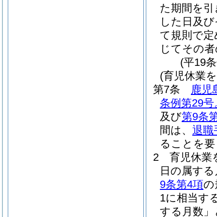
た期間を引
した日及び
て規則で定
じてその者
(平19
(育児休業
第7条
鹿児
条例第29
及び
第9条
間は、
退職
ることを要
2
育児休業
日の属する
9条第4項
の
1に相当す
する月数」