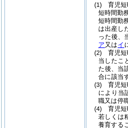
(1)
育児短
短時間勤
短時間勤
は出産し
った後、
ア
又は
イ
(2)
育児短
当したこ
た後、当
合に該当
(3)
育児短
により当
職又は停
(4)
育児短
若しくは
養育する