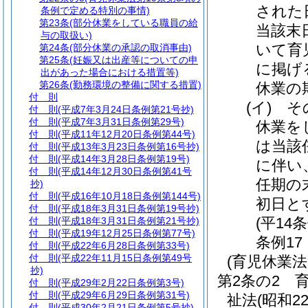
された
条例で定める特別の事情)
第23条
(部分休業をしている職員の給
当該末
与の取扱い)
いて育
第24条
(部分休業の承認の取消事由)
第25条
(妊娠又は出産等についての申
に掲げ
出があった場合における措置等)
第26条
(勤務環境の整備に関する措置)
休業の
付 則
(イ)
そ
付 則
(平成7年3月24日条例第21号抄)
付 則
(平成7年3月31日条例第29号)
休業を
付 則
(平成11年12月20日条例第44号)
は当該
付 則
(平成13年3月23日条例第16号抄)
付 則
(平成14年3月28日条例第19号)
に伴い
付 則
(平成14年12月30日条例第41号
任期の
抄)
付 則
(平成16年10月18日条例第144号)
初日と
付 則
(平成18年3月31日条例第19号抄)
(平14
付 則
(平成18年3月31日条例第21号抄)
付 則
(平成19年12月25日条例第77号)
条例17
付 則
(平成22年6月28日条例第33号)
付 則
(平成22年11月15日条例第49号
(育児休業
抄)
第2条の2
付 則
(平成29年2月22日条例第3号)
付 則
(平成29年6月29日条例第31号)
祉法
(昭和2
付 則
(平成30年2月21日条例第5号抄)