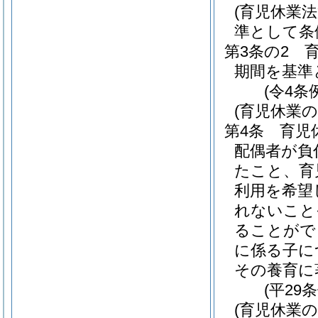
(育児休業
準として条
第3条の2
期間を基準
(令4条
(育児休業
第4条
育児
配偶者が負
たこと、育
利用を希望
れないこと
ることがで
に係る子に
その養育に
(平29
(育児休業