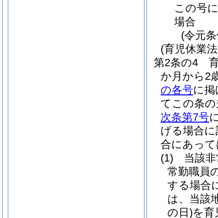
この号
場合
(令元条
(育児休業
第2条の4
か月から2
の各号
に掲
てこの条の
次条第7号
げる場合に
合にあって
(1)
当該非
常勤職員
する場合
は、当該
の日)
を育