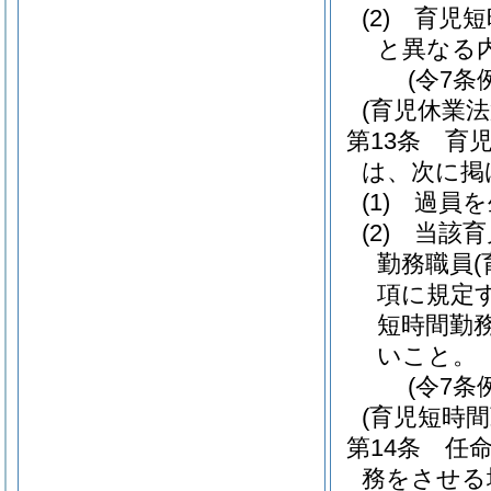
(2)
育児短
と異なる
(令7条
(育児休業
第13条
育
は、次に掲
(1)
過員を
(2)
当該育
勤務職員
項に規定
短時間勤
いこと。
(令7条
(育児短時
第14条
任
務をさせる