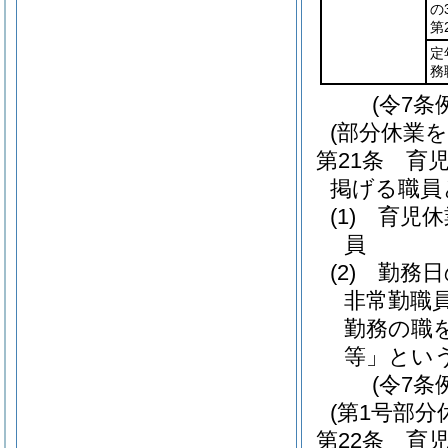
の
第
定
務
(令7条
(部分休業
第21条
育
掲げる職員
(1)
育児休
員
(2)
勤務日
非常勤職
勤務の職
等」という
(令7条
(第1号部分
第22条
育児