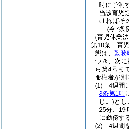
時に予測
当該育児
ければそ
(令7条
(育児休業
第10条
育児
態は、
勤務
つき、次に
ら第4号ま
命権者が別
(1)
4週間
3条第1項
じ。)
とし
25分、1
に勤務す
(2)
4週間