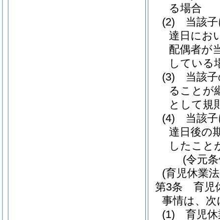
る場合
(2)
当該子
達日にお
配偶者が
している
(3)
当該子
ることが
として規
(4)
当該子
達日後の
したこと
(令元条
(育児休業
第3条
育児
事情は、次
(1)
育児休