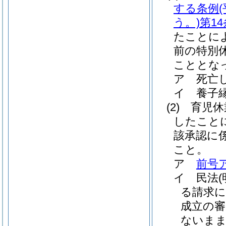
する条例
う。)
第14
たことに
前の特別
こととな
ア
死亡
イ
養子
(2)
育児休
したこと
該承認に
こと。
ア
前号
イ
民法
る請求に
成立の審
ないまま