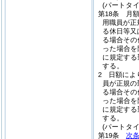
(パートタ
第18条
月
用職員が正
る休日等又
る場合その
った場合を
に規定する
する。
2
日額によ
員が正規の
る場合その
った場合を
に規定する
する。
(パートタ
第19条
次