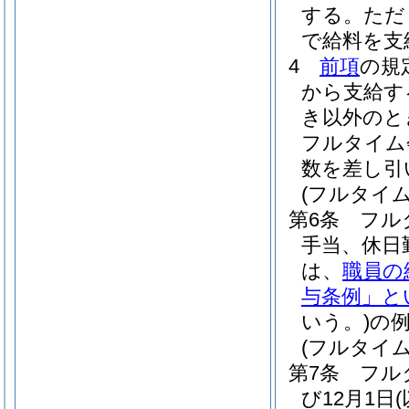
する。
ただ
で給料を支
4
前項
の規
から支給す
き以外のと
フルタイム
数を差し引
(フルタイ
第6条
フル
手当、休日
は、
職員の
与条例」と
いう。)
の
(フルタイ
第7条
フル
び12月1日