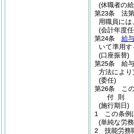
(休職者の給
第23条
法
用職員には
(会計年度
第24条
給与
いて準用す
(口座振替)
第25条
給
方法により
(委任)
第26条
こ
付
則
(施行期日)
1
この条例
(単純な労
2
技能労務