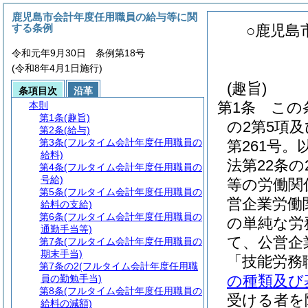
鹿児島市会計年度任用職員の給与等に関
する条例
○鹿児島
令和元年9月30日 条例第18号
(令和8年4月1日施行)
(趣旨)
条項目次
沿革
第1条
この
本則
第1条
(趣旨)
の2第5項及
第2条
(給与)
第3条
(フルタイム会計年度任用職員の
第261号。
給料)
法第22条
第4条
(フルタイム会計年度任用職員の
号給)
等の労働関
第5条
(フルタイム会計年度任用職員の
営企業労働
給料の支給)
第6条
(フルタイム会計年度任用職員の
の単純な労
通勤手当等)
て、公営企
第7条
(フルタイム会計年度任用職員の
期末手当)
「技能労務
第7条の2
(フルタイム会計年度任用職
の種類及び
員の勤勉手当)
第8条
(フルタイム会計年度任用職員の
受ける者を
給料の減額)