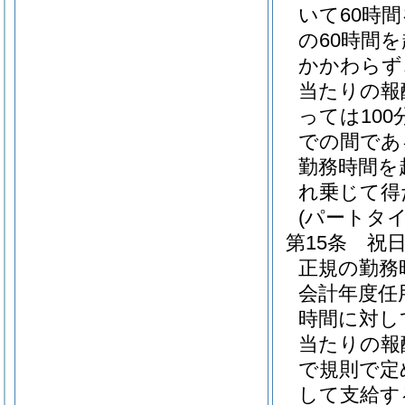
いて60時
の60時間
かかわらず
当たりの報
っては100
での間である
勤務時間を
れ乗じて得
(パートタ
第15条
祝
正規の勤務
会計年度任
時間に対し
当たりの報酬
で規則で定
して支給す