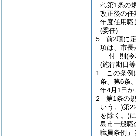
れ第1条の
改正後の任
年度任用職
(委任)
5
前2項に
項は、市長
付
則
(
(施行期日等
1
この条例
条、第6条
年4月1日
2
第1条の
いう。)
第2
を除く。)
島市一般職
職員条例」