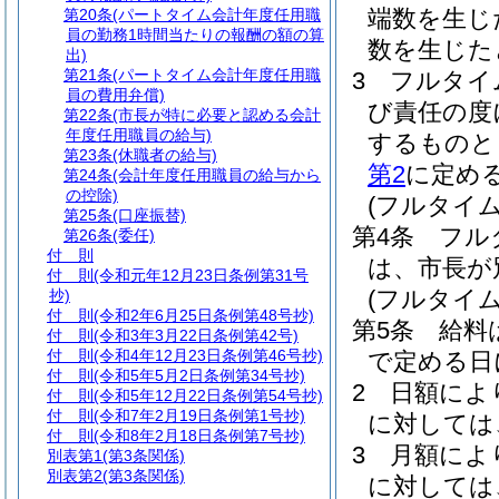
端数を生じ
第20条
(パートタイム会計年度任用職
員の勤務1時間当たりの報酬の額の算
数を生じた
出)
第21条
(パートタイム会計年度任用職
3
フルタイ
員の費用弁償)
び責任の度
第22条
(市長が特に必要と認める会計
年度任用職員の給与)
するものと
第23条
(休職者の給与)
第2
に定め
第24条
(会計年度任用職員の給与から
の控除)
(フルタイ
第25条
(口座振替)
第4条
フル
第26条
(委任)
付 則
は、市長が
付 則
(令和元年12月23日条例第31号
(フルタイ
抄)
付 則
(令和2年6月25日条例第48号抄)
第5条
給料
付 則
(令和3年3月22日条例第42号)
付 則
(令和4年12月23日条例第46号抄)
で定める日
付 則
(令和5年5月2日条例第34号抄)
2
日額によ
付 則
(令和5年12月22日条例第54号抄)
付 則
(令和7年2月19日条例第1号抄)
に対しては
付 則
(令和8年2月18日条例第7号抄)
3
月額によ
別表第1
(第3条関係)
別表第2
(第3条関係)
に対しては