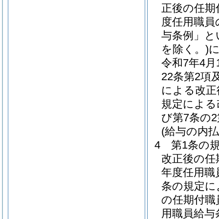
正後の任期
度任用職員
与条例」と
を除く。)
令和7年4
22条第2項
による改正
規定による
び第7条の
(給与の内払
4
第1条の
改正後の任
年度任用職
条の規定に
の任期付職
用職員給与