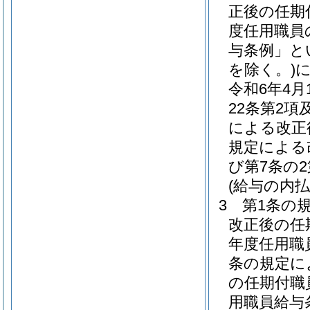
正後の任期
度任用職員
与条例」と
を除く。)
令和6年4
22条第2項
による改正
規定による
び第7条の
(給与の内払
3
第1条の
改正後の任
年度任用職
条の規定に
の任期付職
用職員給与