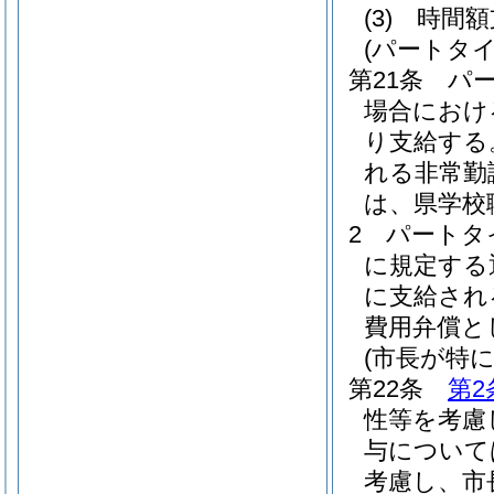
(3)
時間
(パートタ
第21条
パ
場合におけ
り支給する
れる非常勤
は、県学校
2
パートタ
に規定する
に支給され
費用弁償と
(市長が特
第22条
第2
性等を考慮
与について
考慮し、市