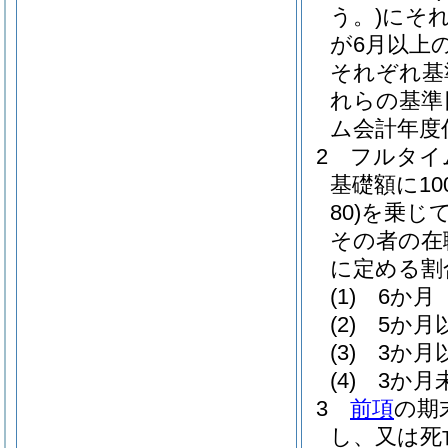
う。)
にそ
が6月以上
それぞれ基
れらの基準
ム会計年度
2
フルタイ
基礎額に100
80)
を乗じ
その者の在
に定める割
(1)
6か月 
(2)
5か月
(3)
3か月
(4)
3か月
3
前項
の期
し、又は死