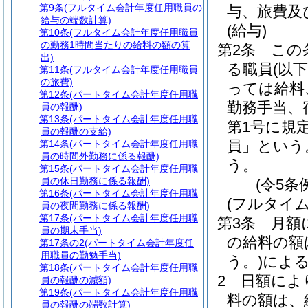
第9条
(フルタイム会計年度任用職員の
与、旅費及
給与の端数計算)
(給与)
第10条
(フルタイム会計年度任用職員
の勤務1時間当たりの給料の額の算
第2条
この
出)
る職員
(以
第11条
(フルタイム会計年度任用職員
の旅費)
っては給料
第12条
(パートタイム会計年度任用職
勤務手当、
員の報酬)
第13条
(パートタイム会計年度任用職
第1号に規
員の報酬の支給)
員」という
第14条
(パートタイム会計年度任用職
員の時間外勤務に係る報酬)
う。
第15条
(パートタイム会計年度任用職
員の休日勤務に係る報酬)
(令5条
第16条
(パートタイム会計年度任用職
(フルタイ
員の夜間勤務に係る報酬)
第17条
(パートタイム会計年度任用職
第3条
月額
員の期末手当)
の給料の額
第17条の2
(パートタイム会計年度任
用職員の勤勉手当)
う。)
によ
第18条
(パートタイム会計年度任用職
2
日額によ
員の報酬の減額)
第19条
(パートタイム会計年度任用職
料の額は、
員の報酬の端数計算)