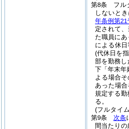
第8条
フル
しないとき
年条例第21
定されて、
た職員にあ
による休日
(代休日を
部を勤務し
下「年末年
よる場合そ
あった場合
規定する勤
る。
(フルタイ
第9条
次条
間当たりの