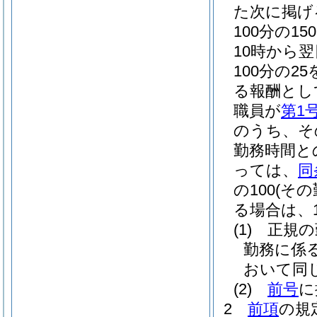
た次に掲げ
100分の
10時から
100分の2
る報酬とし
職員が
第1
のうち、そ
勤務時間と
っては、
同
の100
(そ
る場合は、10
(1)
正規の
勤務に係
おいて同じ
(2)
前号
に
2
前項
の規