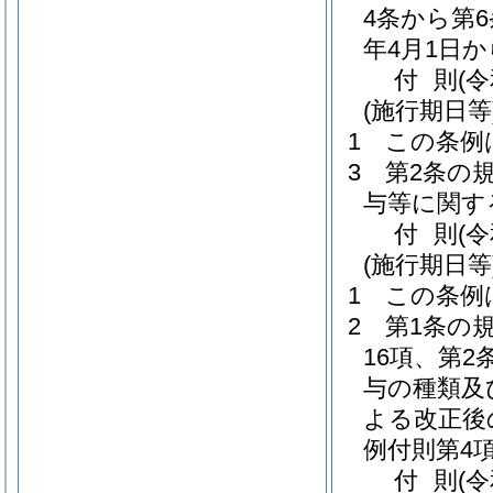
4条から第
年4月1日
付
則
(
(施行期日等
1
この条例
3
第2条の
与等に関す
付
則
(
(施行期日等
1
この条例
2
第1条の
16項、第
与の種類及
よる改正後
例付則第4
付
則
(