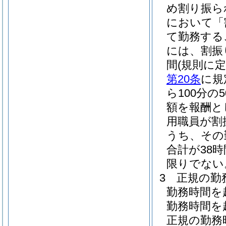
め割り振ら
において「
て勤務する
には、割振
間
(規則に
第20条
に規
ら100分
額を報酬と
用職員が割
うち、その
合計が38
限りでない
3
正規の勤
勤務時間を
勤務時間を
正規の勤務