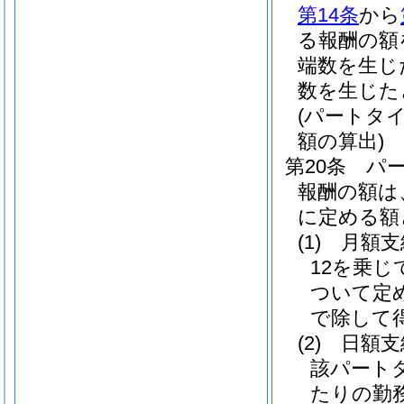
第14条
から
る報酬の額
端数を生じ
数を生じた
(パートタ
額の算出)
第20条
パ
報酬の額は
に定める額
(1)
月額
12を乗
ついて定
で除して
(2)
日額
該パート
たりの勤