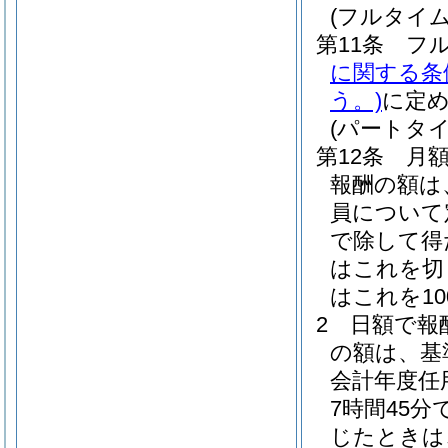
(フルタイ
第11条
フ
に関する条
う。)
に定
(パートタ
第12条
月
報酬の額は
員について
で除して得
はこれを切
はこれを1
2
日額で報
の額は、基
会計年度任
7時間45
じたときは