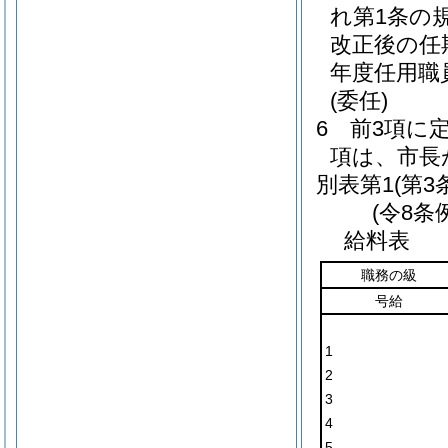
れ第1条の
改正後の任
年度任用職
(委任)
6
前3項に
項は、市長
別表第1
(第3
(令8条
給料表
職務の級
号給
1
2
3
4
5