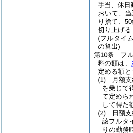
手当、休日
おいて、当
り捨て、5
切り上げる
(フルタイ
の算出)
第10条
フ
料の額は、
定める額と
(1)
月額
を乗じて
て定めら
して得た
(2)
日額
該フルタ
りの勤務