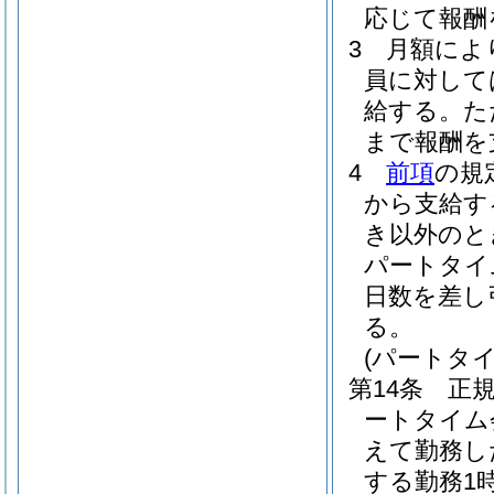
応じて報酬
3
月額によ
員に対して
給する。
た
まで報酬を
4
前項
の規
から支給す
き以外のと
パートタイ
日数を差し
る。
(パートタ
第14条
正
ートタイム
えて勤務し
する勤務1