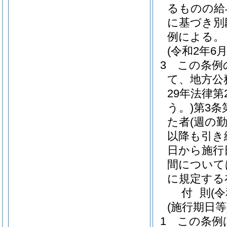
るものの給
に基づき別
例による。
(令和2年
3
この条例
て、地方公
29年法律第2
う。)
第3条
た者
(週の
以降も引き
日から施行
間について
に規定する
付
則
(
(施行期日等
1
この条例