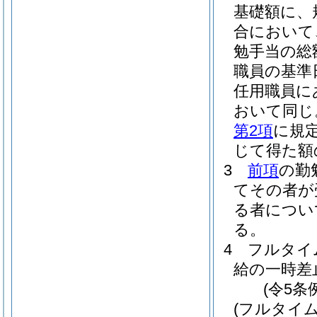
基礎額に、
合において
勉手当の総
職員の基準
任用職員に
おいて同じ
第2項
に規定
じて得た額
3
前項
の勤
てその者が
る者につい
る。
4
フルタイ
給の一時差
(令5条
(フルタイ