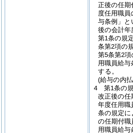
正後の任期
度任用職員
与条例」と
後の会計年
第1条の規
条第2項の
第5条第2
用職員給与
する。
(給与の内払
4
第1条の
改正後の任
年度任用職
条の規定に
の任期付職
用職員給与