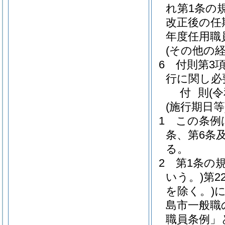
れ第1条の
改正後の任
年度任用職
(その他の
6
付則第3
行に関し必
付
則
(
(施行期日等
1
この条例
条、第6条
る。
2
第1条の
いう。)
第2
を除く。)
島市一般職
職員条例」