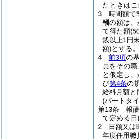
たときはこ
3
時間額で
酬の額は、
て得た額
(
銭以上1円
額)
とする
4
前3項
の
員をその職
と仮定し、
び
第4条
の
給料月額と
(パートタ
第13条
報
で定める日
2
日額又は
年度任用職