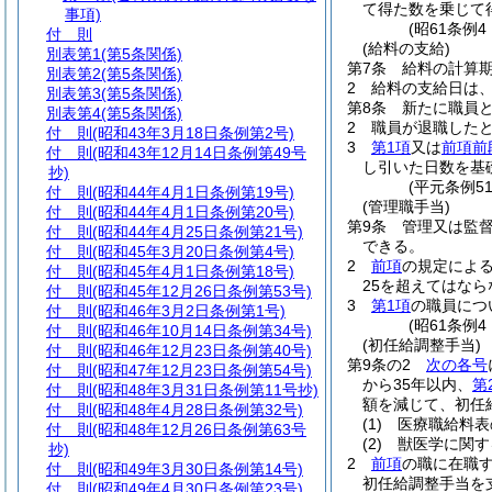
て得た数を乗じて
事項)
(昭61条例
付 則
(給料の支給)
別表第1
(第5条関係)
第7条
給料の計算
別表第2
(第5条関係)
2
給料の支給日は
別表第3
(第5条関係)
第8条
新たに職員
別表第4
(第5条関係)
2
職員が退職した
付 則
(昭和43年3月18日条例第2号)
3
第1項
又は
前項前
付 則
(昭和43年12月14日条例第49号
し引いた日数を基
抄)
(平元条例5
付 則
(昭和44年4月1日条例第19号)
(管理職手当)
付 則
(昭和44年4月1日条例第20号)
第9条
管理又は監
付 則
(昭和44年4月25日条例第21号)
できる。
付 則
(昭和45年3月20日条例第4号)
2
前項
の規定によ
付 則
(昭和45年4月1日条例第18号)
25を超えてはなら
付 則
(昭和45年12月26日条例第53号)
3
第1項
の職員につ
付 則
(昭和46年3月2日条例第1号)
(昭61条例
付 則
(昭和46年10月14日条例第34号)
(初任給調整手当)
付 則
(昭和46年12月23日条例第40号)
第9条の2
次の各号
付 則
(昭和47年12月23日条例第54号)
から35年以内、
第
付 則
(昭和48年3月31日条例第11号抄)
額を減じて、初任
付 則
(昭和48年4月28日条例第32号)
(1)
医療職給料表
付 則
(昭和48年12月26日条例第63号
(2)
獣医学に関す
抄)
2
前項
の職に在職
付 則
(昭和49年3月30日条例第14号)
初任給調整手当を
付 則
(昭和49年4月30日条例第23号)