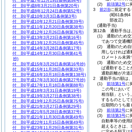
付 則
(平成7年12月19日条例第54号)
(2)
前項第2号
に
付 則
(平成8年3月21日条例第20号)
3
前2項
に規定する
付 則
(平成8年12月24日条例第52号)
(昭61条例
付 則
(平成10年3月3日条例第3号)
部改正)
付 則
(平成10年12月21日条例第39号)
(通勤手当)
付 則
(平成11年12月20日条例第38号)
第12条
通勤手当は
付 則
(平成12年12月26日条例第76号)
(1)
通勤のため交
付 則
(平成13年3月23日条例第16号)
であつて交通機
付 則
(平成13年12月25日条例第45号)
(2)
通勤のため自
付 則
(平成14年3月28日条例第17号)
用しなければ通
付 則
(平成14年12月30日条例第41号
ロメートル未満
抄)
(3)
通勤のため交
付 則
(平成15年3月29日条例第16号抄)
ば通勤すること
付 則
(平成15年11月28日条例第33号)
通勤距離が片道
付 則
(平成16年10月18日条例第138号)
2
通勤手当の額は
付 則
(平成17年3月30日条例第27号抄)
(1)
前項第1号
に
付 則
(平成17年11月18日条例第88号)
この号において
付 則
(平成18年3月31日条例第19号)
相当額」という。
付 則
(平成19年3月27日条例第38号)
するものとして
付 則
(平成19年12月25日条例第75号)
位期間のうち最も
付 則
(平成21年3月27日条例第29号)
(2)
前項第2号
に
付 則
(平成21年5月28日条例第37号)
(3)
前項第3号
に
付 則
(平成21年11月30日条例第49号)
自動車等の使用
付 則
(平成22年11月15日条例第49号)
超えるときは、
付 則
(平成23年11月29日条例第31号)
に定める額又は