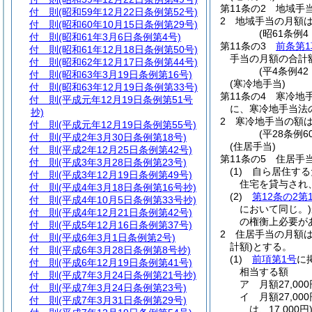
第11条の2
地域手
付 則
(昭和59年12月22日条例第52号)
2
地域手当の月額は
付 則
(昭和60年10月15日条例第29号)
(昭61条例
付 則
(昭和61年3月6日条例第4号)
第11条の3
前条第1
付 則
(昭和61年12月18日条例第50号)
手当の月額の合計
付 則
(昭和62年12月17日条例第44号)
(平4条例4
付 則
(昭和63年3月19日条例第16号)
(寒冷地手当)
付 則
(昭和63年12月19日条例第33号)
第11条の4
寒冷地
付 則
(平成元年12月19日条例第51号
に、寒冷地手当法
抄)
2
寒冷地手当の額
付 則
(平成元年12月19日条例第55号)
(平28条例6
付 則
(平成2年3月30日条例第18号)
(住居手当)
付 則
(平成2年12月25日条例第42号)
第11条の5
住居手
付 則
(平成3年3月28日条例第23号)
(1)
自ら居住する
付 則
(平成3年12月19日条例第49号)
住宅を貸与され
付 則
(平成4年3月18日条例第16号抄)
(2)
第12条の2第
付 則
(平成4年10月5日条例第33号抄)
において同じ。)
付 則
(平成4年12月21日条例第42号)
の権衡上必要が
付 則
(平成5年12月16日条例第37号)
2
住居手当の月額
付 則
(平成6年3月1日条例第2号)
計額)
とする。
付 則
(平成6年3月28日条例第8号抄)
(1)
前項第1号
に
付 則
(平成6年12月19日条例第41号)
相当する額
付 則
(平成7年3月24日条例第21号抄)
ア
月額27,0
付 則
(平成7年3月24日条例第23号)
イ
月額27,0
付 則
(平成7年3月31日条例第29号)
は、17,000円