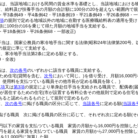
当は、当該地域における民間の賃金水準を基礎とし、当該地域における
、給料及び扶養手当の月額の合計額に100分の20を超えない範囲内で
4・平3条例49・平4条例42・平18条例19・平21条例49・平26条例68・
項
の規則で定める地域以外の地域に在勤する医療職給料表の適用を受け
額に100分の16を乗じて得た月額の地域手当を支給する。
2・平18条例19・平26条例68・一部改正)
手当は、国家公務員の寒冷地手当に関する法律
(昭和24年法律第200号
の規定に準じて支給する。
は、寒冷地手当法第2条に定める額とする。
0・全改)
当は、
次の各号
のいずれかに該当する職員に支給する。
ため住宅
(貸間を含む。
次号
において同じ。)
を借り受け、月額16,000
、使用料を支払つている職員その他市長が定める職員を除く。)
1項
又は
第3項
の規定により単身赴任手当を支給される職員で、配偶者
(
が居住するための住宅
(市が設置する有料公舎その他規則で定める住宅を
あると認められるものとして規則で定めるもの
は、
次の各号
に掲げる職員の区分に応じて、
当該各号
に定める額
(
当該各
掲げる職員 次に掲げる職員の区分に応じて、それぞれ次に定める額
(
00円以下の家賃を支払つている職員 家賃の月額から16,000円を控除した
00円を超える家賃を支払つている職員 家賃の月額から27,000円を控除し
)
を11,000円に加算した額