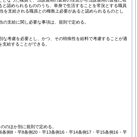
ととなつた職員で、当該適用の直前の住居から当該適用の直後に在
ると認められるもののうち、単身で生活することを常況とする職員
当を支給される職員との権衡上必要があると認められるものとし
当の支給に関し必要な事項は、規則で定める。
別な考慮を必要とし、かつ、その特殊性を給料で考慮することが適
を支給することができる。
もののほか別に規則で定める。
平6条例8・平8条例20・平13条例16・平14条例17・平15条例16・平