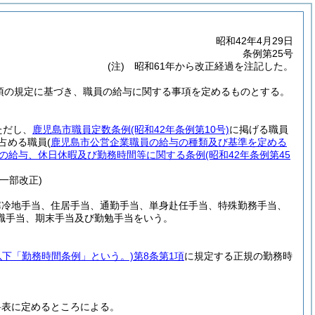
昭和42年4月29日
条例第25号
(注) 昭和61年から改正経過を注記した。
5項の規定に基づき、職員の給与に関する事項を定めるものとする。
ただし、
鹿児島市職員定数条例
(昭和42年条例第10号)
に掲げる職員
を占める職員
(
鹿児島市公営企業職員の給与の種類及び基準を定める
の給与、休日休暇及び勤務時間等に関する条例
(昭和42年条例第45
・一部改正)
寒冷地手当、住居手当、通勤手当、単身赴任手当、特殊勤務手当、
職手当、期末手当及び勤勉手当をいう。
以下「勤務時間条例」という。)
第8条第1項
に規定する正規の勤務時
料表に定めるところによる。