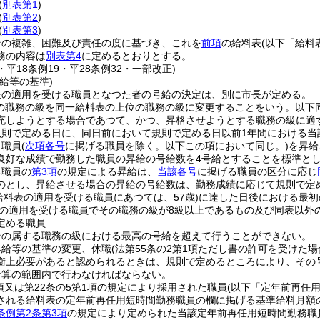
(
別表第1
)
(
別表第2
)
(
別表第3
)
その複雑、困難及び責任の度に基づき、これを
前項
の給料表
(以下「給料
務の内容は
別表第4
に定めるとおりとする。
4・平18条例19・平28条例32・一部改正)
給等の基準)
表の適用を受ける職員となつた者の号給の決定は、別に市長が定める。
員の職務の級を同一給料表の上位の職務の級に変更することをいう。以下同
充しようとする場合であつて、かつ、昇格させようとする職務の級に適
規則で定める日に、同日前において規則で定める日以前1年間における当
り職員
(
次項各号
に掲げる職員を除く。以下この項において同じ。)
を昇給
良好な成績で勤務した職員の昇給の号給数を4号給とすることを標準と
る職員の
第3項
の規定による昇給は、
当該各号
に掲げる職員の区分に応じ
のとし、昇給させる場合の昇給の号給数は、勤務成績に応じて規則で定
給料表の適用を受ける職員にあつては、57歳)
に達した日後における最初
の適用を受ける職員でその職務の級が8級以上であるもの及び同表以外
定める職員
その属する職務の級における最高の号給を超えて行うことができない。
昇給等の基準の変更、休職
(法第55条の2第1項ただし書の許可を受けた場
衡上必要があると認められるときは、規則で定めるところにより、その
予算の範囲内で行わなければならない。
1項又は第22条の5第1項の規定により採用された職員
(以下「定年前再任
される給料表の定年前再任用短時間勤務職員の欄に掲げる基準給料月額
条例第2条第3項
の規定により定められた当該定年前再任用短時間勤務職