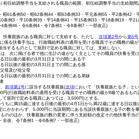
り初任給調整手当を支給される職員の範囲、初任給調整手当の支給期間
4・昭61条例50・昭62条例44・昭63条例33・平元条例55・平2条例42・
10条例3・平10条例39・平14条例41・平15条例33・平18条例19・平2
令4条例46・令6条例4・令7条例1・令8条例7・一部改正)
、扶養親族のある職員に対して支給する。
ただし、
次項第2号
から
第5号
に係る扶養手当は、行政職給料表の適用を受ける職員でその職務の級が
相当するものとして規則で定める職員に対しては、支給しない。
とは、次に掲げる者で他に生計の途がなく主としてその職員の扶養を受
する日以後の最初の3月31日までの間にある子
する日以後の最初の3月31日までの間にある孫
の父母及び祖父母
する日以後の最初の3月31日までの間にある弟妹
者
は、
前項第1号
に該当する扶養親族
(
次項
において「扶養親族たる子」とい
00円
(行政職給料表の適用を受ける職員でその職務の級が8級であるも
て規則で定める職員にあつては、3,500円)
とする。
うちに満15歳に達する日後の最初の4月1日から満22歳に達する日以後
定にかかわらず、5,000円に当該期間にある当該扶養親族たる子の数を
るもののほか、扶養親族の数の変更に伴う支給額の改定その他扶養手当
5・全改、令7条例1・令8条例7・一部改正)