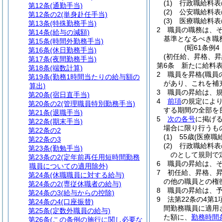
(1)
行政職給料表
第12条
(通勤手当)
(2)
公安職給料表
第12条の2
(単身赴任手当)
(3)
医療職給料表
第13条
(特殊勤務手当)
2
職員の職務は、
第14条
(給与の減額)
基準となるべき職
第15条
(時間外勤務手当)
(昭61条例
第16条
(休日勤務手当)
(初任給、昇格、昇
第17条
(夜間勤務手当)
第6条
新たに給料
第18条
(端数計算)
2
職員を昇格
(職
第19条
(勤務1時間当たりの給与額の
があり、これを補
算出)
3
職員の昇給は、
第20条
(宿日直手当)
4
前項
の規定によ
第20条の2
(管理職員特別勤務手当)
する期間の全部を
第21条
(退職手当)
5
次の各号
に掲げ
第22条
(期末手当)
場合に限り行うも
第22条の2
(1)
55歳
(医療職
第22条の3
(2)
行政職給料表
第23条
(勤勉手当)
のとして規則で
第23条の2
(定年前再任用短時間勤務
6
職員の昇給は、
職員についての適用除外)
7
初任給、昇格、
第24条
(休職職員に対する給与)
の他の職員との権
第24条の2
(専従休職者の給与)
8
職員の昇給は、
第24条の3
(給与からの控除)
9
法第22条の4第
第24条の4
(口座振替)
間勤務職員に適用
第25条
(定数外職員の給与)
た額に、
勤務時間
第26条
(この条例の施行に関し必要な