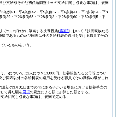
及び支給額その他初任給調整手当の支給に関し必要な事項は、規則
平3条例49・平4条例42・平5条例37・平6条例41・平7条例54・平8
1条例29・平26条例68・平28条例2・平28条例60・平30条例5・平
までのいずれかに該当する扶養親族
(
第3項
において「扶養親族たる
9級であるもの及び同表以外の各給料表の適用を受ける職員でその
けているものをいう。
う。)
については1人につき13,000円、扶養親族たる父母等につい
の及び同表以外の各給料表の適用を受ける職員でその職務の級がこれ
の最初の3月31日までの間にある子がいる場合における扶養手当の
乗じて得た額を
同項
の規定による額に加算した額とする。
の支給に関し必要な事項は、規則で定める。