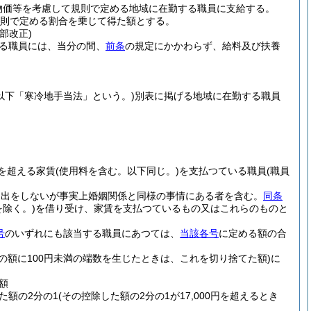
物価等を考慮して規則で定める地域に在勤する職員に支給する。
規則で定める割合を乗じて得た額とする。
一部改正)
る職員には、当分の間、
前条
の規定にかかわらず、給料及び扶養
。以下「寒冷地手当法」という。)
別表に掲げる地域に在勤する職員
円を超える家賃
(使用料を含む。以下同じ。)
を支払つている職員
(職員
届出をしないが事実上婚姻関係と同様の事情にある者を含む。
同条
除く。)
を借り受け、家賃を支払つているもの又はこれらのものと
号
のいずれにも該当する職員にあつては、
当該各号
に定める額の合
その額に100円未満の端数を生じたときは、これを切り捨てた額)
に
額
た額の2分の1
(その控除した額の2分の1が17,000円を超えるとき