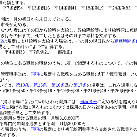
得た額とする。
4・平7条例54・平13条例16・平14条例41・平18条例19・平24条例83
期間は、月の初日から末日までとする。
、市長が定める。
となつた者にはその日から給料を支給し、昇給降給等により給料額に異
ときはその日まで、死亡したときはその月まで給料を支給する。
段
の規定により給料を支給する場合は、その月の現日数から
勤務時間条
礎として日割りによつて計算する。
1・平4条例33・平7条例21・一部改正)
督の地位にある職員の職務のうち、規則で指定するものについて、その
る管理職手当は、
同項
に規定する職務を占める職員
(以下「管理職員」と
ない。
いては、
第13条
、
第15条
、
第16条
及び
第17条
の規定は、これを適用し
4・昭61条例50・平18条例19・平19条例38・平21条例49・平26条例68
に掲げる職に新たに採用された職員には、
当該各号
に定める額を超えな
2号
に掲げる職に係るものにあつては採用の日から20年以内の期間、採
給調整手当として支給する。
の適用を受ける職員の職 月額310,800円
る専門的知識を必要とする職 月額30,000円
する職員のうち、
同項
の規定により初任給調整手当を支給される職員と
支給する。