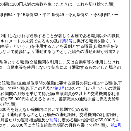
その額に100円未満の端数を生じたときは、これを切り捨てた額)
7条例54・平15条例33・平21条例49・令元条例31・令8条例7・一
を利用しなければ通勤することが著しく困難である職員以外の職員
2キロメートル未満であるもの及び
第3号
に掲げる職員を除く。)
動車等」という。)
を使用することを常例とする職員
(自動車等を使
しないで徒歩により通勤するものとした場合の通勤距離が片道2キ
常例とする職員
(交通機関を利用し、又は自動車等を使用しなけれ
つ、自動車等を使用しないで徒歩により通勤するものとした場合の
当該職員の支給単位期間の通勤に要する運賃の額に相当する額
(以下
除して得た額
(以下この号及び
第3号
において「1か月当たりの運賃
給単位期間の月数を乗じて得た額
(当該職員が2以上の交通機関を利用
が55,000円を超えるときは、当該職員の通勤手当に係る支給単
て得た額)
600円を超えない範囲内において規則で定める額
により通勤するものとした場合の通勤距離、交通機関の利用距離、
か月当たりの運賃相当額及び
前号
に定める額の合計額が55,000円を
、55,000円に当該支給単位期間の月数を乗じて得た額)
、
第1号