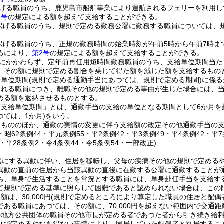
げる職員のうち、鹿児島市船舶事業により運航されるフェリーを利用し
3号
の規定による額を超えて支給することができる。
掲げる職員のうち、規則で定める勤務公署に勤務する職員については、
。
掲げる職員のうち、正規の勤務時間の始業時刻が午前5時から午前7時ま
ろにより、
第2号
の規定による額を超えて支給することができる。
にかかわらず、定年前再任用短時間勤務職員のうち、支給単位期間当た
、その額に規則で定める割合を乗じて得た額を減じた額を支給するもの
給単位期間
(規則で定める通勤手当にあつては、規則で定める期間)
に係る
される職員につき、離職その他の規則で定める事由が生じた場合には、
める額を返納させるものとする。
「支給単位期間」とは、通勤手当の支給の単位となる期間として6か月を
ては、1か月)
をいう。
るもののほか、通勤の実情の変更に伴う支給額の改定その他通勤手当の
4・昭62条例44・平元条例55・平2条例42・平3条例49・平4条例42・平7
8・平28条例2・令4条例44・令5条例54・一部改正)
異にする異動に伴い、住居を移転し、父母の疾病その他の規則で定める
異動の直前の住居から当該異動の直後に在勤する公署に通勤することが
ち、単身で生活することを常況とする職員には、単身赴任手当を支給す
て規則で定める基準に照らして困難であると認められない場合は、この
は、30,000円
(規則で定めるところにより算定した職員の住居と配偶
である職員にあつては、その額に、70,000円を超えない範囲内で交通
の地方公共団体の職員その他市長が定める者であつた者から引き続き給