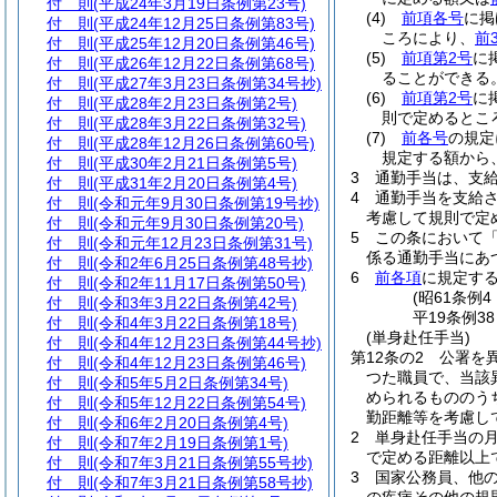
付 則
(平成24年3月19日条例第23号)
(4)
前項各号
に掲
付 則
(平成24年12月25日条例第83号)
ころにより、
前
付 則
(平成25年12月20日条例第46号)
(5)
前項第2号
に
付 則
(平成26年12月22日条例第68号)
ることができる
付 則
(平成27年3月23日条例第34号抄)
(6)
前項第2号
に
付 則
(平成28年2月23日条例第2号)
則で定めるとこ
付 則
(平成28年3月22日条例第32号)
(7)
前各号
の規定
付 則
(平成28年12月26日条例第60号)
規定する額から
付 則
(平成30年2月21日条例第5号)
3
通勤手当は、支
付 則
(平成31年2月20日条例第4号)
4
通勤手当を支給
付 則
(令和元年9月30日条例第19号抄)
考慮して規則で定
付 則
(令和元年9月30日条例第20号)
5
この条において
付 則
(令和元年12月23日条例第31号)
係る通勤手当にあつ
付 則
(令和2年6月25日条例第48号抄)
6
前各項
に規定す
付 則
(令和2年11月17日条例第50号)
(昭61条例
付 則
(令和3年3月22日条例第42号)
平19条例3
付 則
(令和4年3月22日条例第18号)
(単身赴任手当)
付 則
(令和4年12月23日条例第44号抄)
第12条の2
公署を
付 則
(令和4年12月23日条例第46号)
つた職員で、当該
付 則
(令和5年5月2日条例第34号)
められるもののう
付 則
(令和5年12月22日条例第54号)
勤距離等を考慮し
付 則
(令和6年2月20日条例第4号)
2
単身赴任手当の月額
付 則
(令和7年2月19日条例第1号)
で定める距離以上
付 則
(令和7年3月21日条例第55号抄)
3
国家公務員、他
付 則
(令和7年3月21日条例第58号抄)