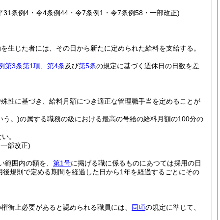
・平31条例4・令4条例44・令7条例1・令7条例58・一部改正)
動を生じた者には、その日から新たに定められた給料を支給する。
例第3条第1項
、
第4条
及び
第5条
の規定に基づく週休日の日数を差
特殊性に基づき、給料月額につき適正な管理職手当を定めることが
いう。)
の属する職務の級における最高の号給の給料月額の100分の
ない。
・一部改正)
い範囲内の額を、
第1号
に掲げる職に係るものにあつては採用の日
用後規則で定める期間を経過した日から1年を経過するごとにその
の権衡上必要があると認められる職員には、
同項
の規定に準じて、