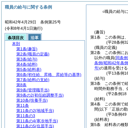
職員の給与に関する条例
○職員の給与
昭和42年4月29日 条例第25号
(令和8年4月1日施行)
(趣旨)
第1条
この条例は
条項目次
沿革
(平28条例
本則
(職員の定義)
第1条
(趣旨)
第2条
この条例に
第2条
(職員の定義)
以外の職員
(
同条例
第3条
(給与)
条例
(昭和42年条例
第4条
(給料)
号)
の適用を受ける
第5条
(給料表)
(平13条例
第6条
(初任給、昇格、昇給等の基準)
(給与)
第7条
(給料の支給)
第3条
この条例で
第8条
時間外勤務手当、
第9条
(管理職手当)
(平2条例1
第9条の2
(初任給調整手当)
(給料)
第10条
(扶養手当)
第4条
この条例で
第11条
間
(以下「正規の勤
第11条の2
(地域手当)
(平3条例4
第11条の3
(給料表)
第11条の4
(寒冷地手当)
第5条
給料表の種
第11条の5
(住居手当)