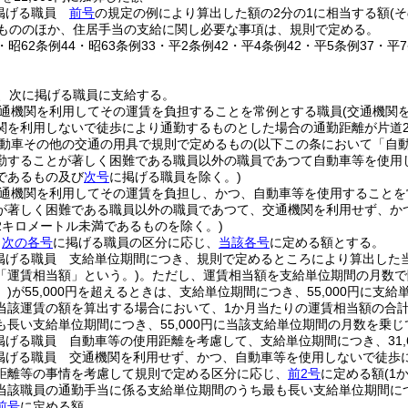
掲げる職員
前号
の規定の例により算出した額の2分の1に相当する額
(
もののほか、住居手当の支給に関し必要な事項は、規則で定める。
4・昭62条例44・昭63条例33・平2条例42・平4条例42・平5条例37・平
、次に掲げる職員に支給する。
通機関を利用してその運賃を負担することを常例とする職員
(交通機関
関を利用しないで徒歩により通勤するものとした場合の通勤距離が片道
動車その他の交通の用具で規則で定めるもの
(以下この条において「自
勤することが著しく困難である職員以外の職員であつて自動車等を使用
であるもの及び
次号
に掲げる職員を除く。)
通機関を利用してその運賃を負担し、かつ、自動車等を使用することを
が著しく困難である職員以外の職員であつて、交通機関を利用せず、か
2キロメートル未満であるものを除く。)
、
次の各号
に掲げる職員の区分に応じ、
当該各号
に定める額とする。
掲げる職員 支給単位期間につき、規則で定めるところにより算出した
「運賃相当額」という。)
。
ただし、運賃相当額を支給単位期間の月数で
)
が55,000円を超えるときは、支給単位期間につき、55,000円に支
当該運賃の額を算出する場合において、1か月当たりの運賃相当額の合計額
長い支給単位期間につき、55,000円に当該支給単位期間の月数を乗じ
掲げる職員 自動車等の使用距離を考慮して、支給単位期間につき、31,
掲げる職員 交通機関を利用せず、かつ、自動車等を使用しないで徒歩
距離等の事情を考慮して規則で定める区分に応じ、
前2号
に定める額
(1
当該職員の通勤手当に係る支給単位期間のうち最も長い支給単位期間につき
前号
に定める額