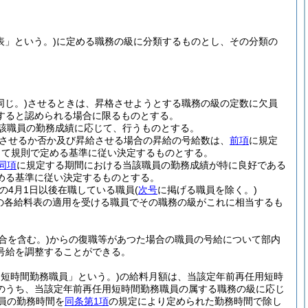
表」という。)
に定める職務の級に分類するものとし、その分類の
じ。)
させるときは、昇格させようとする職務の級の定数に欠員
すると認められる場合に限るものとする。
該職員の勤務成績に応じて、行うものとする。
させるか否か及び昇給させる場合の昇給の号給数は、
前項
に規定
して規則で定める基準に従い決定するものとする。
同項
に規定する期間における当該職員の勤務成績が特に良好である
める基準に従い決定するものとする。
の4月1日以後在職している職員
(
次号
に掲げる職員を除く。)
の各給料表の適用を受ける職員でその職務の級がこれに相当するも
合を含む。)
からの復職等があつた場合の職員の号給について部内
号給を調整することができる。
用短時間勤務職員」という。)
の給料月額は、当該定年前再任用短時
のうち、当該定年前再任用短時間勤務職員の属する職務の級に応じ
員の勤務時間を
同条第1項
の規定により定められた勤務時間で除し