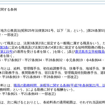
に関する条例
、地方公務員法
(昭和25年法律第261号。以下「法」という。)
第24条第
32・一部改正)
おいて職員とは、法第3条第2項に規定する一般職に属する職員をいう。
第3条
に定める職員及び法第22条の4第1項に規定する短時間勤務の職
第115号)
の適用を受ける者を除く。)
を除く。)
及び
鹿児島市立学校職員
者を除く。
16・平17条例27・平27条例34・平28条例32・令元条例19・令4条例44
給与とは、給料、管理職手当、初任給調整手当、扶養手当、地域手当、
休日勤務手当、夜間勤務手当、宿日直手当、管理職員特別勤務手当、退
8・平18条例19・平21条例49・平28条例60・一部改正)
給料とは、
職員の勤務時間、休暇等に関する条例
(平成7年条例第21号。
務時間」という。)
による勤務に対する報酬をいう。
9・平7条例21・平21条例49・一部改正)
類は、次に掲げるとおりとし、各給料表の適用範囲は、それぞれ当該給