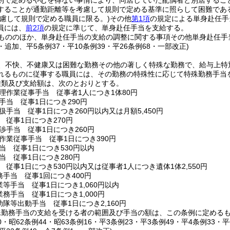
則で定めるやむを得ない事情により、同居していた配偶者と別居するこ
することが通勤距離等を考慮して規則で定める基準に照らして困難であ
考慮して規則で定める職員に限る。)
その他
第1項
の規定による単身赴任手
員には、
前2項
の規定に準じて、単身赴任手当を支給する。
もののほか、単身赴任手当の支給の調整に関する事項その他単身赴任手
8・追加、平5条例37・平10条例39・平26条例68・一部改正)
、不快、不健康又は困難な勤務その他の著しく特殊な勤務で、給与上特
れるものに従事する職員には、その勤務の特殊性に応じて特殊勤務手当
種類及び支給額は、次のとおりとする。
理作業従事手当 従事者1人につき1体80円
手当 従事1日につき290円
手当 従事1日につき260円以内又は月額5,450円
 従事1日につき270円
渉手当 従事1日につき260円
作業従事手当 従事1日につき390円
当 従事1日につき530円以内
当 従事1日につき280円
従事1日につき530円以内又は従事者1人につき遺体1体2,550円
手当 従事1回につき400円
等手当 従事1日につき1,060円以内
務手当 従事1日につき1,000円
隊等出動手当 従事1日につき2,160円
殊勤務手当の支給を受ける者の範囲及び手当の額は、この条例に定める
50・昭62条例44・昭63条例16・平3条例23・平3条例49・平4条例33・