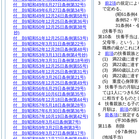
3
前2項
の規定によ
付 則
(昭和49年6月27日条例第32号)
で定める。
付 則
(昭和49年6月27日条例第34号)
(昭61条例
付 則
(昭和49年12月24日条例第58号)
条例52・平
付 則
(昭和50年12月25日条例第36号)
31条例4・
付 則
(昭和50年12月25日条例第38号
(扶養手当)
抄)
第10条
扶養手当は
付 則
(昭和51年12月25日条例第53号)
父母等」という。)
付 則
(昭和52年3月31日条例第22号)
職務の級がこれに
付 則
(昭和52年12月28日条例第48号)
2
前項
の扶養親族
付 則
(昭和53年3月13日条例第4号抄)
(1)
満22歳に達
付 則
(昭和53年3月31日条例第18号抄)
(2)
満22歳に達
付 則
(昭和53年12月25日条例第55号)
(3)
満60歳以上
付 則
(昭和54年12月25日条例第31号)
(4)
満22歳に達
付 則
(昭和55年3月26日条例第21号)
(5)
重度心身障害
付 則
(昭和55年12月25日条例第49号)
3
扶養手当の月額
付 則
(昭和56年6月29日条例第29号)
ては1人につき6,5
付 則
(昭和56年10月6日条例第35号)
に相当するものとし
付 則
(昭和56年12月18日条例第44号)
4
扶養親族たる子の
付 則
(昭和57年5月18日条例第28号)
月額は、
前項
の規
付 則
(昭和57年6月30日条例第36号)
5
前各項
に規定す
付 則
(昭和57年10月19日条例第42号)
(平30条例
付 則
(昭和58年3月4日条例第7号)
第11条
削除
付 則
(昭和59年3月2日条例第3号)
(令7条例1)
付 則
(昭和59年3月27日条例第17号)
(地域手当)
付 則
(昭和59年12月22日条例第49号)