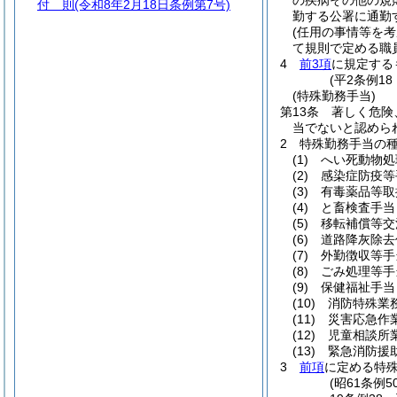
の疾病その他の規
付 則
(令和8年2月18日条例第7号)
勤する公署に通勤
(任用の事情等を
て規則で定める職
4
前3項
に規定する
(平2条例1
(特殊勤務手当)
第13条
著しく危険
当でないと認めら
2
特殊勤務手当の
(1)
へい死動物処
(2)
感染症防疫等
(3)
有毒薬品等取扱
(4)
と畜検査手当
(5)
移転補償等交
(6)
道路降灰除去
(7)
外勤徴収等手
(8)
ごみ処理等手
(9)
保健福祉手当 
(10)
消防特殊業務
(11)
災害応急作業
(12)
児童相談所業
(13)
緊急消防援助
3
前項
に定める特
(昭61条例