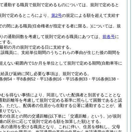
て通勤する職員で規則で定めるものについては、規則で定めると
規則で定めるところにより、
第2号
の規定による額を超えて支給す
での間にある職員
(任命権者が指定する者に限る。)
については、規
りの通勤回数を考慮して規則で定める職員にあつては、
前各号
に
とする。
最初の月の規則で定める日に支給する。
当該職員に、支給単位期間のうちこれらの事由が生じた後の期間を
超えない範囲内で1か月を単位として規則で定める期間
(自動車等に
支給及び返納に関し必要な事項は、規則で定める。
条例54・平8条例52・平13条例16・平15条例33・平16条例138・
やむを得ない事情により、同居していた配偶者と別居することとな
通勤距離等を考慮して規則で定める基準に照らして困難であると認
る。
ただし、配偶者の住居から在勤する公署に通勤することが、通
限りでない。
者の住居との間の交通距離
(以下単に「交通距離」という。)
が規則
距離の区分に応じて規則で定める額を加算した額)
とする。
料表の適用を受ける職員となり、これに伴い、住居を移転し、父母