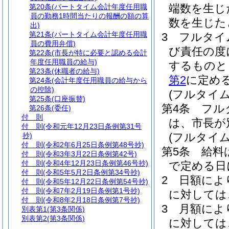
端数を生じ
第20条
(パートタイム会計年度任用職
員の勤務1時間当たりの報酬の額の算
数を生じた
出)
第21条
(パートタイム会計年度任用職
3
フルタイ
員の費用弁償)
び責任の度
第22条
(市長が特に必要と認める会計
年度任用職員の給与)
するものと
第23条
(休職者の給与)
第2
に定め
第24条
(会計年度任用職員の給与から
の控除)
(フルタイ
第25条
(口座振替)
第4条
フル
第26条
(委任)
付 則
は、市長が
付 則
(令和元年12月23日条例第31号
(フルタイ
抄)
付 則
(令和2年6月25日条例第48号抄)
第5条
給料
付 則
(令和3年3月22日条例第42号)
付 則
(令和4年12月23日条例第46号抄)
で定める日
付 則
(令和5年5月2日条例第34号抄)
2
日額によ
付 則
(令和5年12月22日条例第54号抄)
付 則
(令和7年2月19日条例第1号抄)
に対しては
付 則
(令和8年2月18日条例第7号抄)
3
月額によ
別表第1
(第3条関係)
別表第2
(第3条関係)
に対しては