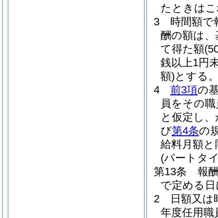
たときはこ
3
時間額で
酬の額は、
て得た額
(
銭以上1円
額)
とする
4
前3項
の
員をその職
と仮定し、
び
第4条
の
給料月額と
(パートタ
第13条
報
で定める日
2
日額又は
年度任用職