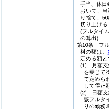
手当、休日
おいて、当
り捨て、5
切り上げる
(フルタイ
の算出)
第10条
フ
料の額は、
定める額と
(1)
月額
を乗じて
て定めら
して得た
(2)
日額
該フルタ
りの勤務