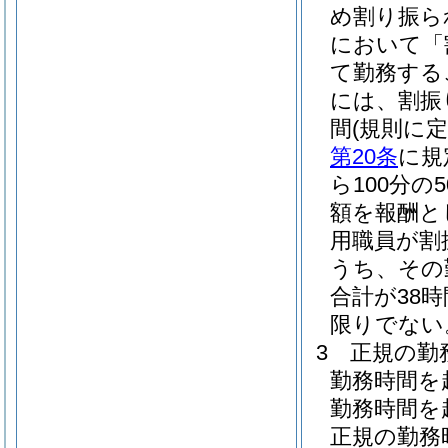
め割り振ら
において「
て勤務する
には、割振
間
(規則に
第20条
に規
ら100分
額を報酬と
用職員が割
うち、その
合計が38
限りでない
3
正規の勤
勤務時間を
勤務時間を
正規の勤務