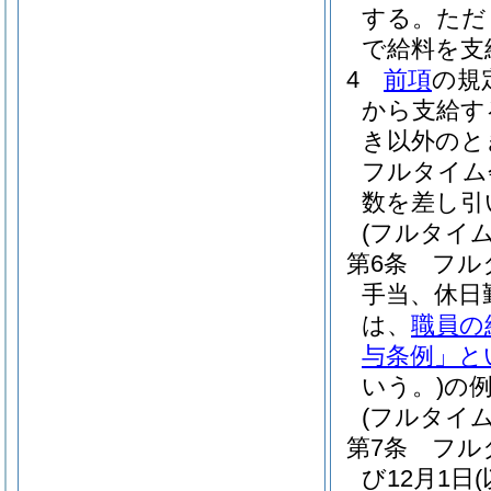
する。
ただ
で給料を支
4
前項
の規
から支給す
き以外のと
フルタイム
数を差し引
(フルタイ
第6条
フル
手当、休日
は、
職員の
与条例」と
いう。)
の
(フルタイ
第7条
フル
び12月1日