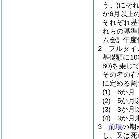
う。)
にそ
が6月以上
それぞれ基
れらの基準
ム会計年度
2
フルタイ
基礎額に100
80)
を乗じ
その者の在
に定める割
(1)
6か月 
(2)
5か月
(3)
3か月
(4)
3か月
3
前項
の期
し、又は死