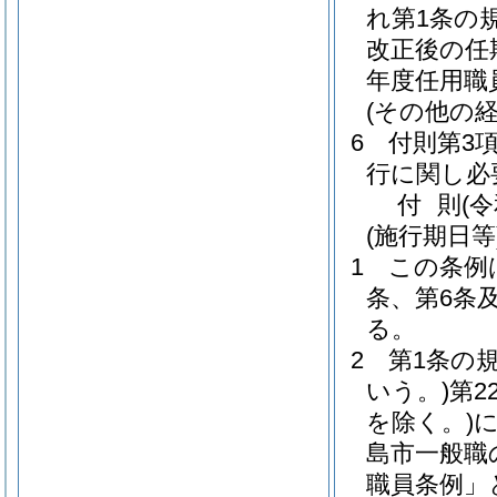
れ第1条の
改正後の任
年度任用職
(その他の
6
付則第3
行に関し必
付
則
(
(施行期日等
1
この条例
条、第6条
る。
2
第1条の
いう。)
第2
を除く。)
島市一般職
職員条例」