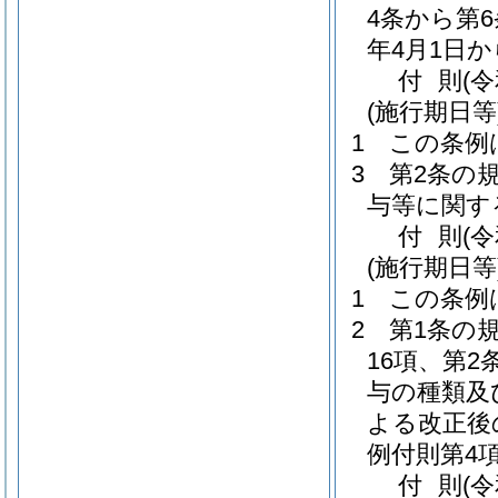
4条から第
年4月1日
付
則
(
(施行期日等
1
この条例
3
第2条の
与等に関す
付
則
(
(施行期日等
1
この条例
2
第1条の
16項、第
与の種類及
よる改正後
例付則第4
付
則
(