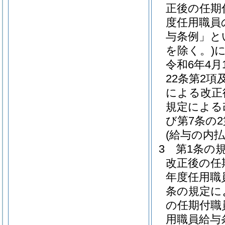
正後の任期
度任用職員
与条例」と
を除く。)
令和6年4
22条第2項
による改正
規定による
び第7条の
(給与の内払
3
第1条の
改正後の任
年度任用職
条の規定に
の任期付職
用職員給与