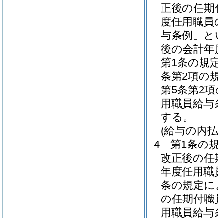
正後の任期
度任用職員
与条例」と
後の会計年
第1条の規
条第2項の
第5条第2
用職員給与
する。
(給与の内払
4
第1条の
改正後の任
年度任用職
条の規定に
の任期付職
用職員給与