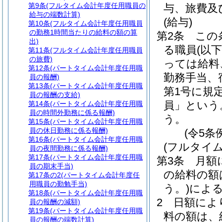
第9条
(フルタイム会計年度任用職員の
与、旅費及
給与の端数計算)
(給与)
第10条
(フルタイム会計年度任用職員
の勤務1時間当たりの給料の額の算
第2条
この
出)
る職員
(以
第11条
(フルタイム会計年度任用職員
の旅費)
っては給料
第12条
(パートタイム会計年度任用職
勤務手当、
員の報酬)
第13条
(パートタイム会計年度任用職
第1号に規
員の報酬の支給)
員」という
第14条
(パートタイム会計年度任用職
員の時間外勤務に係る報酬)
う。
第15条
(パートタイム会計年度任用職
員の休日勤務に係る報酬)
(令5条
第16条
(パートタイム会計年度任用職
(フルタイ
員の夜間勤務に係る報酬)
第17条
(パートタイム会計年度任用職
第3条
月額
員の期末手当)
の給料の額
第17条の2
(パートタイム会計年度任
用職員の勤勉手当)
う。)
によ
第18条
(パートタイム会計年度任用職
2
日額によ
員の報酬の減額)
第19条
(パートタイム会計年度任用職
料の額は、
員の報酬の端数計算)