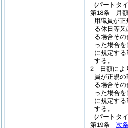
(パートタ
第18条
月
用職員が正
る休日等又
る場合その
った場合を
に規定する
する。
2
日額によ
員が正規の
る場合その
った場合を
に規定する
する。
(パートタ
第19条
次