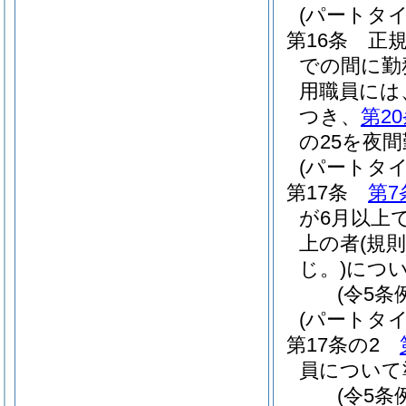
(パートタ
第16条
正
での間に勤
用職員には
つき、
第2
の25を夜
(パートタ
第17条
第7
が6月以上
上の者
(規
じ。)
につ
(令5条
(パートタ
第17条の2
員について
(令5条