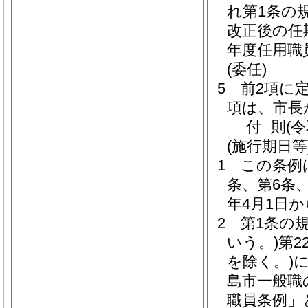
れ第1条の
改正後の任
年度任用職
(委任)
5
前2項に
項は、市長
付
則
(
(施行期日等
1
この条例
条、第6条
年4月1日
2
第1条の
いう。)
第2
を除く。)
島市一般職
職員条例」