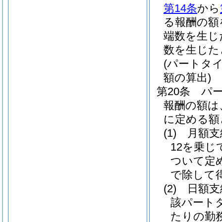
第14条
から
る報酬の額
端数を生じ
数を生じた
(パートタ
額の算出)
第20条
パ
報酬の額は
に定める額
(1)
月額
12を乗
ついて定
で除して
(2)
日額
該パート
たりの勤