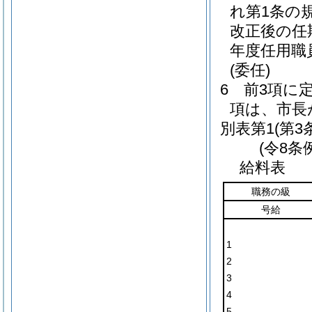
れ第1条の
改正後の任
年度任用職
(委任)
6
前3項に
項は、市長
別表第1
(第3
(令8条
給料表
職務の級
号給
1
2
3
4
5