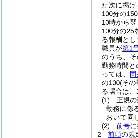
た次に掲げ
100分の
10時から
100分の2
る報酬とし
職員が
第1
のうち、そ
勤務時間と
っては、
同
の100
(そ
る場合は、10
(1)
正規の
勤務に係
おいて同じ
(2)
前号
に
2
前項
の規