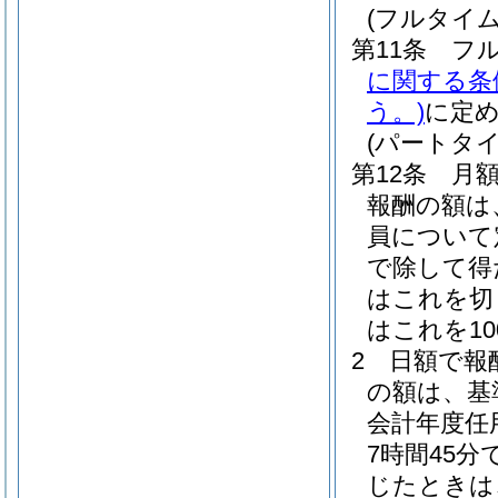
(フルタイ
第11条
フ
に関する条
う。)
に定
(パートタ
第12条
月
報酬の額は
員について
で除して得
はこれを切
はこれを1
2
日額で報
の額は、基
会計年度任
7時間45
じたときは