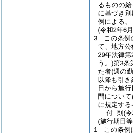
るものの給
に基づき別
例による。
(令和2年
3
この条例
て、地方公
29年法律第2
う。)
第3条
た者
(週の
以降も引き
日から施行
間について
に規定する
付
則
(
(施行期日等
1
この条例