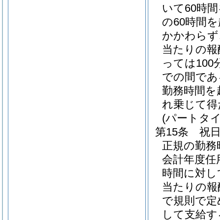
いて60時
の60時間
かかわらず
当たりの報
っては100
での間である
勤務時間を
れ乗じて得
(パートタ
第15条
祝
正規の勤務
会計年度任
時間に対し
当たりの報酬
で規則で定
して支給す