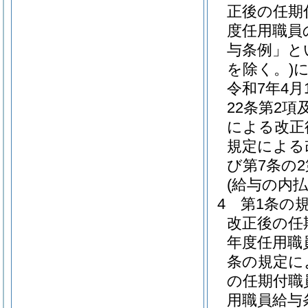
正後の任期
度任用職員
与条例」と
を除く。)
令和7年4
22条第2項
による改正
規定による
び第7条の
(給与の内払
4
第1条の
改正後の任
年度任用職
条の規定に
の任期付職
用職員給与