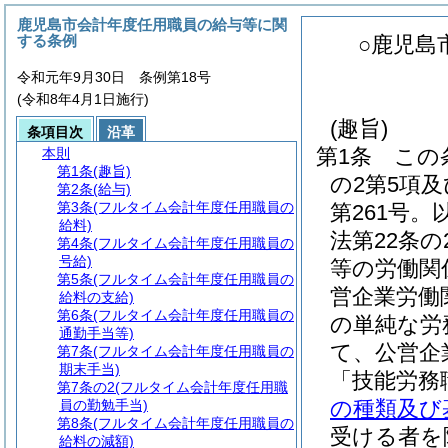
鹿児島市会計年度任用職員の給与等に関
する条例
○鹿児島
令和元年9月30日 条例第18号
(令和8年4月1日施行)
(趣旨)
条項目次
沿革
第1条
この
本則
第1条
(趣旨)
の2第5項及
第2条
(給与)
第3条
(フルタイム会計年度任用職員の
第261号。
給料)
法第22条
第4条
(フルタイム会計年度任用職員の
号給)
等の労働関
第5条
(フルタイム会計年度任用職員の
営企業労働
給料の支給)
第6条
(フルタイム会計年度任用職員の
の単純な労
通勤手当等)
て、公営企
第7条
(フルタイム会計年度任用職員の
期末手当)
「技能労務
第7条の2
(フルタイム会計年度任用職
の種類及び
員の勤勉手当)
第8条
(フルタイム会計年度任用職員の
受ける者を
給料の減額)