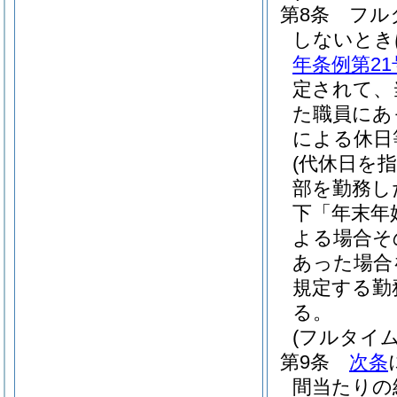
第8条
フル
しないとき
年条例第21
定されて、
た職員にあ
による休日
(代休日を
部を勤務し
下「年末年
よる場合そ
あった場合
規定する勤
る。
(フルタイ
第9条
次条
間当たりの