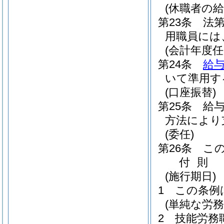
(休職者の給
第23条
法
用職員には
(会計年度
第24条
給与
いて準用す
(口座振替)
第25条
給
方法により
(委任)
第26条
こ
付
則
(施行期日)
1
この条例
(単純な労
2
技能労務