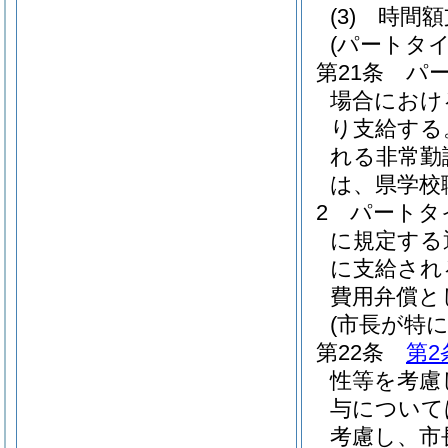
(3)
時間
(パートタ
第21条
パ
場合におけ
り支給する
れる非常勤
は、県学校
2
パートタ
に規定する
に支給され
費用弁償と
(市長が特
第22条
第2
性等を考慮
与について
考慮し、市