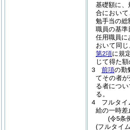
基礎額に、
合において
勉手当の総
職員の基準
任用職員に
おいて同じ
第2項
に規定
じて得た額
3
前項
の勤
てその者が
る者につい
る。
4
フルタイ
給の一時差
(令5条
(フルタイ