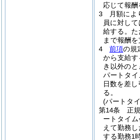
応じて報酬
3
月額によ
員に対して
給する。
た
まで報酬を
4
前項
の規
から支給す
き以外のと
パートタイ
日数を差し
る。
(パートタ
第14条
正
ートタイム
えて勤務し
する勤務1