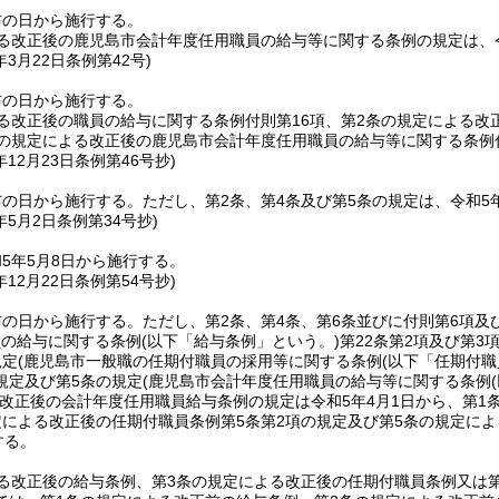
布の日から施行する。
る改正後の鹿児島市会計年度任用職員の給与等に関する条例の規定は、令
年3月22日
条例第42号)
布の日から施行する。
る改正後の職員の給与に関する条例付則第16項、第2条の規定による
条の規定による改正後の鹿児島市会計年度任用職員の給与等に関する条例付
年12月23日
条例第46号抄)
布の日から施行する。
ただし、第2条、第4条及び第5条の規定は、令和5
年5月2日
条例第34号抄)
5年5月8日から施行する。
年12月22日
条例第54号抄)
布の日から施行する。
ただし、第2条、第4条、第6条並びに付則第6項及
員の給与に関する条例
(以下「給与条例」という。)
第22条第2項及び第3
規定
(鹿児島市一般職の任期付職員の採用等に関する条例
(以下「任期付職
規定及び第5条の規定
(鹿児島市会計年度任用職員の給与等に関する条例
改正後の会計年度任用職員給与条例の規定は令和5年4月1日から、第1条
定による改正後の任期付職員条例第5条第2項の規定及び第5条の規定によ
する。
る改正後の給与条例、第3条の規定による改正後の任期付職員条例又は