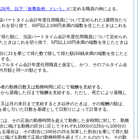
第26号。以下「旅費条例」という。)
に定める職員の例による。
該パートタイム会計年度任用職員について定められた1週間当たり
これを切り捨て、50円以上100円未満の端数を生じたときはこれを
て得た額に、当該パートタイム会計年度任用職員について定められ
じたときはこれを切り捨て、5円以上10円未満の端数を生じたときは
分に21を乗じて得た数で除して得た額
(50銭未満の端数を生じたと
とする。
るフルタイム会計年度任用職員と仮定し、かつ、そのフルタイム会
料月額と同一の額とする。
の者の勤務日数又は勤務時間に応じて報酬を支給する。
日から退職した日まで報酬を支給する。
ただし、死亡により退職し
、又は月の末日まで支給するとき以外のときは、その報酬の額は、
を差し引いた日数を基礎として日割りによって計算する。
には、その正規の勤務時間を超えて勤務した全時間に対して、勤務
に掲げる勤務の区分に応じてそれぞれ100分の125から100分の
る場合は、その割合に100分の25を加算した割合)
を乗じて得た額
号
に掲げる勤務で正規の勤務時間を超えてしたもののうち、その勤