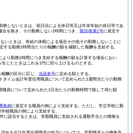
勤務しないときは、祝日法による休日等又は年末年始の休日等であ
場合を除き、その勤務しない1時間につき、
第20条第1号
に規定す
しないときは、有給の休暇による場合その他その勤務しないことに
定する勤務1時間当たりの報酬の額を減額した報酬を支給する。
により勤務1時間につき支給する報酬の額を計算する場合におい
を生じたときはこれを1円に切り上げるものとする。
る報酬の区分に応じ、
当該各号
に定める額とする。
トタイム会計年度任用職員について定められた1週間当たりの勤務
用職員について定められた1日当たりの勤務時間で除して得た額
費条例
に規定する職員の例により支給する。
ただし、市立学校に勤
県学校職員の例により支給する。
件に該当するときは、常勤職員に支給される通勤手当との権衡を
と認める会計年度任用職員の給与については、常勤職員との権衡及