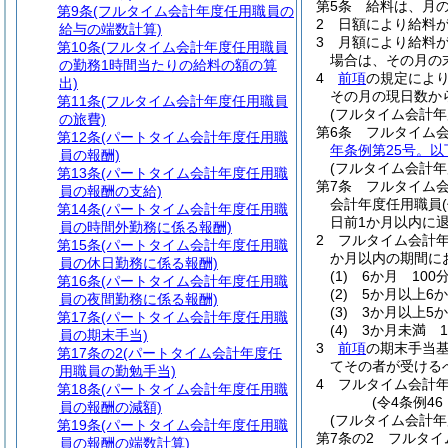
第5条
給料は、月
第9条
(フルタイム会計年度任用職員の
2
日額により給料
給与の端数計算)
3
月額により給料
第10条
(フルタイム会計年度任用職員
場合は、その月の
の勤務1時間当たりの給料の額の算
4
前項
の規定によ
出)
その月の現日数か
第11条
(フルタイム会計年度任用職員
(フルタイム会計
の旅費)
第6条
フルタイム
第12条
(パートタイム会計年度任用職
年条例第25号。以
員の報酬)
(フルタイム会計年
第13条
(パートタイム会計年度任用職
第7条
フルタイム会
員の報酬の支給)
会計年度任用職員
第14条
(パートタイム会計年度任用職
日前1か月以内に
員の時間外勤務に係る報酬)
2
フルタイム会計年
第15条
(パートタイム会計年度任用職
か月以内の期間に
員の休日勤務に係る報酬)
(1)
6か月 100分
第16条
(パートタイム会計年度任用職
(2)
5か月以上6か
員の夜間勤務に係る報酬)
(3)
3か月以上5か
第17条
(パートタイム会計年度任用職
(4)
3か月未満 1
員の期末手当)
3
前項
の期末手当
第17条の2
(パートタイム会計年度任
てその者が受ける
用職員の勤勉手当)
4
フルタイム会計
第18条
(パートタイム会計年度任用職
(令4条例4
員の報酬の減額)
(フルタイム会計年
第19条
(パートタイム会計年度任用職
第7条の2
フルタイ
員の報酬の端数計算)