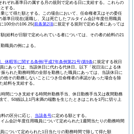
それぞれ基準日の属する月の規則で定める日に支給する。
これらの
様とする。
を乗じて得た額とする。
この場合において、任命権者又はその委任
の基準日現在
(退職し、又は死亡したフルタイム会計年度任用職員
00分の106.25
(
前条第2項
に規定する規則で定める者にあっては
月額
(給料が日額で定められている者については、その者の給料の21
常勤職員の例による。
間、休暇等に関する条例
(平成7年条例第21号)
第9条
に規定する祝日
職員にあっては、当該休日に代わる代休日。以下「祝日法による休
り振られた勤務時間の全部を勤務した職員にあっては、当該休日に
の他その勤務しないことにつき任命権者の承認があった場合を除
た給料を支給する。
1時間につき支給する時間外勤務手当、休日勤務手当又は夜間勤務
捨て、50銭以上1円未満の端数を生じたときはこれを1円に切り上
給料の区分に応じ、
当該各号
に定める額とする。
タイム会計年度任用職員について定められた1週間当たりの勤務時間
員について定められた1日当たりの勤務時間で除して得た額