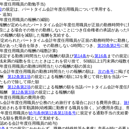
計年度任用職員の勤勉手当)
2
の規定は、パートタイム会計年度任用職員について準用する。
・追加)
計年度任用職員の報酬の減額)
報酬が定められたパートタイム会計年度任用職員が正規の勤務時間中に
暇による場合その他その勤務しないことにつき任命権者の承認があった
りの報酬の額を減額した報酬を支給する。
が定められたパートタイム会計年度任用職員が正規の勤務時間中に勤務
認があった場合を除き、その勤務しない1時間につき、
第20条第2号
に規
計年度任用職員の報酬の端数計算)
規定する勤務1時間当たりの報酬の額及び
第14条
から
第16条
までの規定
0銭未満の端数を生じたときはこれを切り捨て、50銭以上1円未満の端数
計年度任用職員の勤務1時間当たりの報酬の額の算出)
ム会計年度任用職員の勤務1時間当たりの報酬の額は、
次の各号
に掲げ
報酬
第12条第1項
の規定による報酬の額に12を乗じて得た額を当該パー
じたもので除して得た額
報酬
第12条第2項
の規定による報酬の額を当該パートタイム会計年度任
の報酬
第12条第3項
の規定による報酬の額
計年度任用職員の費用弁償)
ム会計年度任用職員が公務のため旅行する場合における費用弁償は、
旅
支給される非常勤講師
(幼稚園に勤務する職員を除く。)
の費用弁償は、
計年度任用職員が
給与条例第12条第1項各号
に規定する通勤手当の支給要
める額を費用弁償として支給する。
と認める会計年度任用職員の給与)
前条
までの規定にかかわらず、職務の特殊性等を考慮し市長が特に必要