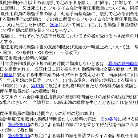
職員
(任期が6月以上の者
(規則で定める者を除く。)
に限る。)
に対して、
内に退職し、又は死亡したフルタイム会計年度任用職員についても、同
年度任用職員の勤勉手当の額は、勤勉手当基礎額に、規則で定める割合
する勤勉手当の総額は、その者に所属するフルタイム会計年度任用職員
し、又は死亡した日現在。
次項
において同じ。)
における勤勉手当基礎額に1
じて得た額の総額を超えてはならない。
基礎額は、それぞれその基準日現在においてその者が受けるべき給料の
とする。
年度任用職員の勤勉手当の支給制限及び支給の一時差止めについては、
4・追加、令7条例1・令8条例7・一部改正)
年度任用職員の給料の減額)
会計年度任用職員が正規の勤務時間に勤務しないときは、
職員の勤務時
休日を指定されて、当該休日に割り振られた勤務時間の全部を勤務した
は
同条
に規定する年末年始の休日
(代休日を指定されて、当該休日に割
下「年末年始の休日等」という。)
である場合、有給の休暇による場合そ
い1時間につき、
第10条
に規定する勤務1時間当たりの給料の額を減額し
年度任用職員の給与の端数計算)
するフルタイム会計年度任用職員の勤務1時間当たりの給料の額及び勤務
る場合において、当該額に、50銭未満の端数を生じたときはこれを切り
年度任用職員の勤務1時間当たりの給料の額の算出)
会計年度任用職員の勤務1時間当たりの給料の額は、
次の各号
に掲げる
給料
第3条第1項
の規定による給料の額に12を乗じて得た額を当該フル
もので除して得た額
給料
第3条第2項
の規定による給料の額を当該フルタイム会計年度任用職