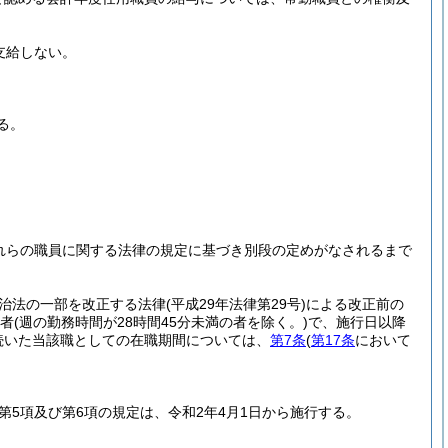
支給しない。
る。
これらの職員に関する法律の規定に基づき別段の定めがなされるまで
治法の一部を改正する法律
(平成29年法律第29号)
による改正前の
た者
(週の勤務時間が28時間45分未満の者を除く。)
で、施行日以降
続いた当該職としての在職期間については、
第7条
(
第17条
において
第5項及び第6項の規定は、令和2年4月1日から施行する。