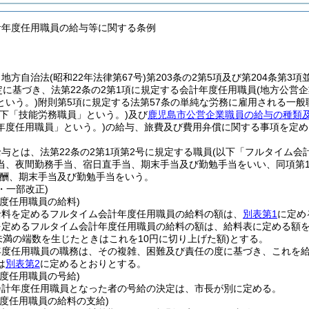
計年度任用職員の給与等に関する条例
、地方自治法
(昭和22年法律第67号)
第203条の2第5項及び第204条第3
定に基づき、法第22条の2第1項に規定する会計年度任用職員
(地方公営
という。)
附則第5項に規定する法第57条の単純な労務に雇用される一般
以下「技能労務職員」という。)
及び
鹿児島市公営企業職員の給与の種類
年度任用職員」という。)
の給与、旅費及び費用弁償に関する事項を定め
与とは、法第22条の2第1項第2号に規定する職員
(以下「フルタイム会
当、夜間勤務手当、宿日直手当、期末手当及び勤勉手当をいい、同項第
酬、期末手当及び勤勉手当をいう。
4・一部改正)
度任用職員の給料)
給料を定めるフルタイム会計年度任用職員の給料の額は、
別表第1
に定め
を定めるフルタイム会計年度任用職員の給料の額は、給料表に定める額を
未満の端数を生じたときはこれを10円に切り上げた額)
とする。
年度任用職員の職務は、その複雑、困難及び責任の度に基づき、これを
は
別表第2
に定めるとおりとする。
度任用職員の号給)
会計年度任用職員となった者の号給の決定は、市長が別に定める。
年度任用職員の給料の支給)