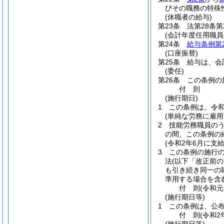
びその職務の特殊
(休職者の給与)
第23条
法第28条
(会計年度任用職員
第24条
給与条例第2
(口座振替)
第25条
給与は、会
(委任)
第26条
この条例の
付
則
(施行期日)
1
この条例は、令和
(単純な労務に雇
2
技能労務職員のう
の間、この条例の
(令和2年6月に支
3
この条例の施行
法
(以下「改正前の
も引き続き同一の
準用する場合を含
付
則
(令和元
(施行期日等)
1
この条例は、公
付
則
(令和2