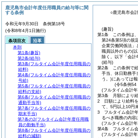
鹿児島市会計年度任用職員の給与等に関
する条例
○鹿児島市会
令和元年9月30日 条例第18号
(趣旨)
(令和8年4月1日施行)
第1条
この条例は
第24条第5項の規
条項目次
沿革
企業労働関係法」
本則
職員以外のもの
(
第1条
(趣旨)
除く。以下「会計
第2条
(給与)
(給与)
第3条
(フルタイム会計年度任用職員の
第2条
この条例で給
給料)
手当、休日勤務手
第4条
(フルタイム会計年度任用職員の
う。)
にあっては報
号給)
(令5条例5
第5条
(フルタイム会計年度任用職員の
(フルタイム会計年
給料の支給)
第3条
月額により
第6条
(フルタイム会計年度任用職員の
2
日額により給料
通勤手当等)
て、5円以上10円
第7条
(フルタイム会計年度任用職員の
3
フルタイム会計
期末手当)
るべき職務の内容
第7条の2
(フルタイム会計年度任用職
(フルタイム会計年
員の勤勉手当)
第4条
フルタイム
第8条
(フルタイム会計年度任用職員の
(フルタイム会計
給料の減額)