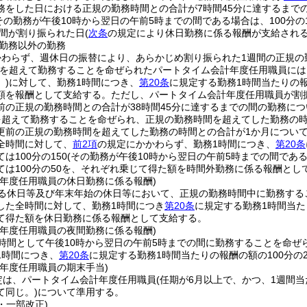
務をした日における正規の勤務時間との合計が7時間45分に達するまで
その勤務が午後10時から翌日の午前5時までの間である場合は、100分の1
間が割り振られた日
(
次条
の規定により休日勤務に係る報酬が支給され
勤務以外の勤務
かわらず、週休日の振替により、あらかじめ割り振られた1週間の正規の
を超えて勤務することを命ぜられたパートタイム会計年度任用職員には
)
に対して、勤務1時間につき、
第20条
に規定する勤務1時間当たりの報
額を報酬として支給する。
ただし、パートタイム会計年度任用職員が割
前の正規の勤務時間との合計が38時間45分に達するまでの間の勤務に
を超えて勤務することを命ぜられ、正規の勤務時間を超えてした勤務の
更前の正規の勤務時間を超えてした勤務の時間との合計が1か月について
全時間に対して、
前2項
の規定にかかわらず、勤務1時間につき、
第20条
は100分の150
(その勤務が午後10時から翌日の午前5時までの間である場
ては100分の50を、それぞれ乗じて得た額を時間外勤務に係る報酬とし
計年度任用職員の休日勤務に係る報酬)
る休日等及び年末年始の休日等において、正規の勤務時間中に勤務する
した全時間に対して、勤務1時間につき
第20条
に規定する勤務1時間当たり
て得た額を休日勤務に係る報酬として支給する。
計年度任用職員の夜間勤務に係る報酬)
時間として午後10時から翌日の午前5時までの間に勤務することを命ぜ
1時間につき、
第20条
に規定する勤務1時間当たりの報酬の額の100分の
計年度任用職員の期末手当)
定は、パートタイム会計年度任用職員
(任期が6月以上で、かつ、1週間当
て同じ。)
について準用する。
4・一部改正)