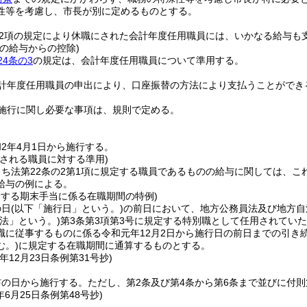
性等を考慮し、市長が別に定めるものとする。
第2項の規定により休職にされた会計年度任用職員には、いかなる給与も
の給与からの控除)
4条の3
の規定は、会計年度任用職員について準用する。
計年度任用職員の申出により、口座振替の方法により支払うことができ
施行に関し必要な事項は、規則で定める。
2年4月1日から施行する。
用される職員に対する準用)
ち法第22条の2第1項に規定する職員であるものの給与に関しては、
給与の例による。
給する期末手当に係る在職期間の特例)
の日
(以下「施行日」という。)
の前日において、地方公務員法及び地方自
法」という。)
第3条第3項第3号に規定する特別職として任用されてい
職に従事するものに係る令和元年12月2日から施行日の前日までの引き
む。)
に規定する在職期間に通算するものとする。
年12月23日
条例第31号抄)
布の日から施行する。
ただし、第2条及び第4条から第6条まで並びに付則
年6月25日
条例第48号抄)