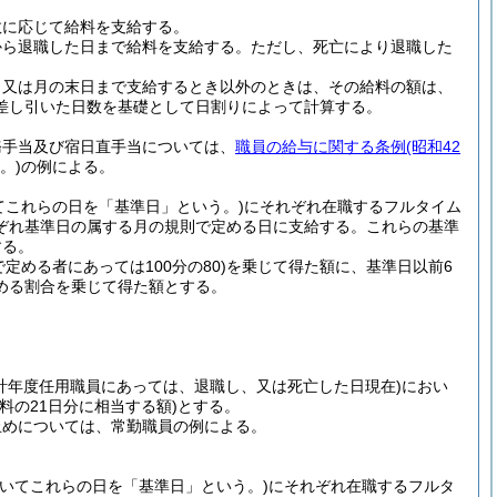
数に応じて給料を支給する。
から退職した日まで給料を支給する。
ただし、死亡により退職した
、又は月の末日まで支給するとき以外のときは、その給料の額は、
差し引いた日数を基礎として日割りによって計算する。
務手当及び宿日直手当については、
職員の給与に関する条例
(昭和42
。)
の例による。
てこれらの日を「基準日」という。)
にそれぞれ在職するフルタイム
ぞれ基準日の属する月の規則で定める日に支給する。
これらの基準
する。
で定める者にあっては100分の80)
を乗じて得た額に、基準日以前6
める割合を乗じて得た額とする。
計年度任用職員にあっては、退職し、又は死亡した日現在)
におい
料の21日分に相当する額)
とする。
止めについては、常勤職員の例による。
おいてこれらの日を「基準日」という。)
にそれぞれ在職するフルタ