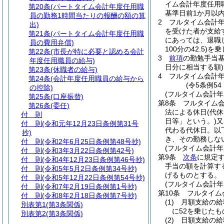
イム会計年度任用
第20条
(パートタイム会計年度任用職
基準日前1か月以
員の勤務1時間当たりの報酬の額の算
2
フルタイム会計
出)
を受けた者が支給
第21条
(パートタイム会計年度任用職
にあっては、退職
員の費用弁償)
100分の42.5)
を乗
第22条
(市長が特に必要と認める会計
3
前項
の勤勉手当
年度任用職員の給与)
日分に相当する額)
第23条
(休職者の給与)
4
フルタイム会計
第24条
(会計年度任用職員の給与から
(令5条例5
の控除)
(フルタイム会計
第25条
(口座振替)
第8条
フルタイム
第26条
(委任)
法による休日
(代
付 則
日等」という。)
又
付 則
(令和元年12月23日条例第31号
代わる代休日。以
抄)
き、その勤務しな
付 則
(令和2年6月25日条例第48号抄)
(フルタイム会計
付 則
(令和3年3月22日条例第42号)
第9条
次条
に規定
付 則
(令和4年12月23日条例第46号抄)
手当の額を計算す
付 則
(令和5年5月2日条例第34号抄)
げるものとする。
付 則
(令和5年12月22日条例第54号抄)
(フルタイム会計
付 則
(令和7年2月19日条例第1号抄)
第10条
フルタイム
付 則
(令和8年2月18日条例第7号抄)
(1)
月額支給の
別表第1
(第3条関係)
に52を乗じた
別表第2
(第3条関係)
(2)
日額支給の