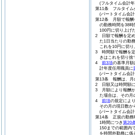
(フルタイム会計年
第11条
フルタイム
(パートタイム会計
第12条
月額で報酬
の勤務時間を38時
100円に切り上げた
2
日額で報酬を定
た1日当たりの勤
これを10円に切り
3
時間額で報酬を定
きはこれを切り捨
4
前3項
の基準月額
計年度任用職員に
(パートタイム会
第13条
報酬は、月
2
日額又は時間額
3
月額により報酬
た場合は、その月
4
前項
の規定によ
その月の現日数か
(パートタイム会
第14条
正規の勤務
1時間につき
第20
150までの範囲内
を時間外勤務に係