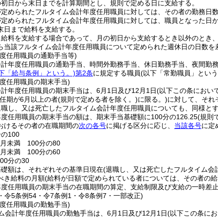
の初日から末日までを計算期間とし、規則で定める日に支給する。
が定められたフルタイム会計年度任用職員に対しては、その者の勤務日
が定められたフルタイム会計年度任用職員に対しては、職員となった日
末日まで給料を支給する。
り給料を支給する場合であって、月の初日から支給するとき以外のとき
ら当該フルタイム会計年度任用職員について定められた週休日の日数を
年度任用職員の通勤手当等)
会計年度任用職員の通勤手当、時間外勤務手当、休日勤務手当、夜間勤
下「給与条例」という。)
第2条
に規定する職員
(以下「常勤職員」という
度任用職員の期末手当)
計年度任用職員の期末手当は、6月1日及び12月1日
(以下この条におい
(任期が6月以上の者
(規則で定める者を除く。)
に限る。)
に対して、それ
退職し、又は死亡したフルタイム会計年度任用職員についても、同様と
度任用職員の期末手当の額は、期末手当基礎額に100分の126.25
(規則
おけるその者の在職期間の
次の各号
に掲げる区分に応じ、
当該各号
に定
の100
月未満 100分の80
月未満 100分の60
00分の30
基礎額は、それぞれその基準日現在
(退職し、又は死亡したフルタイム会
べき給料の月額
(給料が日額で定められている者については、その者の給
年度任用職員の期末手当の在職期間の算定、支給制限及び支給の一時差
6・令5条例54・令7条例1・令8条例7・一部改正)
度任用職員の勤勉手当)
ム会計年度任用職員の勤勉手当は、6月1日及び12月1日
(以下この条に