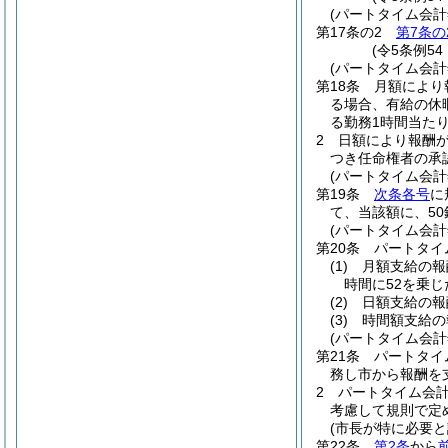
(パートタイム会
第17条の2
第7条の
(令5条例54
(パートタイム会
第18条
月額により
る場合、有給の休
る勤務1時間当た
2
日額により報酬
つき任命権者の承
(パートタイム会
第19条
次条各号
に
て、当該額に、5
(パートタイム会
第20条
パートタイ
(1)
月額支給の
時間に52を乗
(2)
日額支給の
(3)
時間額支給
(パートタイム会
第21条
パートタイ
務し市から報酬を
2
パートタイム会
考慮して規則で定
(市長が特に必要
第22条
第2条
から