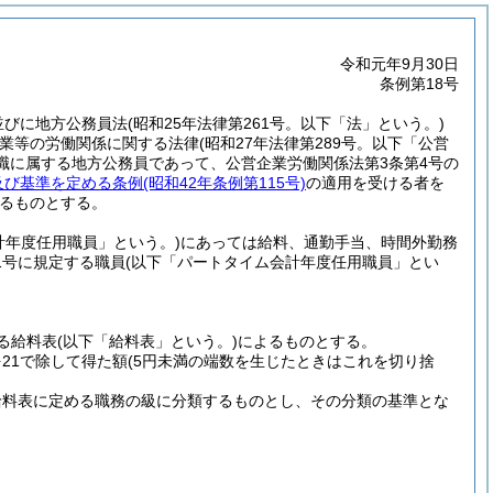
令和元年9月30日
条例第18号
項並びに地方公務員法
(昭和25年法律第261号。以下「法」という。)
企業等の労働関係に関する法律
(昭和27年法律第289号。以下「公営
職に属する地方公務員であって、公営企業労働関係法第3条第4号の
及び基準を定める条例
(昭和42年条例第115号)
の適用を受ける者を
るものとする。
計年度任用職員」という。)
にあっては給料、通勤手当、時間外勤務
1号に規定する職員
(以下「パートタイム会計年度任用職員」とい
る給料表
(以下「給料表」という。)
によるものとする。
21で除して得た額
(5円未満の端数を生じたときはこれを切り捨
給料表に定める職務の級に分類するものとし、その分類の基準とな