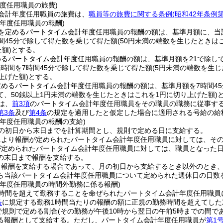
度任用職員の旅費)
会計年度任用職員の旅費は、
職員等の旅費に関する条例
(昭和42年条例
年度任用職員の報酬)
を定めるパートタイム会計年度任用職員の報酬の額は、基準月額に、当
間45分で除して得た数を乗じて得た額
(50円未満の端数を生じたときは
額)
とする。
めるパートタイム会計年度任用職員の報酬の額は、基準月額を21で除し
務時間を7時間45分で除して得た数を乗じて得た額
(5円未満の端数を生
上げた額)
とする。
めるパートタイム会計年度任用職員の報酬の額は、基準月額を7時間45
て、50銭以上1円未満の端数を生じたときはこれを1円に切り上げた額)
は、
前3項
のパートタイム会計年度任用職員をその職員の職務に従事す
第3条
及び
第4条
の規定を適用したと仮定した場合に適用される号給の給
計年度任用職員の報酬の支給)
の初日から末日までを計算期間とし、規則で定める日に支給する。
により報酬が定められたパートタイム会計年度任用職員に対しては、そ
が定められたパートタイム会計年度任用職員に対しては、職員となった
の末日まで報酬を支給する。
り報酬を支給する場合であって、月の初日から支給するとき以外のとき
ら当該パートタイム会計年度任用職員について定められた週休日の日数
計年度任用職員の時間外勤務に係る報酬)
時間を超えて勤務することを命ぜられたパートタイム会計年度任用職員
条
に規定する勤務1時間当たりの報酬の額に正規の勤務時間を超えてした次
で規則で定める割合
(その勤務が午後10時から翌日の午前5時までの間であ
る報酬として支給する。
ただし、パートタイム会計年度任用職員が
第1