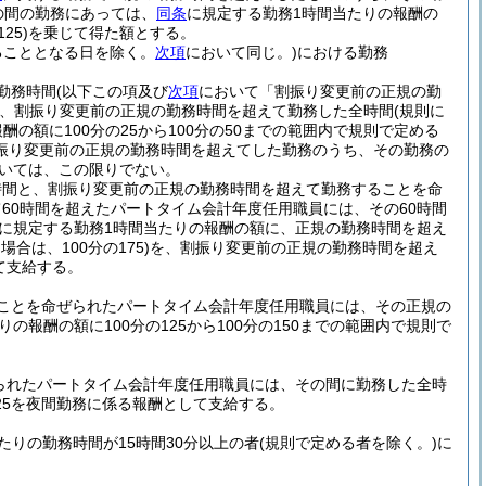
の間の勤務にあっては、
同条
に規定する勤務1時間当たりの報酬の
25)
を乗じて得た額とする。
ることとなる日を除く。
次項
において同じ。)
における勤務
勤務時間
(以下この項及び
次項
において「割振り変更前の正規の勤
、割振り変更前の正規の勤務時間を超えて勤務した全時間
(規則に
酬の額に100分の25から100分の50までの範囲内で規則で定める
振り変更前の正規の勤務時間を超えてした勤務のうち、その勤務の
ついては、この限りでない。
時間と、割振り変更前の正規の勤務時間を超えて勤務することを命
60時間を超えたパートタイム会計年度任用職員には、その60時間
に規定する勤務1時間当たりの報酬の額に、正規の勤務時間を超え
合は、100分の175)
を、割振り変更前の正規の勤務時間を超え
て支給する。
ことを命ぜられたパートタイム会計年度任用職員には、その正規の
の報酬の額に100分の125から100分の150までの範囲内で規則で
られたパートタイム会計年度任用職員には、その間に勤務した全時
25を夜間勤務に係る報酬として支給する。
たりの勤務時間が15時間30分以上の者
(規則で定める者を除く。)
に