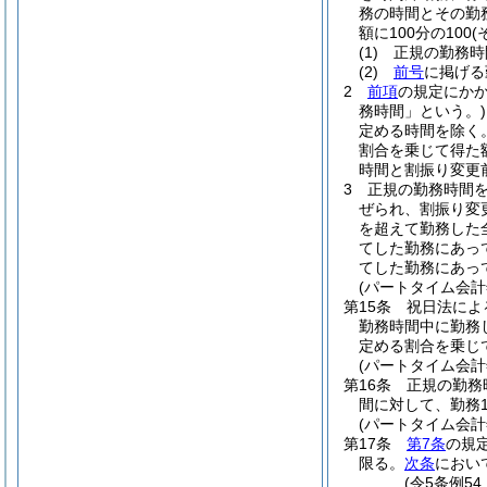
務の時間とその勤
額に100分の100
(
(1)
正規の勤務時
(2)
前号
に掲げる
2
前項
の規定にか
務時間」という。)
定める時間を除く。
割合を乗じて得た
時間と割振り変更
3
正規の勤務時間
ぜられ、割振り変
を超えて勤務した
てした勤務にあって
てした勤務にあっ
(パートタイム会
第15条
祝日法によ
勤務時間中に勤務
定める割合を乗じ
(パートタイム会
第16条
正規の勤務
間に対して、勤務
(パートタイム会
第17条
第7条
の規
限る。
次条
におい
(令5条例5