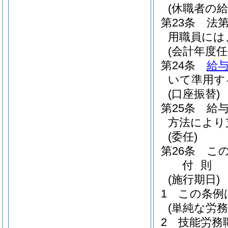
(休職者の給
第23条
法
用職員には
(会計年度
第24条
給与
いて準用す
(口座振替)
第25条
給
方法により
(委任)
第26条
こ
付
則
(施行期日)
1
この条例
(単純な労
2
技能労務