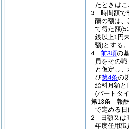
たときはこ
3
時間額で
酬の額は、
て得た額
(
銭以上1円
額)
とする
4
前3項
の
員をその職
と仮定し、
び
第4条
の
給料月額と
(パートタ
第13条
報
で定める日
2
日額又は
年度任用職