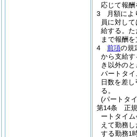
応じて報酬
3
月額によ
員に対して
給する。
た
まで報酬を
4
前項
の規
から支給す
き以外のと
パートタイ
日数を差し
る。
(パートタ
第14条
正
ートタイム
えて勤務し
する勤務1