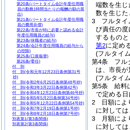
端数を生じ
第20条
(パートタイム会計年度任用職
員の勤務1時間当たりの報酬の額の算
数を生じた
出)
第21条
(パートタイム会計年度任用職
3
フルタイ
員の費用弁償)
び責任の度
第22条
(市長が特に必要と認める会計
年度任用職員の給与)
するものと
第23条
(休職者の給与)
第2
に定め
第24条
(会計年度任用職員の給与から
の控除)
(フルタイ
第25条
(口座振替)
第4条
フル
第26条
(委任)
付 則
は、市長が
付 則
(令和元年12月23日条例第31号
(フルタイ
抄)
付 則
(令和2年6月25日条例第48号抄)
第5条
給料
付 則
(令和3年3月22日条例第42号)
付 則
(令和4年12月23日条例第46号抄)
で定める日
付 則
(令和5年5月2日条例第34号抄)
2
日額によ
付 則
(令和5年12月22日条例第54号抄)
付 則
(令和7年2月19日条例第1号抄)
に対しては
付 則
(令和8年2月18日条例第7号抄)
3
月額によ
別表第1
(第3条関係)
別表第2
(第3条関係)
に対しては