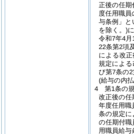
正後の任期
度任用職員
与条例」と
を除く。)
令和7年4
22条第2項
による改正
規定による
び第7条の
(給与の内払
4
第1条の
改正後の任
年度任用職
条の規定に
の任期付職
用職員給与