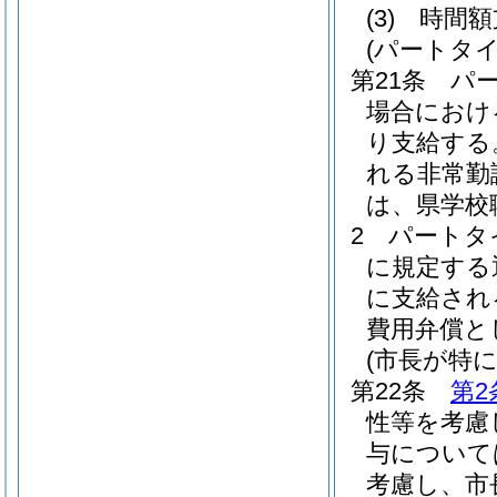
(3)
時間
(パートタ
第21条
パ
場合におけ
り支給する
れる非常勤
は、県学校
2
パートタ
に規定する
に支給され
費用弁償と
(市長が特
第22条
第2
性等を考慮
与について
考慮し、市