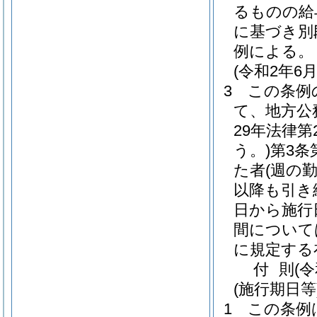
るものの給
に基づき別
例による。
(令和2年
3
この条例
て、地方公
29年法律第2
う。)
第3条
た者
(週の
以降も引き
日から施行
間について
に規定する
付
則
(
(施行期日等
1
この条例