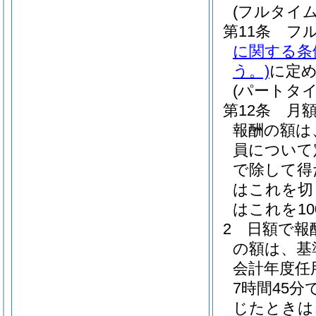
(フルタイ
第11条
フ
に関する条
う。)
に定
(パートタ
第12条
月
報酬の額は
員について
で除して得
はこれを切
はこれを1
2
日額で報
の額は、基
会計年度任
7時間45
じたときは