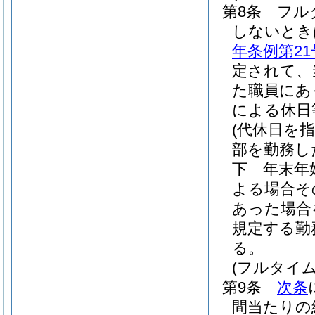
第8条
フル
しないとき
年条例第21
定されて、
た職員にあ
による休日
(代休日を
部を勤務し
下「年末年
よる場合そ
あった場合
規定する勤
る。
(フルタイ
第9条
次条
間当たりの