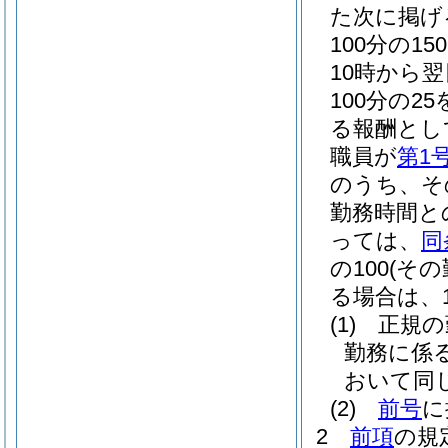
た次に掲げ
100分の
10時から
100分の2
る報酬とし
職員が
第1
のうち、そ
勤務時間と
っては、
同
の100
(そ
る場合は、10
(1)
正規の
勤務に係
おいて同じ
(2)
前号
に
2
前項
の規