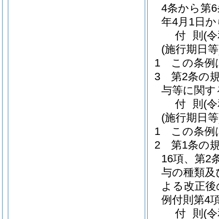
4条から第
年4月1日
付
則
(
(施行期日等
1
この条例
3
第2条の
与等に関す
付
則
(
(施行期日等
1
この条例
2
第1条の
16項、第
与の種類及
よる改正後
例付則第4
付
則
(