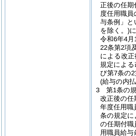
正後の任期
度任用職員
与条例」と
を除く。)
令和6年4
22条第2項
による改正
規定による
び第7条の
(給与の内払
3
第1条の
改正後の任
年度任用職
条の規定に
の任期付職
用職員給与