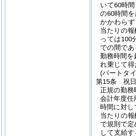
いて60時
の60時間
かかわらず
当たりの報
っては100
での間である
勤務時間を
れ乗じて得
(パートタ
第15条
祝
正規の勤務
会計年度任
時間に対し
当たりの報酬
で規則で定
して支給す