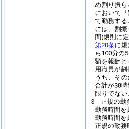
め割り振ら
において「
て勤務する
には、割振
間
(規則に
第20条
に規
ら100分
額を報酬と
用職員が割
うち、その
合計が38
限りでない
3
正規の勤
勤務時間を
勤務時間を
正規の勤務