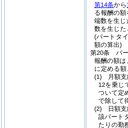
第14条
から
る報酬の額
端数を生じ
数を生じた
(パートタ
額の算出)
第20条
パ
報酬の額は
に定める額
(1)
月額
12を乗
ついて定
で除して
(2)
日額
該パート
たりの勤