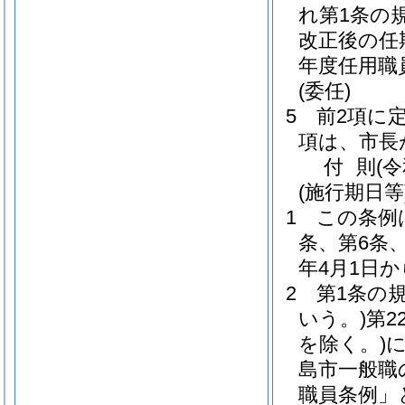
れ第1条の
改正後の任
年度任用職
(委任)
5
前2項に
項は、市長
付
則
(
(施行期日等
1
この条例
条、第6条
年4月1日
2
第1条の
いう。)
第2
を除く。)
島市一般職
職員条例」