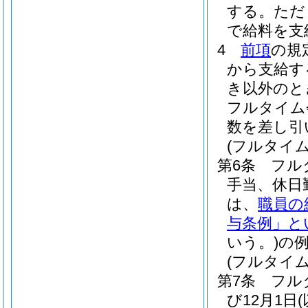
する。
ただ
で給料を支
4
前項
の規
から支給す
き以外のと
フルタイム
数を差し引
(フルタイ
第6条
フル
手当、休日
は、
職員の
与条例」と
いう。)
の
(フルタイ
第7条
フル
び12月1日