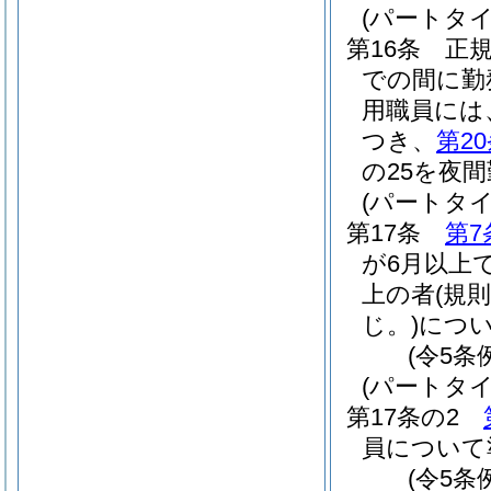
(パートタ
第16条
正
での間に勤
用職員には
つき、
第2
の25を夜
(パートタ
第17条
第7
が6月以上
上の者
(規
じ。)
につ
(令5条
(パートタ
第17条の2
員について
(令5条