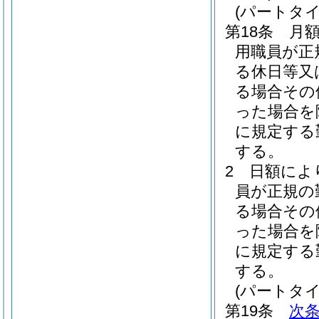
(パートタ
第18条
月
用職員が正
る休日等又
る場合その
った場合を
に規定する
する。
2
日額によ
員が正規の
る場合その
った場合を
に規定する
する。
(パートタ
第19条
次