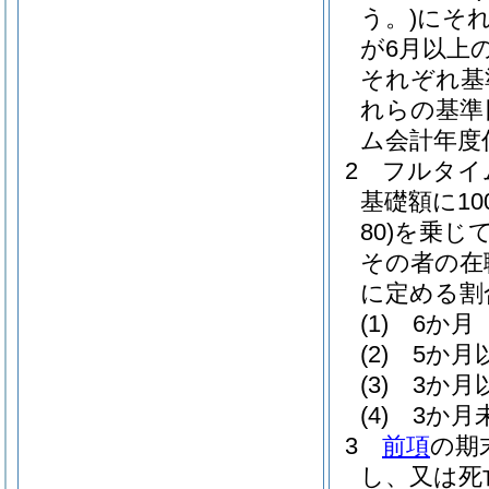
う。)
にそ
が6月以上
それぞれ基
れらの基準
ム会計年度
2
フルタイ
基礎額に100
80)
を乗じ
その者の在
に定める割
(1)
6か月 
(2)
5か月
(3)
3か月
(4)
3か月
3
前項
の期
し、又は死