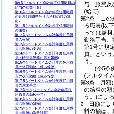
第9条
(フルタイム会計年度任用職員の
与、旅費及
給与の端数計算)
(給与)
第10条
(フルタイム会計年度任用職員
の勤務1時間当たりの給料の額の算
第2条
この
出)
る職員
(以
第11条
(フルタイム会計年度任用職員
の旅費)
っては給料
第12条
(パートタイム会計年度任用職
勤務手当、
員の報酬)
第13条
(パートタイム会計年度任用職
第1号に規
員の報酬の支給)
員」という
第14条
(パートタイム会計年度任用職
員の時間外勤務に係る報酬)
う。
第15条
(パートタイム会計年度任用職
員の休日勤務に係る報酬)
(令5条
第16条
(パートタイム会計年度任用職
(フルタイ
員の夜間勤務に係る報酬)
第17条
(パートタイム会計年度任用職
第3条
月額
員の期末手当)
の給料の額
第17条の2
(パートタイム会計年度任
用職員の勤勉手当)
う。)
によ
第18条
(パートタイム会計年度任用職
2
日額によ
員の報酬の減額)
第19条
(パートタイム会計年度任用職
料の額は、
員の報酬の端数計算)