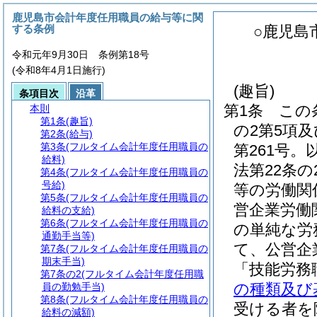
鹿児島市会計年度任用職員の給与等に関
する条例
○鹿児島
令和元年9月30日 条例第18号
(令和8年4月1日施行)
(趣旨)
条項目次
沿革
第1条
この
本則
第1条
(趣旨)
の2第5項及
第2条
(給与)
第3条
(フルタイム会計年度任用職員の
第261号。
給料)
法第22条
第4条
(フルタイム会計年度任用職員の
号給)
等の労働関
第5条
(フルタイム会計年度任用職員の
営企業労働
給料の支給)
第6条
(フルタイム会計年度任用職員の
の単純な労
通勤手当等)
て、公営企
第7条
(フルタイム会計年度任用職員の
期末手当)
「技能労務
第7条の2
(フルタイム会計年度任用職
の種類及び
員の勤勉手当)
第8条
(フルタイム会計年度任用職員の
受ける者を
給料の減額)