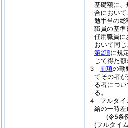
基礎額に、
合において
勉手当の総
職員の基準
任用職員に
おいて同じ
第2項
に規定
じて得た額
3
前項
の勤
てその者が
る者につい
る。
4
フルタイ
給の一時差
(令5条
(フルタイ