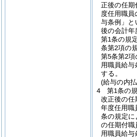
正後の任期
度任用職員
与条例」と
後の会計年
第1条の規
条第2項の
第5条第2
用職員給与
する。
(給与の内払
4
第1条の
改正後の任
年度任用職
条の規定に
の任期付職
用職員給与