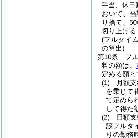
手当、休日
おいて、当
り捨て、5
切り上げる
(フルタイ
の算出)
第10条
フ
料の額は、
定める額と
(1)
月額
を乗じて
て定めら
して得た
(2)
日額
該フルタ
りの勤務