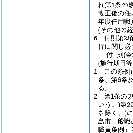
れ第1条の
改正後の任
年度任用職
(その他の
6
付則第3
行に関し必
付
則
(
(施行期日等
1
この条例
条、第6条
る。
2
第1条の
いう。)
第2
を除く。)
島市一般職
職員条例」