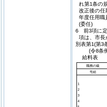
れ第1条の
改正後の任
年度任用職
(委任)
6
前3項に
項は、市長
別表第1
(第3
(令8条
給料表
職務の級
号給
1
2
3
4
5