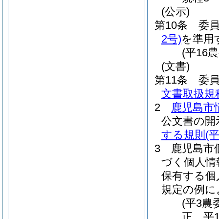
(公示)
第10条
委
2号)
を準用
(平16
(文書)
第11条
委
文書取扱規
2
鹿児島市
公文書の開
する規則
(
3
鹿児島市
づく個人情
保有する個
規定の例に
(平3
正、平