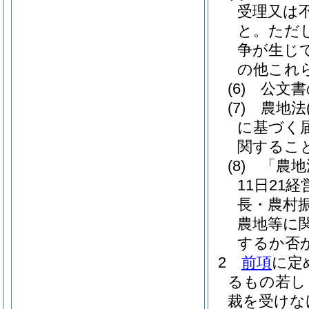
受理又は
と。
ただ
争が生じ
の他これ
(6)
公文書
(7)
農地法
に基づく
関するこ
(8)
「農地
11日21
長・農村振
農地等に
するか否
2
前項
に定
るもの若し
裁を受けな