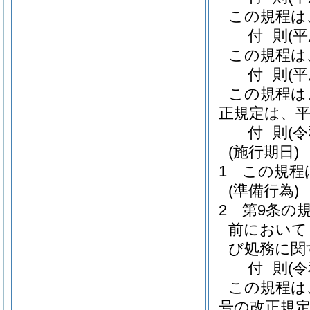
この規程は
付
則
(
この規程は
付
則
(平
この規程は
正規定は、平
付
則
(
(施行期日)
1
この規程
(準備行為)
2
第9条の
前において
び処務に関
付
則
(
この規程は
号の改正規定