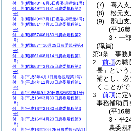
付 則
(昭和48年6月5日農委規程第1号)
(7)
喜入支
付 則
(昭和49年1月31日農委規程第2
(8)
松元支
号)
付 則
(昭和49年7月1日農委規程第4号)
(9)
郡山支
付 則
(昭和51年7月31日農委規程第1
(平16
号)
付 則
(昭和57年6月30日農委規程第2
3・一部
号)
(職員)
付 則
(昭和57年10月29日農委規程第4
号)
第3条
事務
付 則
(昭和61年8月14日農委規程第1
2
前項
の職
号)
付 則
(昭和63年3月25日農委規程第2
長」という
号)
付 則
(平成3年4月1日農委規程第1号)
補とし、必
付 則
(平成4年11月30日農委規程第1
くことがで
号)
付 則
(平成6年9月30日農委規程第1号)
3
前項
に定
付 則
(平成13年3月30日農委規程第1
事務補助員
号)
付 則
(平成16年3月30日農委規程第3
(平1
号)
3・平2
付 則
(平成16年4月23日農委規程第8
号)
農委規
付 則
(平成16年10月25日農委規程第11