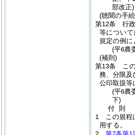
部改正)
(聴聞の手続
第12条
行
等について
規定の例に
(平6農
(補則)
第13条
こ
務、分限及
公印取扱等
(平6
下)
付
則
1
この規程
用する。
2
第7条第1