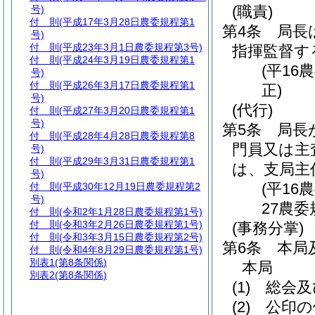
(職責)
号)
付 則
(平成17年3月28日農委規程第1
第4条
局長
号)
付 則
(平成23年3月1日農委規程第3号)
指揮監督す
付 則
(平成24年3月19日農委規程第1
(平1
号)
付 則
(平成26年3月17日農委規程第1
正)
号)
(代行)
付 則
(平成27年3月20日農委規程第1
号)
第5条
局長
付 則
(平成28年4月28日農委規程第8
門員又は主
号)
付 則
(平成29年3月31日農委規程第1
は、支局主
号)
(平1
付 則
(平成30年12月19日農委規程第2
号)
27農委
付 則
(令和2年1月28日農委規程第1号)
付 則
(令和3年2月26日農委規程第1号)
(事務分掌)
付 則
(令和3年3月15日農委規程第2号)
第6条
本局
付 則
(令和4年8月29日農委規程第1号)
別表1
(第8条関係)
本局
別表2
(第8条関係)
(1)
総会及
(2)
公印の