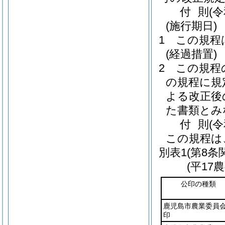
付
則
(
(施行期日)
1
この規程
(経過措置)
2
この規程
の規程に規
よる改正後
た書類とみ
付
則
(
この規程は
別表1
(第8条
(平17
公印の種類
鹿児島市農業委員
印