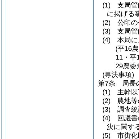
(1)
支局管内
に掲げる
(2)
公印の
(3)
支局管
(4)
本局に
(平16
11・平
29農委
(専決事項)
第7条
局長
(1)
主幹以
(2)
農地等
(3)
調査統
(4)
回議書
決に関す
(5)
市街化