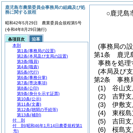
鹿児島市農業委員会事務局の組織及び処
務に関する規程
○鹿児島
昭和42年5月29日 農業委員会規程第5号
(令和4年8月29日施行)
条項目次
沿革
(事務局の設
本則
第1条
(事務局の設置)
第1条
鹿児
第2条
(本局及び支局の設置)
第3条
(職員)
事務を処理
第4条
(職責)
(本局及び支
第5条
(代行)
第6条
(事務分掌)
第2条
事務
第7条
(専決事項)
(1)
谷山支
第8条
(公印)
第9条
(身分を示す証票)
(2)
吉野支
第10条
(公示)
(3)
伊敷支
第11条
(文書)
第12条
(聴聞の手続等)
(4)
東桜島
第13条
(補則)
(5)
吉田支
付 則
付 則
(昭和46年1月14日農委規程第1
(6)
桜島支
号)