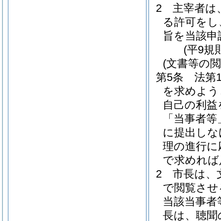
2
主宰者は
る許可をし
旨を当該申
(平9規
(文書等の閲
第5条
法第
を求めよう
自己の利益
「当事者等
に提出しな
理の進行に
で求めれば
2
市長は、
で閲覧させ
当該当事者
長は、聴聞