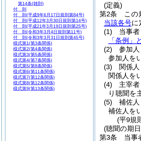
第14条
(雑則)
(定義)
付 則
第2条
この
付 則
(平成9年6月17日規則第84号)
付 則
(平成12年3月30日規則第14号)
当該各号
に
付 則
(平成21年3月19日規則第25号)
(1)
当事者
付 則
(令和3年3月4日規則第11号)
付 則
(令和3年3月31日規則第45号)
「条例」と
様式第1
(第3条関係)
(2)
参加人
様式第2
(第4条関係)
様式第3
(第5条関係)
参加人を
様式第4
(第7条関係)
(3)
関係人
様式第5
(第8条関係)
様式第6
(第11条関係)
関係人を
様式第7
(第12条関係)
様式第8
(第12条関係)
(4)
主宰者
様式第9
(第13条関係)
り聴聞を
(5)
補佐人
補佐人を
(平9規
(聴聞の期日
第3条
当事