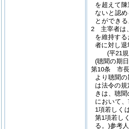
を超えて陳
ないと認め
とができる
2
主宰者は
を維持する
者に対し退
(平21
(聴聞の期
第10条
市長
より聴聞の
は法令の規
きは、聴聞
において、
1項若しく
第1項若し
る。)
参考人