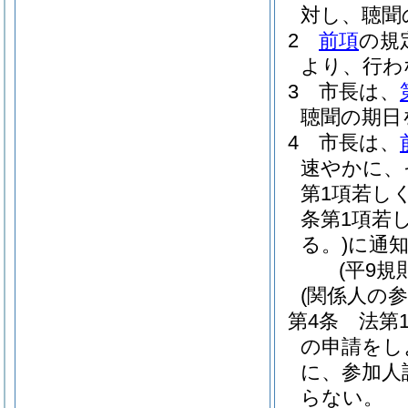
対し、聴聞
2
前項
の規
より、行わ
3
市長は、
聴聞の期日
4
市長は、
速やかに、
第1項若し
条第1項若
る。)
に通
(平9規
(関係人の
第4条
法第
の申請をし
に、参加人
らない。