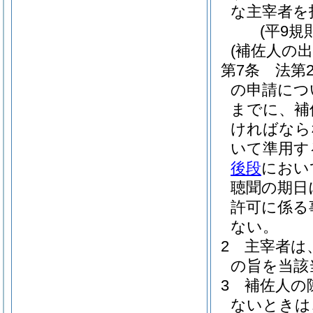
な主宰者を
(平9規
(補佐人の
第7条
法第
の申請につ
までに、補
ければなら
いて準用す
後段
におい
聴聞の期日
許可に係る
ない。
2
主宰者は
の旨を当該
3
補佐人の
ないときは