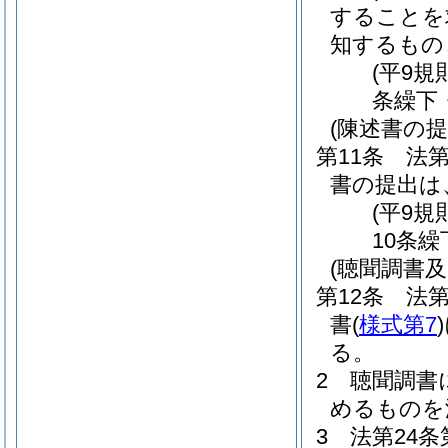
することを
知するもの
(平9規
条繰下
(陳述書の提
第11条
法第
書の提出は
(平9規
10条繰
(聴聞調書及
第12条
法第
書
(
様式第7
)
る。
2
聴聞調書
めるものを
3
法第24条