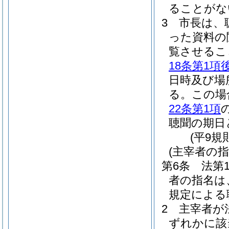
ることがな
3
市長は、
った資料の
覧させるこ
18条第1項
日時及び場
る。
この場
22条第1項
聴聞の期日
(平9規
(主宰者の指
第6条
法第
者の指名は
規定による
2
主宰者が
ずれかに該