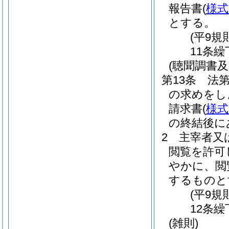
報告書
(
様式
とする。
(平9規
11条繰
(聴聞調書
第13条
法第
の求めをし
請求書
(
様式
の終結後に
2
主宰者又
閲覧を許可
やかに、閲
するものと
(平9規
12条繰
(雑則)