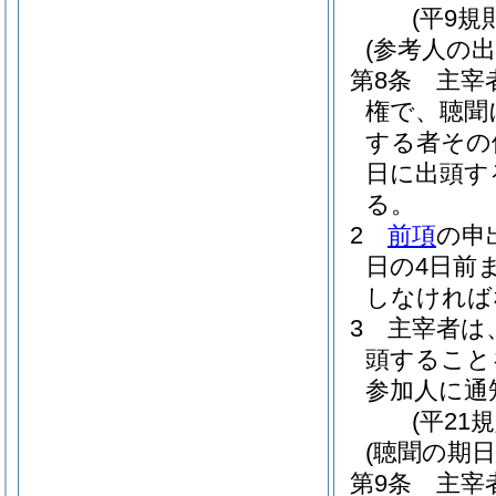
(平9規
(参考人の出
第8条
主宰
権で、聴聞
する者その
日に出頭す
る。
2
前項
の申
日の4日前
しなければ
3
主宰者は
頭すること
参加人に通
(平21
(聴聞の期
第9条
主宰