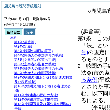
鹿児島市聴聞手続規則
○鹿児島
平成6年9月30日 規則第86号
(令和3年4月1日施行)
(趣旨等)
条項目次
沿革
第1条
この
本則
第1条
(趣旨等)
「法」とい
第2条
(定義)
第3条
(聴聞の期日の変更)
号)
の規定
第4条
(関係人の参加許可の手続)
るものとす
第5条
(文書等の閲覧の手続)
第6条
(主宰者の指名の手続)
2
聴聞の手
第7条
(補佐人の出頭許可の手続)
法令
(市の
第8条
(参考人の出頭要請等)
第9条
(聴聞の期日における陳述の制限
る条例
(平
及び秩序維持)
とされた事
第10条
(聴聞の期日における審理の公
開)
む。以下同
第11条
(陳述書の提出の方法)
ろによる。
第12条
(聴聞調書及び報告書)
第13条
(聴聞調書及び報告書の閲覧の
(平9規
手続)