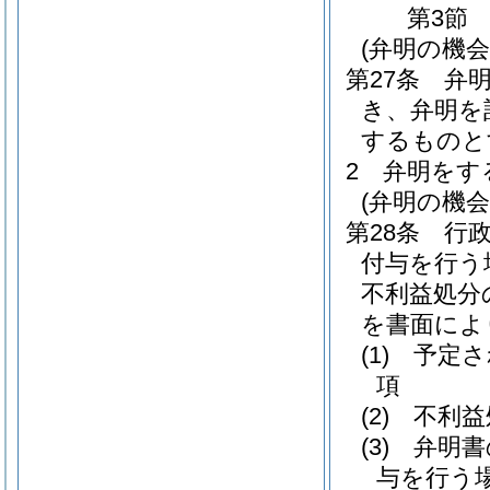
第3節
(弁明の機
第27条
弁
き、弁明を
するものと
2
弁明をす
(弁明の機
第28条
行
付与を行う
不利益処分
を書面によ
(1)
予定さ
項
(2)
不利益
(3)
弁明書
与を行う