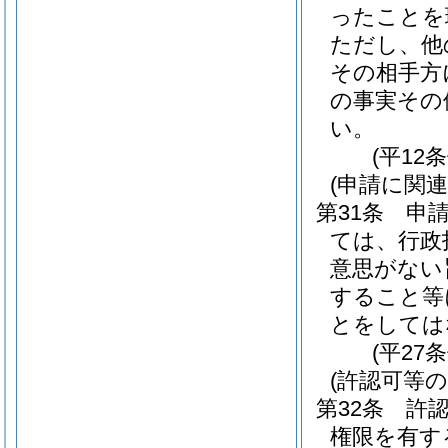
ったことを
ただし、他
その相手方
の事実その
い。
(平12
(申請に関
第31条
申
ては、行政
意思がない
すること等
とをしては
(平27
(許認可等
第32条
許
権限を有す