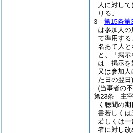
人に対して
りる。
3
第15条第
は参加人の
て準用する
名あて人と
と、「掲示
は「掲示を
又は参加人
た日の翌日
(当事者の
第23条
主
く聴聞の期
書若しくは
若しくは一
者に対し改