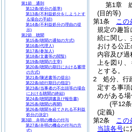
第1節
通則
第1章
第12条
(処分の基準)
(目的等)
第13条
(不利益処分をしようとす
る場合の手続)
第1条
この
第14条
(不利益処分の理由の提
規定の趣旨
示)
第2節
聴聞
続に関し、
第15条
(聴聞の通知の方式)
おける公正
第16条
(代理人)
第17条
(参加人)
内容及び過
第18条
(文書等の閲覧)
上を図り、
第19条
(聴聞の主宰)
第20条
(聴聞の期日における審理
とする。
の方式)
第21条
(陳述書等の提出)
2
処分、行
第22条
(続行期日の指定)
定する事項
第23条
(当事者の不出頭等の場合
における聴聞の終結)
めがある場
第24条
(聴聞調書及び報告書)
(平12
第25条
(聴聞の再開)
第26条
(聴聞を経てされる不利益
(定義)
処分の決定)
第2条
この
第3節
弁明の機会の付与
第27条
(弁明の機会の付与の方
当該各号
に
式)