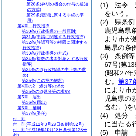
(1)
法令 
第28条
(弁明の機会の付与の通知
の方式)
をいう。
第29条
(聴聞に関する手続の準
用)
(2)
県条
第4章
行政指導
鹿児島県
第30条
(行政指導の一般原則)
第31条
(申請に関連する行政指導)
より市が
第32条
(許認可等の権限に関連する
島県の条
行政指導)
第33条
(行政指導の方式)
(3)
条例等
第34条
(複数の者を対象とする行政
67号)
第1
指導)
第34条の2
(行政指導の中止等の求
(昭和27年
め)
む。
第37
第35条
(この章の解釈)
第4章の2
処分等の求め
により市
第35条の2
(処分等の求め)
第5章
届出
児島県の
第36条
(届出)
含む。)
を
第6章
補則
第37条
(委任)
(4)
処分 
付 則
に当たる
付 則
(平成12年3月29日条例第52号)
付 則
(平成16年10月18日条例第125号
(5)
申請 
抄)