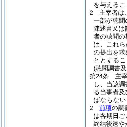
を与えるこ
2
主宰者は
一部が聴聞
陳述書又は
者の聴聞の
は、これら
の提出を求
ととするこ
(聴聞調書及
第24条
主
し、当該調
る当事者及
ばならない
2
前項
の調
は各期日ご
終結後速や