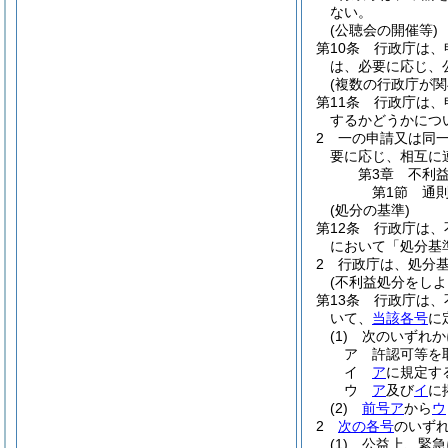
ない。
(公聴会の開催等)
第10条
行政庁は、
は、必要に応じ、
(複数の行政庁が関
第11条
行政庁は、
するかどうかにつ
2
一の申請又は同
要に応じ、相互に
第3章
不利
第1節
通
(処分の基準)
第12条
行政庁は、
において「処分基
2
行政庁は、処分
(不利益処分をしよ
第13条
行政庁は、
いて、
当該各号
に
(1)
次のいずれか
ア
許認可等を
イ
ア
に規定す
ウ
ア
及び
イ
に
(2)
前号ア
から
ウ
2
次の各号
のいず
(1)
公益上、緊急