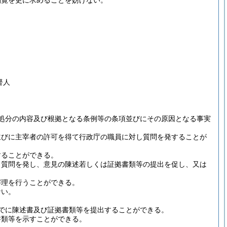
閲覧を更に求めることを妨げない。
督人
処分の内容及び根拠となる条例等の条項並びにその原因となる事実
並びに主宰者の許可を得て行政庁の職員に対し質問を発することが
することができる。
し質問を発し、意見の陳述若しくは証拠書類等の提出を促し、又は
審理を行うことができる。
ない。
でに陳述書及び証拠書類等を提出することができる。
書類等を示すことができる。