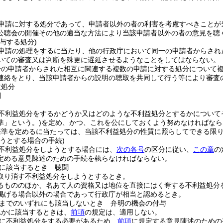
申請に対する処分であって、申請者以外の者の利害を考慮すべきことが
公聴会の開催その他の適当な方法により当該申請者以外の者の意見を聴
与する処分)
申請の処理をするに当たり、他の行政庁において同一の申請者からされ
いての審査又は判断を殊更に遅延させるようなことをしてはならない。
一の申請者からされた相互に関連する複数の申請に対する処分について
連絡をとり、当該申請者からの説明の聴取を共同して行う等により審査
益処分
則
不利益処分をするかどうか又はどのような不利益処分とするかについて
準」という。)
を定め、かつ、これを公にしておくよう努めなければなら
基準を定めるに当たっては、当該不利益処分の性質に照らしてできる限
うとする場合の手続)
不利益処分をしようとする場合には、
次の各号
の区分に従い、
この章
の
定める意見陳述のための手続を執らなければならない。
に該当するとき 聴聞
取り消す不利益処分をしようとするとき。
るもののほか、名あて人の資格又は地位を直接にはく奪する不利益処分
掲げる場合以外の場合であって行政庁が相当と認めるとき。
までのいずれにも該当しないとき 弁明の機会の付与
れかに該当するときは、
前項
の規定は、適用しない。
に不利益処分をする必要があるため、
前項
に規定する意見陳述のための