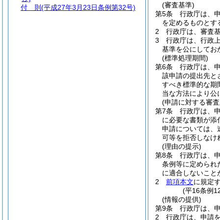
(審査基準)
付 則
(平成27年3月23日条例第32号)
第5条
行政庁は、
を定めるものとす
2
行政庁は、審査
3
行政庁は、行政
基準を公にしてお
(標準処理期間)
第6条
行政庁は、
該申請の提出先と
すべき標準的な期間
当な方法により公
(申請に対する審査
第7条
行政庁は、
に必要な書類が添
申請については、
可等を拒否しなけ
(理由の提示)
第8条
行政庁は、
条例等に定められ
に適合しないこと
2
前項本文
に規定
(平16条例1
(情報の提供)
第9条
行政庁は、
2
行政庁は、申請