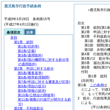
鹿児島市行政手続条例
○鹿児島市行
平成9年3月28日 条例第15号
目次
(平成27年4月1日施行)
第1章
総則
(第1
第2章
申請に対
条項目次
沿革
第3章
不利益処
本則
第1節
通則
(第
第1章
総則
第2節
聴聞
(第
第1条
(目的等)
第3節
弁明の
第2条
(定義)
第4章
行政指導
(
第3条
(適用除外)
第4章の2
処分等
第4条
(国の機関等に対する処分等
第5章
届出
(第36
の適用除外)
第6章
補則
(第37
第2章
申請に対する処分
付則
第5条
(審査基準)
第1章
総則
第6条
(標準処理期間)
(目的等)
第7条
(申請に対する審査及び応答)
第1条
この条例
は
第8条
(理由の提示)
とによって、行政
第9条
(情報の提供)
り、もって市民の
第10条
(公聴会の開催等)
2
処分、行政指導
第11条
(複数の行政庁が関与する処
による。
分)
(平12条例
第3章
不利益処分