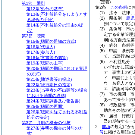
(定義)
第1節
通則
第2条
この条例
に
第12条
(処分の基準)
(1)
法令 法律、
第13条
(不利益処分をしようとす
(2)
県条例
鹿児
る場合の手続)
務について規定
第14条
(不利益処分の理由の提
(3)
条例等 市の
示)
定する企業管理
第2節
聴聞
則
(地方自治法第
第15条
(聴聞の通知の方式)
(4)
処分 条例等
第16条
(代理人)
(5)
申請 条例等
第17条
(参加人)
て、当該行為に
第18条
(文書等の閲覧)
(6)
不利益処分 
第19条
(聴聞の主宰)
いずれかに該当
第20条
(聴聞の期日における審理
ア
事実上の行
の方式)
イ
申請により
第21条
(陳述書等の提出)
ウ
名宛人とな
第22条
(続行期日の指定)
エ
許認可等の
第23条
(当事者の不出頭等の場合
(7)
市の機関 市
における聴聞の終結)
あって法令上独
第24条
(聴聞調書及び報告書)
(8)
行政指導 市
第25条
(聴聞の再開)
助言その他の行
第26条
(聴聞を経てされる不利益
(9)
届出 行政庁
処分の決定)
己の期待する一
第3節
弁明の機会の付与
2
前項
の規定にか
第27条
(弁明の機会の付与の方
号
に掲げる用語の
式)