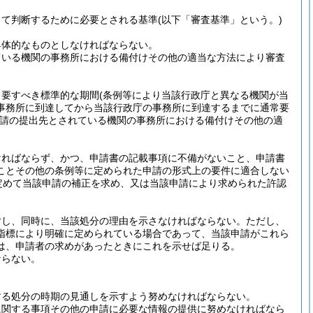
って判断するために必要とされる基準
(以下「審査基準」という。)
具体的なものとしなければならない。
ている機関の事務所における備付けその他の適当な方法により審査
常要すべき標準的な期間
(条例等により当該行政庁と異なる機関が当
事務所に到達してから当該行政庁の事務所に到達するまでに通常要
請の提出先とされている機関の事務所における備付けその他の適
ければならず、かつ、申請書の記載事項に不備がないこと、申請書
ことその他の条例等に定められた申請の形式上の要件に適合しない
定めて当該申請の補正を求め、又は当該申請により求められた許認
対し、同時に、当該処分の理由を示さなければならない。
ただし、
指標により明確に定められている場合であって、当該申請がこれら
は、申請者の求めがあったときにこれを示せば足りる。
ならない。
する処分の時期の見通しを示すよう努めなければならない。
に関する事項その他の申請に必要な情報の提供に努めなければなら