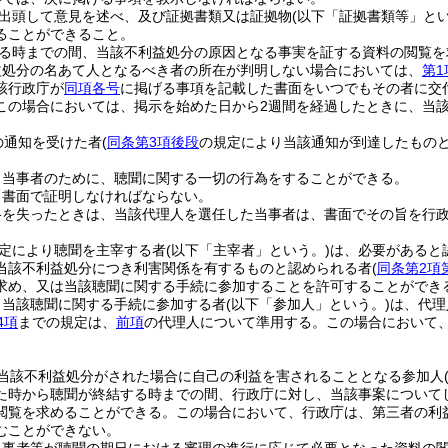
出頭して意見を述べ、及び証拠書類又は証拠物
(以下「証拠書類等」とい
ることができること。
る時までの間、当該不利益処分の原因となる事実を証する資料の閲覧を
益処分の名あて人となるべき者の所在が判明しない場合においては、
第1
該行政庁が
同項各号
に掲げる事項を記載した書面をいつでもその者に交
この場合においては、掲示を始めた日から2週間を経過したときに、当
の通知を受けた者
(
同条第3項後段
の規定により当該通知が到達したものと
。
、当事者のために、聴聞に関する一切の行為をすることができる。
、書面で証明しなければならない。
格を失ったときは、当該代理人を選任した当事者は、書面でその旨を行
定により聴聞を主宰する者
(以下「主宰者」という。)
は、必要があると
当該不利益処分につき利害関係を有するものと認められる者
(
同条第2項
求め、又は当該聴聞に関する手続に参加することを許可することができ
り当該聴聞に関する手続に参加する者
(以下「参加人」という。)
は、代理
4項
までの規定は、
前項
の代理人について準用する。
この場合において
。
当該不利益処分がされた場合に自己の利益を害されることとなる参加人
た時から聴聞が終結する時までの間、行政庁に対し、当該事案について
閲覧を求めることができる。
この場合において、行政庁は、第三者の利
むことができない。