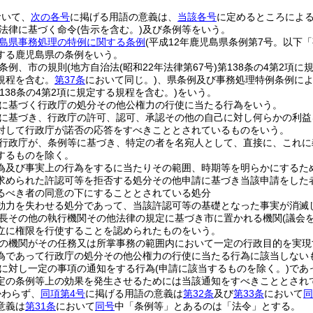
おいて、
次の各号
に掲げる用語の意義は、
当該各号
に定めるところによ
法律に基づく命令
(告示を含む。)
及び条例等をいう。
島県事務処理の特例に関する条例
(平成12年鹿児島県条例第7号。以下
する鹿児島県の条例をいう。
条例、市の規則
(地方自治法
(昭和22年法律第67号)
第138条の4第2項
規程を含む。
第37条
において同じ。)
、県条例及び事務処理特例条例に
138条の4第2項に規定する規程を含む。)
をいう。
に基づく行政庁の処分その他公権力の行使に当たる行為をいう。
に基づき、行政庁の許可、認可、承認その他の自己に対し何らかの利益
対して行政庁が諾否の応答をすべきこととされているものをいう。
行政庁が、条例等に基づき、特定の者を名宛人として、直接に、これに
するものを除く。
為及び事実上の行為をするに当たりその範囲、時期等を明らかにするた
求められた許認可等を拒否する処分その他申請に基づき当該申請をした
るべき者の同意の下にすることとされている処分
効力を失わせる処分であって、当該許認可等の基礎となった事実が消滅
長その他の執行機関その他法律の規定に基づき市に置かれる機関
(議会
立に権限を行使することを認められたものをいう。
の機関がその任務又は所掌事務の範囲内において一定の行政目的を実現
為であって行政庁の処分その他公権力の行使に当たる行為に該当しない
に対し一定の事項の通知をする行為
(申請に該当するものを除く。)
であ
定の条例等上の効果を発生させるためには当該通知をすべきこととされ
かわらず、
同項第4号
に掲げる用語の意義は
第32条
及び
第33条
において
同
意義は
第31条
において
同号
中「条例等」とあるのは「法令」とする。