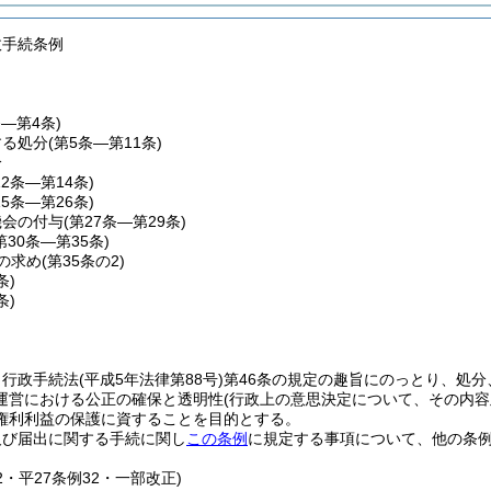
政手続条例
条―第4条)
する処分
(第5条―第11条)
分
12条―第14条)
15条―第26条)
機会の付与
(第27条―第29条)
第30条―第35条)
の求め
(第35条の2)
条)
条)
、行政手続法
(平成5年法律第88号)
第46条の規定の趣旨にのっとり、処
運営における公正の確保と透明性
(行政上の意思決定について、その内
権利利益の保護に資することを目的とする。
及び届出に関する手続に関し
この条例
に規定する事項について、他の条
52・平27条例32・一部改正)