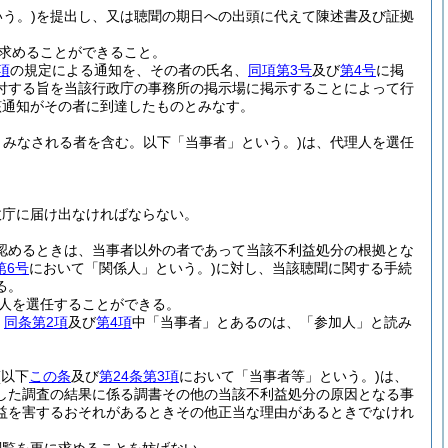
う。)
を提出し、又は聴聞の期日への出頭に代えて陳述書及び証拠
求めることができること。
項
の規定による通知を、その者の氏名、
同項第3号
及び
第4号
に掲
付する旨を当該行政庁の事務所の掲示場に掲示することによって行
該通知がその者に到達したものとみなす。
みなされる者を含む。以下「当事者」という。)
は、代理人を選任
政庁に届け出なければならない。
認めるときは、当事者以外の者であって当該不利益処分の根拠とな
第6号
において「関係人」という。)
に対し、当該聴聞に関する手続
る。
人を選任することができる。
、
同条第2項
及び
第4項
中「当事者」とあるのは、「参加人」と読み
(以下
この条
及び
第24条第3項
において「当事者等」という。)
は、
した調査の結果に係る調書その他の当該不利益処分の原因となる事
益を害するおそれがあるときその他正当な理由があるときでなけれ