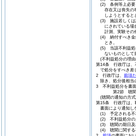
(2)
条例等上必要
存在又は喪失の
しようとすると
(3)
施設若しくは
にされている場
計測、実験その
(4)
納付すべき金
とき。
(5)
当該不利益処
ないものとして
(不利益処分の理由
第14条
行政庁は、
で処分をすべき差
2
行政庁は、
前項
除き、処分後相当
3
不利益処分を書
第2節
聴
(聴聞の通知の方式
第15条
行政庁は、
書面により通知し
(1)
予定される不
(2)
不利益処分の
(3)
聴聞の期日及
(4)
聴聞に関する
2
前項
の書面にお