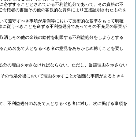
に必ずすることとされている不利益処分であって、その資格の不
任命権者の書類その他の客観的な資料により直接証明されたものを
いて遵守すべき事項が条例等において技術的な基準をもって明確
準に従うべきことを命ずる不利益処分であってその不充足の事実が
取消しその他の金銭の給付を制限する不利益処分をしようとする
るため名あて人となるべき者の意見をあらかじめ聴くことを要し
処分の理由を示さなければならない。
ただし、当該理由を示さない
きその他処分後において理由を示すことが困難な事情があるときを
て、不利益処分の名あて人となるべき者に対し、次に掲げる事項を