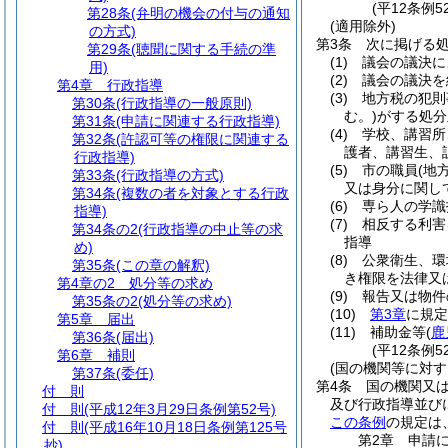
(平12条例
第28条
(弁明の機会の付与の通知
(適用除外)
の方式)
第3条
次に掲げる
第29条
(聴聞に関する手続の準
(1)
議会の議決に
用)
(2)
議会の議決を
第4章
行政指導
(3)
地方税の犯則
第30条
(行政指導の一般原則)
む。)
がする処分
第31条
(申請に関連する行政指導)
(4)
学校、講習所
第32条
(許認可等の権限に関連する
護者、講習生、
行政指導)
(5)
市の職員
(地
第33条
(行政指導の方式)
又は身分に関し
第34条
(複数の者を対象とする行政
(6)
専ら人の学識
指導)
(7)
相反する利害
第34条の2
(行政指導の中止等の求
指導
め)
(8)
公衆衛生、環
第35条
(この章の解釈)
き権限を法律又
第4章の2
処分等の求め
(9)
報告又は物件
第35条の2
(処分等の求め)
(10)
第3章
に規定
第5章
届出
(11)
補助金等
(
鹿
第36条
(届出)
(平12条例
第6章
補則
(国の機関等に対す
第37条
(委任)
第4条
国の機関又
付 則
及び行政指導並び
付 則
(平成12年3月29日条例第52号)
この条例
の規定は
付 則
(平成16年10月18日条例第125号
第2章
申請
抄)