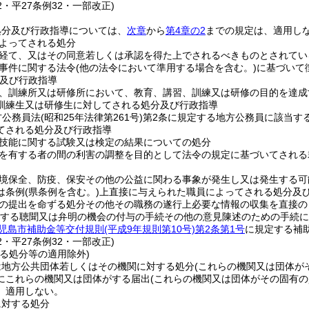
52・平27条例32・一部改正)
処分及び行政指導については、
次章
から
第4章の2
までの規定は、適用し
よってされる処分
経て、又はその同意若しくは承認を得た上でされるべきものとされてい
事件に関する法令
(他の法令において準用する場合を含む。)
に基づいて
及び行政指導
、訓練所又は研修所において、教育、講習、訓練又は研修の目的を達成
訓練生又は研修生に対してされる処分及び行政指導
方公務員法
(昭和25年法律第261号)
第2条に規定する地方公務員に該当す
てされる処分及び行政指導
技能に関する試験又は検定の結果についての処分
を有する者の間の利害の調整を目的として法令の規定に基づいてされる
境保全、防疫、保安その他の公益に関わる事象が発生し又は発生する可
は条例
(県条例を含む。)
上直接に与えられた職員によってされる処分及
の提出を命ずる処分その他その職務の遂行上必要な情報の収集を直接の
する聴聞又は弁明の機会の付与の手続その他の意見陳述のための手続に
児島市補助金等交付規則
(平成9年規則第10号)
第2条第1号
に規定する補
52・平27条例32・一部改正)
る処分等の適用除外)
は地方公共団体若しくはその機関に対する処分
(これらの機関又は団体が
にこれらの機関又は団体がする届出
(これらの機関又は団体がその固有
、適用しない。
に対する処分