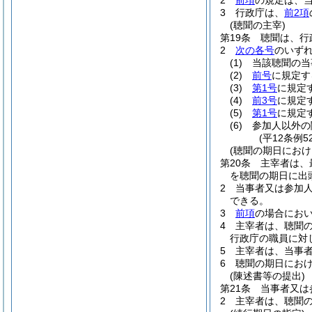
2
前項
の規定は、
3
行政庁は、
前2項
(聴聞の主宰)
第19条
聴聞は、行
2
次の各号
のいず
(1)
当該聴聞の当
(2)
前号
に規定す
(3)
第1号
に規定
(4)
前3号
に規定
(5)
第1号
に規定
(6)
参加人以外の
(平12条例
(聴聞の期日におけ
第20条
主宰者は、
を聴聞の期日に出
2
当事者又は参加
できる。
3
前項
の場合にお
4
主宰者は、聴聞
行政庁の職員に対
5
主宰者は、当事
6
聴聞の期日にお
(陳述書等の提出)
第21条
当事者又は
2
主宰者は、聴聞