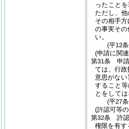
ったことを
ただし、他
その相手方
の事実その
い。
(平12
(申請に関
第31条
申
ては、行政
意思がない
すること等
とをしては
(平27
(許認可等
第32条
許
権限を有す