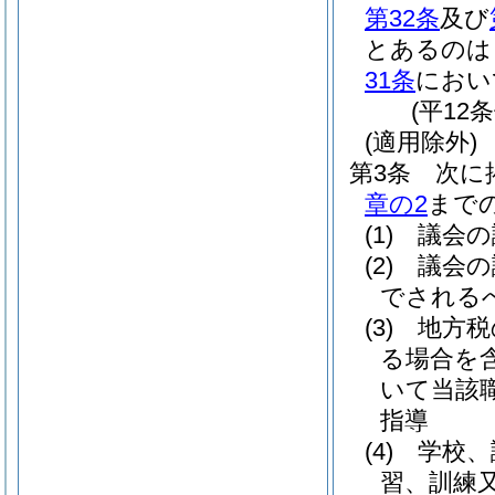
第32条
及び
とあるのは
31条
におい
(平12
(適用除外)
第3条
次に
章の2
まで
(1)
議会の
(2)
議会の
でされる
(3)
地方税
る場合を含
いて当該
指導
(4)
学校、
習、訓練