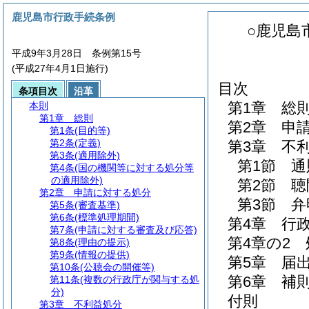
鹿児島市行政手続条例
○鹿児島
平成9年3月28日 条例第15号
(平成27年4月1日施行)
目次
条項目次
沿革
第1章
総
本則
第1章
総則
第2章
申
第1条
(目的等)
第2条
(定義)
第3章
不
第3条
(適用除外)
第1節
通
第4条
(国の機関等に対する処分等
の適用除外)
第2節
聴
第2章
申請に対する処分
第3節
弁
第5条
(審査基準)
第6条
(標準処理期間)
第4章
行
第7条
(申請に対する審査及び応答)
第4章の2
第8条
(理由の提示)
第9条
(情報の提供)
第5章
届
第10条
(公聴会の開催等)
第6章
補
第11条
(複数の行政庁が関与する処
分)
付則
第3章
不利益処分