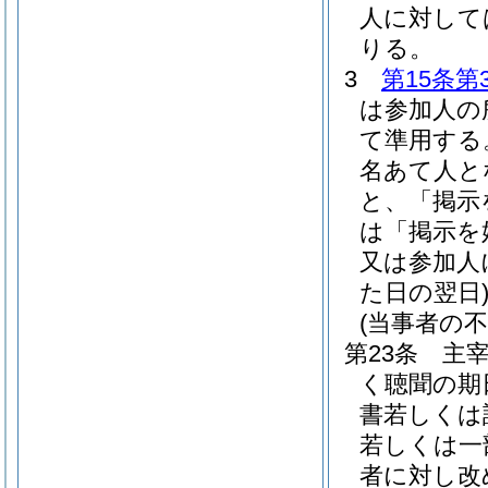
人に対して
りる。
3
第15条第
は参加人の
て準用する
名あて人と
と、「掲示
は「掲示を
又は参加人
た日の翌日
(当事者の
第23条
主
く聴聞の期
書若しくは
若しくは一
者に対し改