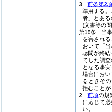
3
前条第2
準用する。
者」とある
(文書等の閲
第18条
当
を害される
おいて「当
聴聞が終結
てした調査
となる事実
場合におい
るときその
拒むことが
2
前項
の規
に応じて必
い。