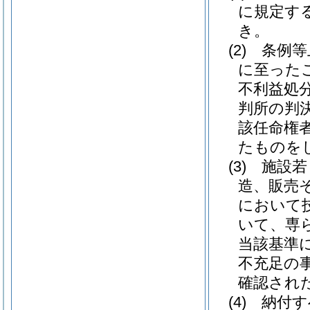
に規定す
き。
(2)
条例等
に至った
不利益処
判所の判
該任命権
たものを
(3)
施設若
造、販売
において
いて、専
当該基準
不充足の
確認され
(4)
納付す