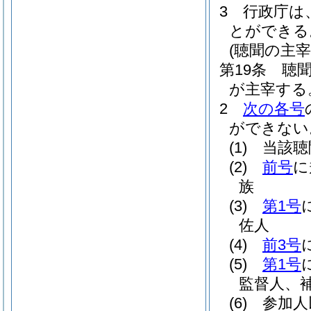
3
行政庁は
とができる
(聴聞の主宰
第19条
聴
が主宰する
2
次の各号
ができない
(1)
当該聴
(2)
前号
に
族
(3)
第1号
佐人
(4)
前3号
(5)
第1号
監督人、
(6)
参加人