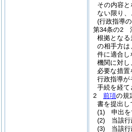
その内容と
ない限り、
(行政指導
第34条の2
根拠となる
の相手方は
件に適合し
機関に対し
必要な措置
行政指導が
手続を経て
2
前項
の規
書を提出し
(1)
申出を
(2)
当該行
(3)
当該行