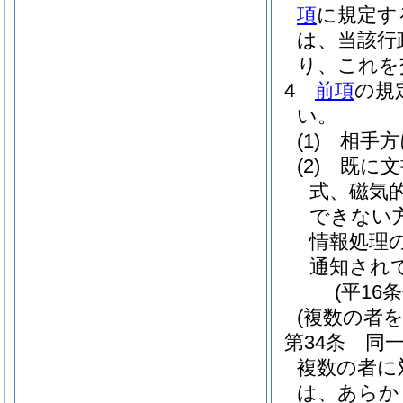
項
に規定す
は、当該行
り、これを
4
前項
の規
い。
(1)
相手方
(2)
既に文
式、磁気
できない
情報処理
通知され
(平16
(複数の者
第34条
同
複数の者に
は、あらか