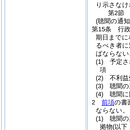
り示さなけ
第2節
(聴聞の通知
第15条
行
期日までに
るべき者に
ばならない
(1)
予定さ
項
(2)
不利益
(3)
聴聞の
(4)
聴聞に
2
前項
の書
ならない。
(1)
聴聞の
拠物
(以