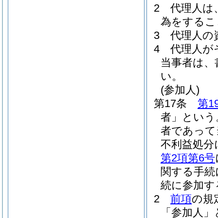
2
代理人は
為をするこ
3
代理人の
4
代理人が
当事者は、
い。
(参加人)
第17条
第1
者」という
者であって
不利益処分
第2項第6号
関する手続
続に参加す
2
前項
の規
「参加人」