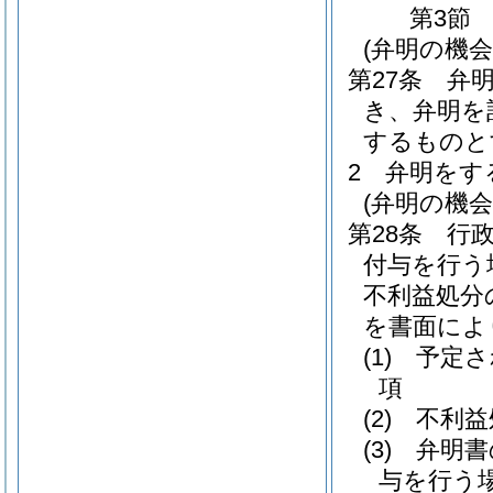
第3節
(弁明の機
第27条
弁
き、弁明を
するものと
2
弁明をす
(弁明の機
第28条
行
付与を行う
不利益処分
を書面によ
(1)
予定さ
項
(2)
不利益
(3)
弁明書
与を行う