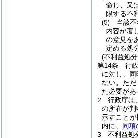
命じ、又
限する不
(5)
当該不
内容が著
の意見を
定める処
(不利益処
第14条
行
に対し、同
ない。
ただ
た必要があ
2
行政庁は
の所在が判
示すことが
内に、
同項
3
不利益処