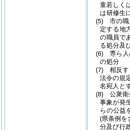
童若しく
は研修生
(5)
市の職
定する地
の職員で
る処分及
(6)
専ら人
の処分
(7)
相反す
法令の規
名宛人と
(8)
公衆衛
事象が発
らの公益
(県条例を
分及び行