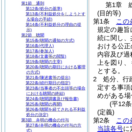
第1節
通則
第1章
第12条
(処分の基準)
(目的等)
第13条
(不利益処分をしようとす
る場合の手続)
第1条
この
第14条
(不利益処分の理由の提
規定の趣旨
示)
第2節
聴聞
続に関し、
第15条
(聴聞の通知の方式)
おける公正
第16条
(代理人)
第17条
(参加人)
内容及び過
第18条
(文書等の閲覧)
上を図り、
第19条
(聴聞の主宰)
第20条
(聴聞の期日における審理
とする。
の方式)
第21条
(陳述書等の提出)
2
処分、行
第22条
(続行期日の指定)
定する事項
第23条
(当事者の不出頭等の場合
における聴聞の終結)
めがある場
第24条
(聴聞調書及び報告書)
(平12
第25条
(聴聞の再開)
第26条
(聴聞を経てされる不利益
(定義)
処分の決定)
第2条
この
第3節
弁明の機会の付与
第27条
(弁明の機会の付与の方
当該各号
に
式)