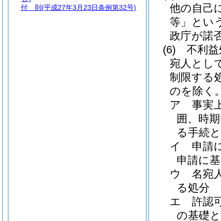
他の自己
付 則
(平成27年3月23日条例第32号)
等」という
政庁が諾
(6)
不利益
宛人とし
制限する
のを除く
ア
事実
囲、時
る手続
イ
申請
申請に基
ウ
名宛
る処分
エ
許認
の基礎