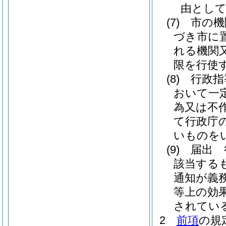
由とし
(7)
市の機
づき市に
れる機関
限を行使
(8)
行政指
おいて一
為又は不
て行政庁
いものを
(9)
届出 
該当する
通知が義
等上の効
されてい
2
前項
の規