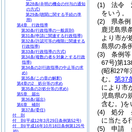
(1)
法令 
第28条
(弁明の機会の付与の通知
の方式)
をいう。
第29条
(聴聞に関する手続の準
用)
(2)
県条
第4章
行政指導
鹿児島県
第30条
(行政指導の一般原則)
第31条
(申請に関連する行政指導)
より市が
第32条
(許認可等の権限に関連する
島県の条
行政指導)
第33条
(行政指導の方式)
(3)
条例等
第34条
(複数の者を対象とする行政
67号)
第1
指導)
第34条の2
(行政指導の中止等の求
(昭和27年
め)
む。
第37
第35条
(この章の解釈)
第4章の2
処分等の求め
により市
第35条の2
(処分等の求め)
第5章
届出
児島県の
第36条
(届出)
含む。)
を
第6章
補則
第37条
(委任)
(4)
処分 
付 則
に当たる
付 則
(平成12年3月29日条例第52号)
付 則
(平成16年10月18日条例第125号
(5)
申請 
抄)