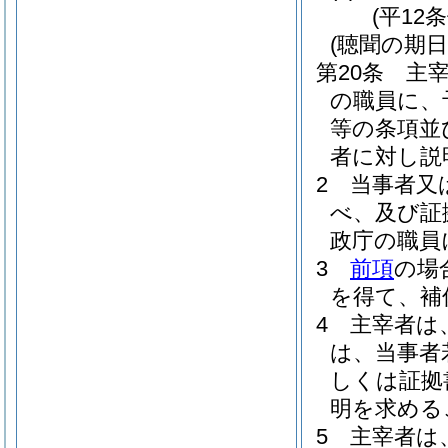
(平12
(聴聞の期
第20条
主
の職員に、
等の条項並
者に対し説
2
当事者又
べ、及び証
政庁の職員
3
前項
の場
を得て、補
4
主宰者は
は、当事者
しくは証拠
明を求める
5
主宰者は