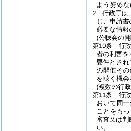
よう努めな
2
行政庁は
じ、申請書
必要な情報
(公聴会の開
第10条
行
者の利害を
要件とされ
の開催その
を聴く機会
(複数の行
第11条
行
おいて同一
ことをもっ
審査又は判
い。