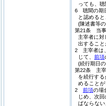
っても、聴
6
聴聞の期
と認めると
(陳述書等の
第21条
当
主宰者に対
出すること
2
主宰者は
じて、
前項
(続行期日の
第22条
主
を続行する
めることが
2
前項
の場
じめ、次回
ばならない