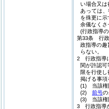
い場合又は
あっては、
を殊更に示
余儀なくさ
(行政指導の
第33条
行
政指導の趣
らない。
2
行政指導
関が許認可
限を行使し
掲げる事項
(1)
当該権
(2)
前号
の
(3)
当該権
3
行政指導