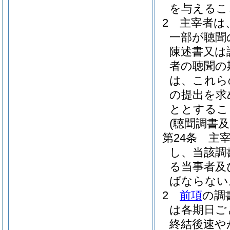
を与えるこ
2
主宰者は
一部が聴聞
陳述書又は
者の聴聞の
は、これら
の提出を求
ととするこ
(聴聞調書及
第24条
主
し、当該調
る当事者及
ばならない
2
前項
の調
は各期日ご
終結後速や