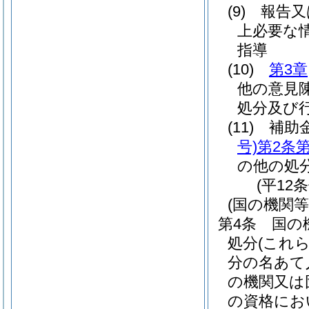
(9)
報告又
上必要な
指導
(10)
第3章
他の意見
処分及び
(11)
補助
号)
第2条第
の他の処
(平12
(国の機関
第4条
国の
処分
(これ
分の名あて
の機関又は
の資格にお