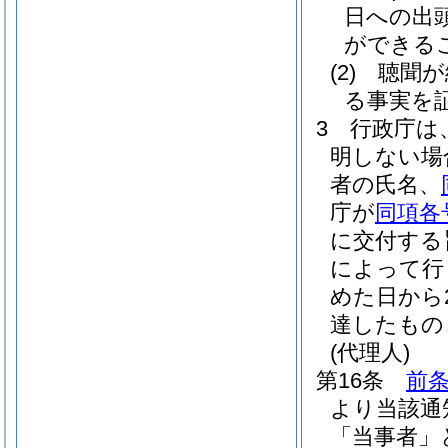
日への出
ができる
(2)
聴聞が
る事実を
3
行政庁は
明しない場
者の氏名、
庁が
同項各
に交付する
によって行
めた日から
達したもの
(代理人)
第16条
前条
より当該通
「当事者」