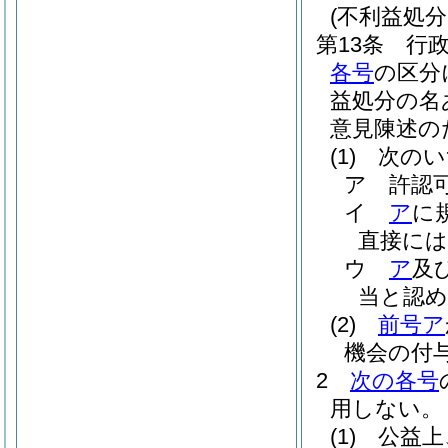
(不利益処
第13条
行
各号
の区分
益処分の名
意見陳述の
(1)
次のい
ア
許認
イ
ア
に
直接に
ウ
ア
及
当と認
(2)
前号ア
機会の付
2
次の各号
用しない。
(1)
公益上