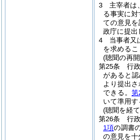
3
主宰者は
る事実に対
ての意見を
政庁に提出
4
当事者又
を求めるこ
(聴聞の再開
第25条
行
があると認
より提出さ
できる。
第
いて準用す
(聴聞を経
第26条
行
1項
の調書
の意見を十