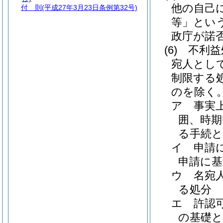
他の自己
付 則
(平成27年3月23日条例第32号)
等」という
政庁が諾
(6)
不利益
宛人とし
制限する
のを除く
ア
事実
囲、時
る手続
イ
申請
申請に基
ウ
名宛
る処分
エ
許認
の基礎