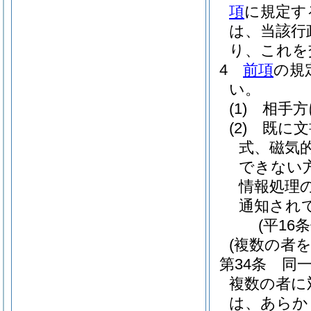
項
に規定す
は、当該行
り、これを
4
前項
の規
い。
(1)
相手方
(2)
既に文
式、磁気
できない
情報処理
通知され
(平16
(複数の者
第34条
同
複数の者に
は、あらか