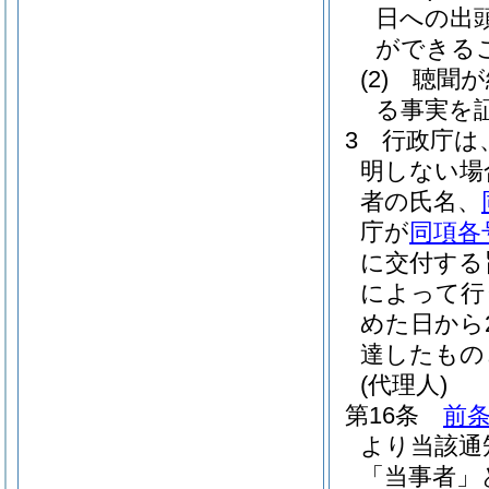
日への出
ができる
(2)
聴聞が
る事実を
3
行政庁は
明しない場
者の氏名、
庁が
同項各
に交付する
によって行
めた日から
達したもの
(代理人)
第16条
前条
より当該通
「当事者」