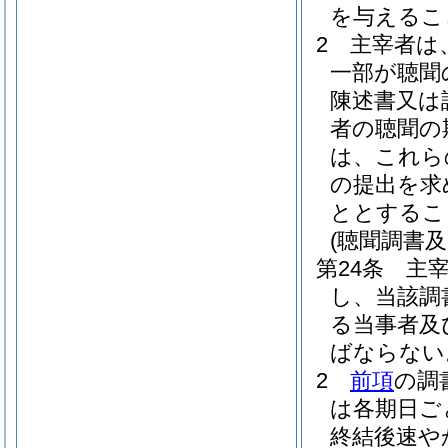
を与えるこ
2
主宰者は
一部が聴聞
陳述書又は
者の聴聞の
は、これら
の提出を求
ととするこ
(聴聞調書及
第24条
主
し、当該調
る当事者及
ばならない
2
前項
の調
は各期日ご
終結後速や