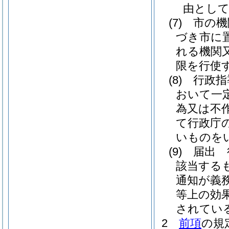
由とし
(7)
市の機
づき市に
れる機関
限を行使
(8)
行政指
おいて一
為又は不
て行政庁
いものを
(9)
届出 
該当する
通知が義
等上の効
されてい
2
前項
の規