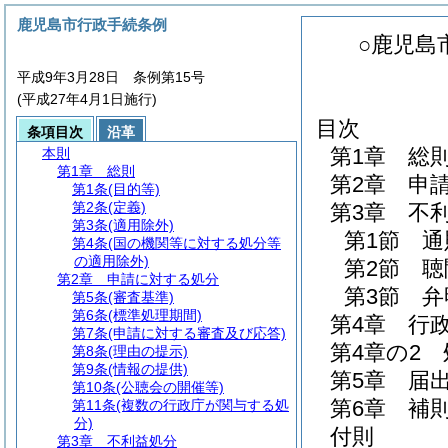
鹿児島市行政手続条例
○鹿児島
平成9年3月28日 条例第15号
(平成27年4月1日施行)
目次
条項目次
沿革
第1章
総
本則
第1章
総則
第2章
申
第1条
(目的等)
第2条
(定義)
第3章
不
第3条
(適用除外)
第1節
通
第4条
(国の機関等に対する処分等
の適用除外)
第2節
聴
第2章
申請に対する処分
第3節
弁
第5条
(審査基準)
第6条
(標準処理期間)
第4章
行
第7条
(申請に対する審査及び応答)
第4章の2
第8条
(理由の提示)
第9条
(情報の提供)
第5章
届
第10条
(公聴会の開催等)
第6章
補
第11条
(複数の行政庁が関与する処
分)
付則
第3章
不利益処分