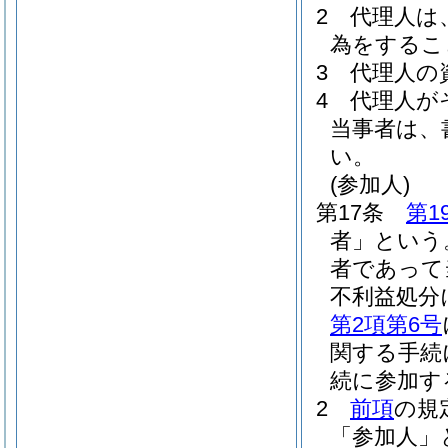
2
代理人は
為をするこ
3
代理人の
4
代理人が
当事者は、
い。
(参加人)
第17条
第1
者」という
者であって
不利益処分
第2項第6号
関する手続
続に参加す
2
前項
の規
「参加人」