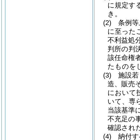
に規定す
き。
(2)
条例等
に至った
不利益処
判所の判
該任命権
たものを
(3)
施設若
造、販売
において
いて、専
当該基準
不充足の
確認され
(4)
納付す