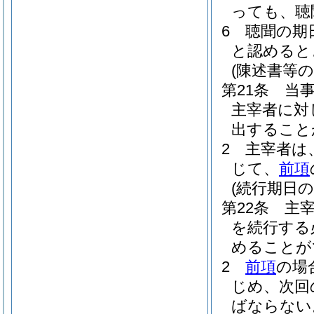
っても、聴
6
聴聞の期
と認めると
(陳述書等の
第21条
当
主宰者に対
出すること
2
主宰者は
じて、
前項
(続行期日の
第22条
主
を続行する
めることが
2
前項
の場
じめ、次回
ばならない