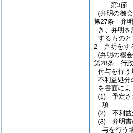
第3節
(弁明の機
第27条
弁
き、弁明を
するものと
2
弁明をす
(弁明の機
第28条
行
付与を行う
不利益処分
を書面によ
(1)
予定さ
項
(2)
不利益
(3)
弁明書
与を行う