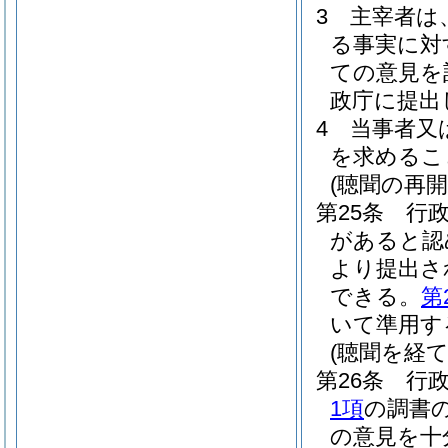
3
主宰者は
る事実に対
ての意見を
政庁に提出
4
当事者又
を求めるこ
(聴聞の再開
第25条
行
があると認
より提出さ
できる。
第
いて準用す
(聴聞を経
第26条
行
1項
の調書
の意見を十