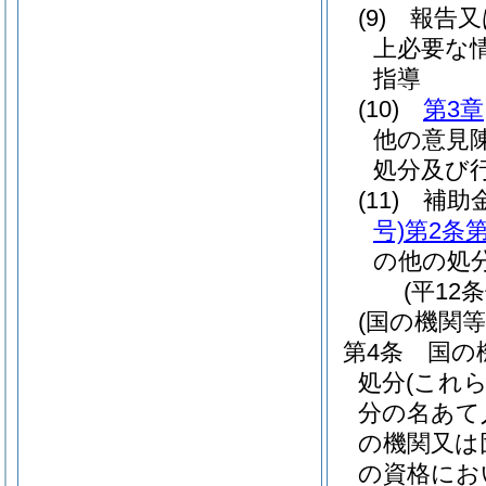
(9)
報告又
上必要な
指導
(10)
第3章
他の意見
処分及び
(11)
補助
号)
第2条第
の他の処
(平12
(国の機関
第4条
国の
処分
(これ
分の名あて
の機関又は
の資格にお