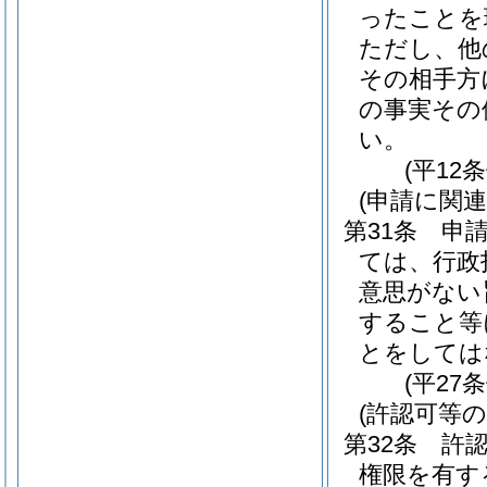
ったことを
ただし、他
その相手方
の事実その
い。
(平12
(申請に関
第31条
申
ては、行政
意思がない
すること等
とをしては
(平27
(許認可等
第32条
許
権限を有す