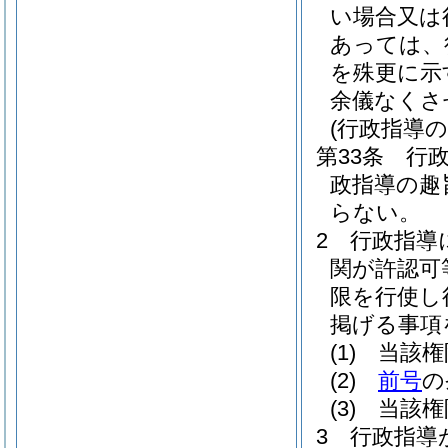
い場合又は
あっては、
を殊更に示
余儀なくさ
(行政指導の
第33条
行
政指導の趣
らない。
2
行政指導
関が許認可
限を行使し
掲げる事項
(1)
当該権
(2)
前号
の
(3)
当該権
3
行政指導