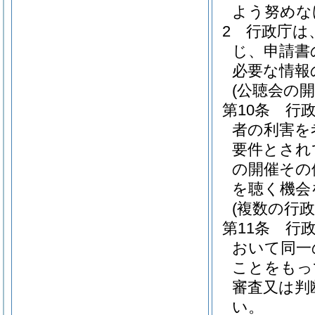
よう努めな
2
行政庁は
じ、申請書
必要な情報
(公聴会の開
第10条
行
者の利害を
要件とされ
の開催その
を聴く機会
(複数の行
第11条
行
おいて同一
ことをもっ
審査又は判
い。