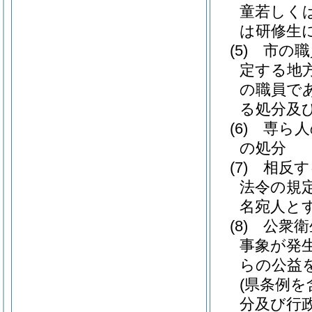
童若しく
は研修生
(5)
市の職
定する地
の職員で
る処分及
(6)
専ら人
の処分
(7)
相反す
法令の規
名宛人と
(8)
公衆衛
事象が発
らの公益
(県条例を
分及び行