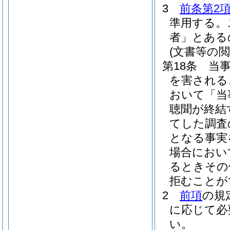
3
前条第2
準用する。
者」とある
(文書等の閲
第18条
当
を害される
おいて「当
聴聞が終結
てした調査
となる事実
場合におい
るときその
拒むことが
2
前項
の規
に応じて必
い。