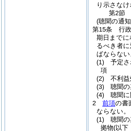
り示さなけ
第2節
(聴聞の通知
第15条
行
期日までに
るべき者に
ばならない
(1)
予定さ
項
(2)
不利益
(3)
聴聞の
(4)
聴聞に
2
前項
の書
ならない。
(1)
聴聞の
拠物
(以