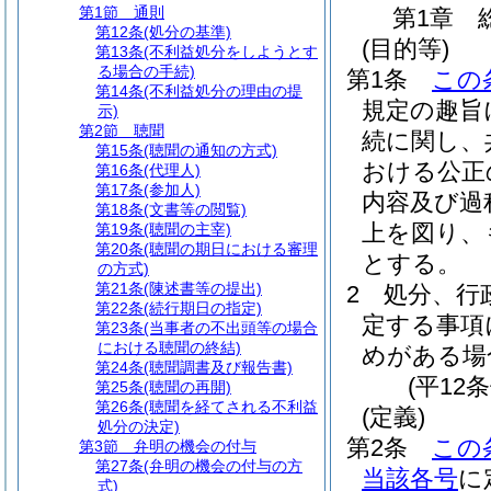
第1節
通則
第1章
第12条
(処分の基準)
(目的等)
第13条
(不利益処分をしようとす
る場合の手続)
第1条
この
第14条
(不利益処分の理由の提
規定の趣旨
示)
第2節
聴聞
続に関し、
第15条
(聴聞の通知の方式)
おける公正
第16条
(代理人)
第17条
(参加人)
内容及び過
第18条
(文書等の閲覧)
上を図り、
第19条
(聴聞の主宰)
第20条
(聴聞の期日における審理
とする。
の方式)
第21条
(陳述書等の提出)
2
処分、行
第22条
(続行期日の指定)
定する事項
第23条
(当事者の不出頭等の場合
における聴聞の終結)
めがある場
第24条
(聴聞調書及び報告書)
(平12
第25条
(聴聞の再開)
第26条
(聴聞を経てされる不利益
(定義)
処分の決定)
第2条
この
第3節
弁明の機会の付与
第27条
(弁明の機会の付与の方
当該各号
に
式)