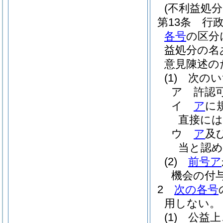
(不利益処
第13条
行
各号
の区分
益処分の名
意見陳述の
(1)
次のい
ア
許認
イ
ア
に
直接に
ウ
ア
及
当と認
(2)
前号ア
機会の付
2
次の各号
用しない。
(1)
公益上