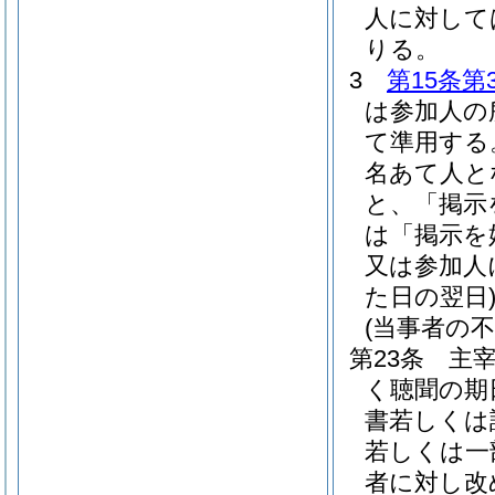
人に対して
りる。
3
第15条第
は参加人の
て準用する
名あて人と
と、「掲示
は「掲示を
又は参加人
た日の翌日
(当事者の
第23条
主
く聴聞の期
書若しくは
若しくは一
者に対し改