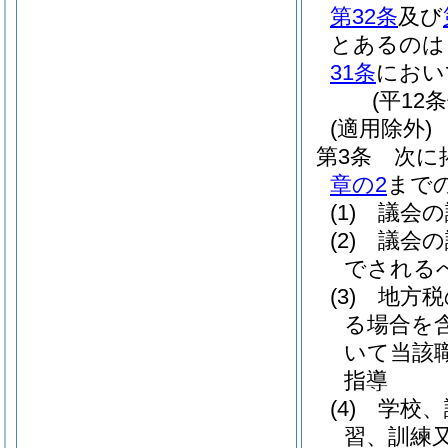
第32条
及び
とあるのは
31条
におい
(平12
(適用除外)
第3条
次に
章の2
まで
(1)
議会の
(2)
議会の
でされる
(3)
地方税
る場合を含
いて当該
指導
(4)
学校、
習、訓練