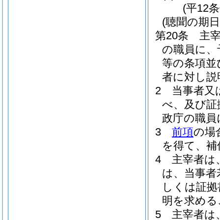
(平12
(聴聞の期
第20条
主
の職員に、
等の条項並
者に対し説
2
当事者又
べ、及び証
政庁の職員
3
前項
の場
を得て、補
4
主宰者は
は、当事者
しくは証拠
明を求める
5
主宰者は