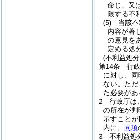
命じ、又
限する不
(5)
当該不
内容が著
の意見を
定める処
(不利益処
第14条
行
に対し、同
ない。
ただ
た必要があ
2
行政庁は
の所在が判
示すことが
内に、
同項
3
不利益処