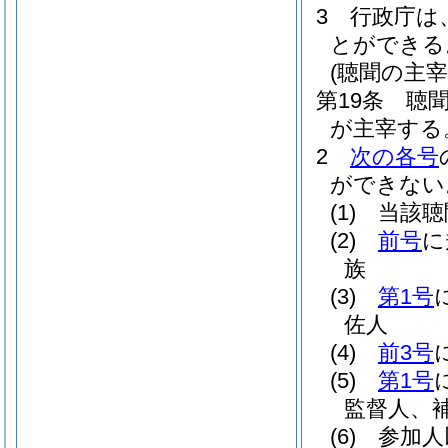
3
行政庁は
とができる
(聴聞の主宰
第19条
聴
が主宰する
2
次の各号
ができない
(1)
当該聴
(2)
前号
に
族
(3)
第1号
佐人
(4)
前3号
(5)
第1号
監督人、
(6)
参加人