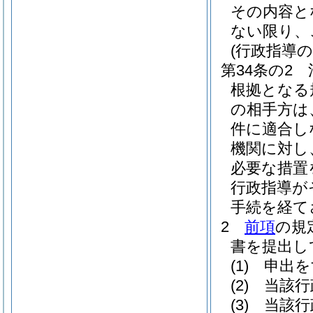
その内容と
ない限り、
(行政指導
第34条の2
根拠となる
の相手方は
件に適合し
機関に対し
必要な措置
行政指導が
手続を経て
2
前項
の規
書を提出し
(1)
申出を
(2)
当該行
(3)
当該行