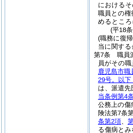
におけるそ
職員との権
めるところ
(平18
(職務に復
当に関する
第7条
職員
員がその職
鹿児島市職
29号。以
は、派遣先
当条例第4
公務上の傷
険法第7条
条第2項
、
る傷病とみ