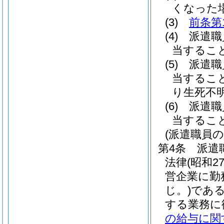
くなった
(3)
前条第
(4)
派遣職
当するこ
(5)
派遣職
当するこ
り生死不
(6)
派遣職
当するこ
(派遣職員の
第4条
派遣
法律
(昭和2
営企業に勤
じ。)
である
する業務に
の給与に関