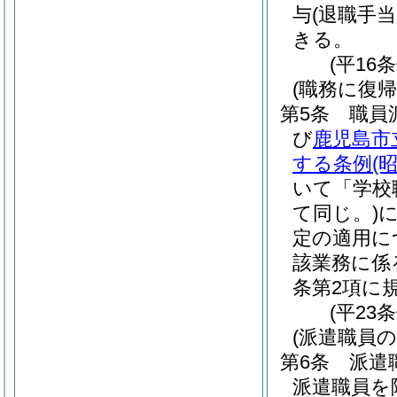
与
(退職手当
きる。
(平16
(職務に復
第5条
職員
び
鹿児島市
する条例
(
いて「学校
て同じ。)
定の適用に
該業務に係
条第2項に
(平23
(派遣職員
第6条
派遣
派遣職員を