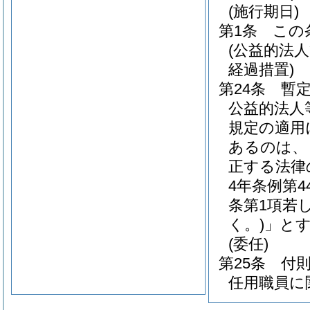
(施行期日)
第1条
この
(公益的法
経過措置)
第24条
暫
公益的法人
規定の適用
あるのは、
正する法律
4年条例第4
条第1項若
く。)
」と
(委任)
第25条
付
任用職員に