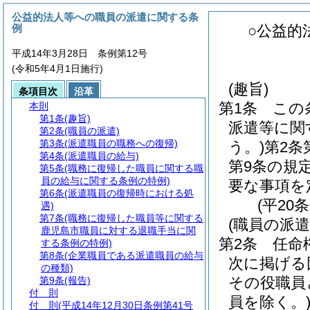
公益的法人等への職員の派遣に関する条
例
○公益的
平成14年3月28日 条例第12号
(令和5年4月1日施行)
(趣旨)
条項目次
沿革
第1条
この
本則
第1条
(趣旨)
派遣等に関
第2条
(職員の派遣)
第3条
(派遣職員の職務への復帰)
う。)
第2条
第4条
(派遣職員の給与)
第9条の規
第5条
(職務に復帰した職員に関する職
員の給与に関する条例の特例)
要な事項を
第6条
(派遣職員の復帰時における処
(平20
遇)
第7条
(職務に復帰した職員等に関する
(職員の派遣
鹿児島市職員に対する退職手当に関
第2条
任命
する条例の特例)
第8条
(企業職員である派遣職員の給与
次に掲げる
の種類)
その役職員
第9条
(報告)
付 則
員を除く。
付 則
(平成14年12月30日条例第41号