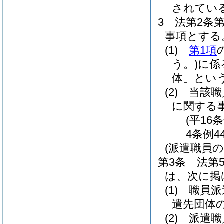
されてい
3
法第2条
事項とする
(1)
第1項
う。)
に係
体」という
(2)
当該職
に関する
(平16
4条例4
(派遣職員
第3条
法第
は、次に掲
(1)
職員派
遣先団体
(2)
派遣職