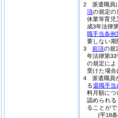
2
派遣職員
項
の規定の
休業等育児
成3年法律第
職手当条例
要しない期
3
前項
の規
年法律第33
の規定によ
受けた場合
4
派遣職員
る
退職手当
料月額につ
認められる
ることがで
(平18