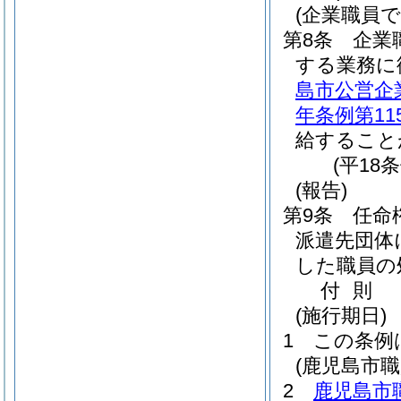
(企業職員
第8条
企業
する業務に
島市公営企
年条例第11
給すること
(平18
(報告)
第9条
任命
派遣先団体
した職員の
付
則
(施行期日)
1
この条例
(鹿児島市
2
鹿児島市