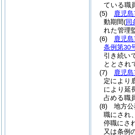
ている職
(5)
鹿児島
動期間
(
同
れた管理
(6)
鹿児島
条例第30号
引き続い
ととされ
(7)
鹿児島
定により
により延
占める職
(8)
地方公
職にされ
停職にさ
又は条例