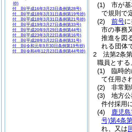
抄)
(1)
市が基
付 則
(平成16年3月23日条例第28号)
で規則で
付 則
(平成18年3月31日条例第19号抄)
付 則
(平成18年3月31日条例第21号抄)
(2)
前号
に
付 則
(平成19年3月27日条例第33号)
市の事務
付 則
(平成20年9月29日条例第44号)
付 則
(平成23年3月22日条例第16号)
推進を図
付 則
(平成28年3月22日条例第31号)
れる団体
付 則
(令和元年9月30日条例第19号抄)
付 則
(令和4年12月23日条例第44号抄)
2
法第2条
職員とする
(1)
臨時的
て任用さ
(2)
非常勤
(3)
地方公
件付採用
(4)
鹿児島
号)
第4条第
れ、又は