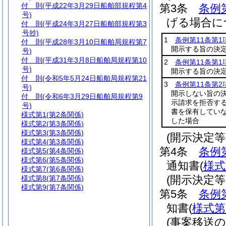
付 則
(平成22年3月29日船舶部規程第4
第3条
条例
号)
げる場合に
付 則
(平成24年3月27日船舶部規程第3
号抄)
1
条例第11条第1
付 則
(平成28年3月10日船舶局規程第7
開示する旨の決
号)
付 則
(平成31年3月8日船舶局規程第10
2
条例第11条第1
号)
開示する旨の決
付 則
(令和5年5月24日船舶局規程第21
3
条例第11条第2
号)
開示しない旨の
付 則
(令和6年3月29日船舶局規程第9
示請求を拒否す
号)
書を保有していな
様式第1
(第2条関係)
した場合
様式第2
(第3条関係)
様式第3
(第3条関係)
(開示決定
様式第4
(第3条関係)
第4条
条例
様式第5
(第4条関係)
様式第6
(第5条関係)
通知書
(
様式
様式第7
(第6条関係)
(開示決定
様式第8
(第7条関係)
様式第9
(第7条関係)
第5条
条例
知書
(
様式第
(事案移送の