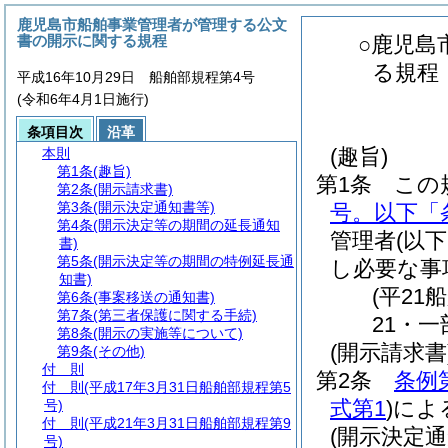
鹿児島市船舶事業管理者が管理する公文
書の開示に関する規程
○鹿児島
る規程
平成16年10月29日 船舶部規程第4号
(令和6年4月1日施行)
条項目次
沿革
(趣旨)
本則
第1条
(趣旨)
第1条
この
第2条
(開示請求書)
第3条
(開示決定通知書等)
号。以下「
第4条
(開示決定等の期間の延長通知
管理者
(以
書)
第5条
(開示決定等の期間の特例延長通
し必要な事
知書)
(平21
第6条
(事案移送の通知書)
第7条
(第三者保護に関する手続)
21・一
第8条
(開示の実施等について)
(開示請求書
第9条
(その他)
付 則
第2条
条例
付 則
(平成17年3月31日船舶部規程第5
式第1
)
によ
号)
付 則
(平成21年3月31日船舶部規程第9
(開示決定通
号)