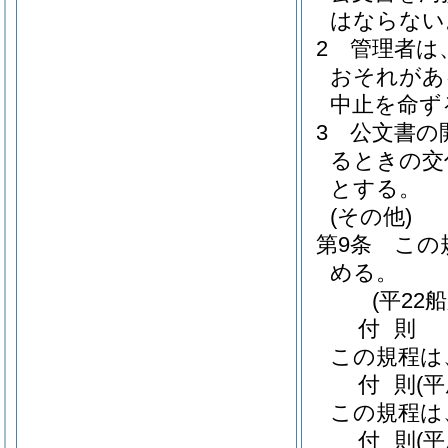
はならない
2
管理者は
おそれがあ
中止を命ず
3
公文書の
るときの交
とする。
(その他)
第9条
この
める。
(平22
付
則
この規程は
付
則
(
この規程は
付
則
(