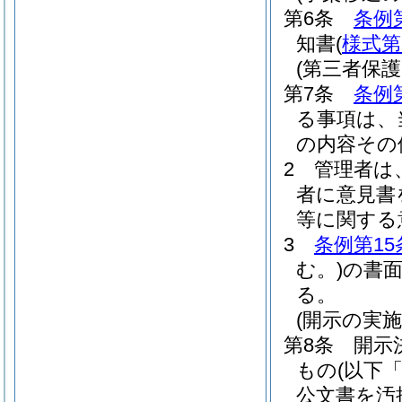
第6条
条例
知書
(
様式第
(第三者保
第7条
条例
る事項は、
の内容その
2
管理者は
者に意見書
等に関する
3
条例第15
む。)
の書
る。
(開示の実
第8条
開示
もの
(以下
公文書を汚