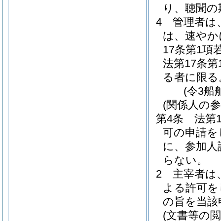
り、聴聞の
4
管理者は
は、速やか
17条第1項
法第17条
る者に限る
(令3船
(関係人の
第4条
法第
可の申請を
に、参加人
らない。
2
主宰者は
よる許可を
の旨を当該
(文書等の閲