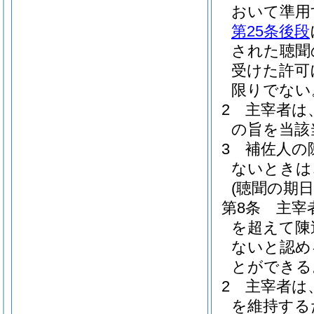
おいて準用
第25条後段
された聴聞
受けた許可
限りでない
2
主宰者は
の旨を当該
3
補佐人の
ないときは
(聴聞の期
第8条
主宰
を超えて陳
ないと認め
とができる
2
主宰者は
を維持する