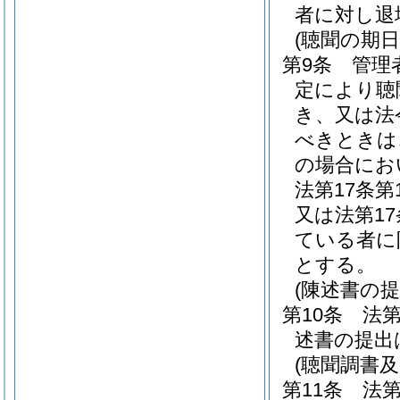
者に対し退
(聴聞の期
第9条
管理
定により聴
き、又は法
べきときは
の場合にお
法第17条
又は法第1
ている者に
とする。
(陳述書の提
第10条
法第
述書の提出
(聴聞調書及
第11条
法第