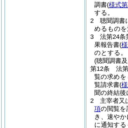
調書
(
様式第
する。
2
聴聞調書
めるものを
3
法第24条
果報告書
(
様
のとする。
(聴聞調書
第12条
法第
覧の求めを
覧請求書
(
様
聞の終結後
2
主宰者又
項
の閲覧を
き、速やか
に通知する