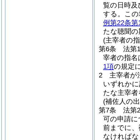
覧の日時及
する。
この
例第22条第
たな聴聞の
(主宰者の指
第6条
法第
宰者の指名
1項
の規定
2
主宰者が
いずれかに
たな主宰者
(補佐人の
第7条
法第
可の申請に
前までに、
なければな