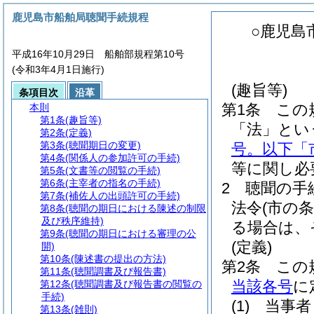
鹿児島市船舶局聴聞手続規程
○鹿児島
平成16年10月29日 船舶部規程第10号
(令和3年4月1日施行)
(趣旨等)
条項目次
沿革
第1条
この
本則
第1条
(趣旨等)
「法」とい
第2条
(定義)
第3条
(聴聞期日の変更)
号。以下「
第4条
(関係人の参加許可の手続)
等に関し必
第5条
(文書等の閲覧の手続)
第6条
(主宰者の指名の手続)
2
聴聞の手
第7条
(補佐人の出頭許可の手続)
法令
(市の
第8条
(聴聞の期日における陳述の制限
及び秩序維持)
る場合は、
第9条
(聴聞の期日における審理の公
(定義)
開)
第10条
(陳述書の提出の方法)
第2条
この
第11条
(聴聞調書及び報告書)
当該各号
に
第12条
(聴聞調書及び報告書の閲覧の
手続)
(1)
当事者
第13条
(雑則)