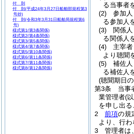
付 則
る当事者
付 則
(平成24年3月27日船舶部規程第3
(2)
参加人
号抄)
付 則
(令和3年3月31日船舶局規程第6
る参加人
号)
(3)
関係人
様式第1
(第3条関係)
様式第2
(第4条関係)
る関係人
様式第3
(第5条関係)
(4)
主宰者
様式第4
(第7条関係)
様式第5
(第10条関係)
より聴聞
様式第6
(第11条関係)
(5)
補佐人
様式第7
(第11条関係)
様式第8
(第12条関係)
る補佐人
(聴聞期日の
第3条
当事
業管理者
(
を申し出る
2
前項
の規
より、行わ
3
管理者は