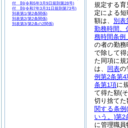
付 則
(令和5年3月9日規則第28号)
規定する育
付 則
(令和7年3月31日規則第73号)
定による短
別表第1
(第2条関係)
別表第2
(第2条関係)
額は、
別表
別表第3
(第2条の2関係)
勤務時間、
務時間条例
の者の勤務
で除して得
た同項に規
は、
同表
の
例第2条第4
条第1項
に
て得た額
(
切り捨てた
関する条例
いう。)
第2
に管理職員