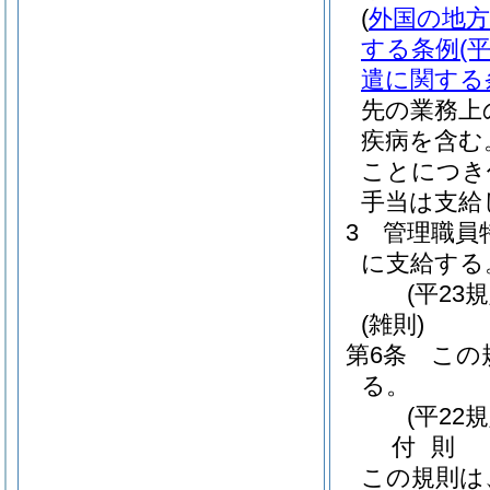
(
外国の地
する条例
(
遣に関する
先の業務上
疾病を含む
ことにつき
手当は支給
3
管理職員
に支給する
(平23
(雑則)
第6条
この
る。
(平22
付
則
この規則は