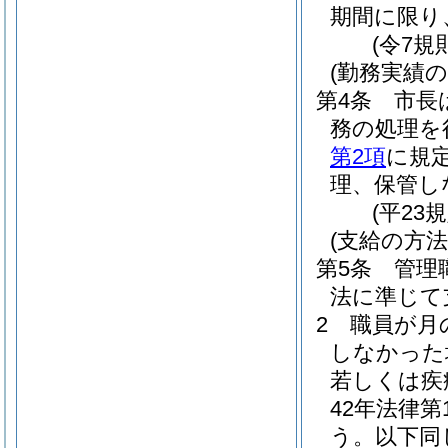
期間に限り
(令7規
(勤務実績の
第4条
市長
務の処理を
第2項
に規
理、保管し
(平23
(支給の方法
第5条
管理
法に準じて
2
職員が月
しなかった
若しくは疾
42年法律第1
う。以下同