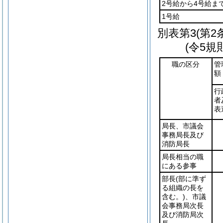
2号給から4号給ま
1号給
別表第3
(第2
(令5規
職の区分
管
額
行
者
表
局長、市議会
事務局長及び
消防局長
局長相当の職
にある参事
部長
(部に準ず
る組織の長を
含む。)
、市議
会事務局次長
及び消防局次