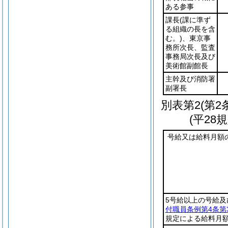
ある参事
課長
(課に準ず
る組織の長を含
む。)
、東京事
務所次長、監査
事務局次長及び
美術館副館長
主幹及び消防署
副署長
別表第2
(第2
(平28
号給又は給料月額
5号給以上の号給及
付職員条例第4条第
規定による給料月