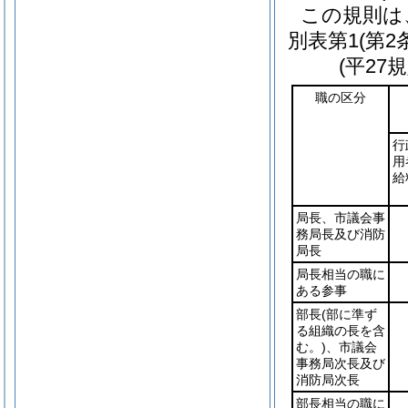
この規則は
別表第1
(第2
(平27
職の区分
行
用
給
局長、市議会事
務局長及び消防
局長
局長相当の職に
ある参事
部長
(部に準ず
る組織の長を含
む。)
、市議会
事務局次長及び
消防局次長
部長相当の職に