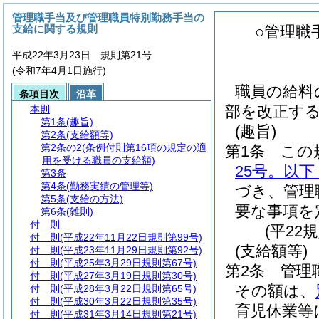
管理職手当及び管理職員特別勤務手当の
支給に関する規則
○管理職
平成22年3月23日 規則第21号
(令和7年4月1日施行)
職員の給料
条項目次
沿革
部を改正す
本則
第1条
(趣旨)
(趣旨)
第2条
(支給額等)
第2条の2
(条例付則第16項の規定の適
第1条
この
用を受ける職員の支給額)
25号。以
第3条
第4条
(勤務実績の管理等)
づき、管理
第5条
(支給の方法)
要な事項を
第6条
(雑則)
付 則
(平22
付 則
(平成22年11月22日規則第99号)
(支給額等)
付 則
(平成23年11月29日規則第92号)
付 則
(平成25年3月29日規則第67号)
第2条
管理
付 則
(平成27年3月19日規則第30号)
その額は、
付 則
(平成28年3月22日規則第65号)
付 則
(平成30年3月22日規則第35号)
育児休業等
付 則
(平成31年3月14日規則第21号)