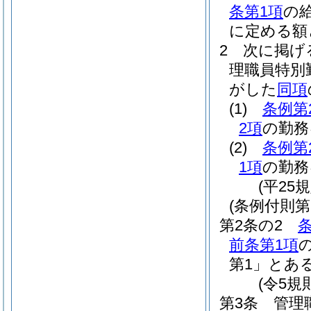
条第1項
の
に定める額
2
次に掲げ
理職員特別
がした
同項
(1)
条例第
2項
の勤務
(2)
条例第
1項
の勤務
(平25
(条例付則
第2条の2
前条第1項
第1」とあ
(令5規
第3条
管理