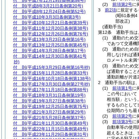
付 則
(平成7年12月19日条例第54号)
(2)
前項第2号
に
付 則
(平成8年3月21日条例第20号)
3
前2項
に規定する
付 則
(平成8年12月24日条例第52号)
(昭61条例
付 則
(平成10年3月3日条例第3号)
部改正)
付 則
(平成10年12月21日条例第39号)
(通勤手当)
付 則
(平成11年12月20日条例第38号)
第12条
通勤手当は
付 則
(平成12年12月26日条例第76号)
(1)
通勤のため交
付 則
(平成13年3月23日条例第16号)
であつて交通機
付 則
(平成13年12月25日条例第45号)
(2)
通勤のため自
付 則
(平成14年3月28日条例第17号)
用しなければ通
付 則
(平成14年12月30日条例第41号
ロメートル未満
抄)
(3)
通勤のため交
付 則
(平成15年3月29日条例第16号抄)
ば通勤すること
付 則
(平成15年11月28日条例第33号)
通勤距離が片道
付 則
(平成16年10月18日条例第138号)
2
通勤手当の額は
付 則
(平成17年3月30日条例第27号抄)
(1)
前項第1号
に
付 則
(平成17年11月18日条例第88号)
この号において
付 則
(平成18年3月31日条例第19号)
相当額」という。
付 則
(平成19年3月27日条例第38号)
するものとして
付 則
(平成19年12月25日条例第75号)
位期間のうち最も
付 則
(平成21年3月27日条例第29号)
(2)
前項第2号
に
付 則
(平成21年5月28日条例第37号)
(3)
前項第3号
に
付 則
(平成21年11月30日条例第49号)
自動車等の使用
付 則
(平成22年11月15日条例第49号)
超えるときは、
付 則
(平成23年11月29日条例第31号)
に定める額又は