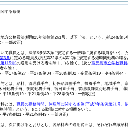
に関する条例
、地方公務員法
(昭和25年法律第261号。以下「法」という。)
第24条第
32・一部改正)
おいて職員とは、法第3条第2項に規定する一般職に属する職員をいう。
第3条
に定める職員及び法第22条の4第1項に規定する短時間勤務の職
第115号)
の適用を受ける者を除く。)
を除く。)
及び
鹿児島市立学校職員
者を除く。
16・平17条例27・平27条例34・平28条例32・令元条例19・令4条例44
給与とは、給料、管理職手当、初任給調整手当、扶養手当、地域手当、
休日勤務手当、夜間勤務手当、宿日直手当、管理職員特別勤務手当、退
8・平18条例19・平21条例49・平28条例60・一部改正)
給料とは、
職員の勤務時間、休暇等に関する条例
(平成7年条例第21号。
務時間」という。)
による勤務に対する報酬をいう。
9・平7条例21・平21条例49・一部改正)
類は、次に掲げるとおりとし、各給料表の適用範囲は、それぞれ当該給