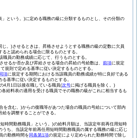
表」という。)
に定める職務の級に分類するものとし、その分類の
じ。)
させるときは、昇格させようとする職務の級の定数に欠員
すると認められる場合に限るものとする。
該職員の勤務成績に応じて、行うものとする。
させるか否か及び昇給させる場合の昇給の号給数は、
前項
に規定
して規則で定める基準に従い決定するものとする。
同項
に規定する期間における当該職員の勤務成績が特に良好である
める基準に従い決定するものとする。
の4月1日以後在職している職員
(
次号
に掲げる職員を除く。)
の各給料表の適用を受ける職員でその職務の級がこれに相当するも
合を含む。)
からの復職等があつた場合の職員の号給について部内
号給を調整することができる。
用短時間勤務職員」という。)
の給料月額は、当該定年前再任用短時
のうち、当該定年前再任用短時間勤務職員の属する職務の級に応じ
員の勤務時間を
同条第1項
の規定により定められた勤務時間で除し