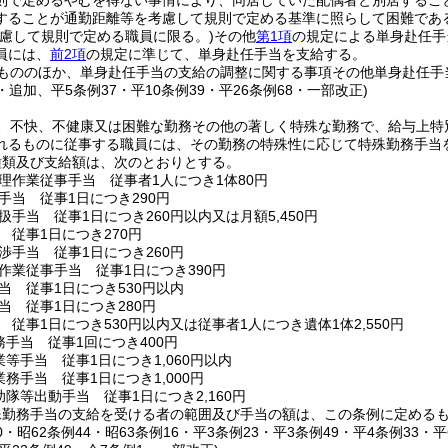
則で定めるやむを得ない事情により、同居していた配偶者と別居するこ
することが通勤距離等を考慮して規則で定める基準に照らして困難であ
考慮して規則で定める職員に限る。)
その他
第1項
の規定による単身赴任手
員には、
前2項
の規定に準じて、単身赴任手当を支給する。
もののほか、単身赴任手当の支給の調整に関する事項その他単身赴任手
8・追加、平5条例37・平10条例39・平26条例68・一部改正)
、不快、不健康又は困難な勤務その他の著しく特殊な勤務で、給与上特
れるものに従事する職員には、その勤務の特殊性に応じて特殊勤務手当
種類及び支給額は、次のとおりとする。
理作業従事手当 従事者1人につき1体80円
手当 従事1日につき290円
手当 従事1日につき260円以内又は月額5,450円
 従事1日につき270円
渉手当 従事1日につき260円
作業従事手当 従事1日につき390円
当 従事1日につき530円以内
当 従事1日につき280円
従事1日につき530円以内又は従事者1人につき遺体1体2,550円
手当 従事1回につき400円
等手当 従事1日につき1,060円以内
務手当 従事1日につき1,000円
隊等出動手当 従事1日につき2,160円
殊勤務手当の支給を受ける者の範囲及び手当の額は、この条例に定める
50・昭62条例44・昭63条例16・平3条例23・平3条例49・平4条例33・