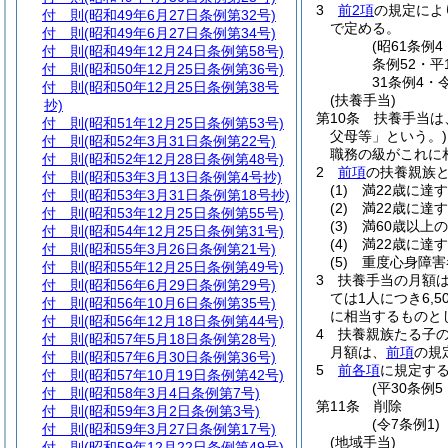
3
前2項
の規定によ
付 則
(昭和49年6月27日条例第32号)
で定める。
付 則
(昭和49年6月27日条例第34号)
(昭61条例
付 則
(昭和49年12月24日条例第58号)
条例52・平
付 則
(昭和50年12月25日条例第36号)
31条例4・
付 則
(昭和50年12月25日条例第38号
(扶養手当)
抄)
第10条
扶養手当は
付 則
(昭和51年12月25日条例第53号)
父母等」という。)
付 則
(昭和52年3月31日条例第22号)
職務の級がこれに
付 則
(昭和52年12月28日条例第48号)
2
前項
の扶養親族
付 則
(昭和53年3月13日条例第4号抄)
(1)
満22歳に達
付 則
(昭和53年3月31日条例第18号抄)
(2)
満22歳に達
付 則
(昭和53年12月25日条例第55号)
(3)
満60歳以上
付 則
(昭和54年12月25日条例第31号)
(4)
満22歳に達
付 則
(昭和55年3月26日条例第21号)
(5)
重度心身障害
付 則
(昭和55年12月25日条例第49号)
3
扶養手当の月額
付 則
(昭和56年6月29日条例第29号)
ては1人につき6,5
付 則
(昭和56年10月6日条例第35号)
に相当するものとし
付 則
(昭和56年12月18日条例第44号)
4
扶養親族たる子の
付 則
(昭和57年5月18日条例第28号)
月額は、
前項
の規
付 則
(昭和57年6月30日条例第36号)
5
前各項
に規定す
付 則
(昭和57年10月19日条例第42号)
(平30条例
付 則
(昭和58年3月4日条例第7号)
第11条
削除
付 則
(昭和59年3月2日条例第3号)
(令7条例1)
付 則
(昭和59年3月27日条例第17号)
(地域手当)
付 則
(昭和59年12月22日条例第49号)