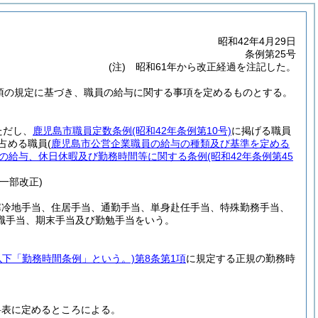
昭和42年4月29日
条例第25号
(注) 昭和61年から改正経過を注記した。
5項の規定に基づき、職員の給与に関する事項を定めるものとする。
ただし、
鹿児島市職員定数条例
(昭和42年条例第10号)
に掲げる職員
を占める職員
(
鹿児島市公営企業職員の給与の種類及び基準を定める
の給与、休日休暇及び勤務時間等に関する条例
(昭和42年条例第45
・一部改正)
寒冷地手当、住居手当、通勤手当、単身赴任手当、特殊勤務手当、
職手当、期末手当及び勤勉手当をいう。
以下「勤務時間条例」という。)
第8条第1項
に規定する正規の勤務時
料表に定めるところによる。