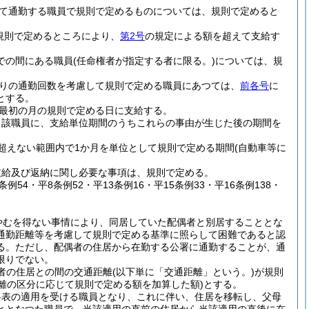
て通勤する職員で規則で定めるものについては、規則で定めると
規則で定めるところにより、
第2号
の規定による額を超えて支給す
での間にある職員
(任命権者が指定する者に限る。)
については、規
りの通勤回数を考慮して規則で定める職員にあつては、
前各号
に
とする。
最初の月の規則で定める日に支給する。
当該職員に、支給単位期間のうちこれらの事由が生じた後の期間を
超えない範囲内で1か月を単位として規則で定める期間
(自動車等に
支給及び返納に関し必要な事項は、規則で定める。
条例54・平8条例52・平13条例16・平15条例33・平16条例138・
やむを得ない事情により、同居していた配偶者と別居することとな
通勤距離等を考慮して規則で定める基準に照らして困難であると認
る。
ただし、配偶者の住居から在勤する公署に通勤することが、通
限りでない。
者の住居との間の交通距離
(以下単に「交通距離」という。)
が規則
距離の区分に応じて規則で定める額を加算した額)
とする。
料表の適用を受ける職員となり、これに伴い、住居を移転し、父母