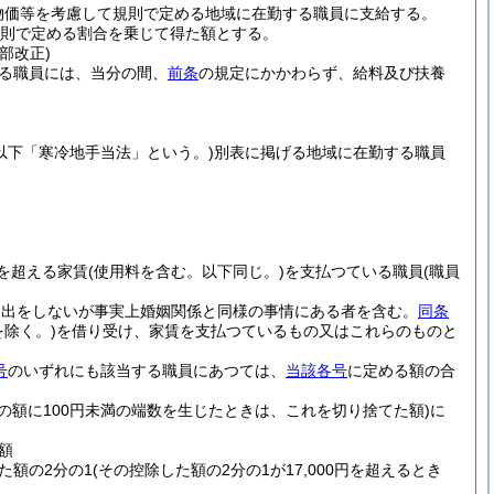
物価等を考慮して規則で定める地域に在勤する職員に支給する。
規則で定める割合を乗じて得た額とする。
一部改正)
る職員には、当分の間、
前条
の規定にかかわらず、給料及び扶養
。以下「寒冷地手当法」という。)
別表に掲げる地域に在勤する職員
円を超える家賃
(使用料を含む。以下同じ。)
を支払つている職員
(職員
届出をしないが事実上婚姻関係と同様の事情にある者を含む。
同条
除く。)
を借り受け、家賃を支払つているもの又はこれらのものと
号
のいずれにも該当する職員にあつては、
当該各号
に定める額の合
その額に100円未満の端数を生じたときは、これを切り捨てた額)
に
額
た額の2分の1
(その控除した額の2分の1が17,000円を超えるとき