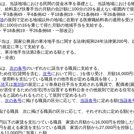
当は、当該地域における民間の賃金水準を基礎とし、当該地域における
、給料及び扶養手当の月額の合計額に100分の20を超えない範囲内で
4・平3条例49・平4条例42・平18条例19・平21条例49・平26条例68・
項
の規則で定める地域以外の地域に在勤する医療職給料表の適用を受け
額に100分の16を乗じて得た月額の地域手当を支給する。
2・平18条例19・平26条例68・一部改正)
手当は、国家公務員の寒冷地手当に関する法律
(昭和24年法律第200号
の規定に準じて支給する。
は、寒冷地手当法第2条に定める額とする。
0・全改)
当は、
次の各号
のいずれかに該当する職員に支給する。
ため住宅
(貸間を含む。
次号
において同じ。)
を借り受け、月額16,000
、使用料を支払つている職員その他市長が定める職員を除く。)
1項
又は
第3項
の規定により単身赴任手当を支給される職員で、配偶者
(
が居住するための住宅
(市が設置する有料公舎その他規則で定める住宅を
あると認められるものとして規則で定めるもの
は、
次の各号
に掲げる職員の区分に応じて、
当該各号
に定める額
(
当該各
掲げる職員 次に掲げる職員の区分に応じて、それぞれ次に定める額
(
00円以下の家賃を支払つている職員 家賃の月額から16,000円を控除した
00円を超える家賃を支払つている職員 家賃の月額から27,000円を控除し
)
を11,000円に加算した額