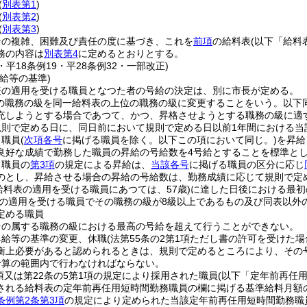
(
別表第1
)
(
別表第2
)
(
別表第3
)
その複雑、困難及び責任の度に基づき、これを
前項
の給料表
(以下「給料
務の内容は
別表第4
に定めるとおりとする。
4・平18条例19・平28条例32・一部改正)
給等の基準)
表の適用を受ける職員となつた者の号給の決定は、別に市長が定める。
員の職務の級を同一給料表の上位の職務の級に変更することをいう。以下同
充しようとする場合であつて、かつ、昇格させようとする職務の級に適
規則で定める日に、同日前において規則で定める日以前1年間における当
り職員
(
次項各号
に掲げる職員を除く。以下この項において同じ。)
を昇給
良好な成績で勤務した職員の昇給の号給数を4号給とすることを標準と
る職員の
第3項
の規定による昇給は、
当該各号
に掲げる職員の区分に応じ
のとし、昇給させる場合の昇給の号給数は、勤務成績に応じて規則で定
給料表の適用を受ける職員にあつては、57歳)
に達した日後における最初
の適用を受ける職員でその職務の級が8級以上であるもの及び同表以外
定める職員
その属する職務の級における最高の号給を超えて行うことができない。
昇給等の基準の変更、休職
(法第55条の2第1項ただし書の許可を受けた場
衡上必要があると認められるときは、規則で定めるところにより、その
予算の範囲内で行わなければならない。
1項又は第22条の5第1項の規定により採用された職員
(以下「定年前再任
される給料表の定年前再任用短時間勤務職員の欄に掲げる基準給料月額
条例第2条第3項
の規定により定められた当該定年前再任用短時間勤務職