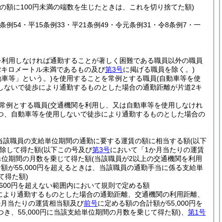
その額に100円未満の端数を生じたときは、これを切り捨てた額)
7条例54・平15条例33・平21条例49・令元条例31・令8条例7・一
を利用しなければ通勤することが著しく困難である職員以外の職員
2キロメートル未満であるもの及び
第3号
に掲げる職員を除く。)
動車等」という。)
を使用することを常例とする職員
(自動車等を使
しないで徒歩により通勤するものとした場合の通勤距離が片道2キ
常例とする職員
(交通機関を利用し、又は自動車等を使用しなけれ
つ、自動車等を使用しないで徒歩により通勤するものとした場合の
当該職員の支給単位期間の通勤に要する運賃の額に相当する額
(以下
除して得た額
(以下この号及び
第3号
において「1か月当たりの運賃
給単位期間の月数を乗じて得た額
(当該職員が2以上の交通機関を利用
が55,000円を超えるときは、当該職員の通勤手当に係る支給単
て得た額)
600円を超えない範囲内において規則で定める額
により通勤するものとした場合の通勤距離、交通機関の利用距離、
か月当たりの運賃相当額及び
前号
に定める額の合計額が55,000円を
、55,000円に当該支給単位期間の月数を乗じて得た額)
、
第1号