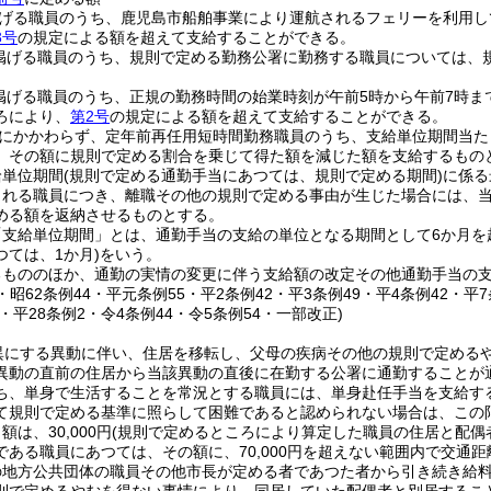
げる職員のうち、鹿児島市船舶事業により運航されるフェリーを利用し
3号
の規定による額を超えて支給することができる。
掲げる職員のうち、規則で定める勤務公署に勤務する職員については、
。
掲げる職員のうち、正規の勤務時間の始業時刻が午前5時から午前7時ま
ろにより、
第2号
の規定による額を超えて支給することができる。
にかかわらず、定年前再任用短時間勤務職員のうち、支給単位期間当た
、その額に規則で定める割合を乗じて得た額を減じた額を支給するもの
給単位期間
(規則で定める通勤手当にあつては、規則で定める期間)
に係る
される職員につき、離職その他の規則で定める事由が生じた場合には、
める額を返納させるものとする。
「支給単位期間」とは、通勤手当の支給の単位となる期間として6か月を
ては、1か月)
をいう。
るもののほか、通勤の実情の変更に伴う支給額の改定その他通勤手当の
4・昭62条例44・平元条例55・平2条例42・平3条例49・平4条例42・平7
8・平28条例2・令4条例44・令5条例54・一部改正)
異にする異動に伴い、住居を移転し、父母の疾病その他の規則で定める
異動の直前の住居から当該異動の直後に在勤する公署に通勤することが
ち、単身で生活することを常況とする職員には、単身赴任手当を支給す
て規則で定める基準に照らして困難であると認められない場合は、この
は、30,000円
(規則で定めるところにより算定した職員の住居と配偶
である職員にあつては、その額に、70,000円を超えない範囲内で交通
の地方公共団体の職員その他市長が定める者であつた者から引き続き給