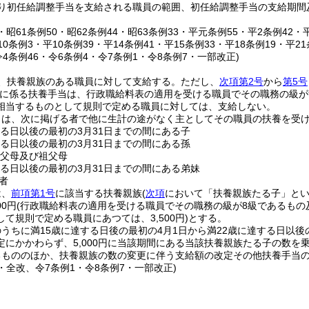
り初任給調整手当を支給される職員の範囲、初任給調整手当の支給期間
4・昭61条例50・昭62条例44・昭63条例33・平元条例55・平2条例42・
10条例3・平10条例39・平14条例41・平15条例33・平18条例19・平2
令4条例46・令6条例4・令7条例1・令8条例7・一部改正)
、扶養親族のある職員に対して支給する。
ただし、
次項第2号
から
第5号
に係る扶養手当は、行政職給料表の適用を受ける職員でその職務の級が
相当するものとして規則で定める職員に対しては、支給しない。
とは、次に掲げる者で他に生計の途がなく主としてその職員の扶養を受
する日以後の最初の3月31日までの間にある子
する日以後の最初の3月31日までの間にある孫
の父母及び祖父母
する日以後の最初の3月31日までの間にある弟妹
者
は、
前項第1号
に該当する扶養親族
(
次項
において「扶養親族たる子」とい
00円
(行政職給料表の適用を受ける職員でその職務の級が8級であるも
て規則で定める職員にあつては、3,500円)
とする。
うちに満15歳に達する日後の最初の4月1日から満22歳に達する日以後
定にかかわらず、5,000円に当該期間にある当該扶養親族たる子の数を
るもののほか、扶養親族の数の変更に伴う支給額の改定その他扶養手当
5・全改、令7条例1・令8条例7・一部改正)