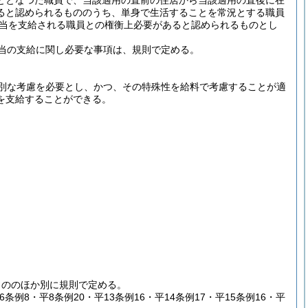
ととなつた職員で、当該適用の直前の住居から当該適用の直後に在
ると認められるもののうち、単身で生活することを常況とする職員
当を支給される職員との権衡上必要があると認められるものとし
当の支給に関し必要な事項は、規則で定める。
別な考慮を必要とし、かつ、その特殊性を給料で考慮することが適
を支給することができる。
もののほか別に規則で定める。
平6条例8・平8条例20・平13条例16・平14条例17・平15条例16・平