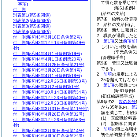
て得た数を乗じて
事項)
(昭61条例
付 則
(給料の支給)
別表第1
(第5条関係)
第7条
給料の計算
別表第2
(第5条関係)
2
給料の支給日は
別表第3
(第5条関係)
第8条
新たに職員
別表第4
(第5条関係)
2
職員が退職した
付 則
(昭和43年3月18日条例第2号)
3
第1項
又は
前項前
付 則
(昭和43年12月14日条例第49号
し引いた日数を基
抄)
(平元条例5
付 則
(昭和44年4月1日条例第19号)
(管理職手当)
付 則
(昭和44年4月1日条例第20号)
第9条
管理又は監
付 則
(昭和44年4月25日条例第21号)
できる。
付 則
(昭和45年3月20日条例第4号)
2
前項
の規定によ
付 則
(昭和45年4月1日条例第18号)
25を超えてはなら
付 則
(昭和45年12月26日条例第53号)
3
第1項
の職員につ
付 則
(昭和46年3月2日条例第1号)
(昭61条例
付 則
(昭和46年10月14日条例第34号)
(初任給調整手当)
付 則
(昭和46年12月23日条例第40号)
第9条の2
次の各号
付 則
(昭和47年12月23日条例第54号)
から35年以内、
第
付 則
(昭和48年3月31日条例第11号抄)
額を減じて、初任
付 則
(昭和48年4月28日条例第32号)
(1)
医療職給料表
付 則
(昭和48年12月26日条例第63号
(2)
獣医学に関す
抄)
2
前項
の職に在職
付 則
(昭和49年3月30日条例第14号)
初任給調整手当を
付 則
(昭和49年4月30日条例第23号)