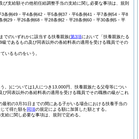
及び支給額その他初任給調整手当の支給に関し必要な事項は、規則
平3条例49・平4条例42・平5条例37・平6条例41・平7条例54・平8
1条例29・平26条例68・平28条例2・平28条例60・平30条例5・平
までのいずれかに該当する扶養親族
(
第3項
において「扶養親族たる
9級であるもの及び同表以外の各給料表の適用を受ける職員でその
けているものをいう。
う。)
については1人につき13,000円、扶養親族たる父母等につい
の及び同表以外の各給料表の適用を受ける職員でその職務の級がこれ
の最初の3月31日までの間にある子がいる場合における扶養手当の
乗じて得た額を
同項
の規定による額に加算した額とする。
の支給に関し必要な事項は、規則で定める。