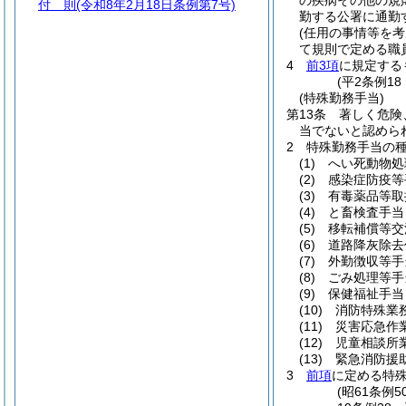
の疾病その他の規
付 則
(令和8年2月18日条例第7号)
勤する公署に通勤
(任用の事情等を
て規則で定める職
4
前3項
に規定する
(平2条例1
(特殊勤務手当)
第13条
著しく危険
当でないと認めら
2
特殊勤務手当の
(1)
へい死動物処
(2)
感染症防疫等
(3)
有毒薬品等取扱
(4)
と畜検査手当
(5)
移転補償等交
(6)
道路降灰除去
(7)
外勤徴収等手
(8)
ごみ処理等手
(9)
保健福祉手当 
(10)
消防特殊業務
(11)
災害応急作業
(12)
児童相談所業
(13)
緊急消防援助
3
前項
に定める特
(昭61条例