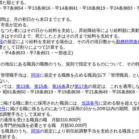
得た額とする。
4・平7条例54・平13条例16・平14条例41・平18条例19・平24条例83
期間は、月の初日から末日までとする。
、市長が定める。
となつた者にはその日から給料を支給し、昇給降給等により給料額に異
ときはその日まで、死亡したときはその月まで給料を支給する。
段
の規定により給料を支給する場合は、その月の現日数から
勤務時間条
礎として日割りによつて計算する。
1・平4条例33・平7条例21・一部改正)
督の地位にある職員の職務のうち、規則で指定するものについて、その
る管理職手当は、
同項
に規定する職務を占める職員
(以下「管理職員」と
ない。
いては、
第13条
、
第15条
、
第16条
及び
第17条
の規定は、これを適用し
4・昭61条例50・平18条例19・平19条例38・平21条例49・平26条例68
に掲げる職に新たに採用された職員には、
当該各号
に定める額を超えな
2号
に掲げる職に係るものにあつては採用の日から20年以内の期間、採
給調整手当として支給する。
の適用を受ける職員の職 月額310,800円
る専門的知識を必要とする職 月額30,000円
する職員のうち、
同項
の規定により初任給調整手当を支給される職員と
支給する。