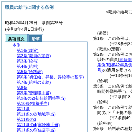
職員の給与に関する条例
○職員の給与
昭和42年4月29日 条例第25号
(令和8年4月1日施行)
(趣旨)
第1条
この条例は
条項目次
沿革
(平28条例
本則
(職員の定義)
第1条
(趣旨)
第2条
この条例に
第2条
(職員の定義)
以外の職員
(
同条例
第3条
(給与)
条例
(昭和42年条例
第4条
(給料)
号)
の適用を受ける
第5条
(給料表)
(平13条例
第6条
(初任給、昇格、昇給等の基準)
(給与)
第7条
(給料の支給)
第3条
この条例で
第8条
時間外勤務手当、
第9条
(管理職手当)
(平2条例1
第9条の2
(初任給調整手当)
(給料)
第10条
(扶養手当)
第4条
この条例で
第11条
間
(以下「正規の勤
第11条の2
(地域手当)
(平3条例4
第11条の3
(給料表)
第11条の4
(寒冷地手当)
第5条
給料表の種
第11条の5
(住居手当)