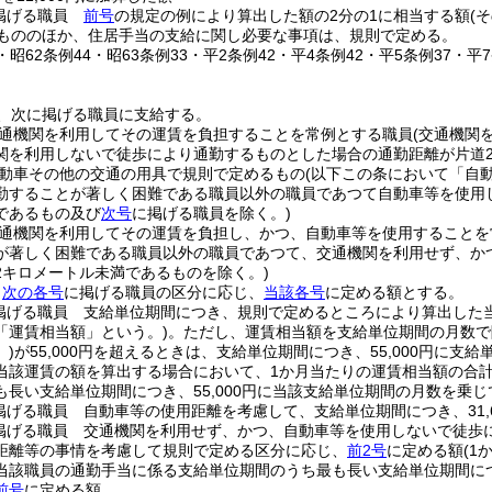
掲げる職員
前号
の規定の例により算出した額の2分の1に相当する額
(
もののほか、住居手当の支給に関し必要な事項は、規則で定める。
4・昭62条例44・昭63条例33・平2条例42・平4条例42・平5条例37・平
、次に掲げる職員に支給する。
通機関を利用してその運賃を負担することを常例とする職員
(交通機関
関を利用しないで徒歩により通勤するものとした場合の通勤距離が片道
動車その他の交通の用具で規則で定めるもの
(以下この条において「自
勤することが著しく困難である職員以外の職員であつて自動車等を使用
であるもの及び
次号
に掲げる職員を除く。)
通機関を利用してその運賃を負担し、かつ、自動車等を使用することを
が著しく困難である職員以外の職員であつて、交通機関を利用せず、か
2キロメートル未満であるものを除く。)
、
次の各号
に掲げる職員の区分に応じ、
当該各号
に定める額とする。
掲げる職員 支給単位期間につき、規則で定めるところにより算出した
「運賃相当額」という。)
。
ただし、運賃相当額を支給単位期間の月数で
)
が55,000円を超えるときは、支給単位期間につき、55,000円に支
当該運賃の額を算出する場合において、1か月当たりの運賃相当額の合計額
長い支給単位期間につき、55,000円に当該支給単位期間の月数を乗じ
掲げる職員 自動車等の使用距離を考慮して、支給単位期間につき、31,
掲げる職員 交通機関を利用せず、かつ、自動車等を使用しないで徒歩
距離等の事情を考慮して規則で定める区分に応じ、
前2号
に定める額
(1
当該職員の通勤手当に係る支給単位期間のうち最も長い支給単位期間につき
前号
に定める額