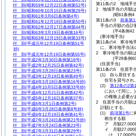
第11条の2
地域手
付 則
(昭和59年12月22日条例第52号)
2
地域手当の月額は
付 則
(昭和60年10月15日条例第29号)
(昭61条例
付 則
(昭和61年3月6日条例第4号)
第11条の3
前条第1
付 則
(昭和61年12月18日条例第50号)
手当の月額の合計
付 則
(昭和62年12月17日条例第44号)
(平4条例4
付 則
(昭和63年3月19日条例第16号)
(寒冷地手当)
付 則
(昭和63年12月19日条例第33号)
第11条の4
寒冷地
付 則
(平成元年12月19日条例第51号
に、寒冷地手当法
抄)
2
寒冷地手当の額
付 則
(平成元年12月19日条例第55号)
(平28条例6
付 則
(平成2年3月30日条例第18号)
(住居手当)
付 則
(平成2年12月25日条例第42号)
第11条の5
住居手
付 則
(平成3年3月28日条例第23号)
(1)
自ら居住する
付 則
(平成3年12月19日条例第49号)
住宅を貸与され
付 則
(平成4年3月18日条例第16号抄)
(2)
第12条の2第
付 則
(平成4年10月5日条例第33号抄)
において同じ。)
付 則
(平成4年12月21日条例第42号)
の権衡上必要が
付 則
(平成5年12月16日条例第37号)
2
住居手当の月額
付 則
(平成6年3月1日条例第2号)
計額)
とする。
付 則
(平成6年3月28日条例第8号抄)
(1)
前項第1号
に
付 則
(平成6年12月19日条例第41号)
相当する額
付 則
(平成7年3月24日条例第21号抄)
ア
月額27,0
付 則
(平成7年3月24日条例第23号)
イ
月額27,0
付 則
(平成7年3月31日条例第29号)
は、17,000円