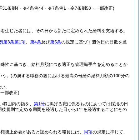
・平31条例4・令4条例44・令7条例1・令7条例58・一部改正)
動を生じた者には、その日から新たに定められた給料を支給する。
例第3条第1項
、
第4条
及び
第5条
の規定に基づく週休日の日数を差
特殊性に基づき、給料月額につき適正な管理職手当を定めることが
いう。)
の属する職務の級における最高の号給の給料月額の100分の
ない。
・一部改正)
い範囲内の額を、
第1号
に掲げる職に係るものにあつては採用の日
用後規則で定める期間を経過した日から1年を経過するごとにその
の権衡上必要があると認められる職員には、
同項
の規定に準じて、