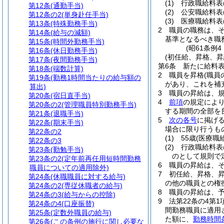
(1)
行政職給料表
第12条
(通勤手当)
(2)
公安職給料表
第12条の2
(単身赴任手当)
(3)
医療職給料表
第13条
(特殊勤務手当)
2
職員の職務は、
第14条
(給与の減額)
基準となるべき職
第15条
(時間外勤務手当)
(昭61条例
第16条
(休日勤務手当)
(初任給、昇格、昇
第17条
(夜間勤務手当)
第6条
新たに給料
第18条
(端数計算)
2
職員を昇格
(職
第19条
(勤務1時間当たりの給与額の
があり、これを補
算出)
3
職員の昇給は、
第20条
(宿日直手当)
4
前項
の規定によ
第20条の2
(管理職員特別勤務手当)
する期間の全部を
第21条
(退職手当)
5
次の各号
に掲げ
第22条
(期末手当)
場合に限り行うも
第22条の2
(1)
55歳
(医療職
第22条の3
(2)
行政職給料表
第23条
(勤勉手当)
のとして規則で
第23条の2
(定年前再任用短時間勤務
6
職員の昇給は、
職員についての適用除外)
7
初任給、昇格、
第24条
(休職職員に対する給与)
の他の職員との権
第24条の2
(専従休職者の給与)
8
職員の昇給は、
第24条の3
(給与からの控除)
9
法第22条の4第
第24条の4
(口座振替)
間勤務職員に適用
第25条
(定数外職員の給与)
た額に、
勤務時間
第26条
(この条例の施行に関し必要な