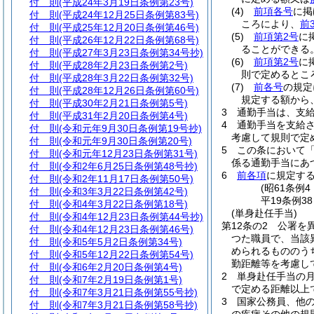
付 則
(平成24年3月19日条例第23号)
(4)
前項各号
に掲
付 則
(平成24年12月25日条例第83号)
ころにより、
前
付 則
(平成25年12月20日条例第46号)
(5)
前項第2号
に
付 則
(平成26年12月22日条例第68号)
ることができる
付 則
(平成27年3月23日条例第34号抄)
(6)
前項第2号
に
付 則
(平成28年2月23日条例第2号)
則で定めるとこ
付 則
(平成28年3月22日条例第32号)
(7)
前各号
の規定
付 則
(平成28年12月26日条例第60号)
規定する額から
付 則
(平成30年2月21日条例第5号)
3
通勤手当は、支
付 則
(平成31年2月20日条例第4号)
4
通勤手当を支給
付 則
(令和元年9月30日条例第19号抄)
考慮して規則で定
付 則
(令和元年9月30日条例第20号)
5
この条において
付 則
(令和元年12月23日条例第31号)
係る通勤手当にあつ
付 則
(令和2年6月25日条例第48号抄)
6
前各項
に規定す
付 則
(令和2年11月17日条例第50号)
(昭61条例
付 則
(令和3年3月22日条例第42号)
平19条例3
付 則
(令和4年3月22日条例第18号)
(単身赴任手当)
付 則
(令和4年12月23日条例第44号抄)
第12条の2
公署を
付 則
(令和4年12月23日条例第46号)
つた職員で、当該
付 則
(令和5年5月2日条例第34号)
められるもののう
付 則
(令和5年12月22日条例第54号)
勤距離等を考慮し
付 則
(令和6年2月20日条例第4号)
2
単身赴任手当の月額
付 則
(令和7年2月19日条例第1号)
で定める距離以上
付 則
(令和7年3月21日条例第55号抄)
3
国家公務員、他
付 則
(令和7年3月21日条例第58号抄)