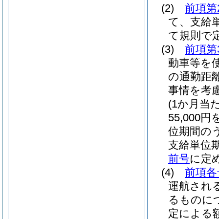
(2)
前項第
て、支給単
て規則で
(3)
前項第
動車等を
の通勤距
事情を考
(1か月当
55,00
位期間のう
支給単位
前号
に定
(4)
前項各
運航され
るものに
定による