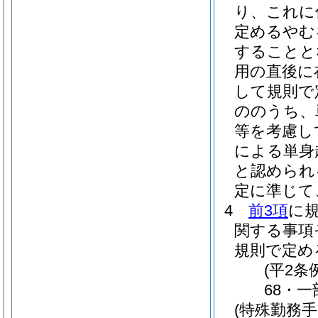
り、これに
定めるやむ
することと
用の直後に
して規則で
ののうち、
等を考慮し
による単身
と認められ
定に準じて
4
前3項
に
関する事項
規則で定め
(平2条
68・一
(特殊勤務手