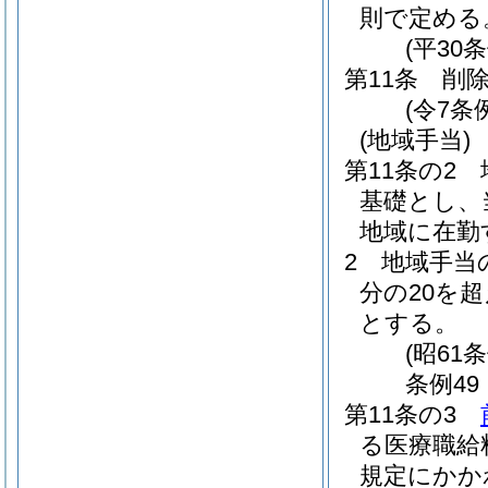
則で定める
(平30
第11条
削
(令7条例
(地域手当)
第11条の2
基礎とし、
地域に在勤
2
地域手当
分の20を
とする。
(昭61
条例49
第11条の3
る医療職給
規定にかか