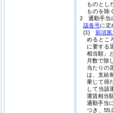
ものとし
ものを除く
2
通勤手当
該各号
に定
(1)
前項第
めるとこ
に要する
相当額」と
月数で除
当たりの
は、支給単
乗じて得
して当該
運賃相当額
通勤手当
つき、55