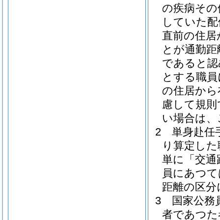
の疾病その
していた配
直前の住居
とが通勤距
であると認
とする職員
の住居から
慮して規則
い場合は、
2
単身赴任手
り算定した
単に「交通
員にあつて
距離の区分
3
国家公務
者であつた