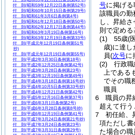
号
に掲げる
付 則
(昭和59年12月22日条例第52号)
付 則
(昭和60年10月15日条例第29号)
該職員の勤
付 則
(昭和61年3月6日条例第4号)
し、昇給さ
付 則
(昭和61年12月18日条例第50号)
付 則
(昭和62年12月17日条例第44号)
則で定める
付 則
(昭和63年3月19日条例第16号)
(1)
55歳
(
付 則
(昭和63年12月19日条例第33号)
付 則
(平成元年12月19日条例第51号
歳)
に達し
抄)
付 則
(平成元年12月19日条例第55号)
員
(
次号
に
付 則
(平成2年3月30日条例第18号)
(2)
行政職
付 則
(平成2年12月25日条例第42号)
付 則
(平成3年3月28日条例第23号)
上である
付 則
(平成3年12月19日条例第49号)
でその職
付 則
(平成4年3月18日条例第16号抄)
付 則
(平成4年10月5日条例第33号抄)
職員
付 則
(平成4年12月21日条例第42号)
6
職員の昇
付 則
(平成5年12月16日条例第37号)
付 則
(平成6年3月1日条例第2号)
超えて行う
付 則
(平成6年3月28日条例第8号抄)
7
初任給、
付 則
(平成6年12月19日条例第41号)
付 則
(平成7年3月24日条例第21号抄)
項ただし書
付 則
(平成7年3月24日条例第23号)
付 則
(平成7年3月31日条例第29号)
た場合の職