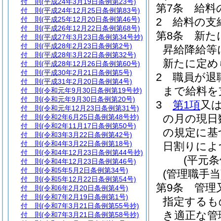
付 則
(平成24年3月19日条例第23号)
第7条
給料
付 則
(平成24年12月25日条例第83号)
付 則
(平成25年12月20日条例第46号)
2
給料の支
付 則
(平成26年12月22日条例第68号)
第8条
新た
付 則
(平成27年3月23日条例第34号抄)
付 則
(平成28年2月23日条例第2号)
昇給降給等
付 則
(平成28年3月22日条例第32号)
新たに定め
付 則
(平成28年12月26日条例第60号)
付 則
(平成30年2月21日条例第5号)
2
職員が退
付 則
(平成31年2月20日条例第4号)
まで給料を
付 則
(令和元年9月30日条例第19号抄)
付 則
(令和元年9月30日条例第20号)
3
第1項
又
付 則
(令和元年12月23日条例第31号)
の月の現日
付 則
(令和2年6月25日条例第48号抄)
付 則
(令和2年11月17日条例第50号)
の規定に基
付 則
(令和3年3月22日条例第42号)
付 則
(令和4年3月22日条例第18号)
日割りによ
付 則
(令和4年12月23日条例第44号抄)
(平元条
付 則
(令和4年12月23日条例第46号)
付 則
(令和5年5月2日条例第34号)
(管理職手当
付 則
(令和5年12月22日条例第54号)
第9条
管理
付 則
(令和6年2月20日条例第4号)
付 則
(令和7年2月19日条例第1号)
指定するも
付 則
(令和7年3月21日条例第55号抄)
き適正な管
付 則
(令和7年3月21日条例第58号抄)