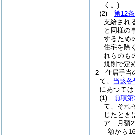
く。)
(2)
第12
支給され
と同様の
するため
住宅を除く
れらのも
規則で定
2
住居手当
て、
当該各
にあつては
(1)
前項第
て、それ
じたとき
ア
月額
額から1