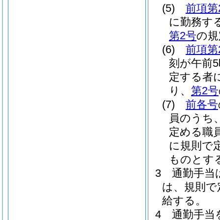
(5)
前項第
に勤務す
第2号
の規
(6)
前項第
刻が午前
定する者に
り、
第2号
(7)
前各号
員のうち
定める職
に規則で
ものとす
3
通勤手当
は、規則で
給する。
4
通勤手当