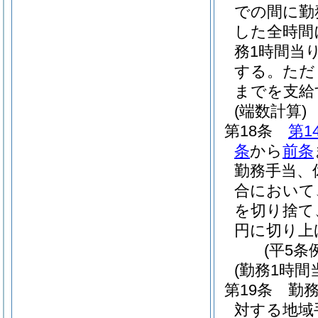
での間に勤
した全時間
務1時間当
する。
ただ
までを支給
(端数計算)
第18条
第1
条
から
前条
勤務手当、
合において
を切り捨て
円に切り上
(平5条
(勤務1時
第19条
勤
対する地域