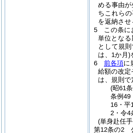
める事由が
ちこれらの
を返納させ
5
この条に
単位となる
として規則
は、1か月)
6
前各項
に
給額の改定
は、規則で
(昭61
条例49
16・平
2・令4
(単身赴任手
第12条の2