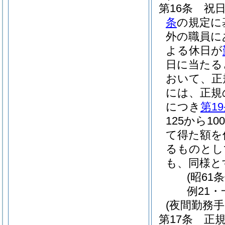
第16条
祝
条
の規定に
外の職員に
よる休日が
日に当たる
おいて、正
には、正規
につき
第1
125から1
て得た額を
るものとし
も、同様と
(昭61
例21・
(夜間勤務手
第17条
正