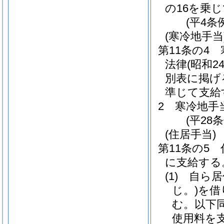
の16を乗
(平4条
(寒冷地手当
第11条の4
法律
(昭和
別表に掲げ
準じて支給
2
寒冷地手
(平28
(住居手当)
第11条の5
に支給する
(1)
自ら居
じ。)
を借
む。以下同
使用料を