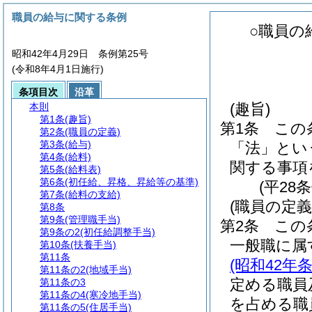
職員の給与に関する条例
○職員の
昭和42年4月29日 条例第25号
(令和8年4月1日施行)
条項目次
沿革
(趣旨)
本則
第1条
(趣旨)
第1条
この
第2条
(職員の定義)
第3条
(給与)
「法」とい
第4条
(給料)
関する事項
第5条
(給料表)
第6条
(初任給、昇格、昇給等の基準)
(平28
第7条
(給料の支給)
(職員の定義
第8条
第9条
(管理職手当)
第2条
この
第9条の2
(初任給調整手当)
一般職に属
第10条
(扶養手当)
第11条
(昭和42年条
第11条の2
(地域手当)
定める職員
第11条の3
第11条の4
(寒冷地手当)
を占める職
第11条の5
(住居手当)