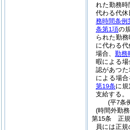
れた勤務時
代わる代休
務時間条例
条第1項
の
られた勤務
に代わる代
場合、
勤務
暇による場
認があつた
による場合
第19条
に規
支給する。
(平7条
(時間外勤務
第15条
正
員には正規