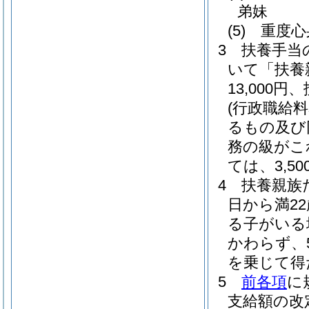
弟妹
(5)
重度心
3
扶養手当
いて「扶養
13,000
(行政職給
るもの及び
務の級がこ
ては、3,50
4
扶養親族
日から満2
る子がいる
かわらず、
を乗じて得
5
前各項
に
支給額の改