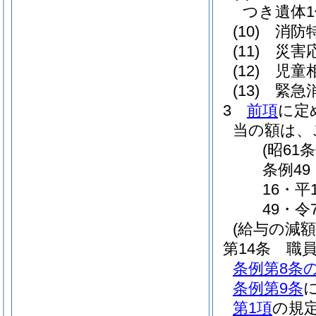
つき遺体1体
(10)
消防
(11)
災害
(12)
児童相
(13)
緊急
3
前項
に定
当の額は、
(昭61
条例49
16・平
49・令
(給与の減額
第14条
職
条例第8条の
条例第9条
第1項
の規