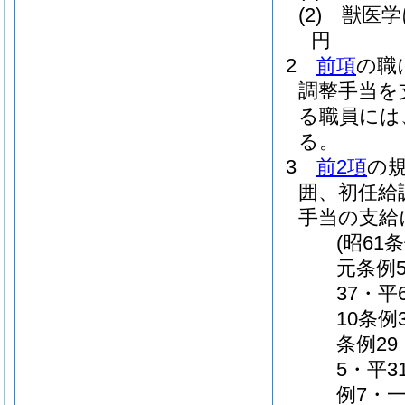
(2)
獣医学
円
2
前項
の職
調整手当を
る職員には
る。
3
前2項
の
囲、初任給
手当の支給
(昭61
元条例5
37・平
10条例
条例29
5・平3
例7・一