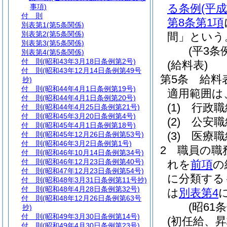
る条例
(平
事項)
付 則
第8条第1項
別表第1
(第5条関係)
別表第2
(第5条関係)
間」という
別表第3
(第5条関係)
(平3条
別表第4
(第5条関係)
付 則
(昭和43年3月18日条例第2号)
(給料表)
付 則
(昭和43年12月14日条例第49号
第5条
給料
抄)
付 則
(昭和44年4月1日条例第19号)
適用範囲は
付 則
(昭和44年4月1日条例第20号)
(1)
行政職
付 則
(昭和44年4月25日条例第21号)
付 則
(昭和45年3月20日条例第4号)
(2)
公安職
付 則
(昭和45年4月1日条例第18号)
(3)
医療職
付 則
(昭和45年12月26日条例第53号)
付 則
(昭和46年3月2日条例第1号)
2
職員の職
付 則
(昭和46年10月14日条例第34号)
付 則
(昭和46年12月23日条例第40号)
れを
前項
の
付 則
(昭和47年12月23日条例第54号)
に分類する
付 則
(昭和48年3月31日条例第11号抄)
付 則
(昭和48年4月28日条例第32号)
は
別表第4
付 則
(昭和48年12月26日条例第63号
(昭61
抄)
付 則
(昭和49年3月30日条例第14号)
(初任給、
付 則
(昭和49年4月30日条例第23号)