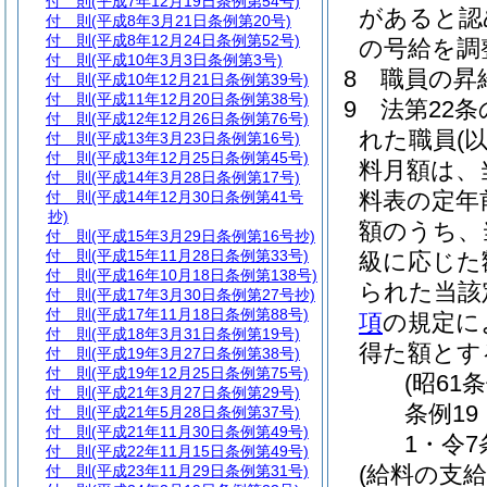
付 則
(平成7年12月19日条例第54号)
があると認
付 則
(平成8年3月21日条例第20号)
付 則
(平成8年12月24日条例第52号)
の号給を調
付 則
(平成10年3月3日条例第3号)
8
職員の昇
付 則
(平成10年12月21日条例第39号)
付 則
(平成11年12月20日条例第38号)
9
法第22条
付 則
(平成12年12月26日条例第76号)
れた職員
(
付 則
(平成13年3月23日条例第16号)
付 則
(平成13年12月25日条例第45号)
料月額は、
付 則
(平成14年3月28日条例第17号)
料表の定年
付 則
(平成14年12月30日条例第41号
抄)
額のうち、
付 則
(平成15年3月29日条例第16号抄)
付 則
(平成15年11月28日条例第33号)
級に応じた
付 則
(平成16年10月18日条例第138号)
られた当該
付 則
(平成17年3月30日条例第27号抄)
付 則
(平成17年11月18日条例第88号)
項
の規定に
付 則
(平成18年3月31日条例第19号)
得た額とす
付 則
(平成19年3月27日条例第38号)
付 則
(平成19年12月25日条例第75号)
(昭61
付 則
(平成21年3月27日条例第29号)
条例19
付 則
(平成21年5月28日条例第37号)
付 則
(平成21年11月30日条例第49号)
1・令7
付 則
(平成22年11月15日条例第49号)
(給料の支給
付 則
(平成23年11月29日条例第31号)