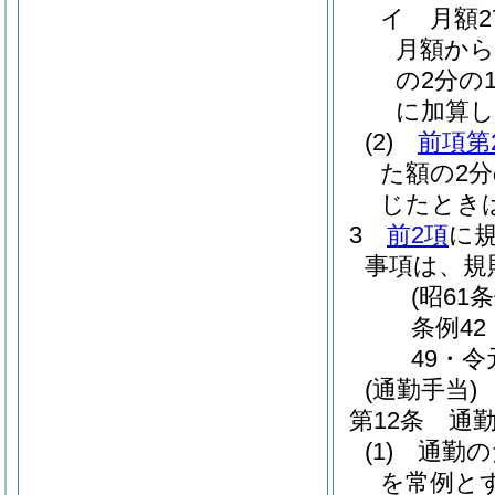
イ
月額
月額から
の2分の1
に加算し
(2)
前項第
た額の2
じたとき
3
前2項
に
事項は、規
(昭61
条例42
49・令
(通勤手当)
第12条
通
(1)
通勤の
を常例と