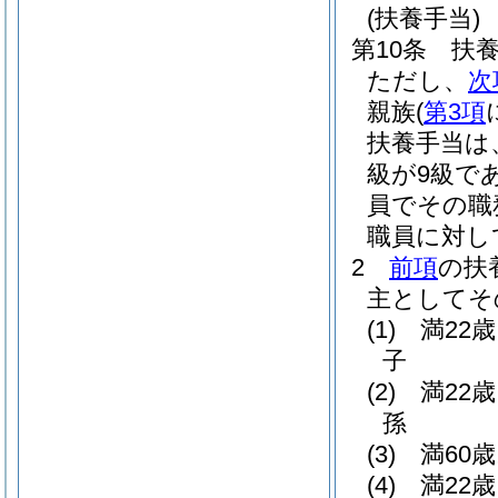
(扶養手当)
第10条
扶
ただし、
次
親族
(
第3項
扶養手当は
級が9級で
員でその職
職員に対し
2
前項
の扶
主としてそ
(1)
満22
子
(2)
満22
孫
(3)
満60
(4)
満22