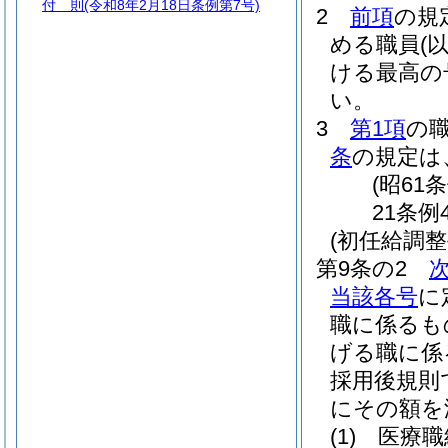
付 則
(令和8年2月18日条例第7号)
2
前項
の規
める職員
(
ける最高の
い。
3
第1項
の
条
の規定は
(昭61
21条例
(初任給調整
第9条の2
当該各号
に
職に係るも
げる職に係
採用後規則
にその額を
(1)
医療職