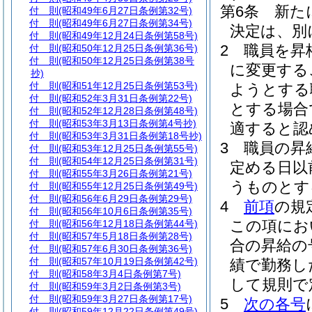
第6条
新た
付 則
(昭和49年6月27日条例第32号)
付 則
(昭和49年6月27日条例第34号)
決定は、別
付 則
(昭和49年12月24日条例第58号)
2
職員を昇
付 則
(昭和50年12月25日条例第36号)
付 則
(昭和50年12月25日条例第38号
に変更する
抄)
付 則
(昭和51年12月25日条例第53号)
ようとする
付 則
(昭和52年3月31日条例第22号)
とする場合
付 則
(昭和52年12月28日条例第48号)
付 則
(昭和53年3月13日条例第4号抄)
適すると認
付 則
(昭和53年3月31日条例第18号抄)
3
職員の昇
付 則
(昭和53年12月25日条例第55号)
付 則
(昭和54年12月25日条例第31号)
定める日以
付 則
(昭和55年3月26日条例第21号)
うものとす
付 則
(昭和55年12月25日条例第49号)
付 則
(昭和56年6月29日条例第29号)
4
前項
の規
付 則
(昭和56年10月6日条例第35号)
この項にお
付 則
(昭和56年12月18日条例第44号)
付 則
(昭和57年5月18日条例第28号)
合の昇給の
付 則
(昭和57年6月30日条例第36号)
付 則
(昭和57年10月19日条例第42号)
績で勤務し
付 則
(昭和58年3月4日条例第7号)
して規則で
付 則
(昭和59年3月2日条例第3号)
付 則
(昭和59年3月27日条例第17号)
5
次の各号
付 則
(昭和59年12月22日条例第49号)