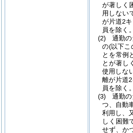
が著しく
用しない
が片道2
員を除く。
(2)
通勤の
の
(以下
とを常例
とが著し
使用しな
離が片道
員を除く。
(3)
通勤の
つ、自動
利用し、
しく困難
せず、か