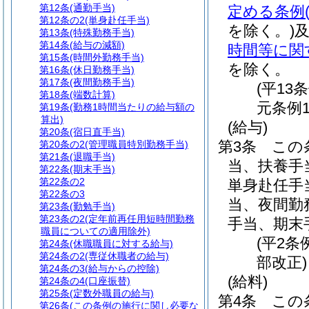
第12条
(通勤手当)
定める条例
第12条の2
(単身赴任手当)
を除く。)
第13条
(特殊勤務手当)
第14条
(給与の減額)
時間等に関
第15条
(時間外勤務手当)
を除く。
第16条
(休日勤務手当)
第17条
(夜間勤務手当)
(平13
第18条
(端数計算)
元条例1
第19条
(勤務1時間当たりの給与額の
算出)
(給与)
第20条
(宿日直手当)
第3条
この
第20条の2
(管理職員特別勤務手当)
第21条
(退職手当)
当、扶養手
第22条
(期末手当)
第22条の2
単身赴任手
第22条の3
当、夜間勤
第23条
(勤勉手当)
第23条の2
(定年前再任用短時間勤務
手当、期末
職員についての適用除外)
(平2条
第24条
(休職職員に対する給与)
第24条の2
(専従休職者の給与)
部改正)
第24条の3
(給与からの控除)
(給料)
第24条の4
(口座振替)
第25条
(定数外職員の給与)
第4条
この
第26条
(この条例の施行に関し必要な