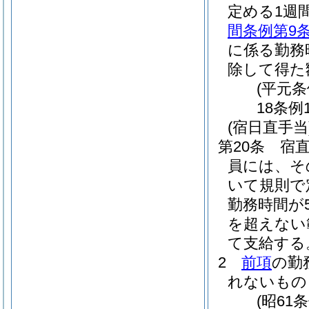
定める1週
間条例第9
に係る勤務
除して得た
(平元条
18条例
(宿日直手当
第20条
宿
員には、そ
いて規則で
勤務時間が
を超えない
て支給する
2
前項
の勤
れないもの
(昭61