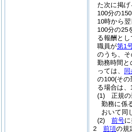
た次に掲げ
100分の
10時から
100分の2
る報酬とし
職員が
第1
のうち、そ
勤務時間と
っては、
同
の100
(そ
る場合は、10
(1)
正規の
勤務に係
おいて同じ
(2)
前号
に
2
前項
の規