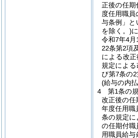
正後の任期
度任用職員
与条例」と
を除く。)
令和7年4
22条第2項
による改正
規定による
び第7条の
(給与の内払
4
第1条の
改正後の任
年度任用職
条の規定に
の任期付職
用職員給与