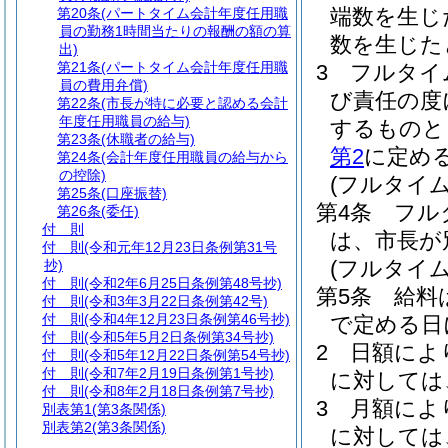
端数を生じ
第20条
(パートタイム会計年度任用職
員の勤務1時間当たりの報酬の額の算
数を生じた
出)
第21条
(パートタイム会計年度任用職
3
フルタイ
員の費用弁償)
び責任の度
第22条
(市長が特に必要と認める会計
年度任用職員の給与)
するものと
第23条
(休職者の給与)
第2
に定め
第24条
(会計年度任用職員の給与から
の控除)
(フルタイ
第25条
(口座振替)
第4条
フル
第26条
(委任)
付 則
は、市長が
付 則
(令和元年12月23日条例第31号
(フルタイ
抄)
付 則
(令和2年6月25日条例第48号抄)
第5条
給料
付 則
(令和3年3月22日条例第42号)
付 則
(令和4年12月23日条例第46号抄)
で定める日
付 則
(令和5年5月2日条例第34号抄)
2
日額によ
付 則
(令和5年12月22日条例第54号抄)
付 則
(令和7年2月19日条例第1号抄)
に対しては
付 則
(令和8年2月18日条例第7号抄)
3
月額によ
別表第1
(第3条関係)
別表第2
(第3条関係)
に対しては