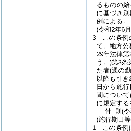
るものの給
に基づき別
例による。
(令和2年
3
この条例
て、地方公
29年法律第2
う。)
第3条
た者
(週の
以降も引き
日から施行
間について
に規定する
付
則
(
(施行期日等
1
この条例