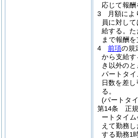
応じて報酬
3
月額によ
員に対して
給する。
た
まで報酬を
4
前項
の規
から支給す
き以外のと
パートタイ
日数を差し
る。
(パートタ
第14条
正
ートタイム
えて勤務し
する勤務1