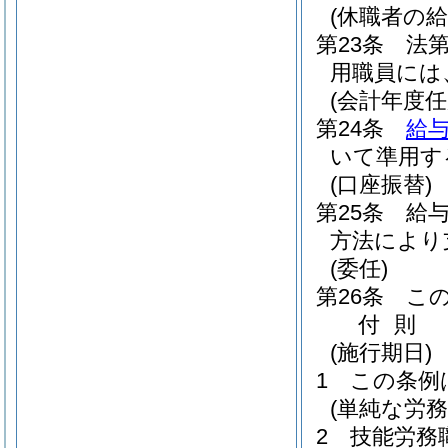
(休職者の給
第23条
法
用職員には
(会計年度
第24条
給与
いて準用す
(口座振替)
第25条
給
方法により
(委任)
第26条
こ
付
則
(施行期日)
1
この条例
(単純な労
2
技能労務