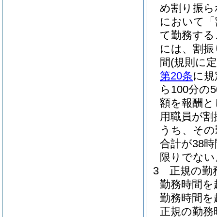
め割り振ら
において「
て勤務する
には、割振
間
(規則に
第20条
に規
ら100分
額を報酬と
用職員が割
うち、その
合計が38
限りでない
3
正規の勤
勤務時間を
勤務時間を
正規の勤務