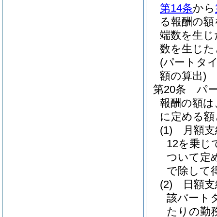
第14条
から
る報酬の額
端数を生じ
数を生じた
(パートタ
額の算出)
第20条
パ
報酬の額は
に定める額
(1)
月額
12を乗
ついて定
で除して
(2)
日額
該パート
たりの勤