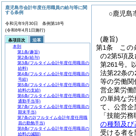
鹿児島市会計年度任用職員の給与等に関
する条例
○鹿児島
令和元年9月30日 条例第18号
(令和8年4月1日施行)
(趣旨)
条項目次
沿革
第1条
この
本則
第1条
(趣旨)
の2第5項及
第2条
(給与)
第3条
(フルタイム会計年度任用職員の
第261号。
給料)
法第22条
第4条
(フルタイム会計年度任用職員の
号給)
等の労働関
第5条
(フルタイム会計年度任用職員の
営企業労働
給料の支給)
第6条
(フルタイム会計年度任用職員の
の単純な労
通勤手当等)
て、公営企
第7条
(フルタイム会計年度任用職員の
期末手当)
「技能労務
第7条の2
(フルタイム会計年度任用職
の種類及び
員の勤勉手当)
第8条
(フルタイム会計年度任用職員の
受ける者を
給料の減額)