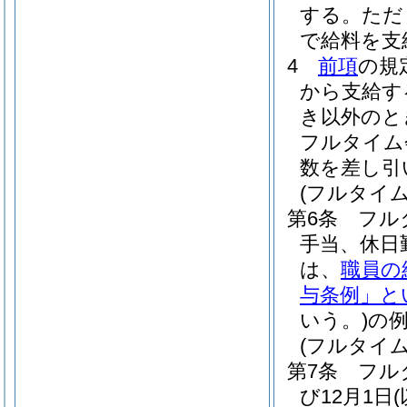
する。
ただ
で給料を支
4
前項
の規
から支給す
き以外のと
フルタイム
数を差し引
(フルタイ
第6条
フル
手当、休日
は、
職員の
与条例」と
いう。)
の
(フルタイ
第7条
フル
び12月1日