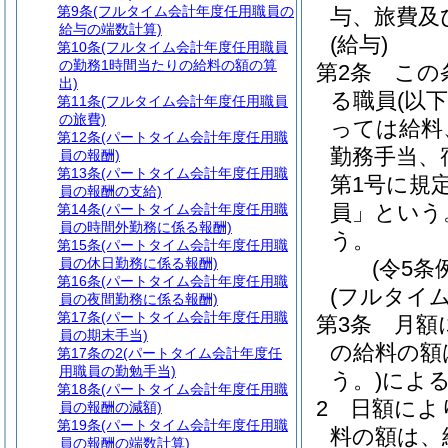
第9条
(フルタイム会計年度任用職員の
与、旅費及
給与の端数計算)
(給与)
第10条
(フルタイム会計年度任用職員
の勤務1時間当たりの給料の額の算
第2条
この
出)
る職員
(以
第11条
(フルタイム会計年度任用職員
の旅費)
っては給料
第12条
(パートタイム会計年度任用職
勤務手当、
員の報酬)
第13条
(パートタイム会計年度任用職
第1号に規
員の報酬の支給)
員」という
第14条
(パートタイム会計年度任用職
員の時間外勤務に係る報酬)
う。
第15条
(パートタイム会計年度任用職
員の休日勤務に係る報酬)
(令5条
第16条
(パートタイム会計年度任用職
(フルタイ
員の夜間勤務に係る報酬)
第17条
(パートタイム会計年度任用職
第3条
月額
員の期末手当)
の給料の額
第17条の2
(パートタイム会計年度任
用職員の勤勉手当)
う。)
によ
第18条
(パートタイム会計年度任用職
2
日額によ
員の報酬の減額)
第19条
(パートタイム会計年度任用職
料の額は、
員の報酬の端数計算)