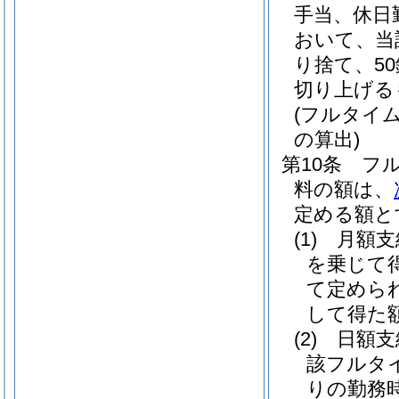
手当、休日
おいて、当
り捨て、5
切り上げる
(フルタイ
の算出)
第10条
フ
料の額は、
定める額と
(1)
月額
を乗じて
て定めら
して得た
(2)
日額
該フルタ
りの勤務