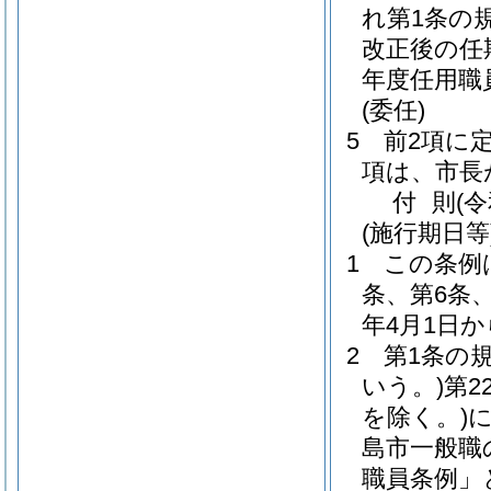
れ第1条の
改正後の任
年度任用職
(委任)
5
前2項に
項は、市長
付
則
(
(施行期日等
1
この条例
条、第6条
年4月1日
2
第1条の
いう。)
第2
を除く。)
島市一般職
職員条例」