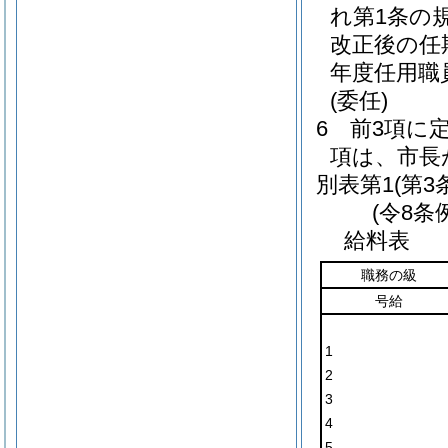
れ第1条の
改正後の任
年度任用職
(委任)
6
前3項に
項は、市長
別表第1
(第3
(令8条
給料表
職務の級
号給
1
2
3
4
5