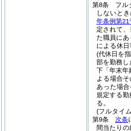
第8条
フル
しないとき
年条例第21
定されて、
た職員にあ
による休日
(代休日を
部を勤務し
下「年末年
よる場合そ
あった場合
規定する勤
る。
(フルタイ
第9条
次条
間当たりの