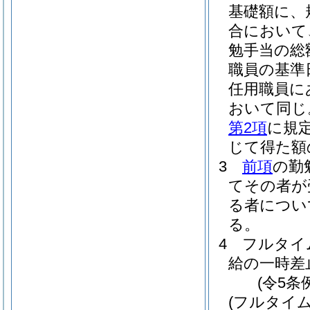
基礎額に、
合において
勉手当の総
職員の基準
任用職員に
おいて同じ
第2項
に規定
じて得た額
3
前項
の勤
てその者が
る者につい
る。
4
フルタイ
給の一時差
(令5条
(フルタイ