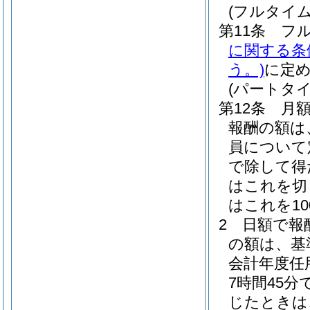
(フルタイ
第11条
フ
に関する条
う。)
に定
(パートタ
第12条
月
報酬の額は
員について
で除して得
はこれを切
はこれを1
2
日額で報
の額は、基
会計年度任
7時間45
じたときは