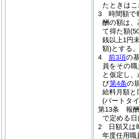
たときはこ
3
時間額で
酬の額は、
て得た額
(
銭以上1円
額)
とする
4
前3項
の
員をその職
と仮定し、
び
第4条
の
給料月額と
(パートタ
第13条
報
で定める日
2
日額又は
年度任用職