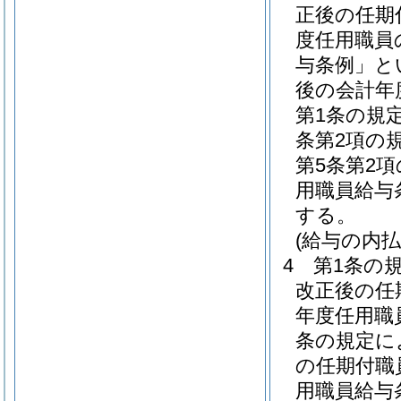
正後の任期
度任用職員
与条例」と
後の会計年
第1条の規
条第2項の
第5条第2
用職員給与
する。
(給与の内払
4
第1条の
改正後の任
年度任用職
条の規定に
の任期付職
用職員給与