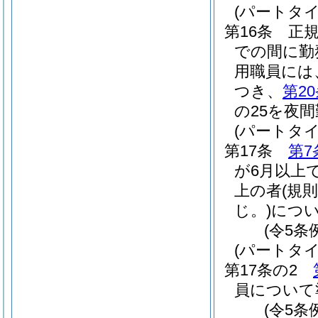
(パートタ
第16条
正
での間に勤
用職員には
つき、
第2
の25を夜
(パートタ
第17条
第7
が6月以上
上の者
(規
じ。)
につ
(令5条
(パートタ
第17条の2
員について
(令5条