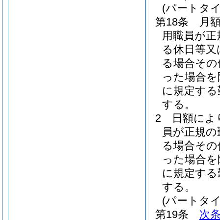
(パートタ
第18条
月
用職員が正
る休日等又
る場合その
った場合を
に規定する
する。
2
日額によ
員が正規の
る場合その
った場合を
に規定する
する。
(パートタ
第19条
次