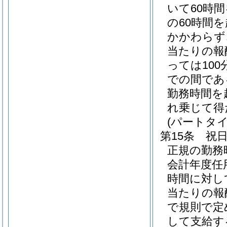
いて60時
の60時間
かかわらず
当たりの報
っては100
での間である
勤務時間を
れ乗じて得
(パートタ
第15条
祝
正規の勤務
会計年度任
時間に対し
当たりの報酬
で規則で定
して支給す