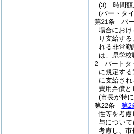
(3)
時間
(パートタ
第21条
パ
場合におけ
り支給する
れる非常勤
は、県学校
2
パートタ
に規定する
に支給され
費用弁償と
(市長が特
第22条
第2
性等を考慮
与について
考慮し、市