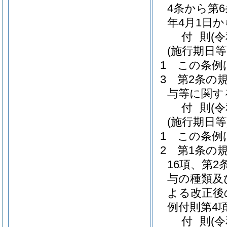
4条から第
年4月1日
付
則
(
(施行期日等
1
この条例
3
第2条の
与等に関す
付
則
(
(施行期日等
1
この条例
2
第1条の
16項、第
与の種類及
よる改正後
例付則第4
付
則
(