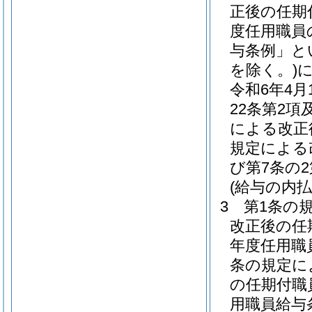
正後の任期
度任用職員
与条例」と
を除く。)
令和6年4
22条第2項
による改正
規定による
び第7条の
(給与の内払
3
第1条の
改正後の任
年度任用職
条の規定に
の任期付職
用職員給与