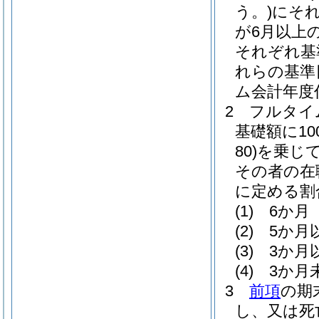
う。)
にそ
が6月以上
それぞれ基
れらの基準
ム会計年度
2
フルタイ
基礎額に100
80)
を乗じ
その者の在
に定める割
(1)
6か月 
(2)
5か月
(3)
3か月
(4)
3か月
3
前項
の期
し、又は死