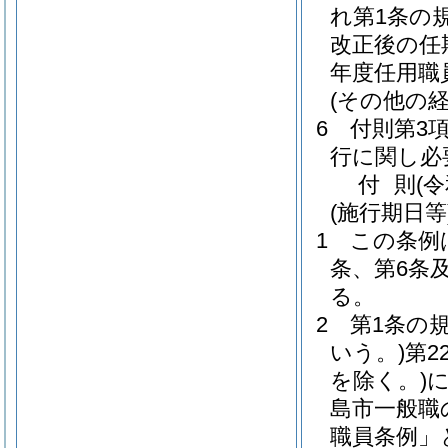
れ第1条の
改正後の任
年度任用職
(その他の
6
付則第3
行に関し必
付
則
(
(施行期日等
1
この条例
条、第6条
る。
2
第1条の
いう。)
第2
を除く。)
島市一般職
職員条例」