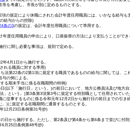
性等を考慮し、市長が別に定めるものとする。
第2項の規定により休職にされた会計年度任用職員には、いかなる給与も
の給与からの控除)
4条の3
の規定は、会計年度任用職員について準用する。
計年度任用職員の申出により、口座振替の方法により支払うことができ
施行に関し必要な事項は、規則で定める。
2年4月1日から施行する。
用される職員に対する準用)
ち法第22条の2第1項に規定する職員であるものの給与に関しては、
給与の例による。
給する期末手当に係る在職期間の特例)
の日
(以下「施行日」という。)
の前日において、地方公務員法及び地方自
法」という。)
第3条第3項第3号に規定する特別職として任用されてい
職に従事するものに係る令和元年12月2日から施行日の前日までの引き
む。)
に規定する在職期間に通算するものとする。
年12月23日
条例第31号抄)
布の日から施行する。
ただし、第2条及び第4条から第6条まで並びに付則
年6月25日
条例第48号抄)