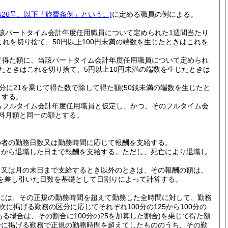
第26号。以下「旅費条例」という。)
に定める職員の例による。
該パートタイム会計年度任用職員について定められた1週間当たり
これを切り捨て、50円以上100円未満の端数を生じたときはこれを
て得た額に、当該パートタイム会計年度任用職員について定められ
じたときはこれを切り捨て、5円以上10円未満の端数を生じたときは
分に21を乗じて得た数で除して得た額
(50銭未満の端数を生じたと
とする。
るフルタイム会計年度任用職員と仮定し、かつ、そのフルタイム会
料月額と同一の額とする。
の者の勤務日数又は勤務時間に応じて報酬を支給する。
日から退職した日まで報酬を支給する。
ただし、死亡により退職し
、又は月の末日まで支給するとき以外のときは、その報酬の額は、
を差し引いた日数を基礎として日割りによって計算する。
には、その正規の勤務時間を超えて勤務した全時間に対して、勤務
に掲げる勤務の区分に応じてそれぞれ100分の125から100分の
る場合は、その割合に100分の25を加算した割合)
を乗じて得た額
号
に掲げる勤務で正規の勤務時間を超えてしたもののうち、その勤