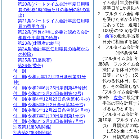
イム会計年度任用
第20条
(パートタイム会計年度任用職
基準日前1か月以
員の勤務1時間当たりの報酬の額の算
2
フルタイム会計
出)
を受けた者が支給
第21条
(パートタイム会計年度任用職
にあっては、退職
員の費用弁償)
100分の42.5)
を乗
第22条
(市長が特に必要と認める会計
3
前項
の勤勉手当
年度任用職員の給与)
日分に相当する額)
第23条
(休職者の給与)
4
フルタイム会計
第24条
(会計年度任用職員の給与から
(令5条例5
の控除)
(フルタイム会計
第25条
(口座振替)
第8条
フルタイム
第26条
(委任)
法による休日
(代
付 則
日等」という。)
又
付 則
(令和元年12月23日条例第31号
代わる代休日。以
抄)
き、その勤務しな
付 則
(令和2年6月25日条例第48号抄)
(フルタイム会計
付 則
(令和3年3月22日条例第42号)
第9条
次条
に規定
付 則
(令和4年12月23日条例第46号抄)
手当の額を計算す
付 則
(令和5年5月2日条例第34号抄)
げるものとする。
付 則
(令和5年12月22日条例第54号抄)
(フルタイム会計
付 則
(令和7年2月19日条例第1号抄)
第10条
フルタイム
付 則
(令和8年2月18日条例第7号抄)
(1)
月額支給の
別表第1
(第3条関係)
に52を乗じた
別表第2
(第3条関係)
(2)
日額支給の