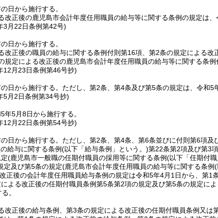
布の日から施行する。
る改正後の鹿児島市会計年度任用職員の給与等に関する条例の規定は、令
年3月22日
条例第42号)
布の日から施行する。
る改正後の職員の給与に関する条例付則第16項、第2条の規定による
条の規定による改正後の鹿児島市会計年度任用職員の給与等に関する条例付
年12月23日
条例第46号抄)
布の日から施行する。
ただし、第2条、第4条及び第5条の規定は、令和5
年5月2日
条例第34号抄)
5年5月8日から施行する。
年12月22日
条例第54号抄)
布の日から施行する。
ただし、第2条、第4条、第6条並びに付則第6項及
員の給与に関する条例
(以下「給与条例」という。)
第22条第2項及び第3
規定
(鹿児島市一般職の任期付職員の採用等に関する条例
(以下「任期付職
規定及び第5条の規定
(鹿児島市会計年度任用職員の給与等に関する条例
改正後の会計年度任用職員給与条例の規定は令和5年4月1日から、第1条
定による改正後の任期付職員条例第5条第2項の規定及び第5条の規定によ
する。
る改正後の給与条例、第3条の規定による改正後の任期付職員条例又は