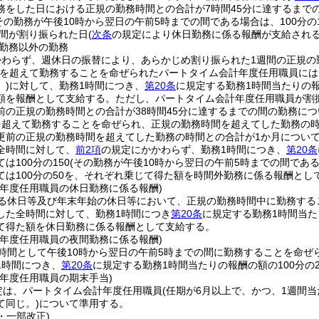
務をした日における正規の勤務時間との合計が7時間45分に達するまで
その勤務が午後10時から翌日の午前5時までの間である場合は、100分の1
間が割り振られた日
(
次条
の規定により休日勤務に係る報酬が支給され
勤務以外の勤務
かわらず、週休日の振替により、あらかじめ割り振られた1週間の正規の
を超えて勤務することを命ぜられたパートタイム会計年度任用職員には
)
に対して、勤務1時間につき、
第20条
に規定する勤務1時間当たりの報
額を報酬として支給する。
ただし、パートタイム会計年度任用職員が割
前の正規の勤務時間との合計が38時間45分に達するまでの間の勤務に
を超えて勤務することを命ぜられ、正規の勤務時間を超えてした勤務の
更前の正規の勤務時間を超えてした勤務の時間との合計が1か月について
全時間に対して、
前2項
の規定にかかわらず、勤務1時間につき、
第20条
は100分の150
(その勤務が午後10時から翌日の午前5時までの間である場
ては100分の50を、それぞれ乗じて得た額を時間外勤務に係る報酬とし
計年度任用職員の休日勤務に係る報酬)
る休日等及び年末年始の休日等において、正規の勤務時間中に勤務する
した全時間に対して、勤務1時間につき
第20条
に規定する勤務1時間当たり
て得た額を休日勤務に係る報酬として支給する。
計年度任用職員の夜間勤務に係る報酬)
時間として午後10時から翌日の午前5時までの間に勤務することを命ぜ
1時間につき、
第20条
に規定する勤務1時間当たりの報酬の額の100分の
計年度任用職員の期末手当)
定は、パートタイム会計年度任用職員
(任期が6月以上で、かつ、1週間当
て同じ。)
について準用する。
4・一部改正)