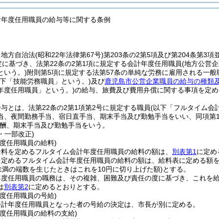
計年度任用職員の給与等に関する条例
、地方自治法
(昭和22年法律第67号)
第203条の2第5項及び第204条第3
定に基づき、法第22条の2第1項に規定する会計年度任用職員
(地方公営
という。)
附則第5項に規定する法第57条の単純な労務に雇用される一般
以下「技能労務職員」という。)
及び
鹿児島市公営企業職員の給与の種類
年度任用職員」という。)
の給与、旅費及び費用弁償に関する事項を定め
与とは、法第22条の2第1項第2号に規定する職員
(以下「フルタイム会
当、夜間勤務手当、宿日直手当、期末手当及び勤勉手当をいい、同項第
酬、期末手当及び勤勉手当をいう。
4・一部改正)
度任用職員の給料)
給料を定めるフルタイム会計年度任用職員の給料の額は、
別表第1
に定め
を定めるフルタイム会計年度任用職員の給料の額は、給料表に定める額を
未満の端数を生じたときはこれを10円に切り上げた額)
とする。
年度任用職員の職務は、その複雑、困難及び責任の度に基づき、これを
は
別表第2
に定めるとおりとする。
度任用職員の号給)
会計年度任用職員となった者の号給の決定は、市長が別に定める。
年度任用職員の給料の支給)