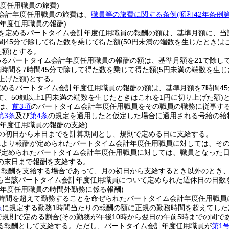
度任用職員の旅費)
会計年度任用職員の旅費は、
職員等の旅費に関する条例
(昭和42年条例
年度任用職員の報酬)
を定めるパートタイム会計年度任用職員の報酬の額は、基準月額に、当
間45分で除して得た数を乗じて得た額
(50円未満の端数を生じたときは
額)
とする。
めるパートタイム会計年度任用職員の報酬の額は、基準月額を21で除し
務時間を7時間45分で除して得た数を乗じて得た額
(5円未満の端数を生
上げた額)
とする。
めるパートタイム会計年度任用職員の報酬の額は、基準月額を7時間45
て、50銭以上1円未満の端数を生じたときはこれを1円に切り上げた額)
は、
前3項
のパートタイム会計年度任用職員をその職員の職務に従事す
第3条
及び
第4条
の規定を適用したと仮定した場合に適用される号給の給
計年度任用職員の報酬の支給)
の初日から末日までを計算期間とし、規則で定める日に支給する。
により報酬が定められたパートタイム会計年度任用職員に対しては、そ
が定められたパートタイム会計年度任用職員に対しては、職員となった
の末日まで報酬を支給する。
り報酬を支給する場合であって、月の初日から支給するとき以外のとき
ら当該パートタイム会計年度任用職員について定められた週休日の日数
計年度任用職員の時間外勤務に係る報酬)
時間を超えて勤務することを命ぜられたパートタイム会計年度任用職員
条
に規定する勤務1時間当たりの報酬の額に正規の勤務時間を超えてした次
で規則で定める割合
(その勤務が午後10時から翌日の午前5時までの間であ
る報酬として支給する。
ただし、パートタイム会計年度任用職員が
第1