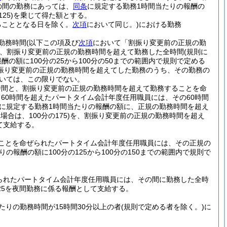
の間の勤務にあっては、
同条
に規定する勤務1時間当たりの報酬の
25)
を乗じて得た額とする。
ることとなる日を除く。
次項
において同じ。)
における勤務
勤務時間
(以下この項及び
次項
において「割振り変更前の正規の勤
、割振り変更前の正規の勤務時間を超えて勤務した全時間
(規則に
酬の額に100分の25から100分の50までの範囲内で規則で定める
振り変更前の正規の勤務時間を超えてした勤務のうち、その勤務の
ついては、この限りでない。
時間と、割振り変更前の正規の勤務時間を超えて勤務することを命
60時間を超えたパートタイム会計年度任用職員には、その60時間
に規定する勤務1時間当たりの報酬の額に、正規の勤務時間を超え
合は、100分の175)
を、割振り変更前の正規の勤務時間を超え
て支給する。
ことを命ぜられたパートタイム会計年度任用職員には、その正規の
の報酬の額に100分の125から100分の150までの範囲内で規則で
られたパートタイム会計年度任用職員には、その間に勤務した全時
25を夜間勤務に係る報酬として支給する。
たりの勤務時間が15時間30分以上の者
(規則で定める者を除く。)
に