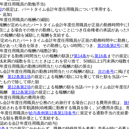
計年度任用職員の勤勉手当)
2
の規定は、パートタイム会計年度任用職員について準用する。
・追加)
計年度任用職員の報酬の減額)
報酬が定められたパートタイム会計年度任用職員が正規の勤務時間中に
暇による場合その他その勤務しないことにつき任命権者の承認があった
りの報酬の額を減額した報酬を支給する。
が定められたパートタイム会計年度任用職員が正規の勤務時間中に勤務
認があった場合を除き、その勤務しない1時間につき、
第20条第2号
に規
計年度任用職員の報酬の端数計算)
規定する勤務1時間当たりの報酬の額及び
第14条
から
第16条
までの規定
0銭未満の端数を生じたときはこれを切り捨て、50銭以上1円未満の端数
計年度任用職員の勤務1時間当たりの報酬の額の算出)
ム会計年度任用職員の勤務1時間当たりの報酬の額は、
次の各号
に掲げ
報酬
第12条第1項
の規定による報酬の額に12を乗じて得た額を当該パー
じたもので除して得た額
報酬
第12条第2項
の規定による報酬の額を当該パートタイム会計年度任
の報酬
第12条第3項
の規定による報酬の額
計年度任用職員の費用弁償)
ム会計年度任用職員が公務のため旅行する場合における費用弁償は、
旅
支給される非常勤講師
(幼稚園に勤務する職員を除く。)
の費用弁償は、
計年度任用職員が
給与条例第12条第1項各号
に規定する通勤手当の支給要
める額を費用弁償として支給する。
と認める会計年度任用職員の給与)
前条
までの規定にかかわらず、職務の特殊性等を考慮し市長が特に必要