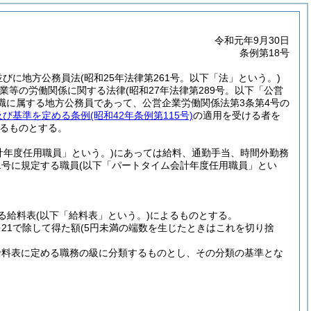
令和元年9月30日
条例第18号
項並びに地方公務員法
(昭和25年法律第261号。以下「法」という。)
企業等の労働関係に関する法律
(昭和27年法律第289号。以下「公営
職に属する地方公務員であって、公営企業労働関係法第3条第4号の
及び基準を定める条例
(昭和42年条例第115号)
の適用を受ける者を
るものとする。
計年度任用職員」という。)
にあっては給料、通勤手当、時間外勤務
1号に規定する職員
(以下「パートタイム会計年度任用職員」とい
る給料表
(以下「給料表」という。)
によるものとする。
21で除して得た額
(5円未満の端数を生じたときはこれを切り捨
給料表に定める職務の級に分類するものとし、その分類の基準とな