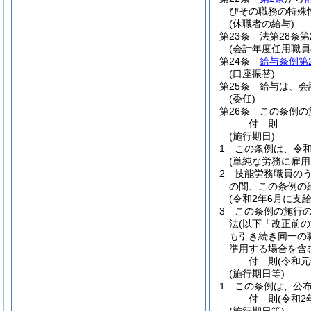
びその職務の特殊
(休職者の給与)
第23条
法第28条
(会計年度任用職員
第24条
給与条例第2
(口座振替)
第25条
給与は、会
(委任)
第26条
この条例の
付
則
(施行期日)
1
この条例は、令和
(単純な労務に雇
2
技能労務職員のう
の間、この条例の
(令和2年6月に支
3
この条例の施行
法
(以下「改正前の
も引き続き同一の
準用する場合を含
付
則
(令和元
(施行期日等)
1
この条例は、公
付
則
(令和2