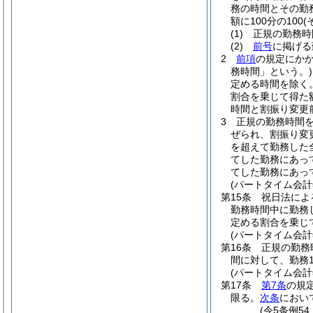
務の時間とその勤
額に100分の100
(
(1)
正規の勤務時
(2)
前号
に掲げる
2
前項
の規定にか
務時間」という。)
定める時間を除く。
割合を乗じて得た
時間と割振り変更
3
正規の勤務時間
ぜられ、割振り変
を超えて勤務した
てした勤務にあって
てした勤務にあっ
(パートタイム会
第15条
祝日法によ
勤務時間中に勤務
定める割合を乗じ
(パートタイム会
第16条
正規の勤務
間に対して、勤務
(パートタイム会
第17条
第7条
の規
限る。
次条
におい
(令5条例5