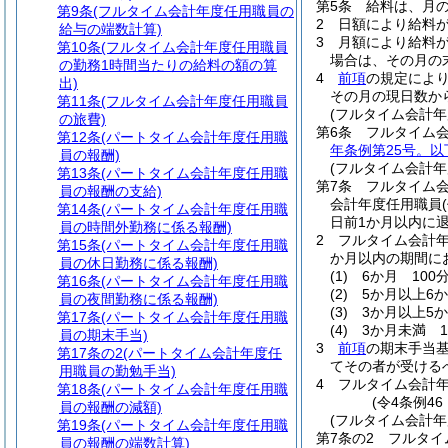
第5条
給料は、月
第9条
(フルタイム会計年度任用職員の
2
日額により給料
給与の端数計算)
3
月額により給料
第10条
(フルタイム会計年度任用職員
場合は、その月の
の勤務1時間当たりの給料の額の算
4
前項
の規定によ
出)
その月の現日数か
第11条
(フルタイム会計年度任用職員
(フルタイム会計
の旅費)
第6条
フルタイム
第12条
(パートタイム会計年度任用職
年条例第25号。以
員の報酬)
(フルタイム会計年
第13条
(パートタイム会計年度任用職
第7条
フルタイム会
員の報酬の支給)
会計年度任用職員
第14条
(パートタイム会計年度任用職
日前1か月以内に
員の時間外勤務に係る報酬)
2
フルタイム会計年
第15条
(パートタイム会計年度任用職
か月以内の期間に
員の休日勤務に係る報酬)
(1)
6か月 100分
第16条
(パートタイム会計年度任用職
(2)
5か月以上6か
員の夜間勤務に係る報酬)
(3)
3か月以上5か
第17条
(パートタイム会計年度任用職
(4)
3か月未満 1
員の期末手当)
3
前項
の期末手当
第17条の2
(パートタイム会計年度任
てその者が受ける
用職員の勤勉手当)
4
フルタイム会計
第18条
(パートタイム会計年度任用職
(令4条例4
員の報酬の減額)
(フルタイム会計年
第19条
(パートタイム会計年度任用職
第7条の2
フルタイ
員の報酬の端数計算)