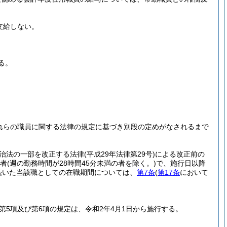
支給しない。
る。
これらの職員に関する法律の規定に基づき別段の定めがなされるまで
治法の一部を改正する法律
(平成29年法律第29号)
による改正前の
た者
(週の勤務時間が28時間45分未満の者を除く。)
で、施行日以降
続いた当該職としての在職期間については、
第7条
(
第17条
において
第5項及び第6項の規定は、令和2年4月1日から施行する。