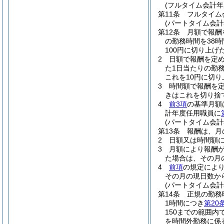
(フルタイム会計年
第11条
フルタイム
(パートタイム会計
第12条
月額で報酬
の勤務時間を38時
100円に切り上げた
2
日額で報酬を定
た1日当たりの勤
これを10円に切り
3
時間額で報酬を定
きはこれを切り捨
4
前3項
の基準月額
計年度任用職員に
(パートタイム会
第13条
報酬は、月
2
日額又は時間額
3
月額により報酬
た場合は、その月
4
前項
の規定によ
その月の現日数か
(パートタイム会
第14条
正規の勤務
1時間につき
第20
150までの範囲内
を時間外勤務に係