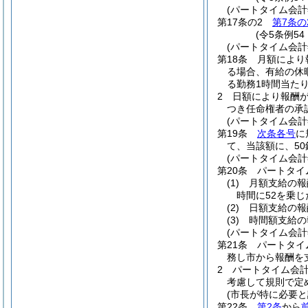
(パートタイム会
第17条の2
第7条の
(令5条例54
(パートタイム会
第18条
月額により
る場合、有給の休
る勤務1時間当た
2
日額により報酬
つき任命権者の承
(パートタイム会
第19条
次条各号
に
て、当該額に、5
(パートタイム会
第20条
パートタイ
(1)
月額支給の
時間に52を乗
(2)
日額支給の
(3)
時間額支給
(パートタイム会
第21条
パートタイ
務し市から報酬を
2
パートタイム会
考慮して規則で定
(市長が特に必要
第22条
第2条
から