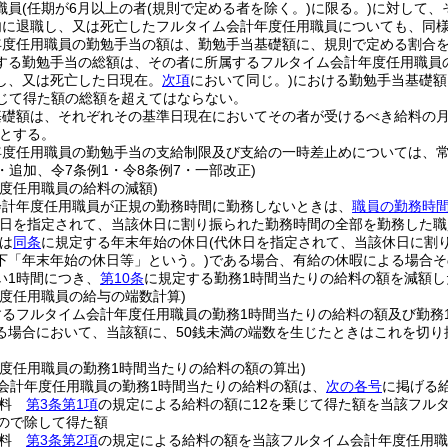
職員
(任期が6月以上の者
(規則で定める者を除く。)
に限る。)
に対して、
内に退職し、又は死亡したフルタイム会計年度任用職員についても、同
年度任用職員の勤勉手当の額は、勤勉手当基礎額に、規則で定める割合
する勤勉手当の総額は、その者に所属するフルタイム会計年度任用職員
し、又は死亡した日現在。
次項
において同じ。)
における勤勉手当基礎額に1
じて得た額の総額を超えてはならない。
基礎額は、それぞれその基準日現在においてその者が受けるべき給料の
とする。
年度任用職員の勤勉手当の支給制限及び支給の一時差止めについては、
4・追加、令7条例1・令8条例7・一部改正)
年度任用職員の給料の減額)
会計年度任用職員が正規の勤務時間に勤務しないときは、
職員の勤務時
休日を指定されて、当該休日に割り振られた勤務時間の全部を勤務した
は
同条
に規定する年末年始の休日
(代休日を指定されて、当該休日に割
下「年末年始の休日等」という。)
である場合、有給の休暇による場合そ
い1時間につき、
第10条
に規定する勤務1時間当たりの給料の額を減額し
年度任用職員の給与の端数計算)
するフルタイム会計年度任用職員の勤務1時間当たりの給料の額及び勤務
る場合において、当該額に、50銭未満の端数を生じたときはこれを切り
年度任用職員の勤務1時間当たりの給料の額の算出)
会計年度任用職員の勤務1時間当たりの給料の額は、
次の各号
に掲げる
給料
第3条第1項
の規定による給料の額に12を乗じて得た額を当該フル
もので除して得た額
給料
第3条第2項
の規定による給料の額を当該フルタイム会計年度任用職