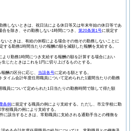
勤務しないときは、祝日法による休日等又は年末年始の休日等であ
場合を除き、その勤務しない1時間につき、
第20条第1号
に規定す
しないときは、有給の休暇による場合その他その勤務しないことに
定する勤務1時間当たりの報酬の額を減額した報酬を支給する。
により勤務1時間につき支給する報酬の額を計算する場合におい
を生じたときはこれを1円に切り上げるものとする。
る報酬の区分に応じ、
当該各号
に定める額とする。
トタイム会計年度任用職員について定められた1週間当たりの勤務
用職員について定められた1日当たりの勤務時間で除して得た額
費条例
に規定する職員の例により支給する。
ただし、市立学校に勤
県学校職員の例により支給する。
件に該当するときは、常勤職員に支給される通勤手当との権衡を
と認める会計年度任用職員の給与については、常勤職員との権衡及