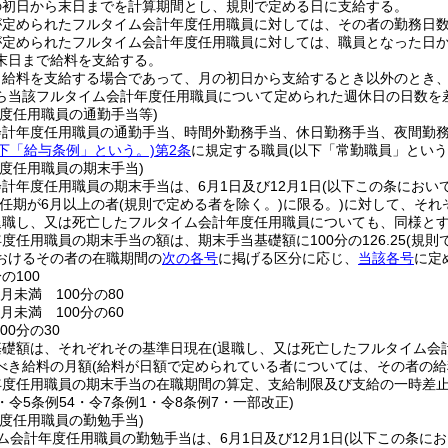
の初日から末日までを計算期間とし、規則で定める日に支給する。
が定められたフルタイム会計年度任用職員に対しては、その者の勤務日
が定められたフルタイム会計年度任用職員に対しては、職員となった日
末日まで給料を支給する。
り給料を支給する場合であって、月の初日から支給するとき以外のとき
ら当該フルタイム会計年度任用職員について定められた週休日の日数を
年度任用職員の通勤手当等)
会計年度任用職員の通勤手当、時間外勤務手当、休日勤務手当、夜間勤
下「給与条例」という。)
第2条
に規定する職員
(以下「常勤職員」という
度任用職員の期末手当)
計年度任用職員の期末手当は、6月1日及び12月1日
(以下この条におい
(任期が6月以上の者
(規則で定める者を除く。)
に限る。)
に対して、それ
退職し、又は死亡したフルタイム会計年度任用職員についても、同様と
度任用職員の期末手当の額は、期末手当基礎額に100分の126.25
(規則
おけるその者の在職期間の
次の各号
に掲げる区分に応じ、
当該各号
に定
の100
月未満 100分の80
月未満 100分の60
00分の30
基礎額は、それぞれその基準日現在
(退職し、又は死亡したフルタイム会
べき給料の月額
(給料が日額で定められている者については、その者の給
年度任用職員の期末手当の在職期間の算定、支給制限及び支給の一時差
6・令5条例54・令7条例1・令8条例7・一部改正)
度任用職員の勤勉手当)
ム会計年度任用職員の勤勉手当は、6月1日及び12月1日
(以下この条に