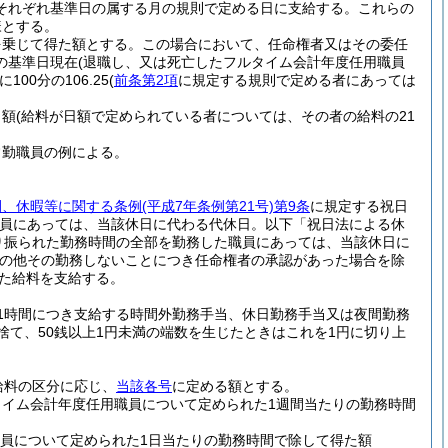
それぞれ基準日の属する月の規則で定める日に支給する。
これらの
様とする。
を乗じて得た額とする。
この場合において、任命権者又はその委任
の基準日現在
(退職し、又は死亡したフルタイム会計年度任用職員
00分の106.25
(
前条第2項
に規定する規則で定める者にあっては
月額
(給料が日額で定められている者については、その者の給料の21
常勤職員の例による。
間、休暇等に関する条例
(平成7年条例第21号)
第9条
に規定する祝日
職員にあっては、当該休日に代わる代休日。以下「祝日法による休
り振られた勤務時間の全部を勤務した職員にあっては、当該休日に
の他その勤務しないことにつき任命権者の承認があった場合を除
た給料を支給する。
1時間につき支給する時間外勤務手当、休日勤務手当又は夜間勤務
捨て、50銭以上1円未満の端数を生じたときはこれを1円に切り上
給料の区分に応じ、
当該各号
に定める額とする。
タイム会計年度任用職員について定められた1週間当たりの勤務時間
員について定められた1日当たりの勤務時間で除して得た額