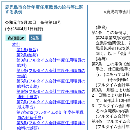
鹿児島市会計年度任用職員の給与等に関
する条例
○鹿児島市会
令和元年9月30日 条例第18号
(趣旨)
(令和8年4月1日施行)
第1条
この条例は
第24条第5項の規
条項目次
沿革
企業労働関係法」
本則
職員以外のもの
(
第1条
(趣旨)
除く。以下「会計
第2条
(給与)
(給与)
第3条
(フルタイム会計年度任用職員の
第2条
この条例で給
給料)
手当、休日勤務手
第4条
(フルタイム会計年度任用職員の
う。)
にあっては報
号給)
(令5条例5
第5条
(フルタイム会計年度任用職員の
(フルタイム会計年
給料の支給)
第3条
月額により
第6条
(フルタイム会計年度任用職員の
2
日額により給料
通勤手当等)
て、5円以上10円
第7条
(フルタイム会計年度任用職員の
3
フルタイム会計
期末手当)
るべき職務の内容
第7条の2
(フルタイム会計年度任用職
(フルタイム会計年
員の勤勉手当)
第4条
フルタイム
第8条
(フルタイム会計年度任用職員の
(フルタイム会計
給料の減額)