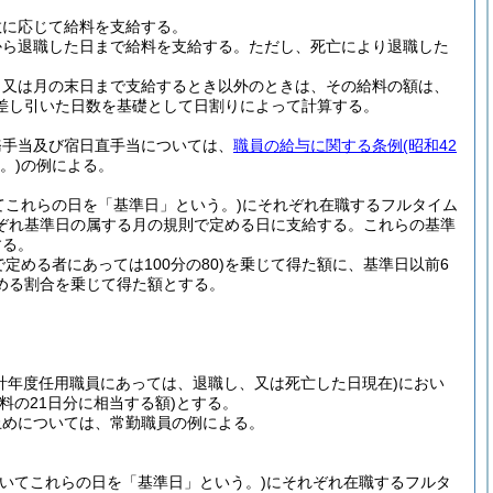
数に応じて給料を支給する。
から退職した日まで給料を支給する。
ただし、死亡により退職した
、又は月の末日まで支給するとき以外のときは、その給料の額は、
差し引いた日数を基礎として日割りによって計算する。
務手当及び宿日直手当については、
職員の給与に関する条例
(昭和42
。)
の例による。
てこれらの日を「基準日」という。)
にそれぞれ在職するフルタイム
ぞれ基準日の属する月の規則で定める日に支給する。
これらの基準
する。
で定める者にあっては100分の80)
を乗じて得た額に、基準日以前6
める割合を乗じて得た額とする。
計年度任用職員にあっては、退職し、又は死亡した日現在)
におい
料の21日分に相当する額)
とする。
止めについては、常勤職員の例による。
おいてこれらの日を「基準日」という。)
にそれぞれ在職するフルタ