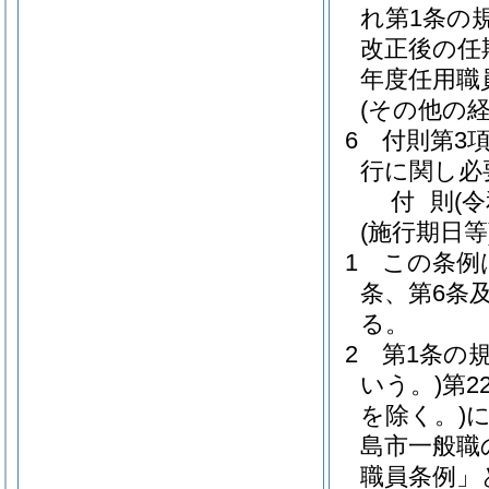
れ第1条の
改正後の任
年度任用職
(その他の
6
付則第3
行に関し必
付
則
(
(施行期日等
1
この条例
条、第6条
る。
2
第1条の
いう。)
第2
を除く。)
島市一般職
職員条例」