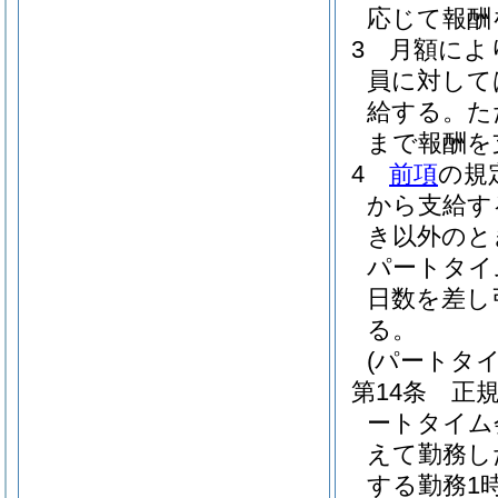
応じて報酬
3
月額によ
員に対して
給する。
た
まで報酬を
4
前項
の規
から支給す
き以外のと
パートタイ
日数を差し
る。
(パートタ
第14条
正
ートタイム
えて勤務し
する勤務1