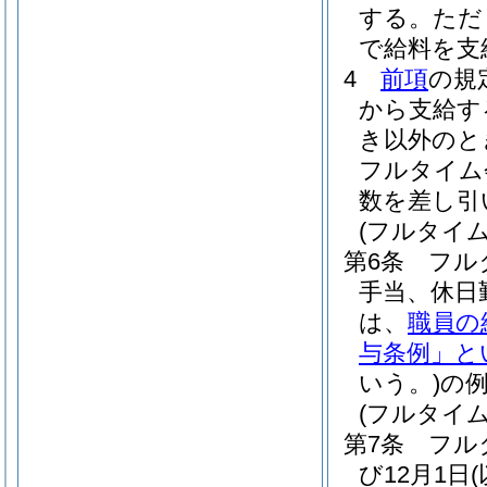
する。
ただ
で給料を支
4
前項
の規
から支給す
き以外のと
フルタイム
数を差し引
(フルタイ
第6条
フル
手当、休日
は、
職員の
与条例」と
いう。)
の
(フルタイ
第7条
フル
び12月1日