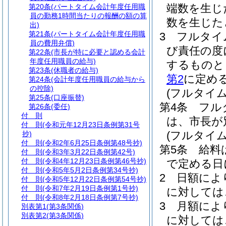
端数を生じ
第20条
(パートタイム会計年度任用職
員の勤務1時間当たりの報酬の額の算
数を生じた
出)
第21条
(パートタイム会計年度任用職
3
フルタイ
員の費用弁償)
び責任の度
第22条
(市長が特に必要と認める会計
年度任用職員の給与)
するものと
第23条
(休職者の給与)
第2
に定め
第24条
(会計年度任用職員の給与から
の控除)
(フルタイ
第25条
(口座振替)
第4条
フル
第26条
(委任)
付 則
は、市長が
付 則
(令和元年12月23日条例第31号
(フルタイ
抄)
付 則
(令和2年6月25日条例第48号抄)
第5条
給料
付 則
(令和3年3月22日条例第42号)
付 則
(令和4年12月23日条例第46号抄)
で定める日
付 則
(令和5年5月2日条例第34号抄)
2
日額によ
付 則
(令和5年12月22日条例第54号抄)
付 則
(令和7年2月19日条例第1号抄)
に対しては
付 則
(令和8年2月18日条例第7号抄)
3
月額によ
別表第1
(第3条関係)
別表第2
(第3条関係)
に対しては