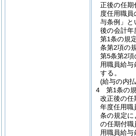
正後の任期
度任用職員
与条例」と
後の会計年
第1条の規
条第2項の
第5条第2
用職員給与
する。
(給与の内払
4
第1条の
改正後の任
年度任用職
条の規定に
の任期付職
用職員給与