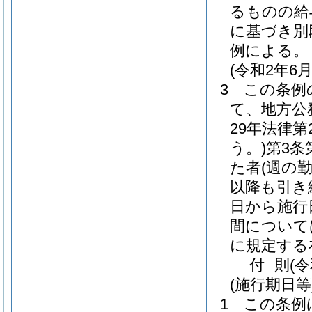
るものの給
に基づき別
例による。
(令和2年
3
この条例
て、地方公
29年法律第2
う。)
第3条
た者
(週の
以降も引き
日から施行
間について
に規定する
付
則
(
(施行期日等
1
この条例