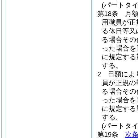
(パートタ
第18条
月
用職員が正
る休日等又
る場合その
った場合を
に規定する
する。
2
日額によ
員が正規の
る場合その
った場合を
に規定する
する。
(パートタ
第19条
次