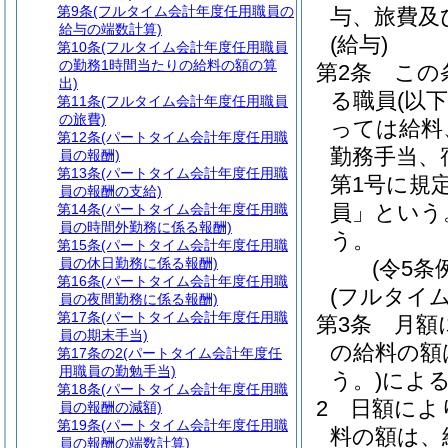
第9条
(フルタイム会計年度任用職員の
与、旅費及
給与の端数計算)
(給与)
第10条
(フルタイム会計年度任用職員
の勤務1時間当たりの給料の額の算
第2条
この
出)
る職員
(以
第11条
(フルタイム会計年度任用職員
の旅費)
っては給料
第12条
(パートタイム会計年度任用職
勤務手当、
員の報酬)
第13条
(パートタイム会計年度任用職
第1号に規
員の報酬の支給)
員」という
第14条
(パートタイム会計年度任用職
員の時間外勤務に係る報酬)
う。
第15条
(パートタイム会計年度任用職
員の休日勤務に係る報酬)
(令5条
第16条
(パートタイム会計年度任用職
(フルタイ
員の夜間勤務に係る報酬)
第17条
(パートタイム会計年度任用職
第3条
月額
員の期末手当)
の給料の額
第17条の2
(パートタイム会計年度任
用職員の勤勉手当)
う。)
によ
第18条
(パートタイム会計年度任用職
2
日額によ
員の報酬の減額)
第19条
(パートタイム会計年度任用職
料の額は、
員の報酬の端数計算)