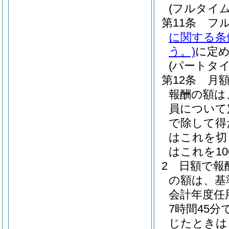
(フルタイ
第11条
フ
に関する条
う。)
に定
(パートタ
第12条
月
報酬の額は
員について
で除して得
はこれを切
はこれを1
2
日額で報
の額は、基
会計年度任
7時間45
じたときは