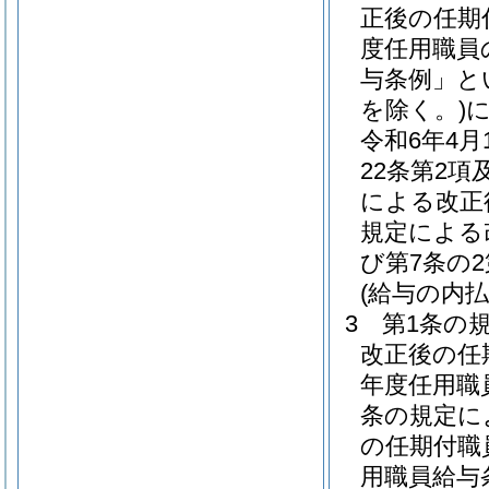
正後の任期
度任用職員
与条例」と
を除く。)
令和6年4
22条第2項
による改正
規定による
び第7条の
(給与の内払
3
第1条の
改正後の任
年度任用職
条の規定に
の任期付職
用職員給与