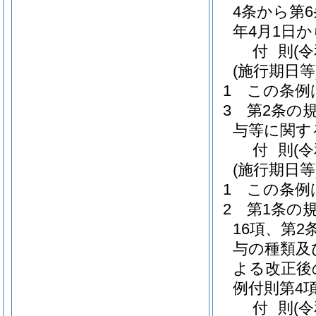
4条から第
年4月1日
付
則
(
(施行期日等
1
この条例
3
第2条の
与等に関す
付
則
(
(施行期日等
1
この条例
2
第1条の
16項、第
与の種類及
よる改正後
例付則第4
付
則
(