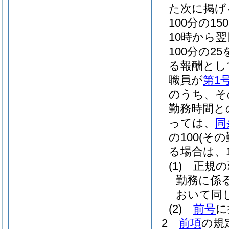
た次に掲げ
100分の
10時から
100分の2
る報酬とし
職員が
第1
のうち、そ
勤務時間と
っては、
同
の100
(そ
る場合は、10
(1)
正規の
勤務に係
おいて同じ
(2)
前号
に
2
前項
の規