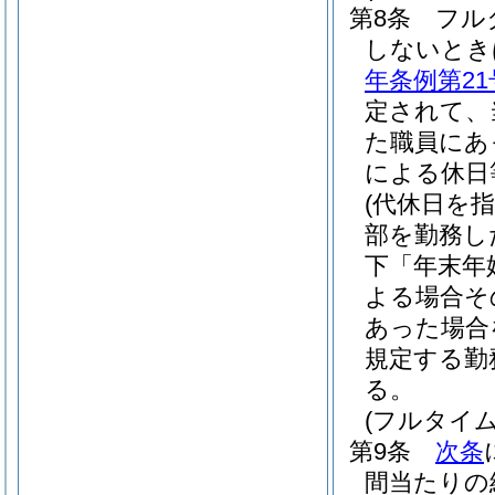
第8条
フル
しないとき
年条例第21
定されて、
た職員にあ
による休日
(代休日を
部を勤務し
下「年末年
よる場合そ
あった場合
規定する勤
る。
(フルタイ
第9条
次条
間当たりの