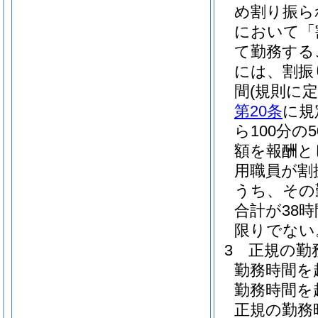
め割り振ら
において「
て勤務する
には、割振
間
(規則に
第20条
に規
ら100分
額を報酬と
用職員が割
うち、その
合計が38
限りでない
3
正規の勤
勤務時間を
勤務時間を
正規の勤務