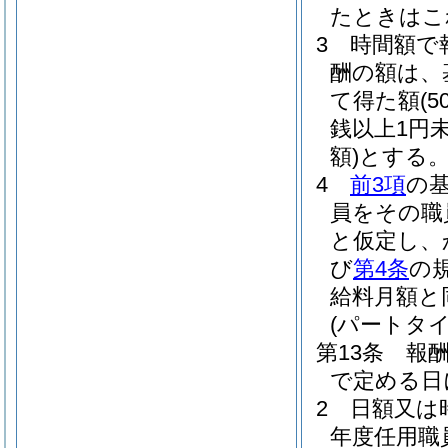
たときはこ
3
時間額で
酬の額は、
て得た額
(
銭以上1円
額)
とする
4
前3項
の
員をその職
と仮定し、
び
第4条
の
給料月額と
(パートタ
第13条
報
で定める日
2
日額又は
年度任用職