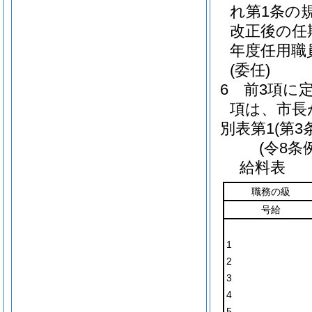
れ第1条の
改正後の任
年度任用職
(委任)
6
前3項に
項は、市長
別表第1
(第3
(令8条
給料表
職務の級
号給
1
2
3
4
5