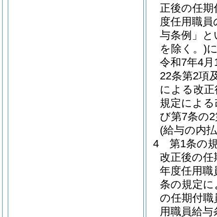
正後の任期
度任用職員
与条例」と
を除く。)
令和7年4
22条第2項
による改正
規定による
び第7条の
(給与の内払
4
第1条の
改正後の任
年度任用職
条の規定に
の任期付職
用職員給与