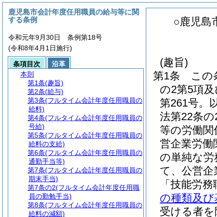
鹿児島市会計年度任用職員の給与等に関
する条例
○鹿児島
令和元年9月30日 条例第18号
(令和8年4月1日施行)
(趣旨)
条項目次
沿革
第1条
この
本則
第1条
(趣旨)
の2第5項及
第2条
(給与)
第3条
(フルタイム会計年度任用職員の
第261号。
給料)
法第22条
第4条
(フルタイム会計年度任用職員の
号給)
等の労働関
第5条
(フルタイム会計年度任用職員の
営企業労働
給料の支給)
第6条
(フルタイム会計年度任用職員の
の単純な労
通勤手当等)
て、公営企
第7条
(フルタイム会計年度任用職員の
期末手当)
「技能労務
第7条の2
(フルタイム会計年度任用職
の種類及び
員の勤勉手当)
第8条
(フルタイム会計年度任用職員の
受ける者を
給料の減額)