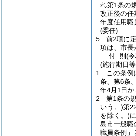
れ第1条の
改正後の任
年度任用職
(委任)
5
前2項に
項は、市長
付
則
(
(施行期日等
1
この条例
条、第6条
年4月1日
2
第1条の
いう。)
第2
を除く。)
島市一般職
職員条例」