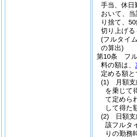
手当、休日
おいて、当
り捨て、5
切り上げる
(フルタイ
の算出)
第10条
フ
料の額は、
定める額と
(1)
月額
を乗じて
て定めら
して得た
(2)
日額
該フルタ
りの勤務