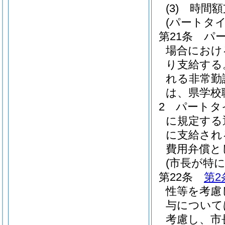
(3)
時間
(パートタ
第21条
パ
場合におけ
り支給する
れる非常勤
は、県学校
2
パートタ
に規定する
に支給され
費用弁償と
(市長が特
第22条
第2
性等を考慮
与について
考慮し、市