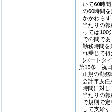
いて60時
の60時間
かかわらず
当たりの報
っては100
での間である
勤務時間を
れ乗じて得
(パートタ
第15条
祝
正規の勤務
会計年度任
時間に対し
当たりの報酬
で規則で定
して支給す