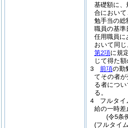
基礎額に、
合において
勉手当の総
職員の基準
任用職員に
おいて同じ
第2項
に規定
じて得た額
3
前項
の勤
てその者が
る者につい
る。
4
フルタイ
給の一時差
(令5条
(フルタイ