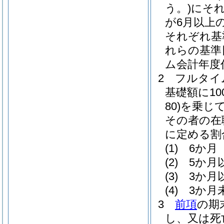
う。)
にそ
が6月以上
それぞれ基
れらの基準
ム会計年度
2
フルタイ
基礎額に100
80)
を乗じ
その者の在
に定める割
(1)
6か月 
(2)
5か月
(3)
3か月
(4)
3か月
3
前項
の期
し、又は死