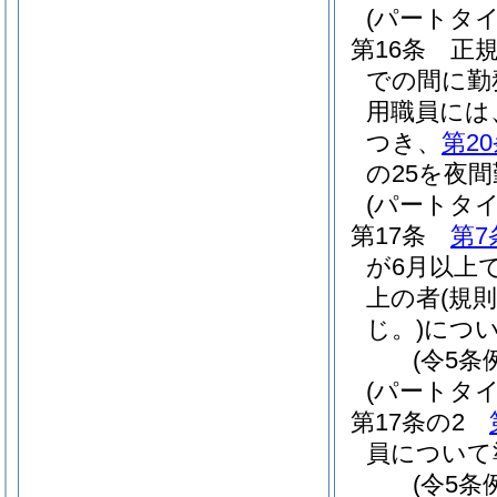
(パートタ
第16条
正
での間に勤
用職員には
つき、
第2
の25を夜
(パートタ
第17条
第7
が6月以上
上の者
(規
じ。)
につ
(令5条
(パートタ
第17条の2
員について
(令5条