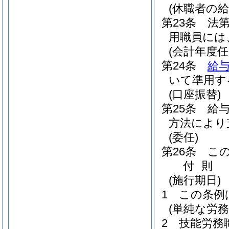
(休職者の給
第23条
法
用職員には
(会計年度
第24条
給与
いて準用す
(口座振替)
第25条
給
方法により
(委任)
第26条
こ
付
則
(施行期日)
1
この条例
(単純な労
2
技能労務