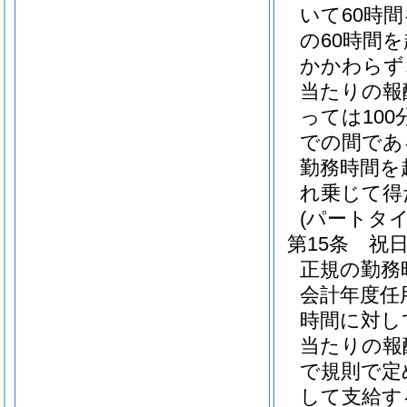
いて60時
の60時間
かかわらず
当たりの報
っては100
での間である
勤務時間を
れ乗じて得
(パートタ
第15条
祝
正規の勤務
会計年度任
時間に対し
当たりの報酬
で規則で定
して支給す