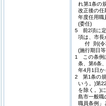
れ第1条の
改正後の任
年度任用職
(委任)
5
前2項に
項は、市長
付
則
(
(施行期日等
1
この条例
条、第6条
年4月1日
2
第1条の
いう。)
第2
を除く。)
島市一般職
職員条例」