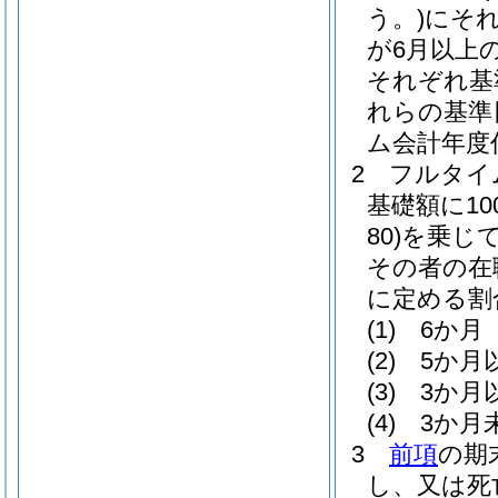
う。)
にそ
が6月以上
それぞれ基
れらの基準
ム会計年度
2
フルタイ
基礎額に100
80)
を乗じ
その者の在
に定める割
(1)
6か月 
(2)
5か月
(3)
3か月
(4)
3か月
3
前項
の期
し、又は死