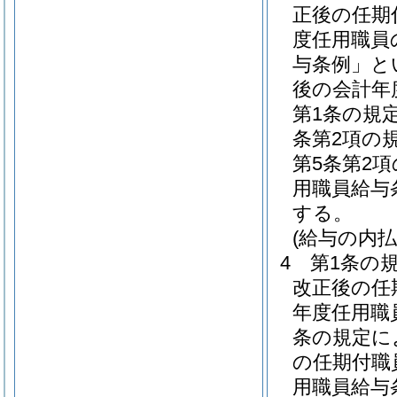
正後の任期
度任用職員
与条例」と
後の会計年
第1条の規
条第2項の
第5条第2
用職員給与
する。
(給与の内払
4
第1条の
改正後の任
年度任用職
条の規定に
の任期付職
用職員給与