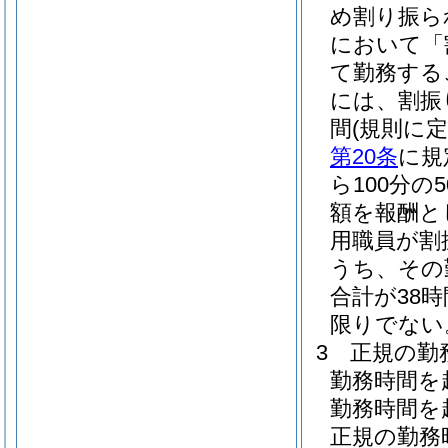
め割り振ら
において「
て勤務する
には、割振
間
(規則に
第20条
に規
ら100分
額を報酬と
用職員が割
うち、その
合計が38
限りでない
3
正規の勤
勤務時間を
勤務時間を
正規の勤務