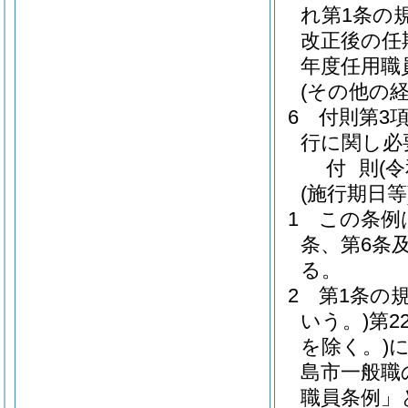
れ第1条の
改正後の任
年度任用職
(その他の
6
付則第3
行に関し必
付
則
(
(施行期日等
1
この条例
条、第6条
る。
2
第1条の
いう。)
第2
を除く。)
島市一般職
職員条例」