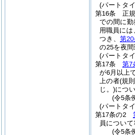
(パートタ
第16条
正
での間に勤
用職員には
つき、
第2
の25を夜
(パートタ
第17条
第7
が6月以上
上の者
(規
じ。)
につ
(令5条
(パートタ
第17条の2
員について
(令5条