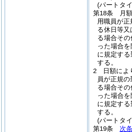
(パートタ
第18条
月
用職員が正
る休日等又
る場合その
った場合を
に規定する
する。
2
日額によ
員が正規の
る場合その
った場合を
に規定する
する。
(パートタ
第19条
次