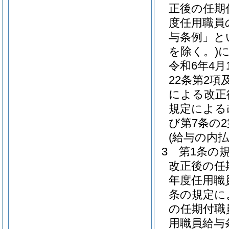
正後の任期
度任用職員
与条例」と
を除く。)
令和6年4
22条第2項
による改正
規定による
び第7条の
(給与の内払
3
第1条の
改正後の任
年度任用職
条の規定に
の任期付職
用職員給与