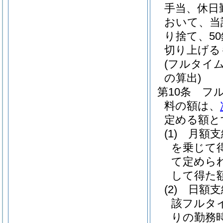
手当、休日
おいて、当
り捨て、5
切り上げる
(フルタイ
の算出)
第10条
フ
料の額は、
定める額と
(1)
月額
を乗じて
て定めら
して得た
(2)
日額
該フルタ
りの勤務