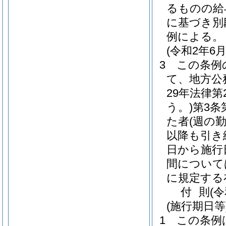
るものの給
に基づき別
例による。
(令和2年
3
この条例
て、地方公
29年法律第2
う。)
第3条
た者
(週の
以降も引き
日から施行
間について
に規定する
付
則
(
(施行期日等
1
この条例