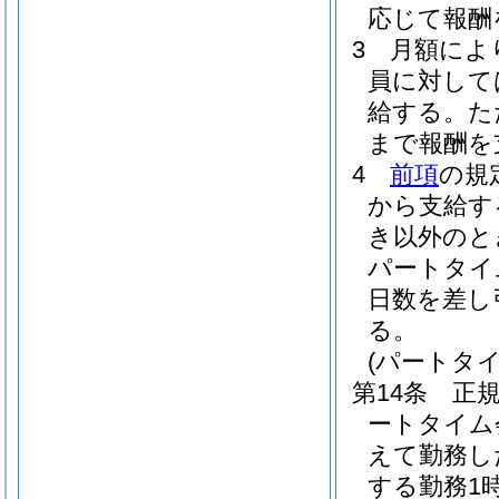
応じて報酬
3
月額によ
員に対して
給する。
た
まで報酬を
4
前項
の規
から支給す
き以外のと
パートタイ
日数を差し
る。
(パートタ
第14条
正
ートタイム
えて勤務し
する勤務1