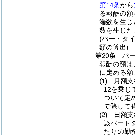
第14条
から
る報酬の額
端数を生じ
数を生じた
(パートタ
額の算出)
第20条
パ
報酬の額は
に定める額
(1)
月額
12を乗
ついて定
で除して
(2)
日額
該パート
たりの勤