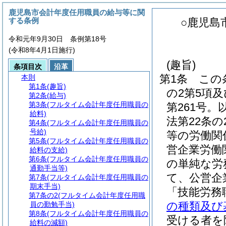
鹿児島市会計年度任用職員の給与等に関
する条例
○鹿児島
令和元年9月30日 条例第18号
(令和8年4月1日施行)
(趣旨)
条項目次
沿革
第1条
この
本則
第1条
(趣旨)
の2第5項及
第2条
(給与)
第3条
(フルタイム会計年度任用職員の
第261号。
給料)
法第22条
第4条
(フルタイム会計年度任用職員の
号給)
等の労働関
第5条
(フルタイム会計年度任用職員の
営企業労働
給料の支給)
第6条
(フルタイム会計年度任用職員の
の単純な労
通勤手当等)
て、公営企
第7条
(フルタイム会計年度任用職員の
期末手当)
「技能労務
第7条の2
(フルタイム会計年度任用職
の種類及び
員の勤勉手当)
第8条
(フルタイム会計年度任用職員の
受ける者を
給料の減額)