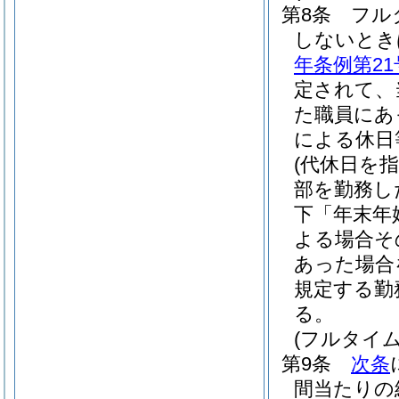
第8条
フル
しないとき
年条例第21
定されて、
た職員にあ
による休日
(代休日を
部を勤務し
下「年末年
よる場合そ
あった場合
規定する勤
る。
(フルタイ
第9条
次条
間当たりの