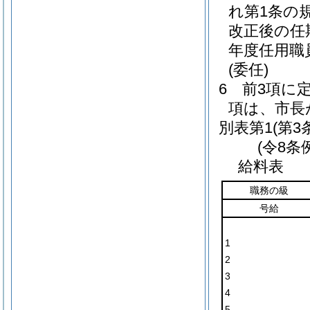
れ第1条の
改正後の任
年度任用職
(委任)
6
前3項に
項は、市長
別表第1
(第3
(令8条
給料表
職務の級
号給
1
2
3
4
5