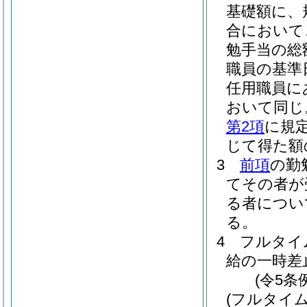
基礎額に、
合において
勉手当の総
職員の基準
任用職員に
おいて同じ
第2項
に規定
じて得た額
3
前項
の勤
てその者が
る者につい
る。
4
フルタイ
給の一時差
(令5条
(フルタイ