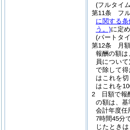
(フルタイ
第11条
フ
に関する条
う。)
に定
(パートタ
第12条
月
報酬の額は
員について
で除して得
はこれを切
はこれを1
2
日額で報
の額は、基
会計年度任
7時間45
じたときは