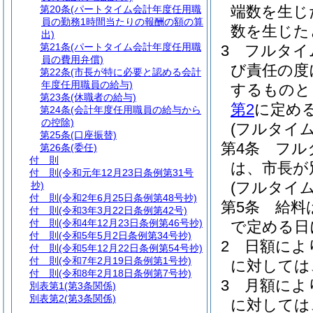
端数を生じ
第20条
(パートタイム会計年度任用職
員の勤務1時間当たりの報酬の額の算
数を生じた
出)
第21条
(パートタイム会計年度任用職
3
フルタイ
員の費用弁償)
び責任の度
第22条
(市長が特に必要と認める会計
年度任用職員の給与)
するものと
第23条
(休職者の給与)
第2
に定め
第24条
(会計年度任用職員の給与から
の控除)
(フルタイ
第25条
(口座振替)
第4条
フル
第26条
(委任)
付 則
は、市長が
付 則
(令和元年12月23日条例第31号
(フルタイ
抄)
付 則
(令和2年6月25日条例第48号抄)
第5条
給料
付 則
(令和3年3月22日条例第42号)
付 則
(令和4年12月23日条例第46号抄)
で定める日
付 則
(令和5年5月2日条例第34号抄)
2
日額によ
付 則
(令和5年12月22日条例第54号抄)
付 則
(令和7年2月19日条例第1号抄)
に対しては
付 則
(令和8年2月18日条例第7号抄)
3
月額によ
別表第1
(第3条関係)
別表第2
(第3条関係)
に対しては