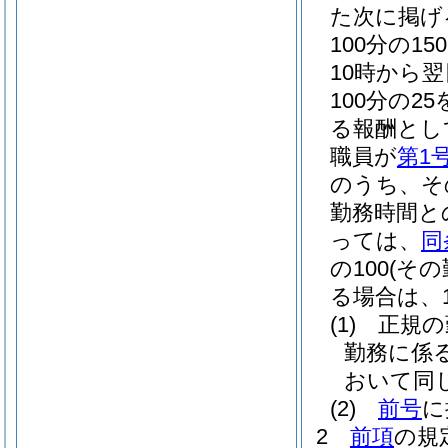
た次に掲げ
100分の
10時から
100分の2
る報酬とし
職員が
第1
のうち、そ
勤務時間と
っては、
同
の100
(そ
る場合は、10
(1)
正規の
勤務に係
おいて同じ
(2)
前号
に
2
前項
の規