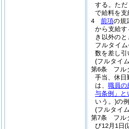
する。
ただ
で給料を支
4
前項
の規
から支給す
き以外のと
フルタイム
数を差し引
(フルタイ
第6条
フル
手当、休日
は、
職員の
与条例」と
いう。)
の
(フルタイ
第7条
フル
び12月1日