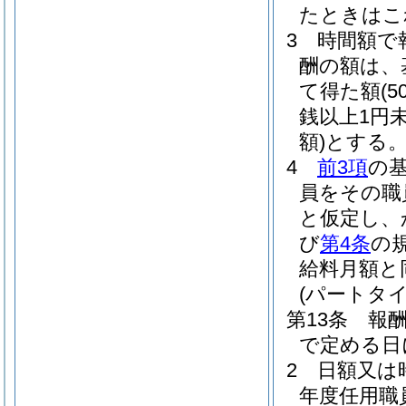
たときはこ
3
時間額で
酬の額は、
て得た額
(
銭以上1円
額)
とする
4
前3項
の
員をその職
と仮定し、
び
第4条
の
給料月額と
(パートタ
第13条
報
で定める日
2
日額又は
年度任用職