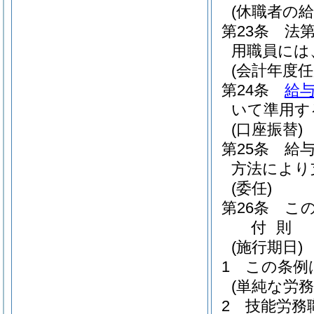
(休職者の給
第23条
法
用職員には
(会計年度
第24条
給与
いて準用す
(口座振替)
第25条
給
方法により
(委任)
第26条
こ
付
則
(施行期日)
1
この条例
(単純な労
2
技能労務