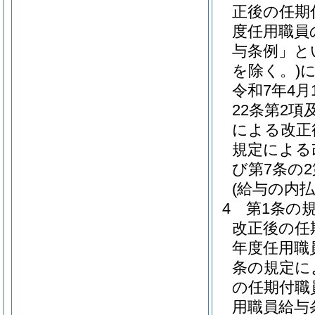
正後の任期
度任用職員
与条例」と
を除く。)
令和7年4
22条第2項
による改正
規定による
び第7条の
(給与の内払
4
第1条の
改正後の任
年度任用職
条の規定に
の任期付職
用職員給与