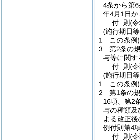
4条から第
年4月1日
付
則
(
(施行期日等
1
この条例
3
第2条の
与等に関す
付
則
(
(施行期日等
1
この条例
2
第1条の
16項、第
与の種類及
よる改正後
例付則第4
付
則
(