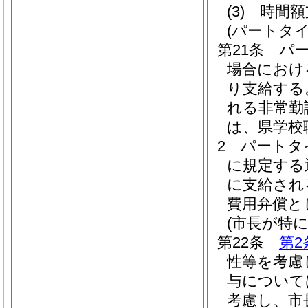
(3)
時間
(パートタ
第21条
パ
場合におけ
り支給する
れる非常勤
は、県学校
2
パートタ
に規定する
に支給され
費用弁償と
(市長が特
第22条
第2
性等を考慮
与について
考慮し、市