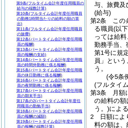
第9条
(フルタイム会計年度任用職員の
与、旅費及
給与の端数計算)
(給与)
第10条
(フルタイム会計年度任用職員
の勤務1時間当たりの給料の額の算
第2条
この
出)
る職員
(以
第11条
(フルタイム会計年度任用職員
の旅費)
っては給料
第12条
(パートタイム会計年度任用職
勤務手当、
員の報酬)
第13条
(パートタイム会計年度任用職
第1号に規
員の報酬の支給)
員」という
第14条
(パートタイム会計年度任用職
員の時間外勤務に係る報酬)
う。
第15条
(パートタイム会計年度任用職
員の休日勤務に係る報酬)
(令5条
第16条
(パートタイム会計年度任用職
(フルタイ
員の夜間勤務に係る報酬)
第17条
(パートタイム会計年度任用職
第3条
月額
員の期末手当)
の給料の額
第17条の2
(パートタイム会計年度任
用職員の勤勉手当)
う。)
によ
第18条
(パートタイム会計年度任用職
2
日額によ
員の報酬の減額)
第19条
(パートタイム会計年度任用職
料の額は、
員の報酬の端数計算)