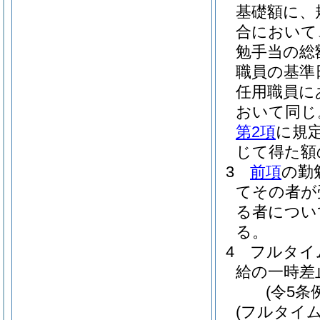
基礎額に、
合において
勉手当の総
職員の基準
任用職員に
おいて同じ
第2項
に規定
じて得た額
3
前項
の勤
てその者が
る者につい
る。
4
フルタイ
給の一時差
(令5条
(フルタイ