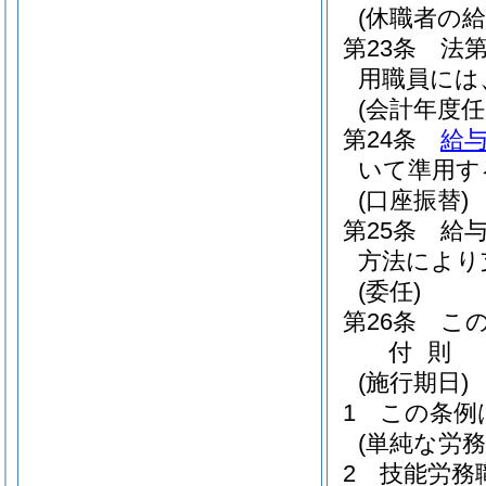
(休職者の給
第23条
法
用職員には
(会計年度
第24条
給与
いて準用す
(口座振替)
第25条
給
方法により
(委任)
第26条
こ
付
則
(施行期日)
1
この条例
(単純な労
2
技能労務