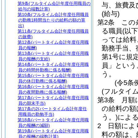
第9条
(フルタイム会計年度任用職員の
与、旅費及
給与の端数計算)
(給与)
第10条
(フルタイム会計年度任用職員
の勤務1時間当たりの給料の額の算
第2条
この
出)
る職員
(以
第11条
(フルタイム会計年度任用職員
の旅費)
っては給料
第12条
(パートタイム会計年度任用職
勤務手当、
員の報酬)
第13条
(パートタイム会計年度任用職
第1号に規
員の報酬の支給)
員」という
第14条
(パートタイム会計年度任用職
員の時間外勤務に係る報酬)
う。
第15条
(パートタイム会計年度任用職
員の休日勤務に係る報酬)
(令5条
第16条
(パートタイム会計年度任用職
(フルタイ
員の夜間勤務に係る報酬)
第17条
(パートタイム会計年度任用職
第3条
月額
員の期末手当)
の給料の額
第17条の2
(パートタイム会計年度任
用職員の勤勉手当)
う。)
によ
第18条
(パートタイム会計年度任用職
2
日額によ
員の報酬の減額)
第19条
(パートタイム会計年度任用職
料の額は、
員の報酬の端数計算)