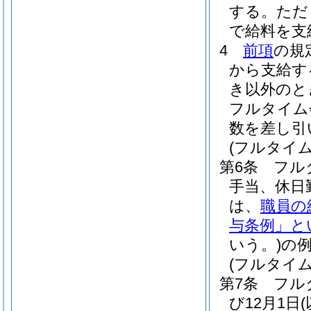
する。
ただ
で給料を支
4
前項
の規
から支給す
き以外のと
フルタイム
数を差し引
(フルタイ
第6条
フル
手当、休日
は、
職員の
与条例」と
いう。)
の
(フルタイ
第7条
フル
び12月1日