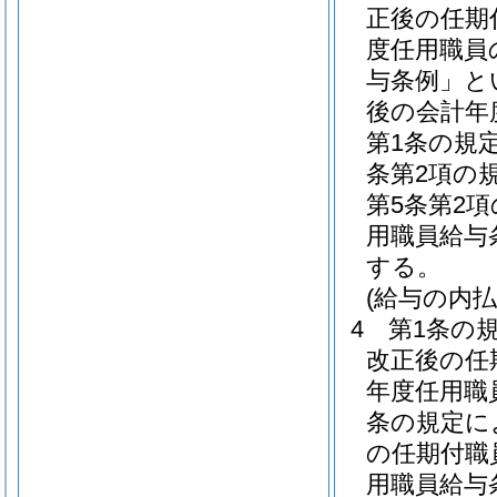
正後の任期
度任用職員
与条例」と
後の会計年
第1条の規
条第2項の
第5条第2
用職員給与
する。
(給与の内払
4
第1条の
改正後の任
年度任用職
条の規定に
の任期付職
用職員給与