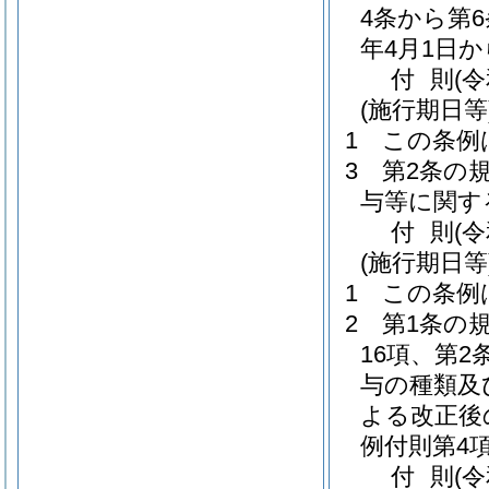
4条から第
年4月1日
付
則
(
(施行期日等
1
この条例
3
第2条の
与等に関す
付
則
(
(施行期日等
1
この条例
2
第1条の
16項、第
与の種類及
よる改正後
例付則第4
付
則
(