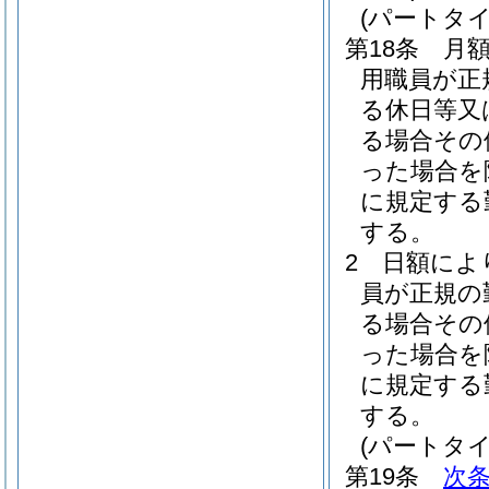
(パートタ
第18条
月
用職員が正
る休日等又
る場合その
った場合を
に規定する
する。
2
日額によ
員が正規の
る場合その
った場合を
に規定する
する。
(パートタ
第19条
次