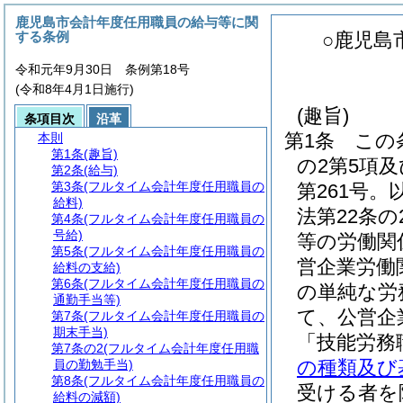
鹿児島市会計年度任用職員の給与等に関
する条例
○鹿児島
令和元年9月30日 条例第18号
(令和8年4月1日施行)
(趣旨)
条項目次
沿革
第1条
この
本則
第1条
(趣旨)
の2第5項及
第2条
(給与)
第3条
(フルタイム会計年度任用職員の
第261号。
給料)
法第22条
第4条
(フルタイム会計年度任用職員の
号給)
等の労働関
第5条
(フルタイム会計年度任用職員の
営企業労働
給料の支給)
第6条
(フルタイム会計年度任用職員の
の単純な労
通勤手当等)
て、公営企
第7条
(フルタイム会計年度任用職員の
期末手当)
「技能労務
第7条の2
(フルタイム会計年度任用職
の種類及び
員の勤勉手当)
第8条
(フルタイム会計年度任用職員の
受ける者を
給料の減額)