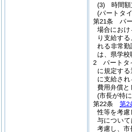
(3)
時間
(パートタ
第21条
パ
場合におけ
り支給する
れる非常勤
は、県学校
2
パートタ
に規定する
に支給され
費用弁償と
(市長が特
第22条
第2
性等を考慮
与について
考慮し、市