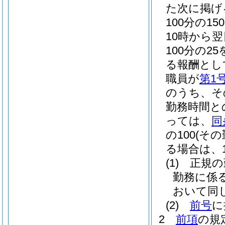
た次に掲げ
100分の
10時から
100分の2
る報酬とし
職員が
第1
のうち、そ
勤務時間と
っては、
同
の100
(そ
る場合は、10
(1)
正規の
勤務に係
おいて同じ
(2)
前号
に
2
前項
の規