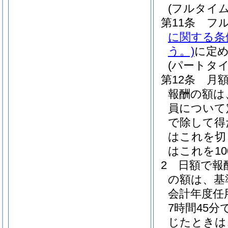
(フルタイ
第11条
フ
に関する条
う。)
に定
(パートタ
第12条
月
報酬の額は
員について
で除して得
はこれを切
はこれを1
2
日額で報
の額は、基
会計年度任
7時間45
じたときは