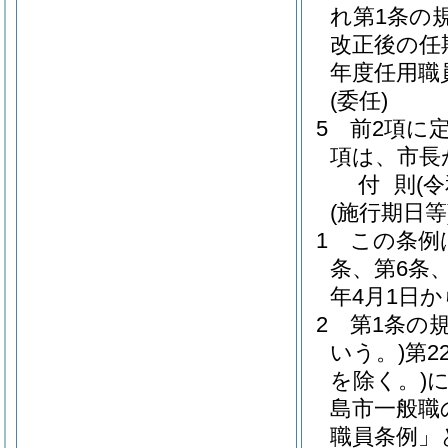
れ第1条の
改正後の任
年度任用職
(委任)
5
前2項に
項は、市長
付
則
(
(施行期日等
1
この条例
条、第6条
年4月1日
2
第1条の
いう。)
第2
を除く。)
島市一般職
職員条例」