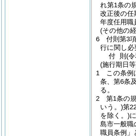
れ第1条の
改正後の任
年度任用職
(その他の
6
付則第3
行に関し必
付
則
(
(施行期日等
1
この条例
条、第6条
る。
2
第1条の
いう。)
第2
を除く。)
島市一般職
職員条例」