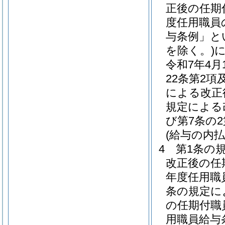
正後の任期
度任用職員
与条例」と
を除く。)
令和7年4
22条第2項
による改正
規定による
び第7条の
(給与の内払
4
第1条の
改正後の任
年度任用職
条の規定に
の任期付職
用職員給与