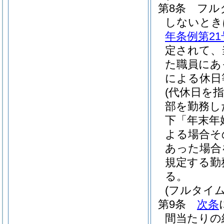
第8条
フル
しないとき
年条例第21
定されて、
た職員にあ
による休日
(代休日を
部を勤務し
下「年末年
よる場合そ
あった場合
規定する勤
る。
(フルタイ
第9条
次条
間当たりの