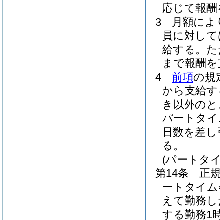
応じて報酬
3
月額によ
員に対して
給する。
た
まで報酬を
4
前項
の規
から支給す
き以外のと
パートタイ
日数を差し
る。
(パートタ
第14条
正
ートタイム
えて勤務し
する勤務1