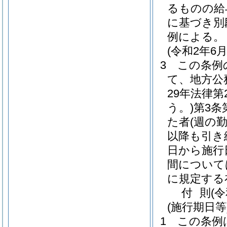
るものの給
に基づき別
例による。
(令和2年
3
この条例
て、地方公
29年法律第2
う。)
第3条
た者
(週の
以降も引き
日から施行
間について
に規定する
付
則
(
(施行期日等
1
この条例