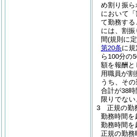
め割り振ら
において「
て勤務する
には、割振
間
(規則に
第20条
に規
ら100分
額を報酬と
用職員が割
うち、その
合計が38
限りでない
3
正規の勤
勤務時間を
勤務時間を
正規の勤務