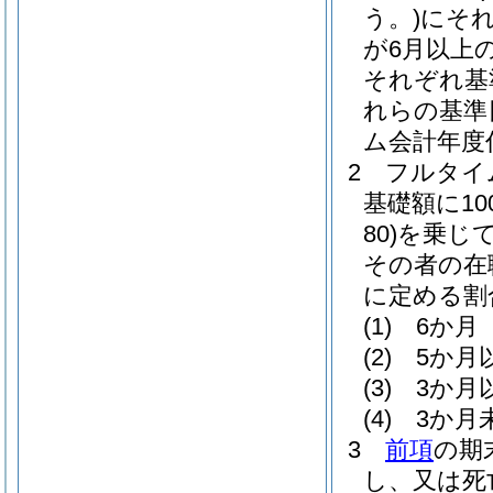
う。)
にそ
が6月以上
それぞれ基
れらの基準
ム会計年度
2
フルタイ
基礎額に100
80)
を乗じ
その者の在
に定める割
(1)
6か月 
(2)
5か月
(3)
3か月
(4)
3か月
3
前項
の期
し、又は死