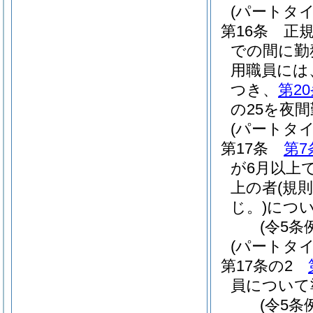
(パートタ
第16条
正
での間に勤
用職員には
つき、
第2
の25を夜
(パートタ
第17条
第7
が6月以上
上の者
(規
じ。)
につ
(令5条
(パートタ
第17条の2
員について
(令5条