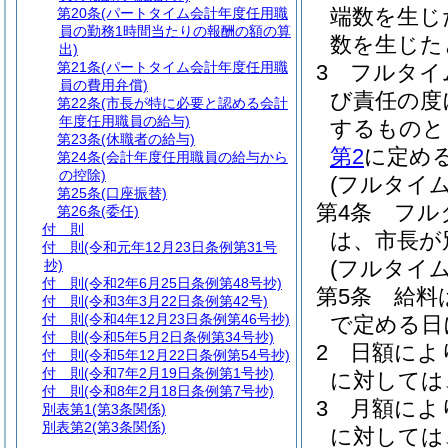
端数を生じ
第20条
(パートタイム会計年度任用職
員の勤務1時間当たりの報酬の額の算
数を生じた
出)
第21条
(パートタイム会計年度任用職
3
フルタイ
員の費用弁償)
び責任の度
第22条
(市長が特に必要と認める会計
年度任用職員の給与)
するものと
第23条
(休職者の給与)
第2
に定め
第24条
(会計年度任用職員の給与から
の控除)
(フルタイ
第25条
(口座振替)
第4条
フル
第26条
(委任)
付 則
は、市長が
付 則
(令和元年12月23日条例第31号
(フルタイ
抄)
付 則
(令和2年6月25日条例第48号抄)
第5条
給料
付 則
(令和3年3月22日条例第42号)
付 則
(令和4年12月23日条例第46号抄)
で定める日
付 則
(令和5年5月2日条例第34号抄)
2
日額によ
付 則
(令和5年12月22日条例第54号抄)
付 則
(令和7年2月19日条例第1号抄)
に対しては
付 則
(令和8年2月18日条例第7号抄)
3
月額によ
別表第1
(第3条関係)
別表第2
(第3条関係)
に対しては