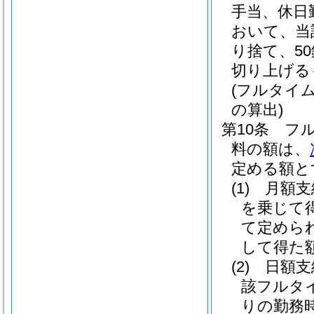
手当、休日
おいて、当
り捨て、5
切り上げる
(フルタイ
の算出)
第10条
フ
料の額は、
定める額と
(1)
月額
を乗じて
て定めら
して得た
(2)
日額
該フルタ
りの勤務