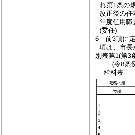
れ第1条の
改正後の任
年度任用職
(委任)
6
前3項に
項は、市長
別表第1
(第3
(令8条
給料表
職務の級
号給
1
2
3
4
5