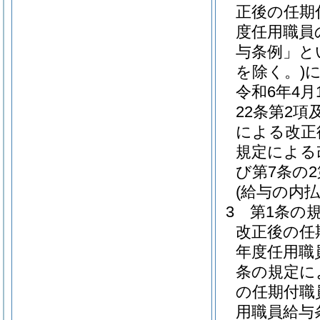
正後の任期
度任用職員
与条例」と
を除く。)
令和6年4
22条第2項
による改正
規定による
び第7条の
(給与の内払
3
第1条の
改正後の任
年度任用職
条の規定に
の任期付職
用職員給与