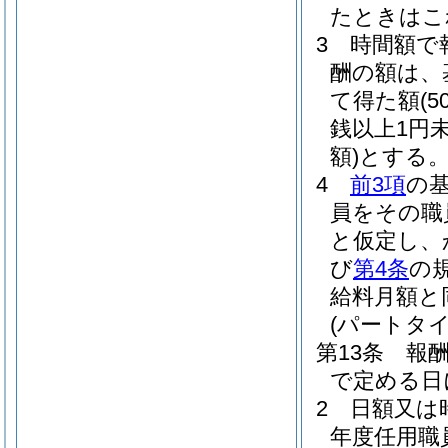
たときはこ
3
時間額で
酬の額は、
て得た額
(
銭以上1円
額)
とする
4
前3項
の
員をその職
と仮定し、
び
第4条
の
給料月額と
(パートタ
第13条
報
で定める日
2
日額又は
年度任用職