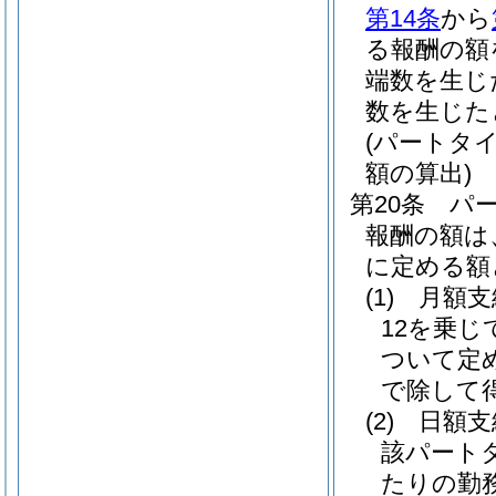
第14条
から
る報酬の額
端数を生じ
数を生じた
(パートタ
額の算出)
第20条
パ
報酬の額は
に定める額
(1)
月額
12を乗
ついて定
で除して
(2)
日額
該パート
たりの勤