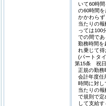
いて60時
の60時間
かかわらず
当たりの報
っては100
での間である
勤務時間を
れ乗じて得
(パートタ
第15条
祝
正規の勤務
会計年度任
時間に対し
当たりの報酬
で規則で定
して支給す