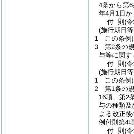
4条から第
年4月1日
付
則
(
(施行期日等
1
この条例
3
第2条の
与等に関す
付
則
(
(施行期日等
1
この条例
2
第1条の
16項、第
与の種類及
よる改正後
例付則第4
付
則
(