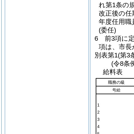
れ第1条の
改正後の任
年度任用職
(委任)
6
前3項に
項は、市長
別表第1
(第3
(令8条
給料表
職務の級
号給
1
2
3
4
5