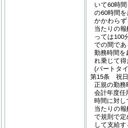
いて60時
の60時間
かかわらず
当たりの報
っては100
での間である
勤務時間を
れ乗じて得
(パートタ
第15条
祝
正規の勤務
会計年度任
時間に対し
当たりの報酬
で規則で定
して支給す