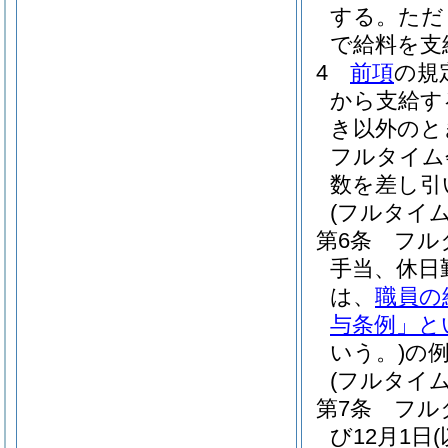
する。
ただ
で給料を支
4
前項
の規
から支給す
き以外のと
フルタイム
数を差し引
(フルタイ
第6条
フル
手当、休日
は、
職員の
与条例」と
いう。)
の
(フルタイ
第7条
フル
び12月1日