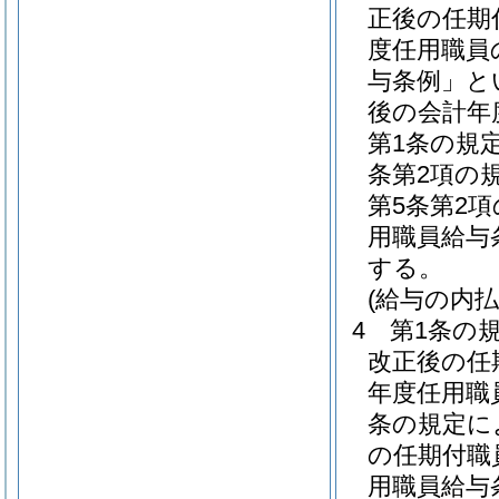
正後の任期
度任用職員
与条例」と
後の会計年
第1条の規
条第2項の
第5条第2
用職員給与
する。
(給与の内払
4
第1条の
改正後の任
年度任用職
条の規定に
の任期付職
用職員給与