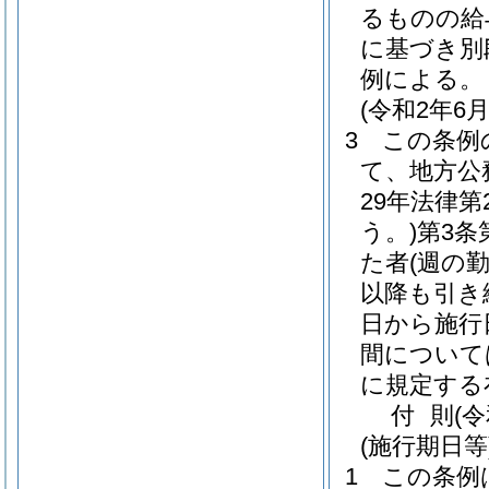
るものの給
に基づき別
例による。
(令和2年
3
この条例
て、地方公
29年法律第2
う。)
第3条
た者
(週の
以降も引き
日から施行
間について
に規定する
付
則
(
(施行期日等
1
この条例