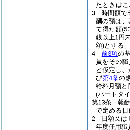
たときはこ
3
時間額で
酬の額は、
て得た額
(
銭以上1円
額)
とする
4
前3項
の
員をその職
と仮定し、
び
第4条
の
給料月額と
(パートタ
第13条
報
で定める日
2
日額又は
年度任用職