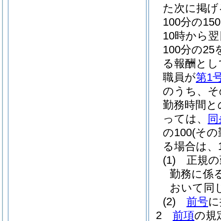
た次に掲げ
100分の
10時から
100分の2
る報酬とし
職員が
第1
のうち、そ
勤務時間と
っては、
同
の100
(そ
る場合は、10
(1)
正規の
勤務に係
おいて同じ
(2)
前号
に
2
前項
の規