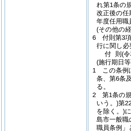
れ第1条の
改正後の任
年度任用職
(その他の
6
付則第3
行に関し必
付
則
(
(施行期日等
1
この条例
条、第6条
る。
2
第1条の
いう。)
第2
を除く。)
島市一般職
職員条例」