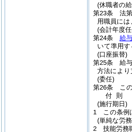
(休職者の給
第23条
法
用職員には
(会計年度
第24条
給与
いて準用す
(口座振替)
第25条
給
方法により
(委任)
第26条
こ
付
則
(施行期日)
1
この条例
(単純な労
2
技能労務