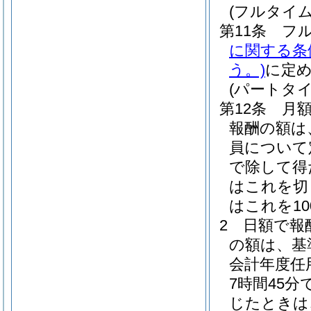
(フルタイ
第11条
フ
に関する条
う。)
に定
(パートタ
第12条
月
報酬の額は
員について
で除して得
はこれを切
はこれを1
2
日額で報
の額は、基
会計年度任
7時間45
じたときは