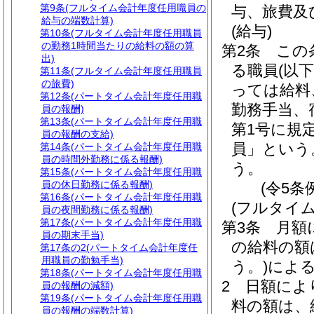
第9条
(フルタイム会計年度任用職員の
与、旅費及
給与の端数計算)
(給与)
第10条
(フルタイム会計年度任用職員
の勤務1時間当たりの給料の額の算
第2条
この
出)
る職員
(以
第11条
(フルタイム会計年度任用職員
の旅費)
っては給料
第12条
(パートタイム会計年度任用職
勤務手当、
員の報酬)
第13条
(パートタイム会計年度任用職
第1号に規
員の報酬の支給)
員」という
第14条
(パートタイム会計年度任用職
員の時間外勤務に係る報酬)
う。
第15条
(パートタイム会計年度任用職
員の休日勤務に係る報酬)
(令5条
第16条
(パートタイム会計年度任用職
(フルタイ
員の夜間勤務に係る報酬)
第17条
(パートタイム会計年度任用職
第3条
月額
員の期末手当)
の給料の額
第17条の2
(パートタイム会計年度任
用職員の勤勉手当)
う。)
によ
第18条
(パートタイム会計年度任用職
2
日額によ
員の報酬の減額)
第19条
(パートタイム会計年度任用職
料の額は、
員の報酬の端数計算)