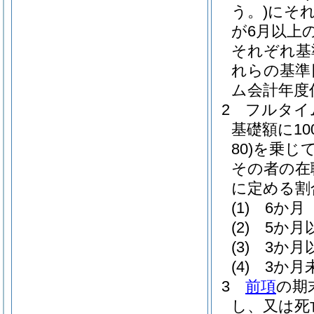
う。)
にそ
が6月以上
それぞれ基
れらの基準
ム会計年度
2
フルタイ
基礎額に100
80)
を乗じ
その者の在
に定める割
(1)
6か月 
(2)
5か月
(3)
3か月
(4)
3か月
3
前項
の期
し、又は死