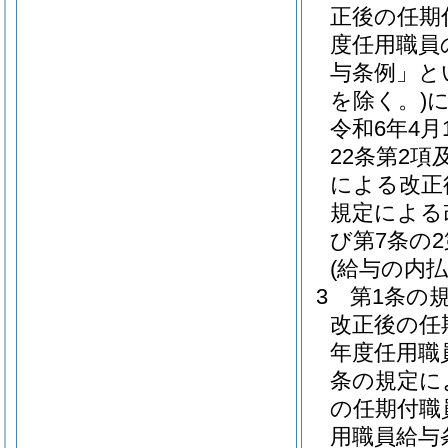
正後の任期
度任用職員
与条例」と
を除く。)
令和6年4
22条第2項
による改正
規定による
び第7条の
(給与の内払
3
第1条の
改正後の任
年度任用職
条の規定に
の任期付職
用職員給与