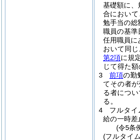
基礎額に、
合において
勉手当の総
職員の基準
任用職員に
おいて同じ
第2項
に規定
じて得た額
3
前項
の勤
てその者が
る者につい
る。
4
フルタイ
給の一時差
(令5条
(フルタイ