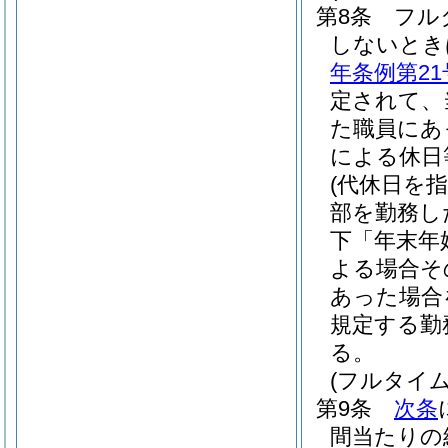
第8条
フル
しないとき
年条例第21
定されて、
た職員にあ
による休日
(代休日を
部を勤務し
下「年末年
よる場合そ
あった場合
規定する勤
る。
(フルタイ
第9条
次条
間当たりの