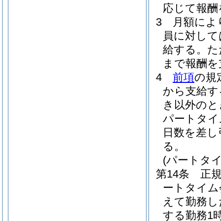
応じて報酬
3
月額によ
員に対して
給する。
た
まで報酬を
4
前項
の規
から支給す
き以外のと
パートタイ
日数を差し
る。
(パートタ
第14条
正
ートタイム
えて勤務し
する勤務1