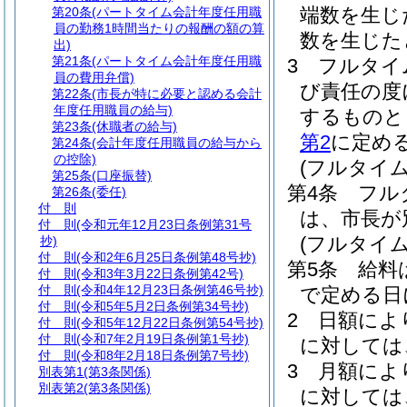
端数を生じ
第20条
(パートタイム会計年度任用職
員の勤務1時間当たりの報酬の額の算
数を生じた
出)
第21条
(パートタイム会計年度任用職
3
フルタイ
員の費用弁償)
び責任の度
第22条
(市長が特に必要と認める会計
年度任用職員の給与)
するものと
第23条
(休職者の給与)
第2
に定め
第24条
(会計年度任用職員の給与から
の控除)
(フルタイ
第25条
(口座振替)
第4条
フル
第26条
(委任)
付 則
は、市長が
付 則
(令和元年12月23日条例第31号
(フルタイ
抄)
付 則
(令和2年6月25日条例第48号抄)
第5条
給料
付 則
(令和3年3月22日条例第42号)
付 則
(令和4年12月23日条例第46号抄)
で定める日
付 則
(令和5年5月2日条例第34号抄)
2
日額によ
付 則
(令和5年12月22日条例第54号抄)
付 則
(令和7年2月19日条例第1号抄)
に対しては
付 則
(令和8年2月18日条例第7号抄)
3
月額によ
別表第1
(第3条関係)
別表第2
(第3条関係)
に対しては