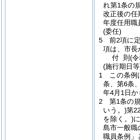
れ第1条の
改正後の任
年度任用職
(委任)
5
前2項に
項は、市長
付
則
(
(施行期日等
1
この条例
条、第6条
年4月1日
2
第1条の
いう。)
第2
を除く。)
島市一般職
職員条例」