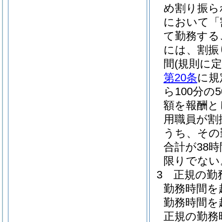
め割り振ら
において「
て勤務する
には、割振
間
(規則に
第20条
に規
ら100分
額を報酬と
用職員が割
うち、その
合計が38
限りでない
3
正規の勤
勤務時間を
勤務時間を
正規の勤務