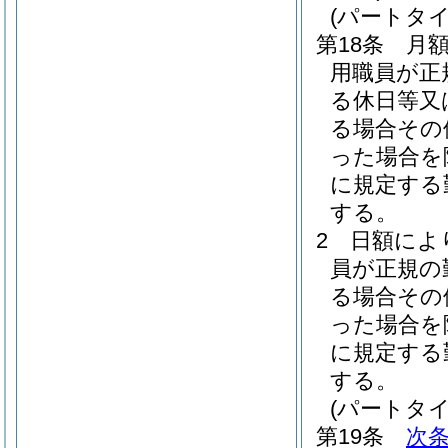
(パートタ
第18条
月
用職員が正
る休日等又
る場合その
った場合を
に規定する
する。
2
日額によ
員が正規の
る場合その
った場合を
に規定する
する。
(パートタ
第19条
次