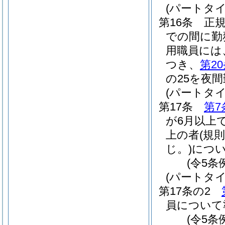
(パートタ
第16条
正
での間に勤
用職員には
つき、
第2
の25を夜
(パートタ
第17条
第7
が6月以上
上の者
(規
じ。)
につ
(令5条
(パートタ
第17条の2
員について
(令5条