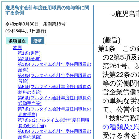
鹿児島市会計年度任用職員の給与等に関
する条例
○鹿児島
令和元年9月30日 条例第18号
(令和8年4月1日施行)
(趣旨)
条項目次
沿革
第1条
この
本則
第1条
(趣旨)
の2第5項及
第2条
(給与)
第3条
(フルタイム会計年度任用職員の
第261号。
給料)
法第22条
第4条
(フルタイム会計年度任用職員の
号給)
等の労働関
第5条
(フルタイム会計年度任用職員の
営企業労働
給料の支給)
第6条
(フルタイム会計年度任用職員の
の単純な労
通勤手当等)
て、公営企
第7条
(フルタイム会計年度任用職員の
期末手当)
「技能労務
第7条の2
(フルタイム会計年度任用職
の種類及び
員の勤勉手当)
第8条
(フルタイム会計年度任用職員の
受ける者を
給料の減額)