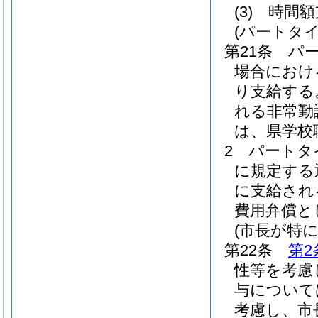
(3)
時間
(パートタ
第21条
パ
場合におけ
り支給する
れる非常勤
は、県学校
2
パートタ
に規定する
に支給され
費用弁償と
(市長が特
第22条
第2
性等を考慮
与について
考慮し、市