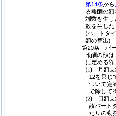
第14条
から
る報酬の額
端数を生じ
数を生じた
(パートタ
額の算出)
第20条
パ
報酬の額は
に定める額
(1)
月額
12を乗
ついて定
で除して
(2)
日額
該パート
たりの勤