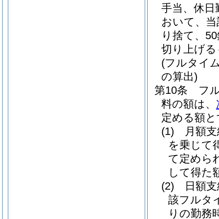
手当、休日
おいて、当
り捨て、5
切り上げる
(フルタイ
の算出)
第10条
フ
料の額は、
定める額と
(1)
月額
を乗じて
て定めら
して得た
(2)
日額
該フルタ
りの勤務