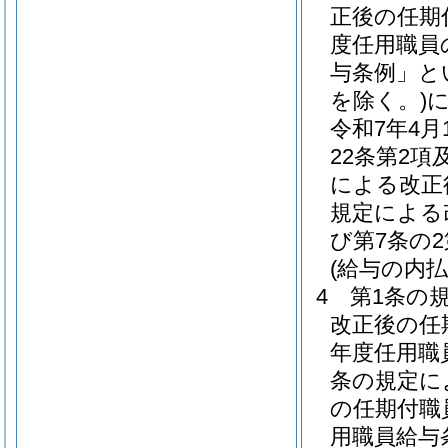
正後の任期
度任用職員
与条例」と
を除く。)
令和7年4
22条第2項
による改正
規定による
び第7条の
(給与の内払
4
第1条の
改正後の任
年度任用職
条の規定に
の任期付職
用職員給与