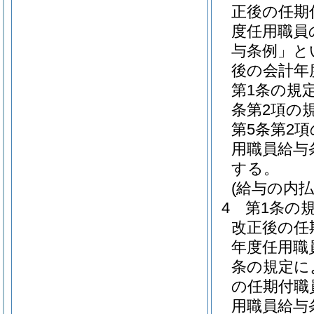
正後の任期
度任用職員
与条例」と
後の会計年
第1条の規
条第2項の
第5条第2
用職員給与
する。
(給与の内払
4
第1条の
改正後の任
年度任用職
条の規定に
の任期付職
用職員給与