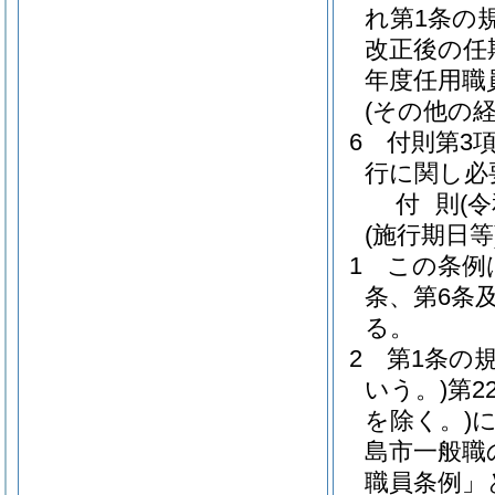
れ第1条の
改正後の任
年度任用職
(その他の
6
付則第3
行に関し必
付
則
(
(施行期日等
1
この条例
条、第6条
る。
2
第1条の
いう。)
第2
を除く。)
島市一般職
職員条例」