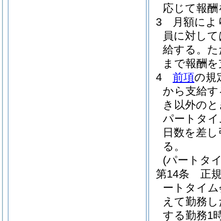
応じて報酬
3
月額によ
員に対して
給する。
た
まで報酬を
4
前項
の規
から支給す
き以外のと
パートタイ
日数を差し
る。
(パートタ
第14条
正
ートタイム
えて勤務し
する勤務1