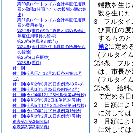
端数を生じ
第20条
(パートタイム会計年度任用職
員の勤務1時間当たりの報酬の額の算
数を生じた
出)
第21条
(パートタイム会計年度任用職
3
フルタイ
員の費用弁償)
び責任の度
第22条
(市長が特に必要と認める会計
年度任用職員の給与)
するものと
第23条
(休職者の給与)
第2
に定め
第24条
(会計年度任用職員の給与から
の控除)
(フルタイ
第25条
(口座振替)
第4条
フル
第26条
(委任)
付 則
は、市長が
付 則
(令和元年12月23日条例第31号
(フルタイ
抄)
付 則
(令和2年6月25日条例第48号抄)
第5条
給料
付 則
(令和3年3月22日条例第42号)
付 則
(令和4年12月23日条例第46号抄)
で定める日
付 則
(令和5年5月2日条例第34号抄)
2
日額によ
付 則
(令和5年12月22日条例第54号抄)
付 則
(令和7年2月19日条例第1号抄)
に対しては
付 則
(令和8年2月18日条例第7号抄)
3
月額によ
別表第1
(第3条関係)
別表第2
(第3条関係)
に対しては