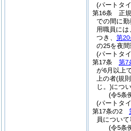
(パートタ
第16条
正
での間に勤
用職員には
つき、
第2
の25を夜
(パートタ
第17条
第7
が6月以上
上の者
(規
じ。)
につ
(令5条
(パートタ
第17条の2
員について
(令5条