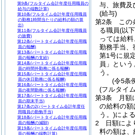
第9条
(フルタイム会計年度任用職員の
与、旅費及
給与の端数計算)
(給与)
第10条
(フルタイム会計年度任用職員
の勤務1時間当たりの給料の額の算
第2条
この
出)
る職員
(以
第11条
(フルタイム会計年度任用職員
の旅費)
っては給料
第12条
(パートタイム会計年度任用職
勤務手当、
員の報酬)
第13条
(パートタイム会計年度任用職
第1号に規
員の報酬の支給)
員」という
第14条
(パートタイム会計年度任用職
員の時間外勤務に係る報酬)
う。
第15条
(パートタイム会計年度任用職
員の休日勤務に係る報酬)
(令5条
第16条
(パートタイム会計年度任用職
(フルタイ
員の夜間勤務に係る報酬)
第17条
(パートタイム会計年度任用職
第3条
月額
員の期末手当)
の給料の額
第17条の2
(パートタイム会計年度任
用職員の勤勉手当)
う。)
によ
第18条
(パートタイム会計年度任用職
2
日額によ
員の報酬の減額)
第19条
(パートタイム会計年度任用職
料の額は、
員の報酬の端数計算)