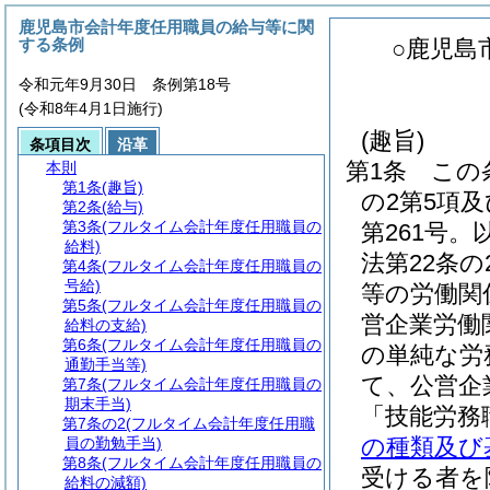
鹿児島市会計年度任用職員の給与等に関
する条例
○鹿児島
令和元年9月30日 条例第18号
(令和8年4月1日施行)
(趣旨)
条項目次
沿革
第1条
この
本則
第1条
(趣旨)
の2第5項及
第2条
(給与)
第3条
(フルタイム会計年度任用職員の
第261号。
給料)
法第22条
第4条
(フルタイム会計年度任用職員の
号給)
等の労働関
第5条
(フルタイム会計年度任用職員の
営企業労働
給料の支給)
第6条
(フルタイム会計年度任用職員の
の単純な労
通勤手当等)
て、公営企
第7条
(フルタイム会計年度任用職員の
期末手当)
「技能労務
第7条の2
(フルタイム会計年度任用職
の種類及び
員の勤勉手当)
第8条
(フルタイム会計年度任用職員の
受ける者を
給料の減額)