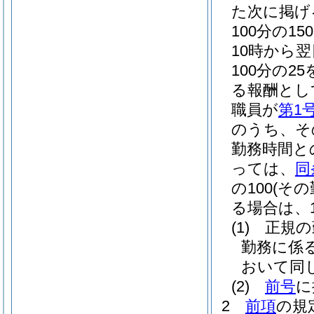
た次に掲げ
100分の
10時から
100分の2
る報酬とし
職員が
第1
のうち、そ
勤務時間と
っては、
同
の100
(そ
る場合は、10
(1)
正規の
勤務に係
おいて同じ
(2)
前号
に
2
前項
の規