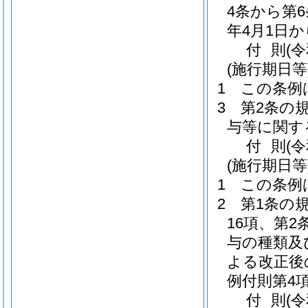
4条から第
年4月1日
付
則
(
(施行期日等
1
この条例
3
第2条の
与等に関す
付
則
(
(施行期日等
1
この条例
2
第1条の
16項、第
与の種類及
よる改正後
例付則第4
付
則
(