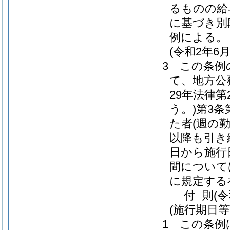
るものの給
に基づき別
例による。
(令和2年
3
この条例
て、地方公
29年法律第2
う。)
第3条
た者
(週の
以降も引き
日から施行
間について
に規定する
付
則
(
(施行期日等
1
この条例