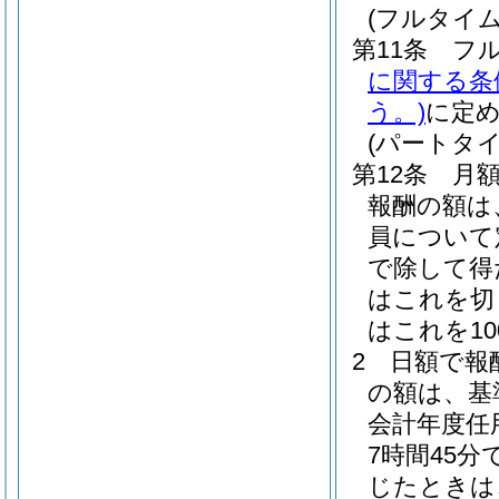
(フルタイ
第11条
フ
に関する条
う。)
に定
(パートタ
第12条
月
報酬の額は
員について
で除して得
はこれを切
はこれを1
2
日額で報
の額は、基
会計年度任
7時間45
じたときは