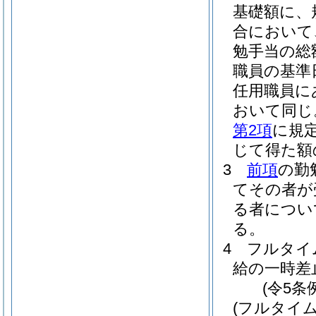
基礎額に、
合において
勉手当の総
職員の基準
任用職員に
おいて同じ
第2項
に規定
じて得た額
3
前項
の勤
てその者が
る者につい
る。
4
フルタイ
給の一時差
(令5条
(フルタイ