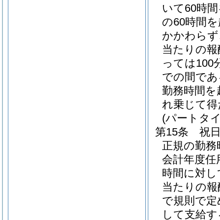
いて60時
の60時間
かかわらず
当たりの報
っては100
での間である
勤務時間を
れ乗じて得
(パートタ
第15条
祝
正規の勤務
会計年度任
時間に対し
当たりの報酬
で規則で定
して支給す