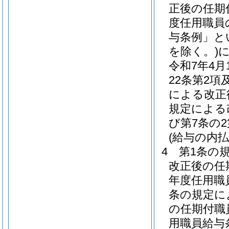
正後の任期
度任用職員
与条例」と
を除く。)
令和7年4
22条第2項
による改正
規定による
び第7条の
(給与の内払
4
第1条の
改正後の任
年度任用職
条の規定に
の任期付職
用職員給与