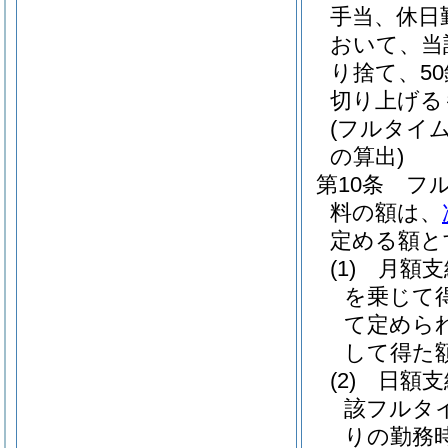
手当、休日
おいて、当
り捨て、5
切り上げる
(フルタイ
の算出)
第10条
フ
料の額は、
定める額と
(1)
月額
を乗じて
て定めら
して得た
(2)
日額
該フルタ
りの勤務