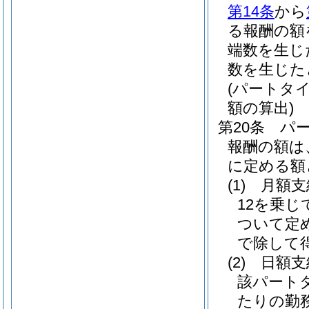
第14条
から
る報酬の額
端数を生じ
数を生じた
(パートタ
額の算出)
第20条
パ
報酬の額は
に定める額
(1)
月額
12を乗
ついて定
で除して
(2)
日額
該パート
たりの勤