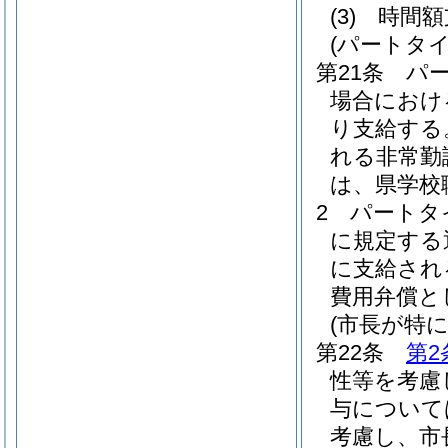
(3)
時間
(パートタ
第21条
パ
場合におけ
り支給する
れる非常勤
は、県学校
2
パートタ
に規定する
に支給され
費用弁償と
(市長が特
第22条
第2
性等を考慮
与について
考慮し、市