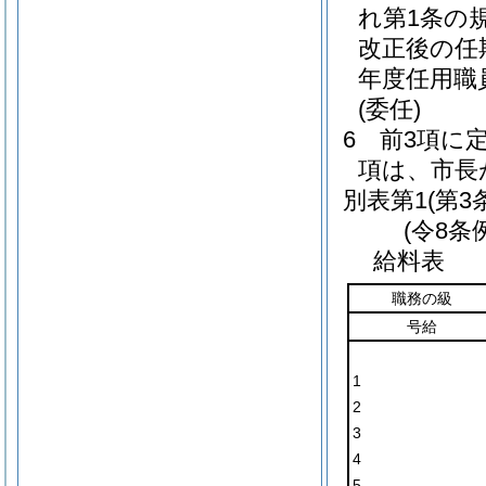
れ第1条の
改正後の任
年度任用職
(委任)
6
前3項に
項は、市長
別表第1
(第3
(令8条
給料表
職務の級
号給
1
2
3
4
5