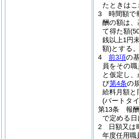
たときはこ
3
時間額で
酬の額は、
て得た額
(
銭以上1円
額)
とする
4
前3項
の
員をその職
と仮定し、
び
第4条
の
給料月額と
(パートタ
第13条
報
で定める日
2
日額又は
年度任用職