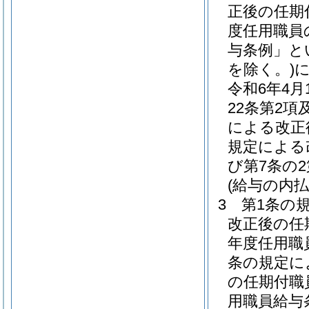
正後の任期
度任用職員
与条例」と
を除く。)
令和6年4
22条第2項
による改正
規定による
び第7条の
(給与の内払
3
第1条の
改正後の任
年度任用職
条の規定に
の任期付職
用職員給与