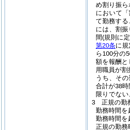
め割り振ら
において「
て勤務する
には、割振
間
(規則に
第20条
に規
ら100分
額を報酬と
用職員が割
うち、その
合計が38
限りでない
3
正規の勤
勤務時間を
勤務時間を
正規の勤務