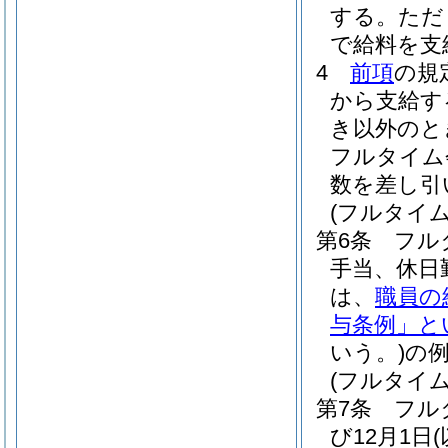
する。
ただ
で給料を支
4
前項
の規
から支給す
き以外のと
フルタイム
数を差し引
(フルタイ
第6条
フル
手当、休日
は、
職員の
与条例」と
いう。)
の
(フルタイ
第7条
フル
び12月1日