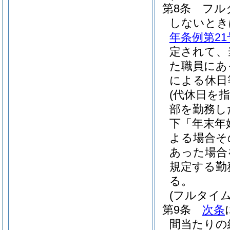
第8条
フル
しないとき
年条例第21
定されて、
た職員にあ
による休日
(代休日を
部を勤務し
下「年末年
よる場合そ
あった場合
規定する勤
る。
(フルタイ
第9条
次条
間当たりの