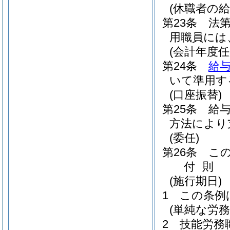
(休職者の給
第23条
法
用職員には
(会計年度
第24条
給与
いて準用す
(口座振替)
第25条
給
方法により
(委任)
第26条
こ
付
則
(施行期日)
1
この条例
(単純な労
2
技能労務