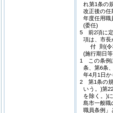
れ第1条の
改正後の任
年度任用職
(委任)
5
前2項に
項は、市長
付
則
(
(施行期日等
1
この条例
条、第6条
年4月1日
2
第1条の
いう。)
第2
を除く。)
島市一般職
職員条例」