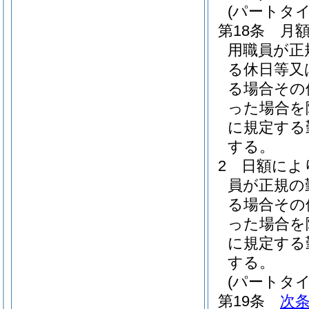
(パートタ
第18条
月
用職員が正
る休日等又
る場合その
った場合を
に規定する
する。
2
日額によ
員が正規の
る場合その
った場合を
に規定する
する。
(パートタ
第19条
次