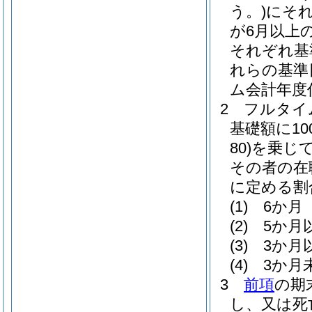
う。)
にそ
が6月以上
それぞれ基
れらの基準
ム会計年度
2
フルタイ
基礎額に100
80)
を乗じ
その者の在
に定める割
(1)
6か月 
(2)
5か月
(3)
3か月
(4)
3か月
3
前項
の期
し、又は死