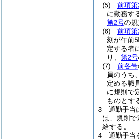
(5)
前項第
に勤務す
第2号
の規
(6)
前項第
刻が午前
定する者に
り、
第2号
(7)
前各号
員のうち
定める職
に規則で
ものとす
3
通勤手当
は、規則で
給する。
4
通勤手当