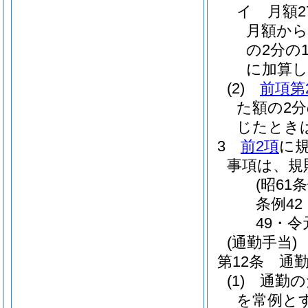
イ
月額
月額から
の2分の1
に加算し
(2)
前項第
た額の2
じたとき
3
前2項
に
事項は、規
(昭61
条例42
49・令
(通勤手当)
第12条
通
(1)
通勤の
を常例と