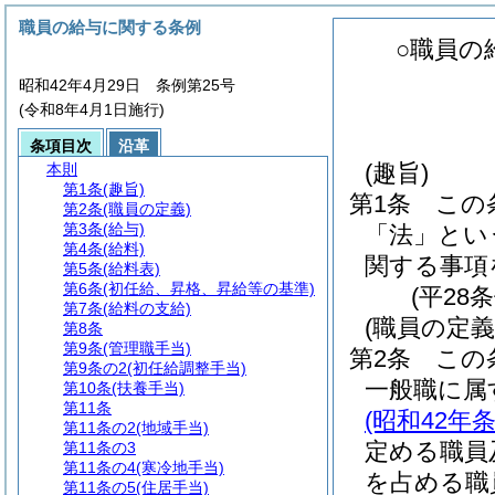
職員の給与に関する条例
○職員の
昭和42年4月29日 条例第25号
(令和8年4月1日施行)
条項目次
沿革
(趣旨)
本則
第1条
(趣旨)
第1条
この
第2条
(職員の定義)
第3条
(給与)
「法」とい
第4条
(給料)
関する事項
第5条
(給料表)
第6条
(初任給、昇格、昇給等の基準)
(平28
第7条
(給料の支給)
(職員の定義
第8条
第9条
(管理職手当)
第2条
この
第9条の2
(初任給調整手当)
一般職に属
第10条
(扶養手当)
第11条
(昭和42年条
第11条の2
(地域手当)
定める職員
第11条の3
第11条の4
(寒冷地手当)
を占める職
第11条の5
(住居手当)