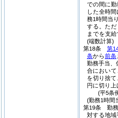
での間に勤
した全時間
務1時間当
する。
ただ
までを支給
(端数計算)
第18条
第1
条
から
前条
勤務手当、
合において
を切り捨て
円に切り上
(平5条
(勤務1時
第19条
勤
対する地域