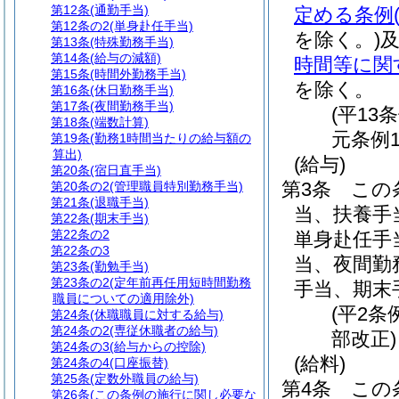
第12条
(通勤手当)
定める条例
第12条の2
(単身赴任手当)
を除く。)
第13条
(特殊勤務手当)
第14条
(給与の減額)
時間等に関
第15条
(時間外勤務手当)
を除く。
第16条
(休日勤務手当)
第17条
(夜間勤務手当)
(平13
第18条
(端数計算)
元条例1
第19条
(勤務1時間当たりの給与額の
算出)
(給与)
第20条
(宿日直手当)
第3条
この
第20条の2
(管理職員特別勤務手当)
第21条
(退職手当)
当、扶養手
第22条
(期末手当)
第22条の2
単身赴任手
第22条の3
当、夜間勤
第23条
(勤勉手当)
第23条の2
(定年前再任用短時間勤務
手当、期末
職員についての適用除外)
(平2条
第24条
(休職職員に対する給与)
第24条の2
(専従休職者の給与)
部改正)
第24条の3
(給与からの控除)
(給料)
第24条の4
(口座振替)
第25条
(定数外職員の給与)
第4条
この
第26条
(この条例の施行に関し必要な