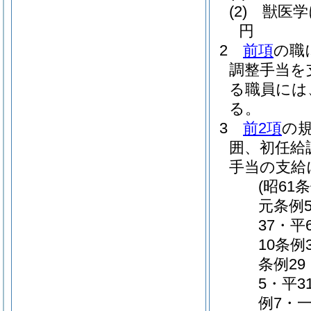
(2)
獣医学
円
2
前項
の職
調整手当を
る職員には
る。
3
前2項
の
囲、初任給
手当の支給
(昭61
元条例5
37・平
10条例
条例29
5・平3
例7・一