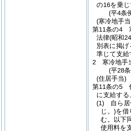
の16を乗
(平4条
(寒冷地手当
第11条の4
法律
(昭和
別表に掲げ
準じて支給
2
寒冷地手
(平28
(住居手当)
第11条の5
に支給する
(1)
自ら居
じ。)
を借
む。以下同
使用料を