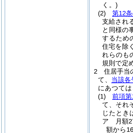
く。)
(2)
第12
支給され
と同様の
するため
住宅を除く
れらのも
規則で定
2
住居手当
て、
当該各
にあつては
(1)
前項第
て、それ
じたとき
ア
月額
額から1