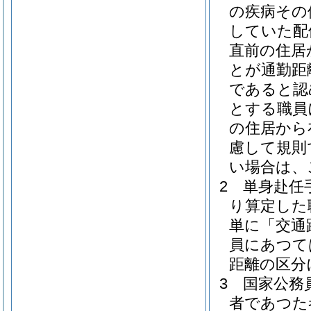
の疾病その
していた配
直前の住居
とが通勤距
であると認
とする職員
の住居から
慮して規則
い場合は、
2
単身赴任手
り算定した
単に「交通
員にあつて
距離の区分
3
国家公務
者であつた