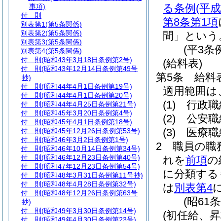
る条例
(平
事項)
付 則
第8条第1項
別表第1
(第5条関係)
別表第2
(第5条関係)
間」という
別表第3
(第5条関係)
(平3条
別表第4
(第5条関係)
付 則
(昭和43年3月18日条例第2号)
(給料表)
付 則
(昭和43年12月14日条例第49号
第5条
給料
抄)
付 則
(昭和44年4月1日条例第19号)
適用範囲は
付 則
(昭和44年4月1日条例第20号)
(1)
行政職
付 則
(昭和44年4月25日条例第21号)
付 則
(昭和45年3月20日条例第4号)
(2)
公安職
付 則
(昭和45年4月1日条例第18号)
(3)
医療職
付 則
(昭和45年12月26日条例第53号)
付 則
(昭和46年3月2日条例第1号)
2
職員の職
付 則
(昭和46年10月14日条例第34号)
付 則
(昭和46年12月23日条例第40号)
れを
前項
の
付 則
(昭和47年12月23日条例第54号)
に分類する
付 則
(昭和48年3月31日条例第11号抄)
付 則
(昭和48年4月28日条例第32号)
は
別表第4
付 則
(昭和48年12月26日条例第63号
(昭61
抄)
付 則
(昭和49年3月30日条例第14号)
(初任給、
付 則
(昭和49年4月30日条例第23号)