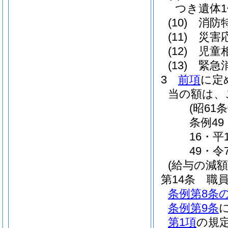
つき遺体1体
(10)
消防
(11)
災害
(12)
児童相
(13)
緊急
3
前項
に定
当の額は、
(昭61
条例49
16・平
49・令
(給与の減額
第14条
職
条例第8条の
条例第9条
第1項
の規