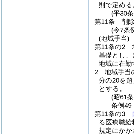
則で定める
(平30
第11条
削
(令7条例
(地域手当)
第11条の2
基礎とし、
地域に在勤
2
地域手当
分の20を
とする。
(昭61
条例49
第11条の3
る医療職給
規定にかか