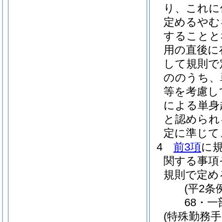
り、これに
定めるやむ
することと
用の直後に
して規則で
ののうち、
等を考慮し
による単身
と認められ
定に準じて
4
前3項
に
関する事項
規則で定め
(平2条
68・一
(特殊勤務手