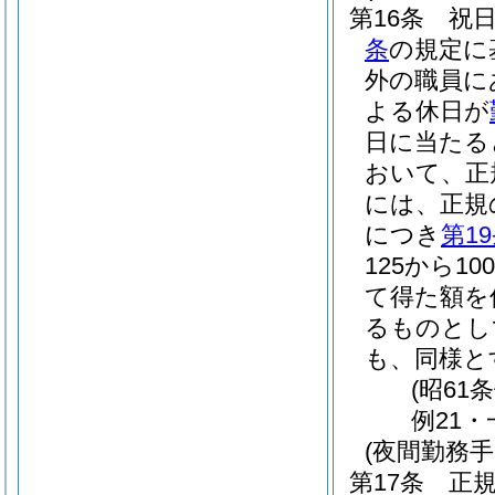
第16条
祝
条
の規定に
外の職員に
よる休日が
日に当たる
おいて、正
には、正規
につき
第1
125から1
て得た額を
るものとし
も、同様と
(昭61
例21・
(夜間勤務手
第17条
正