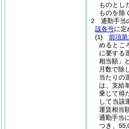
ものとし
ものを除く
2
通勤手当
該各号
に定
(1)
前項第
めるとこ
に要する
相当額」と
月数で除
当たりの
は、支給単
乗じて得
して当該
運賃相当額
通勤手当
つき、55