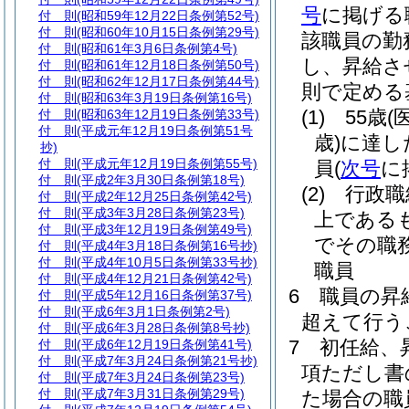
号
に掲げる
付 則
(昭和59年12月22日条例第52号)
付 則
(昭和60年10月15日条例第29号)
該職員の勤
付 則
(昭和61年3月6日条例第4号)
し、昇給さ
付 則
(昭和61年12月18日条例第50号)
付 則
(昭和62年12月17日条例第44号)
則で定める
付 則
(昭和63年3月19日条例第16号)
(1)
55歳
(
付 則
(昭和63年12月19日条例第33号)
付 則
(平成元年12月19日条例第51号
歳)
に達し
抄)
付 則
(平成元年12月19日条例第55号)
員
(
次号
に
付 則
(平成2年3月30日条例第18号)
(2)
行政職
付 則
(平成2年12月25日条例第42号)
付 則
(平成3年3月28日条例第23号)
上である
付 則
(平成3年12月19日条例第49号)
でその職
付 則
(平成4年3月18日条例第16号抄)
付 則
(平成4年10月5日条例第33号抄)
職員
付 則
(平成4年12月21日条例第42号)
6
職員の昇
付 則
(平成5年12月16日条例第37号)
付 則
(平成6年3月1日条例第2号)
超えて行う
付 則
(平成6年3月28日条例第8号抄)
7
初任給、
付 則
(平成6年12月19日条例第41号)
付 則
(平成7年3月24日条例第21号抄)
項ただし書
付 則
(平成7年3月24日条例第23号)
付 則
(平成7年3月31日条例第29号)
た場合の職