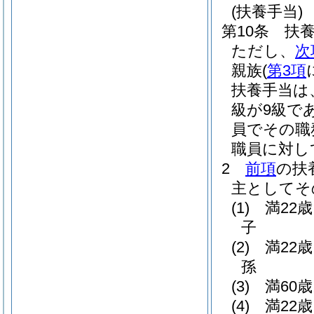
(扶養手当)
第10条
扶
ただし、
次
親族
(
第3項
扶養手当は
級が9級で
員でその職
職員に対し
2
前項
の扶
主としてそ
(1)
満22
子
(2)
満22
孫
(3)
満60
(4)
満22