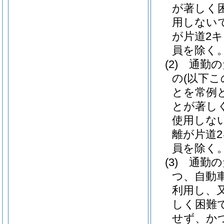
が著しく
用しない
が片道2
員を除く。
(2)
通勤の
の
(以下
とを常例
とが著し
使用しな
離が片道
員を除く。
(3)
通勤の
つ、自動
利用し、
しく困難
せず、か