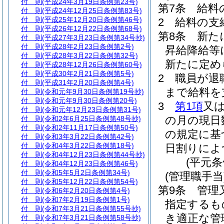
付 則
(平成24年3月19日条例第23号)
第7条
給料
付 則
(平成24年12月25日条例第83号)
付 則
(平成25年12月20日条例第46号)
2
給料の支
付 則
(平成26年12月22日条例第68号)
第8条
新た
付 則
(平成27年3月23日条例第34号抄)
付 則
(平成28年2月23日条例第2号)
昇給降給等
付 則
(平成28年3月22日条例第32号)
新たに定め
付 則
(平成28年12月26日条例第60号)
付 則
(平成30年2月21日条例第5号)
2
職員が退
付 則
(平成31年2月20日条例第4号)
まで給料を
付 則
(令和元年9月30日条例第19号抄)
付 則
(令和元年9月30日条例第20号)
3
第1項
又
付 則
(令和元年12月23日条例第31号)
の月の現日
付 則
(令和2年6月25日条例第48号抄)
付 則
(令和2年11月17日条例第50号)
の規定に基
付 則
(令和3年3月22日条例第42号)
付 則
(令和4年3月22日条例第18号)
日割りによ
付 則
(令和4年12月23日条例第44号抄)
(平元条
付 則
(令和4年12月23日条例第46号)
付 則
(令和5年5月2日条例第34号)
(管理職手当
付 則
(令和5年12月22日条例第54号)
第9条
管理
付 則
(令和6年2月20日条例第4号)
付 則
(令和7年2月19日条例第1号)
指定するも
付 則
(令和7年3月21日条例第55号抄)
き適正な管
付 則
(令和7年3月21日条例第58号抄)