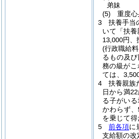
弟妹
(5)
重度心
3
扶養手当
いて「扶養
13,000
(行政職給
るもの及び
務の級がこ
ては、3,50
4
扶養親族
日から満2
る子がいる
かわらず、
を乗じて得
5
前各項
に
支給額の改