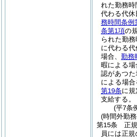
れた勤務時
代わる代休
務時間条例
条第1項
の
られた勤務
に代わる代
場合、
勤務
暇による場
認があつた
による場合
第19条
に規
支給する。
(平7条
(時間外勤務
第15条
正
員には正規