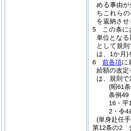
める事由が
ちこれらの
を返納させ
5
この条に
単位となる
として規則
は、1か月)
6
前各項
に
給額の改定
は、規則で
(昭61
条例49
16・平
2・令4
(単身赴任手
第12条の2