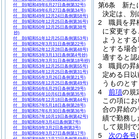
第6条
新た
付 則
(昭和49年6月27日条例第32号)
付 則
(昭和49年6月27日条例第34号)
決定は、別
付 則
(昭和49年12月24日条例第58号)
2
職員を昇
付 則
(昭和50年12月25日条例第36号)
付 則
(昭和50年12月25日条例第38号
に変更する
抄)
付 則
(昭和51年12月25日条例第53号)
ようとする
付 則
(昭和52年3月31日条例第22号)
とする場合
付 則
(昭和52年12月28日条例第48号)
付 則
(昭和53年3月13日条例第4号抄)
適すると認
付 則
(昭和53年3月31日条例第18号抄)
3
職員の昇
付 則
(昭和53年12月25日条例第55号)
付 則
(昭和54年12月25日条例第31号)
定める日以
付 則
(昭和55年3月26日条例第21号)
うものとす
付 則
(昭和55年12月25日条例第49号)
付 則
(昭和56年6月29日条例第29号)
4
前項
の規
付 則
(昭和56年10月6日条例第35号)
この項にお
付 則
(昭和56年12月18日条例第44号)
付 則
(昭和57年5月18日条例第28号)
合の昇給の
付 則
(昭和57年6月30日条例第36号)
付 則
(昭和57年10月19日条例第42号)
績で勤務し
付 則
(昭和58年3月4日条例第7号)
して規則で
付 則
(昭和59年3月2日条例第3号)
付 則
(昭和59年3月27日条例第17号)
5
次の各号
付 則
(昭和59年12月22日条例第49号)