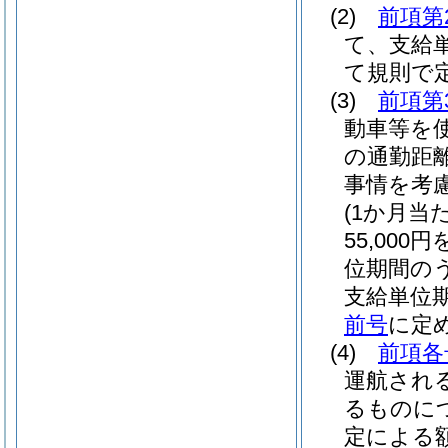
(2)
前項第
て、支給単
て規則で
(3)
前項第
動車等を
の通勤距
事情を考
(1か月当
55,00
位期間のう
支給単位
前号
に定
(4)
前項各
運航され
るものに
定による