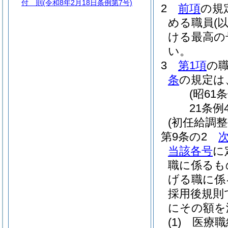
付 則
(令和8年2月18日条例第7号)
2
前項
の規
める職員
(
ける最高の
い。
3
第1項
の
条
の規定は
(昭61
21条例
(初任給調整
第9条の2
当該各号
に
職に係るも
げる職に係
採用後規則
にその額を
(1)
医療職