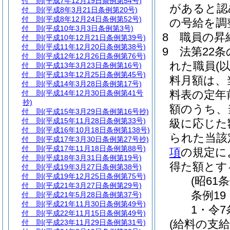
付 則
(平成7年12月19日条例第54号)
があると認
付 則
(平成8年3月21日条例第20号)
付 則
(平成8年12月24日条例第52号)
の号給を調
付 則
(平成10年3月3日条例第3号)
8
職員の昇
付 則
(平成10年12月21日条例第39号)
付 則
(平成11年12月20日条例第38号)
9
法第22条
付 則
(平成12年12月26日条例第76号)
れた職員
(
付 則
(平成13年3月23日条例第16号)
付 則
(平成13年12月25日条例第45号)
料月額は、
付 則
(平成14年3月28日条例第17号)
料表の定年
付 則
(平成14年12月30日条例第41号
抄)
額のうち、
付 則
(平成15年3月29日条例第16号抄)
付 則
(平成15年11月28日条例第33号)
級に応じた
付 則
(平成16年10月18日条例第138号)
られた当該
付 則
(平成17年3月30日条例第27号抄)
付 則
(平成17年11月18日条例第88号)
項
の規定に
付 則
(平成18年3月31日条例第19号)
得た額とす
付 則
(平成19年3月27日条例第38号)
付 則
(平成19年12月25日条例第75号)
(昭61
付 則
(平成21年3月27日条例第29号)
条例19
付 則
(平成21年5月28日条例第37号)
付 則
(平成21年11月30日条例第49号)
1・令7
付 則
(平成22年11月15日条例第49号)
(給料の支給
付 則
(平成23年11月29日条例第31号)