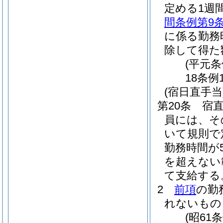
定める1週
間条例第9
に係る勤務
除して得た
(平元条
18条例
(宿日直手当
第20条
宿
員には、そ
いて規則で
勤務時間が
を超えない
て支給する
2
前項
の勤
れないもの
(昭61