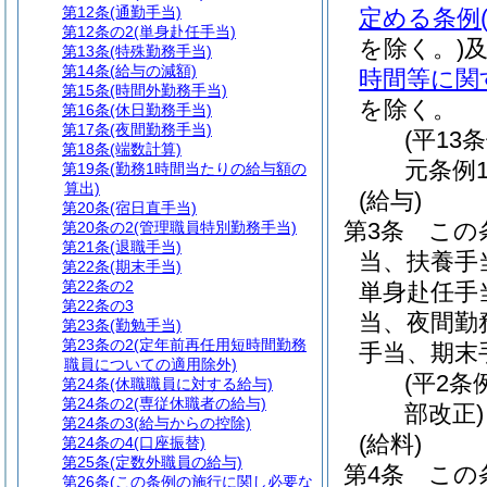
第12条
(通勤手当)
定める条例
第12条の2
(単身赴任手当)
を除く。)
第13条
(特殊勤務手当)
第14条
(給与の減額)
時間等に関
第15条
(時間外勤務手当)
を除く。
第16条
(休日勤務手当)
第17条
(夜間勤務手当)
(平13
第18条
(端数計算)
元条例1
第19条
(勤務1時間当たりの給与額の
算出)
(給与)
第20条
(宿日直手当)
第3条
この
第20条の2
(管理職員特別勤務手当)
第21条
(退職手当)
当、扶養手
第22条
(期末手当)
第22条の2
単身赴任手
第22条の3
当、夜間勤
第23条
(勤勉手当)
第23条の2
(定年前再任用短時間勤務
手当、期末
職員についての適用除外)
(平2条
第24条
(休職職員に対する給与)
第24条の2
(専従休職者の給与)
部改正)
第24条の3
(給与からの控除)
(給料)
第24条の4
(口座振替)
第25条
(定数外職員の給与)
第4条
この
第26条
(この条例の施行に関し必要な