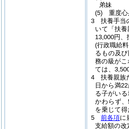
弟妹
(5)
重度心
3
扶養手当
いて「扶養
13,000
(行政職給
るもの及び
務の級がこ
ては、3,50
4
扶養親族
日から満2
る子がいる
かわらず、
を乗じて得
5
前各項
に
支給額の改