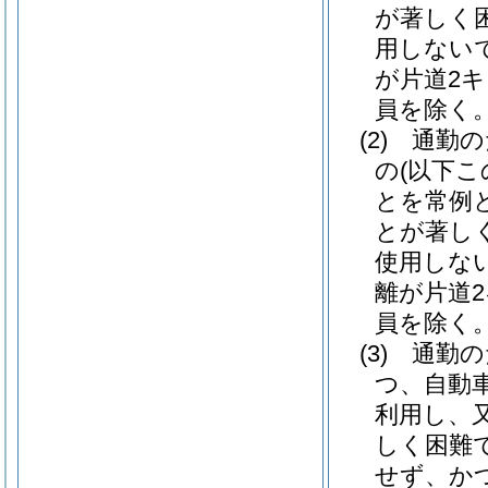
が著しく
用しない
が片道2
員を除く。
(2)
通勤の
の
(以下
とを常例
とが著し
使用しな
離が片道
員を除く。
(3)
通勤の
つ、自動
利用し、
しく困難
せず、か