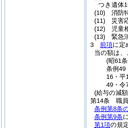
つき遺体1体
(10)
消防
(11)
災害
(12)
児童相
(13)
緊急
3
前項
に定
当の額は、
(昭61
条例49
16・平
49・令
(給与の減額
第14条
職
条例第8条の
条例第9条
第1項
の規