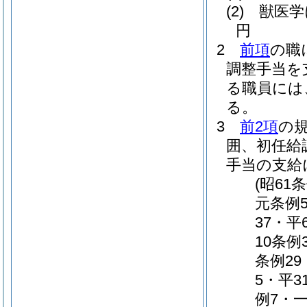
(2)
獣医学
円
2
前項
の職
調整手当を
る職員には
る。
3
前2項
の
囲、初任給
手当の支給
(昭61
元条例5
37・平
10条例
条例29
5・平3
例7・一