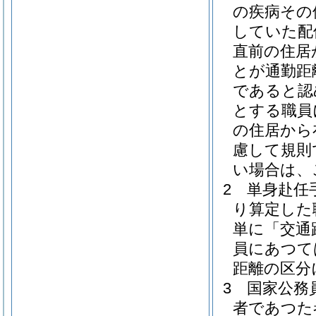
の疾病その
していた配
直前の住居
とが通勤距
であると認
とする職員
の住居から
慮して規則
い場合は、
2
単身赴任手
り算定した
単に「交通
員にあつて
距離の区分
3
国家公務
者であつた