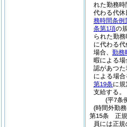
れた勤務時
代わる代休
務時間条例
条第1項
の
られた勤務
に代わる代
場合、
勤務
暇による場
認があつた
による場合
第19条
に規
支給する。
(平7条
(時間外勤務
第15条
正
員には正規