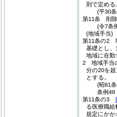
則で定める
(平30
第11条
削
(令7条例
(地域手当)
第11条の2
基礎とし、
地域に在勤
2
地域手当
分の20を
とする。
(昭61
条例49
第11条の3
る医療職給
規定にかか