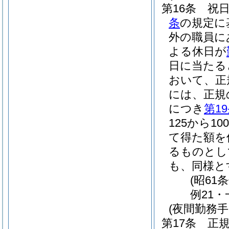
第16条
祝
条
の規定に
外の職員に
よる休日が
日に当たる
おいて、正
には、正規
につき
第1
125から1
て得た額を
るものとし
も、同様と
(昭61
例21・
(夜間勤務手
第17条
正