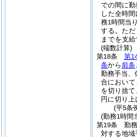
での間に勤
した全時間
務1時間当
する。
ただ
までを支給
(端数計算)
第18条
第1
条
から
前条
勤務手当、
合において
を切り捨て
円に切り上
(平5条
(勤務1時
第19条
勤
対する地域