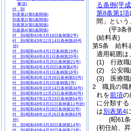
る条例
(平
事項)
付 則
第8条第1項
別表第1
(第5条関係)
別表第2
(第5条関係)
間」という
別表第3
(第5条関係)
(平3条
別表第4
(第5条関係)
付 則
(昭和43年3月18日条例第2号)
(給料表)
付 則
(昭和43年12月14日条例第49号
第5条
給料
抄)
付 則
(昭和44年4月1日条例第19号)
適用範囲は
付 則
(昭和44年4月1日条例第20号)
(1)
行政職
付 則
(昭和44年4月25日条例第21号)
付 則
(昭和45年3月20日条例第4号)
(2)
公安職
付 則
(昭和45年4月1日条例第18号)
(3)
医療職
付 則
(昭和45年12月26日条例第53号)
付 則
(昭和46年3月2日条例第1号)
2
職員の職
付 則
(昭和46年10月14日条例第34号)
付 則
(昭和46年12月23日条例第40号)
れを
前項
の
付 則
(昭和47年12月23日条例第54号)
に分類する
付 則
(昭和48年3月31日条例第11号抄)
付 則
(昭和48年4月28日条例第32号)
は
別表第4
付 則
(昭和48年12月26日条例第63号
(昭61
抄)
付 則
(昭和49年3月30日条例第14号)
(初任給、
付 則
(昭和49年4月30日条例第23号)