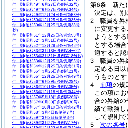
第6条
新た
付 則
(昭和49年6月27日条例第32号)
付 則
(昭和49年6月27日条例第34号)
決定は、別
付 則
(昭和49年12月24日条例第58号)
2
職員を昇
付 則
(昭和50年12月25日条例第36号)
付 則
(昭和50年12月25日条例第38号
に変更する
抄)
付 則
(昭和51年12月25日条例第53号)
ようとする
付 則
(昭和52年3月31日条例第22号)
とする場合
付 則
(昭和52年12月28日条例第48号)
付 則
(昭和53年3月13日条例第4号抄)
適すると認
付 則
(昭和53年3月31日条例第18号抄)
3
職員の昇
付 則
(昭和53年12月25日条例第55号)
付 則
(昭和54年12月25日条例第31号)
定める日以
付 則
(昭和55年3月26日条例第21号)
うものとす
付 則
(昭和55年12月25日条例第49号)
付 則
(昭和56年6月29日条例第29号)
4
前項
の規
付 則
(昭和56年10月6日条例第35号)
この項にお
付 則
(昭和56年12月18日条例第44号)
付 則
(昭和57年5月18日条例第28号)
合の昇給の
付 則
(昭和57年6月30日条例第36号)
付 則
(昭和57年10月19日条例第42号)
績で勤務し
付 則
(昭和58年3月4日条例第7号)
して規則で
付 則
(昭和59年3月2日条例第3号)
付 則
(昭和59年3月27日条例第17号)
5
次の各号
付 則
(昭和59年12月22日条例第49号)