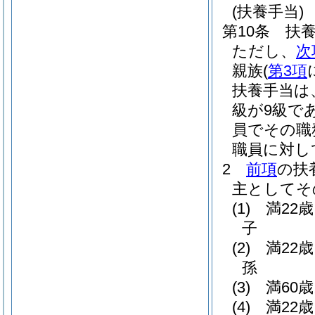
(扶養手当)
第10条
扶
ただし、
次
親族
(
第3項
扶養手当は
級が9級で
員でその職
職員に対し
2
前項
の扶
主としてそ
(1)
満22
子
(2)
満22
孫
(3)
満60
(4)
満22