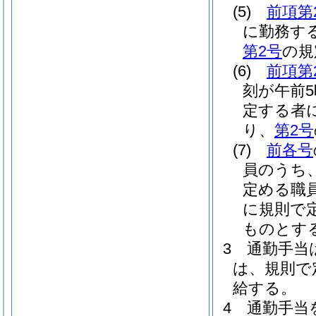
(5)
前項第
に勤務す
第2号
の規
(6)
前項第
刻が午前
定する者に
り、
第2号
(7)
前各号
員のうち
定める職
に規則で
ものとす
3
通勤手当
は、規則で
給する。
4
通勤手当