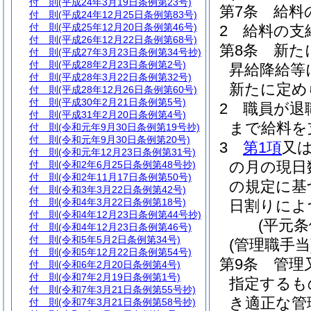
付 則
(平成24年3月19日条例第23号)
第7条
給料
付 則
(平成24年12月25日条例第83号)
付 則
(平成25年12月20日条例第46号)
2
給料の支
付 則
(平成26年12月22日条例第68号)
第8条
新た
付 則
(平成27年3月23日条例第34号抄)
付 則
(平成28年2月23日条例第2号)
昇給降給等
付 則
(平成28年3月22日条例第32号)
新たに定め
付 則
(平成28年12月26日条例第60号)
付 則
(平成30年2月21日条例第5号)
2
職員が退
付 則
(平成31年2月20日条例第4号)
まで給料を
付 則
(令和元年9月30日条例第19号抄)
付 則
(令和元年9月30日条例第20号)
3
第1項
又
付 則
(令和元年12月23日条例第31号)
の月の現日
付 則
(令和2年6月25日条例第48号抄)
付 則
(令和2年11月17日条例第50号)
の規定に基
付 則
(令和3年3月22日条例第42号)
付 則
(令和4年3月22日条例第18号)
日割りによ
付 則
(令和4年12月23日条例第44号抄)
(平元条
付 則
(令和4年12月23日条例第46号)
付 則
(令和5年5月2日条例第34号)
(管理職手当
付 則
(令和5年12月22日条例第54号)
第9条
管理
付 則
(令和6年2月20日条例第4号)
付 則
(令和7年2月19日条例第1号)
指定するも
付 則
(令和7年3月21日条例第55号抄)
き適正な管
付 則
(令和7年3月21日条例第58号抄)