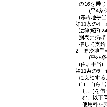
の16を乗
(平4条
(寒冷地手当
第11条の4
法律
(昭和
別表に掲げ
準じて支給
2
寒冷地手
(平28
(住居手当)
第11条の5
に支給する
(1)
自ら居
じ。)
を借
む。以下同
使用料を