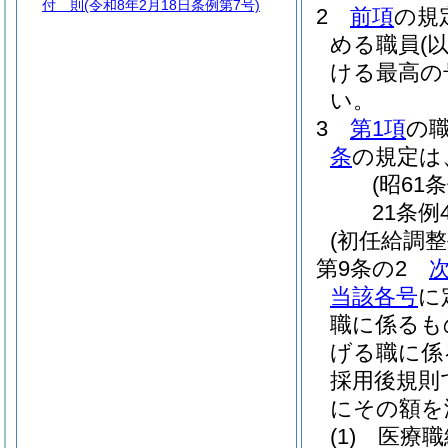
付 則
(令和8年2月18日条例第7号)
2
前項
の規
める職員
(
ける最高の
い。
3
第1項
の
条
の規定は
(昭61
21条例
(初任給調整
第9条の2
当該各号
に
職に係るも
げる職に係
採用後規則
にその額を
(1)
医療職