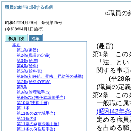
職員の給与に関する条例
○職員の
昭和42年4月29日 条例第25号
(令和8年4月1日施行)
条項目次
沿革
(趣旨)
本則
第1条
(趣旨)
第1条
この
第2条
(職員の定義)
第3条
(給与)
「法」とい
第4条
(給料)
関する事項
第5条
(給料表)
第6条
(初任給、昇格、昇給等の基準)
(平28
第7条
(給料の支給)
(職員の定義
第8条
第9条
(管理職手当)
第2条
この
第9条の2
(初任給調整手当)
一般職に属
第10条
(扶養手当)
第11条
(昭和42年条
第11条の2
(地域手当)
定める職員
第11条の3
第11条の4
(寒冷地手当)
を占める職
第11条の5
(住居手当)