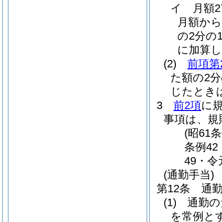
イ
月額
月額から
の2分の1
に加算し
(2)
前項第
た額の2
じたとき
3
前2項
に
事項は、規
(昭61
条例42
49・令
(通勤手当)
第12条
通
(1)
通勤の
を常例と