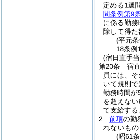
定める1週
間条例第9
に係る勤務
除して得た
(平元条
18条例
(宿日直手当
第20条
宿
員には、そ
いて規則で
勤務時間が
を超えない
て支給する
2
前項
の勤
れないもの
(昭61