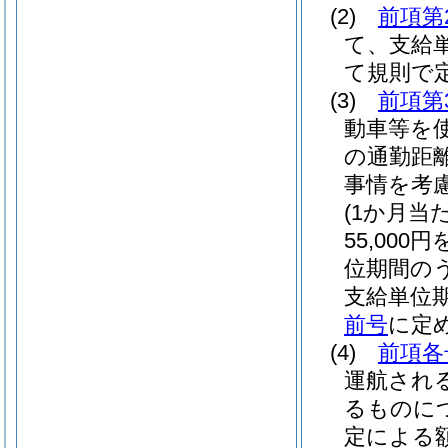
(2)
前項第
て、支給単
て規則で
(3)
前項第
動車等を
の通勤距
事情を考
(1か月当
55,00
位期間のう
支給単位
前号
に定
(4)
前項各
運航され
るものに
定による