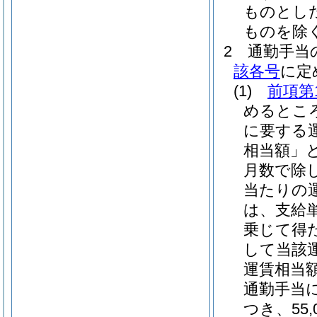
ものとし
ものを除く
2
通勤手当
該各号
に定
(1)
前項第
めるとこ
に要する
相当額」と
月数で除
当たりの
は、支給単
乗じて得
して当該
運賃相当額
通勤手当
つき、55