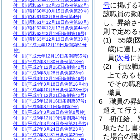
号
に掲げる
付 則
(昭和59年12月22日条例第52号)
付 則
(昭和60年10月15日条例第29号)
該職員の勤
付 則
(昭和61年3月6日条例第4号)
し、昇給さ
付 則
(昭和61年12月18日条例第50号)
付 則
(昭和62年12月17日条例第44号)
則で定める
付 則
(昭和63年3月19日条例第16号)
(1)
55歳
(
付 則
(昭和63年12月19日条例第33号)
付 則
(平成元年12月19日条例第51号
歳)
に達し
抄)
付 則
(平成元年12月19日条例第55号)
員
(
次号
に
付 則
(平成2年3月30日条例第18号)
(2)
行政職
付 則
(平成2年12月25日条例第42号)
付 則
(平成3年3月28日条例第23号)
上である
付 則
(平成3年12月19日条例第49号)
でその職
付 則
(平成4年3月18日条例第16号抄)
付 則
(平成4年10月5日条例第33号抄)
職員
付 則
(平成4年12月21日条例第42号)
6
職員の昇
付 則
(平成5年12月16日条例第37号)
付 則
(平成6年3月1日条例第2号)
超えて行う
付 則
(平成6年3月28日条例第8号抄)
7
初任給、
付 則
(平成6年12月19日条例第41号)
付 則
(平成7年3月24日条例第21号抄)
項ただし書
付 則
(平成7年3月24日条例第23号)
付 則
(平成7年3月31日条例第29号)
た場合の職