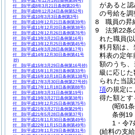
付 則
(平成7年12月19日条例第54号)
があると認
付 則
(平成8年3月21日条例第20号)
付 則
(平成8年12月24日条例第52号)
の号給を調
付 則
(平成10年3月3日条例第3号)
8
職員の昇
付 則
(平成10年12月21日条例第39号)
付 則
(平成11年12月20日条例第38号)
9
法第22条
付 則
(平成12年12月26日条例第76号)
れた職員
(
付 則
(平成13年3月23日条例第16号)
付 則
(平成13年12月25日条例第45号)
料月額は、
付 則
(平成14年3月28日条例第17号)
料表の定年
付 則
(平成14年12月30日条例第41号
抄)
額のうち、
付 則
(平成15年3月29日条例第16号抄)
付 則
(平成15年11月28日条例第33号)
級に応じた
付 則
(平成16年10月18日条例第138号)
られた当該
付 則
(平成17年3月30日条例第27号抄)
付 則
(平成17年11月18日条例第88号)
項
の規定に
付 則
(平成18年3月31日条例第19号)
得た額とす
付 則
(平成19年3月27日条例第38号)
付 則
(平成19年12月25日条例第75号)
(昭61
付 則
(平成21年3月27日条例第29号)
条例19
付 則
(平成21年5月28日条例第37号)
付 則
(平成21年11月30日条例第49号)
1・令7
付 則
(平成22年11月15日条例第49号)
(給料の支給
付 則
(平成23年11月29日条例第31号)