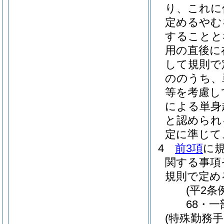
り、これに
定めるやむ
することと
用の直後に
して規則で
ののうち、
等を考慮し
による単身
と認められ
定に準じて
4
前3項
に
関する事項
規則で定め
(平2条
68・一
(特殊勤務手