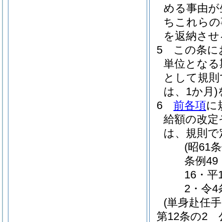
める事由が
ちこれらの
を返納させ
5
この条に
単位となる
として規則
は、1か月)
6
前各項
に
給額の改定
は、規則で
(昭61
条例49
16・平
2・令4
(単身赴任手
第12条の2