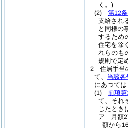
く。)
(2)
第12
支給され
と同様の
するため
住宅を除く
れらのも
規則で定
2
住居手当
て、
当該各
にあつては
(1)
前項第
て、それ
じたとき
ア
月額
額から1