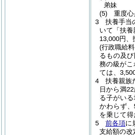
弟妹
(5)
重度心
3
扶養手当
いて「扶養
13,000
(行政職給
るもの及び
務の級がこ
ては、3,50
4
扶養親族
日から満2
る子がいる
かわらず、
を乗じて得
5
前各項
に
支給額の改