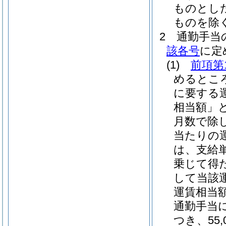
ものとし
ものを除く
2
通勤手当
該各号
に定
(1)
前項第
めるとこ
に要する
相当額」と
月数で除
当たりの
は、支給単
乗じて得
して当該
運賃相当額
通勤手当
つき、55