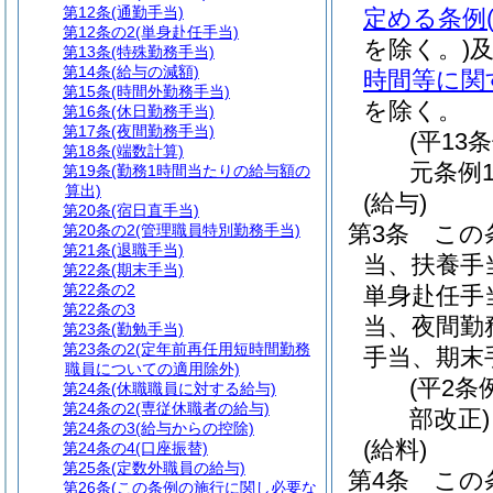
第12条
(通勤手当)
定める条例
第12条の2
(単身赴任手当)
を除く。)
第13条
(特殊勤務手当)
第14条
(給与の減額)
時間等に関
第15条
(時間外勤務手当)
を除く。
第16条
(休日勤務手当)
第17条
(夜間勤務手当)
(平13
第18条
(端数計算)
元条例1
第19条
(勤務1時間当たりの給与額の
算出)
(給与)
第20条
(宿日直手当)
第3条
この
第20条の2
(管理職員特別勤務手当)
第21条
(退職手当)
当、扶養手
第22条
(期末手当)
第22条の2
単身赴任手
第22条の3
当、夜間勤
第23条
(勤勉手当)
第23条の2
(定年前再任用短時間勤務
手当、期末
職員についての適用除外)
(平2条
第24条
(休職職員に対する給与)
第24条の2
(専従休職者の給与)
部改正)
第24条の3
(給与からの控除)
(給料)
第24条の4
(口座振替)
第25条
(定数外職員の給与)
第4条
この
第26条
(この条例の施行に関し必要な