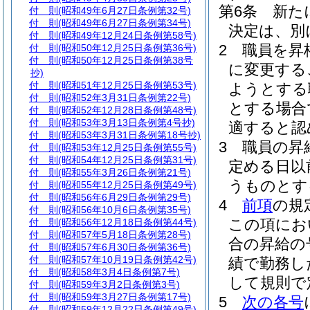
第6条
新た
付 則
(昭和49年6月27日条例第32号)
付 則
(昭和49年6月27日条例第34号)
決定は、別
付 則
(昭和49年12月24日条例第58号)
2
職員を昇
付 則
(昭和50年12月25日条例第36号)
付 則
(昭和50年12月25日条例第38号
に変更する
抄)
付 則
(昭和51年12月25日条例第53号)
ようとする
付 則
(昭和52年3月31日条例第22号)
とする場合
付 則
(昭和52年12月28日条例第48号)
付 則
(昭和53年3月13日条例第4号抄)
適すると認
付 則
(昭和53年3月31日条例第18号抄)
3
職員の昇
付 則
(昭和53年12月25日条例第55号)
付 則
(昭和54年12月25日条例第31号)
定める日以
付 則
(昭和55年3月26日条例第21号)
うものとす
付 則
(昭和55年12月25日条例第49号)
付 則
(昭和56年6月29日条例第29号)
4
前項
の規
付 則
(昭和56年10月6日条例第35号)
この項にお
付 則
(昭和56年12月18日条例第44号)
付 則
(昭和57年5月18日条例第28号)
合の昇給の
付 則
(昭和57年6月30日条例第36号)
付 則
(昭和57年10月19日条例第42号)
績で勤務し
付 則
(昭和58年3月4日条例第7号)
して規則で
付 則
(昭和59年3月2日条例第3号)
付 則
(昭和59年3月27日条例第17号)
5
次の各号
付 則
(昭和59年12月22日条例第49号)