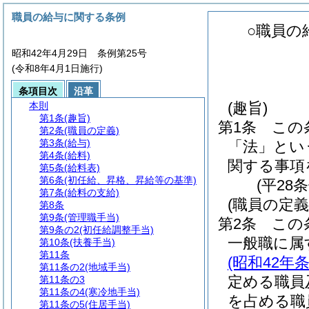
職員の給与に関する条例
○職員の
昭和42年4月29日 条例第25号
(令和8年4月1日施行)
条項目次
沿革
(趣旨)
本則
第1条
(趣旨)
第1条
この
第2条
(職員の定義)
第3条
(給与)
「法」とい
第4条
(給料)
関する事項
第5条
(給料表)
第6条
(初任給、昇格、昇給等の基準)
(平28
第7条
(給料の支給)
(職員の定義
第8条
第9条
(管理職手当)
第2条
この
第9条の2
(初任給調整手当)
一般職に属
第10条
(扶養手当)
第11条
(昭和42年条
第11条の2
(地域手当)
定める職員
第11条の3
第11条の4
(寒冷地手当)
を占める職
第11条の5
(住居手当)