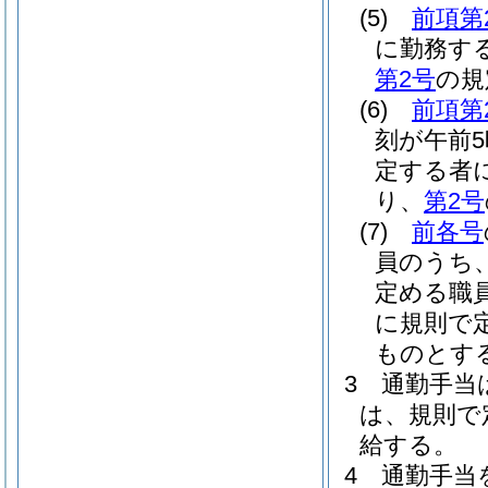
(5)
前項第
に勤務す
第2号
の規
(6)
前項第
刻が午前
定する者に
り、
第2号
(7)
前各号
員のうち
定める職
に規則で
ものとす
3
通勤手当
は、規則で
給する。
4
通勤手当