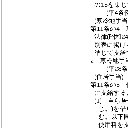
の16を乗
(平4条
(寒冷地手当
第11条の4
法律
(昭和
別表に掲げ
準じて支給
2
寒冷地手
(平28
(住居手当)
第11条の5
に支給する
(1)
自ら居
じ。)
を借
む。以下同
使用料を