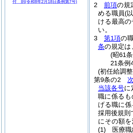
付 則
(令和8年2月18日条例第7号)
2
前項
の規
める職員
(
ける最高の
い。
3
第1項
の
条
の規定は
(昭61
21条例
(初任給調整
第9条の2
当該各号
に
職に係るも
げる職に係
採用後規則
にその額を
(1)
医療職