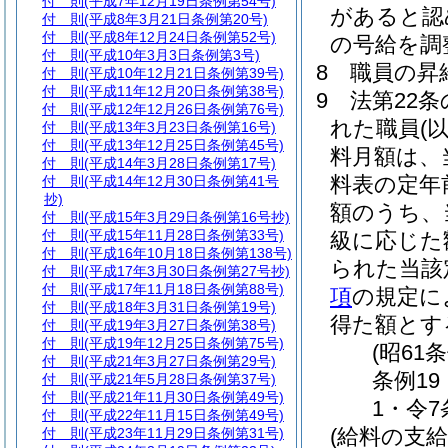
付 則
(平成7年12月19日条例第54号)
があると認
付 則
(平成8年3月21日条例第20号)
付 則
(平成8年12月24日条例第52号)
の号給を調
付 則
(平成10年3月3日条例第3号)
8
職員の昇
付 則
(平成10年12月21日条例第39号)
付 則
(平成11年12月20日条例第38号)
9
法第22条
付 則
(平成12年12月26日条例第76号)
れた職員
(
付 則
(平成13年3月23日条例第16号)
付 則
(平成13年12月25日条例第45号)
料月額は、
付 則
(平成14年3月28日条例第17号)
料表の定年
付 則
(平成14年12月30日条例第41号
抄)
額のうち、
付 則
(平成15年3月29日条例第16号抄)
付 則
(平成15年11月28日条例第33号)
級に応じた
付 則
(平成16年10月18日条例第138号)
られた当該
付 則
(平成17年3月30日条例第27号抄)
付 則
(平成17年11月18日条例第88号)
項
の規定に
付 則
(平成18年3月31日条例第19号)
得た額とす
付 則
(平成19年3月27日条例第38号)
付 則
(平成19年12月25日条例第75号)
(昭61
付 則
(平成21年3月27日条例第29号)
条例19
付 則
(平成21年5月28日条例第37号)
付 則
(平成21年11月30日条例第49号)
1・令7
付 則
(平成22年11月15日条例第49号)
(給料の支給
付 則
(平成23年11月29日条例第31号)