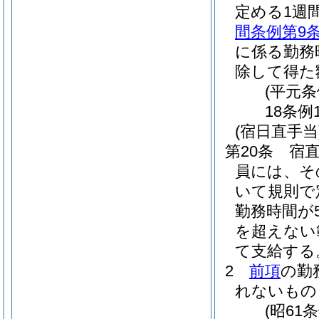
定める1週
間条例第9
に係る勤務
除して得た
(平元条
18条例
(宿日直手当
第20条
宿
員には、そ
いて規則で
勤務時間が
を超えない
て支給する
2
前項
の勤
れないもの
(昭61