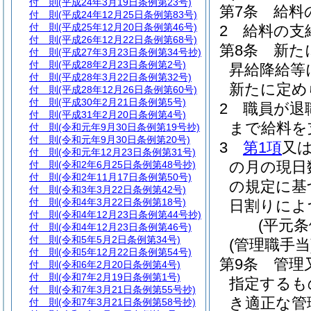
付 則
(平成24年3月19日条例第23号)
第7条
給料
付 則
(平成24年12月25日条例第83号)
付 則
(平成25年12月20日条例第46号)
2
給料の支
付 則
(平成26年12月22日条例第68号)
第8条
新た
付 則
(平成27年3月23日条例第34号抄)
付 則
(平成28年2月23日条例第2号)
昇給降給等
付 則
(平成28年3月22日条例第32号)
新たに定め
付 則
(平成28年12月26日条例第60号)
付 則
(平成30年2月21日条例第5号)
2
職員が退
付 則
(平成31年2月20日条例第4号)
まで給料を
付 則
(令和元年9月30日条例第19号抄)
付 則
(令和元年9月30日条例第20号)
3
第1項
又
付 則
(令和元年12月23日条例第31号)
の月の現日
付 則
(令和2年6月25日条例第48号抄)
付 則
(令和2年11月17日条例第50号)
の規定に基
付 則
(令和3年3月22日条例第42号)
付 則
(令和4年3月22日条例第18号)
日割りによ
付 則
(令和4年12月23日条例第44号抄)
(平元条
付 則
(令和4年12月23日条例第46号)
付 則
(令和5年5月2日条例第34号)
(管理職手当
付 則
(令和5年12月22日条例第54号)
第9条
管理
付 則
(令和6年2月20日条例第4号)
付 則
(令和7年2月19日条例第1号)
指定するも
付 則
(令和7年3月21日条例第55号抄)
き適正な管
付 則
(令和7年3月21日条例第58号抄)