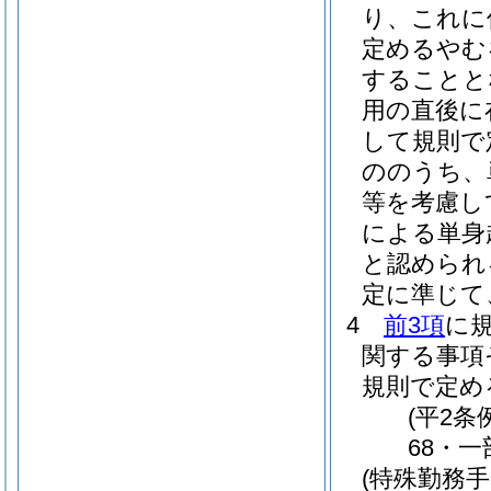
り、これに
定めるやむ
することと
用の直後に
して規則で
ののうち、
等を考慮し
による単身
と認められ
定に準じて
4
前3項
に
関する事項
規則で定め
(平2条
68・一
(特殊勤務手