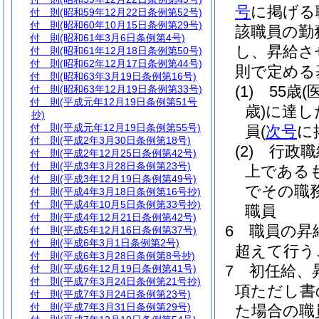
号
に掲げる
付 則
(昭和59年12月22日条例第52号)
付 則
(昭和60年10月15日条例第29号)
該職員の勤
付 則
(昭和61年3月6日条例第4号)
し、昇給さ
付 則
(昭和61年12月18日条例第50号)
付 則
(昭和62年12月17日条例第44号)
則で定める
付 則
(昭和63年3月19日条例第16号)
(1)
55歳
(
付 則
(昭和63年12月19日条例第33号)
付 則
(平成元年12月19日条例第51号
歳)
に達し
抄)
付 則
(平成元年12月19日条例第55号)
員
(
次号
に
付 則
(平成2年3月30日条例第18号)
(2)
行政職
付 則
(平成2年12月25日条例第42号)
付 則
(平成3年3月28日条例第23号)
上である
付 則
(平成3年12月19日条例第49号)
でその職
付 則
(平成4年3月18日条例第16号抄)
付 則
(平成4年10月5日条例第33号抄)
職員
付 則
(平成4年12月21日条例第42号)
6
職員の昇
付 則
(平成5年12月16日条例第37号)
付 則
(平成6年3月1日条例第2号)
超えて行う
付 則
(平成6年3月28日条例第8号抄)
7
初任給、
付 則
(平成6年12月19日条例第41号)
付 則
(平成7年3月24日条例第21号抄)
項ただし書
付 則
(平成7年3月24日条例第23号)
付 則
(平成7年3月31日条例第29号)
た場合の職