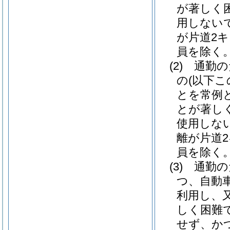
が著しく
用しない
が片道2
員を除く。
(2)
通勤の
の
(以下
とを常例
とが著し
使用しな
離が片道
員を除く。
(3)
通勤の
つ、自動
利用し、
しく困難
せず、か