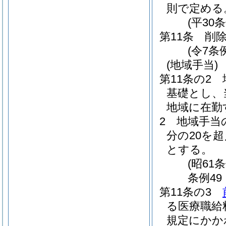
則で定める
(平30
第11条
削
(令7条例
(地域手当)
第11条の2
基礎とし、
地域に在勤
2
地域手当
分の20を
とする。
(昭61
条例49
第11条の3
る医療職給
規定にかか