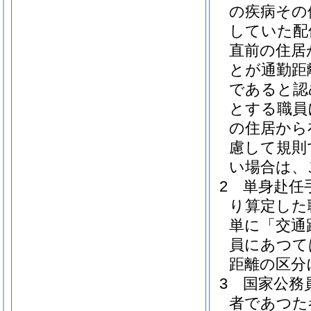
の疾病その
していた配
直前の住居
とが通勤距
であると認
とする職員
の住居から
慮して規則
い場合は、
2
単身赴任手
り算定した
単に「交通
員にあつて
距離の区分
3
国家公務
者であつた