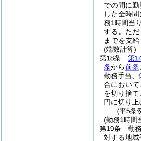
での間に勤
した全時間
務1時間当
する。
ただ
までを支給
(端数計算)
第18条
第1
条
から
前条
勤務手当、
合において
を切り捨て
円に切り上
(平5条
(勤務1時
第19条
勤
対する地域