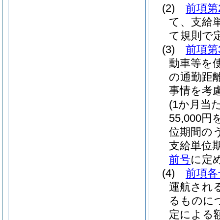
(2)
前項第
て、支給単
て規則で
(3)
前項第
動車等を
の通勤距
事情を考
(1か月当
55,00
位期間のう
支給単位
前号
に定
(4)
前項各
運航され
るものに
定による