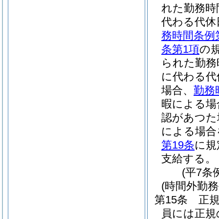
れた勤務時
代わる代休
務時間条例
条第1項
の
られた勤務
に代わる代
場合、
勤務
暇による場
認があつた
による場合
第19条
に規
支給する。
(平7条
(時間外勤務
第15条
正
員には正規