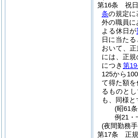
第16条
祝
条
の規定に
外の職員に
よる休日が
日に当たる
おいて、正
には、正規
につき
第1
125から1
て得た額を
るものとし
も、同様と
(昭61
例21・
(夜間勤務手
第17条
正