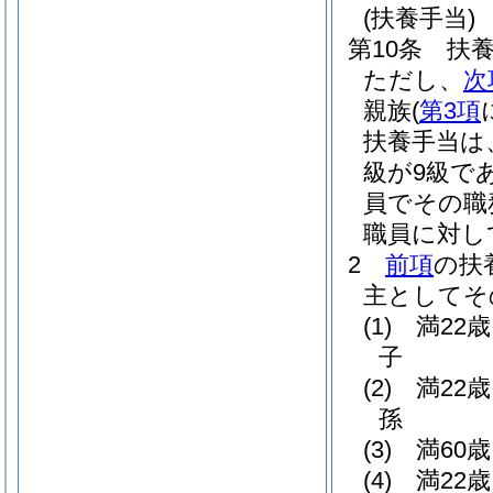
(扶養手当)
第10条
扶
ただし、
次
親族
(
第3項
扶養手当は
級が9級で
員でその職
職員に対し
2
前項
の扶
主としてそ
(1)
満22
子
(2)
満22
孫
(3)
満60
(4)
満22