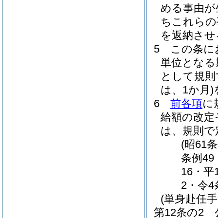
める事由が
ちこれらの
を返納させ
5
この条に
単位となる
として規則
は、1か月)
6
前各項
に
給額の改定
は、規則で
(昭61
条例49
16・平
2・令4
(単身赴任手
第12条の2