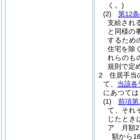
く。)
(2)
第12
支給され
と同様の
するため
住宅を除く
れらのも
規則で定
2
住居手当
て、
当該各
にあつては
(1)
前項第
て、それ
じたとき
ア
月額
額から1