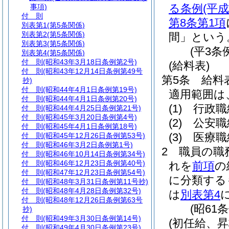
る条例
(平
事項)
付 則
第8条第1項
別表第1
(第5条関係)
別表第2
(第5条関係)
間」という
別表第3
(第5条関係)
(平3条
別表第4
(第5条関係)
付 則
(昭和43年3月18日条例第2号)
(給料表)
付 則
(昭和43年12月14日条例第49号
第5条
給料
抄)
付 則
(昭和44年4月1日条例第19号)
適用範囲は
付 則
(昭和44年4月1日条例第20号)
(1)
行政職
付 則
(昭和44年4月25日条例第21号)
付 則
(昭和45年3月20日条例第4号)
(2)
公安職
付 則
(昭和45年4月1日条例第18号)
(3)
医療職
付 則
(昭和45年12月26日条例第53号)
付 則
(昭和46年3月2日条例第1号)
2
職員の職
付 則
(昭和46年10月14日条例第34号)
付 則
(昭和46年12月23日条例第40号)
れを
前項
の
付 則
(昭和47年12月23日条例第54号)
に分類する
付 則
(昭和48年3月31日条例第11号抄)
付 則
(昭和48年4月28日条例第32号)
は
別表第4
付 則
(昭和48年12月26日条例第63号
(昭61
抄)
付 則
(昭和49年3月30日条例第14号)
(初任給、
付 則
(昭和49年4月30日条例第23号)