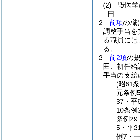
(2)
獣医学
円
2
前項
の職
調整手当を
る職員には
る。
3
前2項
の
囲、初任給
手当の支給
(昭61
元条例5
37・平
10条例
条例29
5・平3
例7・一