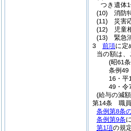
つき遺体1体
(10)
消防
(11)
災害
(12)
児童相
(13)
緊急
3
前項
に定
当の額は、
(昭61
条例49
16・平
49・令
(給与の減額
第14条
職
条例第8条の
条例第9条
第1項
の規