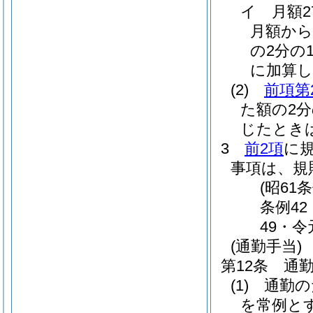
イ
月額
月額から
の2分の1
に加算し
(2)
前項第
た額の2
じたとき
3
前2項
に
事項は、規
(昭61
条例42
49・令
(通勤手当)
第12条
通
(1)
通勤の
を常例と