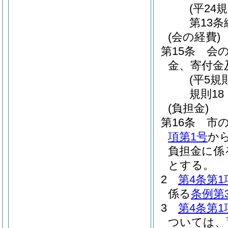
(平24
第13条
(会の経費)
第15条
会
金、寄付金
(平5規
規則18
(負担金)
第16条
市
項第1号
か
負担金に係
とする。
2
第4条第1
係る
条例第
3
第4条第1
ついては、