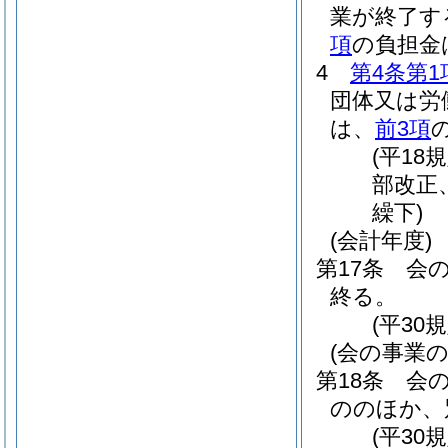
業が終了す
項
の負担金
4
第4条第1
団体又は労
は、
前3項
(平18
部改正、
繰下)
(会計年度)
第17条
会の
終る。
(平30
(会の事業の
第18条
会
ののほか、
(平30