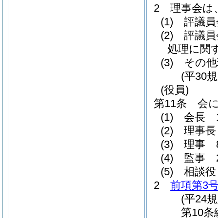
2
理事会は
(1)
評議員
(2)
評議員
処理に関
(3)
その他
(平30
(役員)
第11条
会
(1)
会長 
(2)
理事長
(3)
理事 
(4)
監事 
(5)
相談役
2
前項第3
(平24
第10