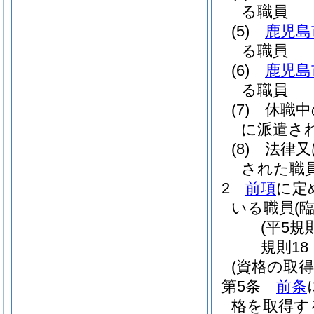
る職員
(5)
鹿児島
る職員
(6)
鹿児島
る職員
(7)
休職中
に派遣さ
(8)
法律又
された職
2
前項
に定
いる職員
(
(平5規
規則1
(資格の取得
第5条
前条
格を取得す