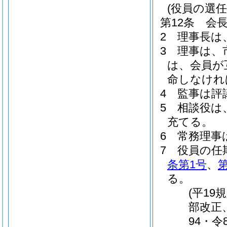
(役員の選任
第12条
会
2
理事長は
3
理事は、
は、会員が
命しなけれ
4
監事は評
5
相談役は
充てる。
6
常務理事
7
役員の任
条第1号
、
る。
(平19
部改正
94・令