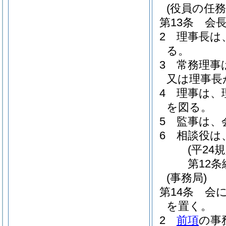
(役員の任務
第13条
会
2
理事長は
る。
3
常務理事
又は理事長
4
理事は、
を図る。
5
監事は、
6
相談役は
(平24
第12
(事務局)
第14条
会
を置く。
2
前項
の事