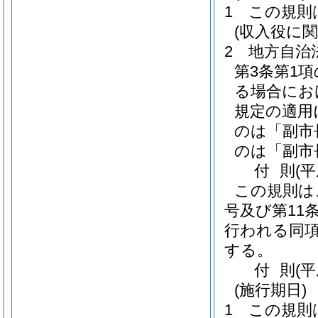
1
この規則
(収入役に
2
地方自治
第3条第1
る場合にお
規定の適用
のは「副市
のは「副市
付
則
(
この規則は
号及び第11
行われる同
する。
付
則
(
(施行期日)
1
この規則