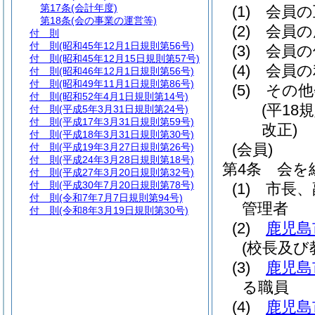
第17条
(会計年度)
(1)
会員の
第18条
(会の事業の運営等)
(2)
会員の
付 則
付 則
(昭和45年12月1日規則第56号)
(3)
会員の
付 則
(昭和45年12月15日規則第57号)
(4)
会員の
付 則
(昭和46年12月1日規則第56号)
付 則
(昭和49年11月1日規則第86号)
(5)
その他
付 則
(昭和52年4月1日規則第14号)
(平18
付 則
(平成5年3月31日規則第24号)
付 則
(平成17年3月31日規則第59号)
改正)
付 則
(平成18年3月31日規則第30号)
(会員)
付 則
(平成19年3月27日規則第26号)
付 則
(平成24年3月28日規則第18号)
第4条
会を
付 則
(平成27年3月20日規則第32号)
付 則
(平成30年7月20日規則第78号)
(1)
市長、
付 則
(令和7年7月7日規則第94号)
管理者
付 則
(令和8年3月19日規則第30号)
(2)
鹿児島
(校長及び
(3)
鹿児島
る職員
(4)
鹿児島