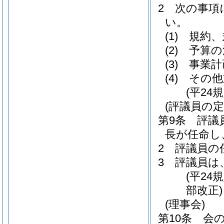
2
次の事項
い。
(1)
規約、
(2)
予算の
(3)
事業計
(4)
その他
(平24
(評議員の
第9条
評議
長が任命し
2
評議員の
3
評議員は
(平24
部改正)
(理事会)
第10条
会