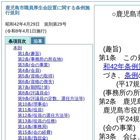
鹿児島市職員厚生会設置に関する条例施
行規則
○鹿児島
昭和42年4月29日 規則第29号
(令和8年4月1日施行)
条項目次
沿革
(趣旨)
本則
第1条
(趣旨)
第1条
この
第2条
(事務所の所在地)
第3条
(会の事業)
和42年条例
第4条
(会員)
づき、
条例
第5条
(資格の取得)
第6条
(資格の喪失)
(平17
第7条
(期間計算)
(事務所の所
第8条
(評議員会)
第9条
(評議員の定数、選任方法等)
第2条
鹿児
第10条
(理事会)
鹿児島市役
第11条
(役員)
第12条
(役員の選任方法等)
(平24
第13条
(役員の任務)
(会の事業)
第14条
(事務局)
第15条
(会の経費)
第3条
会は
第16条
(負担金)