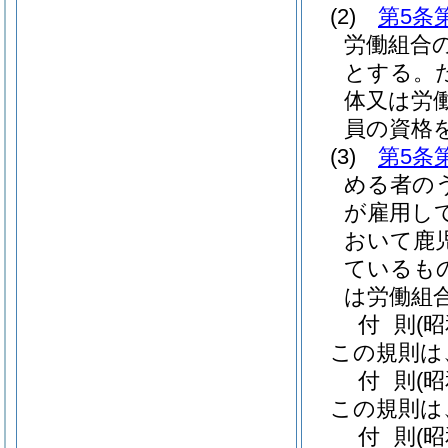
(2)
第5条
労働組合
とする。
体又は労
員の資格
(3)
第5条
める者の
が雇用し
おいて鹿
ているも
は労働組
付
則
(
この規則は
付
則
(昭
この規則は
付
則
(