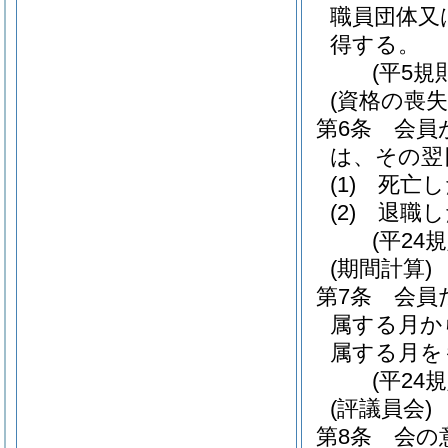
職員団体又
得する。
(平5規
(資格の喪失
第6条
会員
は、その翌
(1)
死亡し
(2)
退職し
(平24
(期間計算)
第7条
会員
属する月か
属する月を
(平24
(評議員会)
第8条
会の