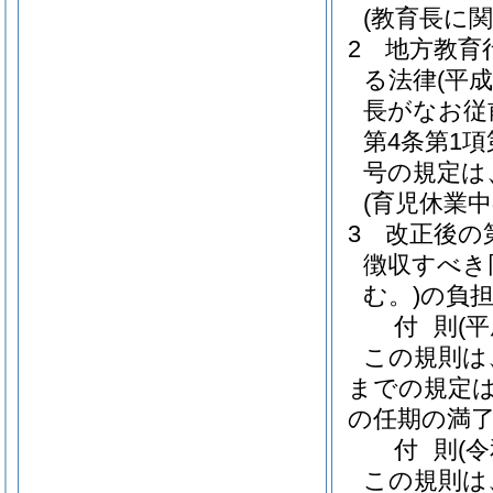
(教育長に
2
地方教育
る法律
(平成
長がなお従
第4条第1
号の規定は
(育児休業
3
改正後の
徴収すべき
む。)
の負
付
則
(
この規則は
までの規定
の任期の満
付
則
(
この規則は