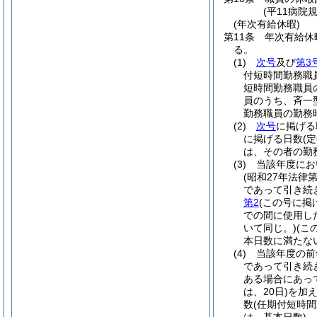
(平11病院
(年次有給休暇)
第11条
年次有給休
る。
(1)
次号
及び
第3
付短時間勤務職
短時間勤務職員
員のうち、斉一
勤務職員の勤務
(2)
次号
に掲げる
に掲げる日数
(
は、その者の勤
(3)
当該年度にお
(昭和27年法律第
であって引き続
第2
(この号に
での間に使用し
いて同じ。)
(こ
本日数に満たな
(4)
当該年度の前
であって引き続
ある場合にあって
は、20日)
を加
数
(任期付短時