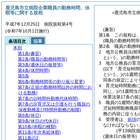
鹿児島市立病院企業職員の勤務時間、休
暇等に関する規程
○鹿児島市立
平成7年12月25日 病院規程第4号
(趣旨)
(令和7年10月1日施行)
第1条
この規程は
(職員の勤務時間等
条項目次
沿革
第2条
職員の勤務時
本則
2
地方公務員法
(昭
第1条
(趣旨)
という。)
の勤務時
第2条
(職員の勤務時間等)
3
地方公務員の育
第3条
(週休日の振替等)
(以下「育児短時間
第4条
(休憩時間)
という。)
の1週間
第5条
同条の規定により
第6条
(勤務時間等の割り振り変更)
4
育児短時間勤務
第7条
(正規の勤務時間以外の時間にお
同じ。)
の1週間当
ける勤務)
休業法第17条の
第7条の2
(時間外勤務代休時間)
5
職員の1週間の勤
第7条の3
(育児又は介護を行う職員の
児短時間勤務職員
深夜勤務及び時間外勤務の制限)
務の内容に従うも
第8条
(休日)
6
管理者は、
前項
第9条
(休日の代休日)
なければならない
第10条
(休暇の種類)
(平13病院
第11条
(年次有給休暇)
(週休日の振替等)
第11条の2