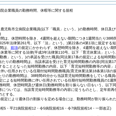
病院企業職員の勤務時間、休暇等に関する規程
、鹿児島市立病院企業職員
(以下「職員」という。)
の勤務時間、休日及び
)
間は、休憩時間を除き、4週間を超えない期間につき1週間当たり38時
和25年法律第261号。以下「法」という。)
第22条の4第1項に規定する
間は、
前項
の規定にかかわらず、休憩時間を除き、4週間を超えない期間
児休業等に関する法律
(平成3年法律第110号。以下「育児休業法」という
勤務」という。)
の承認を受けた職員
(同法第17条の規定による短時間
当たりの勤務時間は、当該承認を受けた育児短時間勤務の内容
(同法第
することとなった短時間勤務の内容。以下「育児短時間勤務等の内容」と
に伴い任用されている任期付短時間勤務職員
(育児休業法第18条第1項
たりの勤務時間は、38時間45分から当該育児短時間勤務をしている職
規定による短時間勤務に伴い任用されている任期付短時間勤務職員の1週
務時間、休憩時間及び週休日
(勤務時間を割り振らない日をいう。以下同
等については、当該育児短時間勤務等の内容に従うものとし、定年前再
のとする。
の規定により週休日の割振りを定める場合には、勤務時間が割り振られ
。
規程5・平21病院規程12・令5病院規程16・令7病院規程14・一部改正)