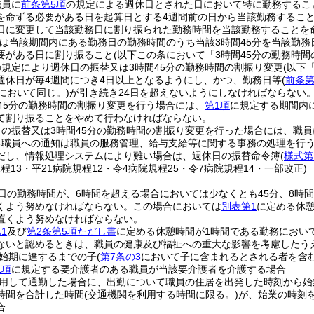
職員に
前条第5項
の規定による週休日とされた日において特に勤務するこ
を命ずる必要がある日を起算日とする4週間前の日から当該勤務するこ
日に変更して当該勤務日に割り振られた勤務時間を当該勤務することを
は当該期間内にある勤務日の勤務時間のうち当該3時間45分を当該勤務
要がある日に割り振ること
(以下この条において「3時間45分の勤務時間
の規定により週休日の振替又は3時間45分の勤務時間の割振り変更
(以下
週休日が毎4週間につき4日以上となるようにし、かつ、勤務日等
(
前条第
において同じ。)
が引き続き24日を超えないようにしなければならない
45分の勤務時間の割振り変更を行う場合には、
第1項
に規定する期間内
て割り振ることをやめて行わなければならない。
の振替又は3時間45分の勤務時間の割振り変更を行った場合には、職
る職員への通知は職員の服務管理、給与支給等に関する事務の処理を行
だし、情報処理システムにより難い場合は、週休日の振替命令簿
(
様式第
規程13・平21病院規程12・令4病院規程25・令7病院規程14・一部改正)
日の勤務時間が、6時間を超える場合においては少なくとも45分、8時
くよう努めなければならない。
この場合においては
別表第1
に定める休
置くよう努めなければならない。
1
及び
第2条第5項ただし書
に定める休憩時間が1時間である勤務におい
ないと認めるときは、職員の健康及び福祉への重大な影響を考慮したう
始期に達するまでの子
(
第7条の3
において子に含まれるとされる者を含む
1項
に規定する要介護者のある職員が当該要介護者を介護する場合
用して通勤した場合に、出勤について職員の住居を出発した時刻から始
時間を合計した時間
(交通機関を利用する時間に限る。)
が、始業の時刻
合