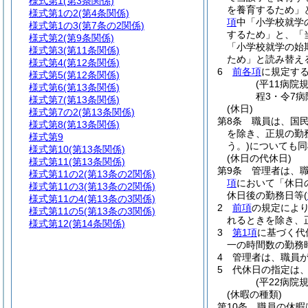
様式第1
(第3条関係)
を養育するため」
様式第1の2
(第4条関係)
項
中「小学校就学
様式第1の3
(第7条の2関係)
するため」と、「
様式第2
(第9条関係)
「小学校就学の始
様式第3
(第11条関係)
ため」と読み替え
様式第4
(第12条関係)
6
前各項
に規定す
様式第5
(第12条関係)
(平11病院
様式第6
(第13条関係)
程3・令7病
様式第7
(第13条関係)
(休日)
様式第7の2
(第13条関係)
第8条
職員は、国
様式第8
(第13条関係)
を除き、正規の勤
様式第9
う。)
についても同
様式第10
(第13条関係)
(休日の代休日)
様式第11
(第13条関係)
第9条
管理者は、
様式第11の2
(第13条の2関係)
項
において「休日
様式第11の3
(第13条の2関係)
休日後の勤務日等
(
様式第11の4
(第13条の3関係)
2
前項
の規定によ
様式第11の5
(第13条の3関係)
れるときを除き、
様式第12
(第14条関係)
3
第1項
に基づく代
一の時間数の勤務
4
管理者は、職員
5
代休日の指定は
(平22病院
(休暇の種類)
第10条
職員の休暇