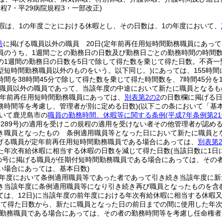
規程7・平29病院規程3・一部改正)
暇は、1の年度ごとにおける休暇とし、その日数は、1の年度において、
号
に掲げる職員以外の職員 20日
(定年前再任用短時間勤務職員にあって
員のうち、1週間ごとの勤務日の日数及び勤務日ごとの勤務時間の時間数
の1週間の勤務日の日数を5日で除して得た数を乗じて得た日数。不斉一
型短時間勤務職員以外のものをいう。以下同じ。)
にあっては、155時間
時間を38時間45分で除して得た数を乗じて得た時間数を、7時間45分を
職員以外の職員であって、当該年度の中途において新たに職員となるも
定年前再任用短時間勤務職員にあっては、
別表第2の2
の日数欄に掲げる
務時間等を考慮し、管理者が別に定める日数)
(以下この条において「基
いて鹿児島市の
職員の勤務時間、休暇等に関する条例
(平成7年条例第21
289号)
の適用を受けこの規程の適用を受けない者その他管理者が認め
き職員となったもの 条例適用職員等となった日において新たに職員と
掲げる職員が定年前再任用短時間勤務職員である場合にあっては、
別表第2
た年次有給休暇に相当する休暇の日数を減じて得た日数
(当該日数に1
の号に掲げる職員が任期付短時間勤務職員である場合にあっては、その
い場合にあっては、基本日数)
年度において条例適用職員等であった者であって引き続き当該年度に新
き当該年度に条例適用職員等になり引き続き再び職員となったものを含む
は、12日)
に当該年度の前年度における年次有給休暇に相当する休暇
えて得た日数から、新たに職員となった日の前日までの間に使用した年
間勤務職員である場合にあっては、その者の勤務時間等を考慮し任命権者