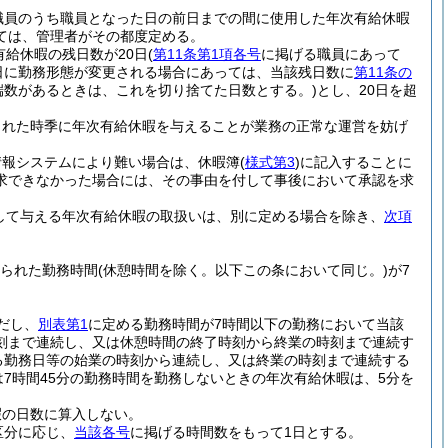
職員のうち職員となった日の前日までの間に使用した年次有給休暇
ては、管理者がその都度定める。
有給休暇の残日数が20日
(
第11条第1項各号
に掲げる職員にあって
日に勤務形態が変更される場合にあっては、当該残日数に
第11条の
端数があるときは、これを切り捨てた日数とする。)
とし、20日を超
された時季に年次有給休暇を与えることが業務の正常な運営を妨げ
情報システムにより難い場合は、休暇簿
(
様式第3
)
に記入することに
求できなかった場合には、その事由を付して事後において承認を求
として与える年次有給休暇の取扱いは、別に定める場合を除き、
次項
振られた勤務時間
(休憩時間を除く。以下この条において同じ。)
が7
だし、
別表第1
に定める勤務時間が7時間以下の勤務において当該
刻まで連続し、又は休憩時間の終了時刻から終業の時刻まで連続す
る勤務日等の始業の時刻から連続し、又は終業の時刻まで連続する
7時間45分の勤務時間を勤務しないときの年次有給休暇は、5分を
暇の日数に算入しない。
区分に応じ、
当該各号
に掲げる時間数をもって1日とする。