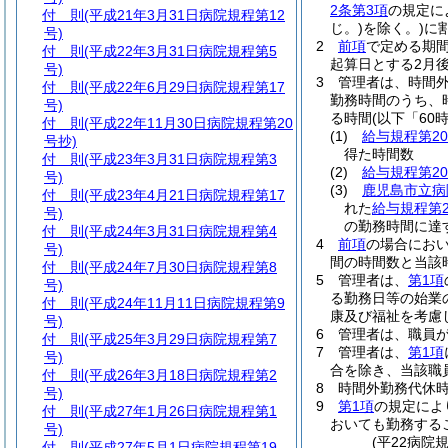
2条第3項
の規定に
付 則
(平成21年3月31日病院規程第12
じ。)
を除く。)
に
号)
2
前項
で定める期
付 則
(平成22年3月31日病院規程第5
起算日とする2月
号)
3
管理者は、時間
付 則
(平成22年6月29日病院規程第17
勤務時間のうち、
号)
る時間
(以下「60
付 則
(平成22年11月30日病院規程第20
(1)
給与規程第20
号抄)
得た時間数
付 則
(平成23年3月31日病院規程第3
(2)
給与規程第20
号)
(3)
鹿児島市立病
付 則
(平成23年4月21日病院規程第17
れた
給与規程第
号)
の勤務時間に達
付 則
(平成24年3月31日病院規程第4
4
前項
の場合におい
号)
間の時間数と当該時
付 則
(平成24年7月30日病院規程第8
5
管理者は、
第1項
号)
る勤務日等の始業
付 則
(平成24年11月11日病院規程第9
康及び福祉を考慮
号)
6
管理者は、職員
付 則
(平成25年3月29日病院規程第7
7
管理者は、
第1項
号)
合を除き、当該職
付 則
(平成26年3月18日病院規程第2
8
時間外勤務代休
号)
9
第1項
の規定によ
付 則
(平成27年1月26日病院規程第1
おいても勤務する
号)
(平22病院
付 則
(平成27年5月1日病院規程第19