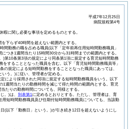
平成7年12月25日
病院規程第4号
休暇に関し必要な事項を定めるものとする。
間を下らず40時間を超えない範囲内とする。
短時間勤務の職を占める職員
(以下「定年前再任用短時間勤務職員」
につき1週間当たり15時間30分から31時間までの範囲内とする。
。)
第10条第3項の規定により同条第1項に規定する育児短時間勤務
勤務をすることとなった職員を含む。以下「育児短時間勤務職員等」
17条の規定による短時間勤務をすることとなった職員にあっては、
いう。)
に従い、管理者が定める。
の規定により採用された同項に規定する短時間勤務職員をいう。以下
員の1週間当たりの勤務時間を減じて得た時間の範囲内とする。
育児
間当たりの勤務時間についても、同様とする。
じ。)
は、
別表第1
に定めるとおりとする。
ただし、管理者は、育
任用短時間勤務職員及び任期付短時間勤務職員についても、当該勤
た日
(以下「勤務日」という。)
が引き続き12日を超えないようにし