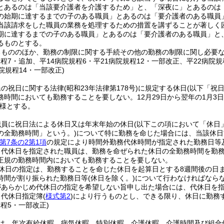
とあるのは「当該要介護者を介護するため」と、「深夜に」とあるのは
の始期に達するまでの子のある職員」とあるのは「要介護者のある職員
当該請求をした職員の業務を処理するための措置を講ずることが著しく
期に達するまでの子のある職員」とあるのは「要介護者のある職員」と
るものとする。
るもののほか、勤務の制限に関する手続その他の勤務の制限に関し必要
規程7・追加、平14病院規程6・平21病院規程12・一部改正、平22病院
院規程14・一部改正)
民の祝日に関する法律
(昭和23年法律第178号)
に規定する休日
(以下「祝
務時間においても勤務することを要しない。
12月29日から翌年の1月3
様とする。
職員に祝日法による休日又は年末年始の休日
(以下この項において「休日
の全勤務時間」という。)
について特に勤務を命じた場合には、当該休日
第7条の2第1項
の規定により時間外勤務代休時間が指定された勤務日等
り代休日を指定された職員は、勤務を命ぜられた休日の全勤務時間を勤
正規の勤務時間内においても勤務することを要しない。
休日の指定は、勤務することを命じた休日を起算日とする8週間後の日
時間が割り振られた勤務日等
(休日を除く。)
について行わなければなら
があらかじめ代休日の指定を希望しない旨申し出た場合には、代休日を
、代休日指定簿
(
様式第2
)
により行うものとし、できる限り、休日に勤務
規程5・一部改正)
は、年次有給休暇、病気休暇、特別休暇、介護休暇、介護時間及び組合