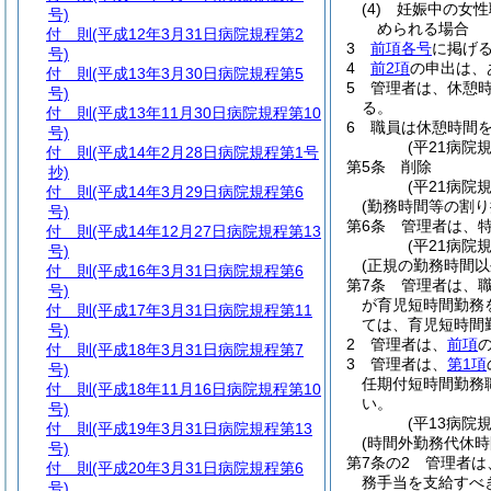
(4)
妊娠中の女性
号)
められる場合
付 則
(平成12年3月31日病院規程第2
3
前項各号
に掲げ
号)
4
前2項
の申出は、
付 則
(平成13年3月30日病院規程第5
5
管理者は、休憩
号)
る。
付 則
(平成13年11月30日病院規程第10
6
職員は休憩時間
号)
(平21病院
付 則
(平成14年2月28日病院規程第1号
第5条
削除
抄)
(平21病院規
付 則
(平成14年3月29日病院規程第6
(勤務時間等の割り
号)
第6条
管理者は、
付 則
(平成14年12月27日病院規程第13
(平21病院
号)
(正規の勤務時間以
付 則
(平成16年3月31日病院規程第6
第7条
管理者は、
号)
が育児短時間勤務
付 則
(平成17年3月31日病院規程第11
ては、育児短時間
号)
2
管理者は、
前項
付 則
(平成18年3月31日病院規程第7
3
管理者は、
第1項
号)
任期付短時間勤務
付 則
(平成18年11月16日病院規程第10
い。
号)
(平13病院
付 則
(平成19年3月31日病院規程第13
(時間外勤務代休時
号)
第7条の2
管理者は
付 則
(平成20年3月31日病院規程第6
務手当を支給すべ
号)