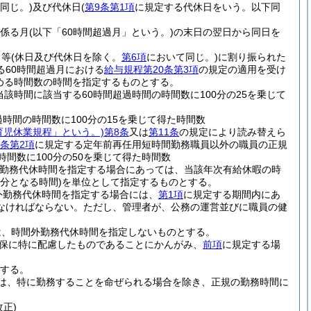
同じ。)
及び代休日
(
第9条第1項
に規定する代休日をいう。以下同
に係る月
(以下「60時間超過月」という。)
の末日の翌日から同日を
日等
(休日及び代休日を除く。
第6項
において同じ。)
に割り振られた
60時間超過月における
給与規程第20条第3項
の規定の適用を受け
める時間数の時間を指定するものとする。
該時間に該当する60時間超過時間の時間数に100分の25を乗じて
時間の時間数に100分の15を乗じて得た時間数
育児休業規程」という。)
第8条
又は
第11条
の規定により読み替えら
条第2項
に規定する定年前再任用短時間勤務職員以外の職員の正規
間数に100分の50を乗じて得た時間数
外勤務代休時間を指定する場合にあっては、当該年次有給休暇の時
分となる時間)
を単位として指定するものとする。
外勤務代休時間を指定する場合には、
第1項
に規定する期間内にあ
なければならない。
ただし、管理者が、公務の運営並びに職員の健
は、時間外勤務代休時間を指定しないものとする。
確保に特に配慮したものであることにかんがみ、
前項
に規定する場
する。
は、特に勤務することを命ぜられる場合を除き、正規の勤務時間に
改正)