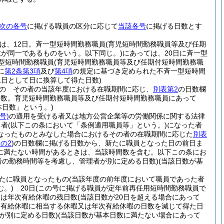
次の各号
に掲げる職員の区分に応じて
当該各号
に掲げる日数とす
は、12日。斉一型短時間勤務職員
(育児短時間勤務職員等及び任期
が同一であるものをいう。以下同じ。)
にあっては、20日に斉一型
型短時間勤務職員
(育児短時間勤務職員等及び任期付短時間勤務職
に
第2条第3項
及び
第4項
の規定に基づき定められた不斉一型短時間
1日として日に換算して得た日数)
の その者の当該年度における在職期間に応じ、
別表第2
の日数欄
日数。育児短時間勤務職員等及び任期付短時間勤務職員にあって
本日数」という。)
号)
の適用を受ける者又は地方公営企業等の労働関係に関する法律
る者
(以下この条において「条例適用職員等」という。)
になった者
なったものとみなした場合におけるその者の在職期間に応じた
別表
の2
)
の日数欄に掲げる日数から、新たに職員となった日の前日ま
日に満たない時間があるときは、当該時間数を含む。以下この条にお
者の勤務時間等を考慮し、管理者が別に定める日数)
(当該日数が基
たに職員となったもの
(当該年度の前年度において職員であった者
。)
20日
(この号に掲げる職員が定年前再任用短時間勤務職員で
又は年次有給休暇の残日数
(当該日数が20日を超える場合にあって
次有給休暇に相当する休暇又は年次有給休暇の日数を減じて得た日
が別に定める日数)
(当該日数が基本日数に満たない場合にあって