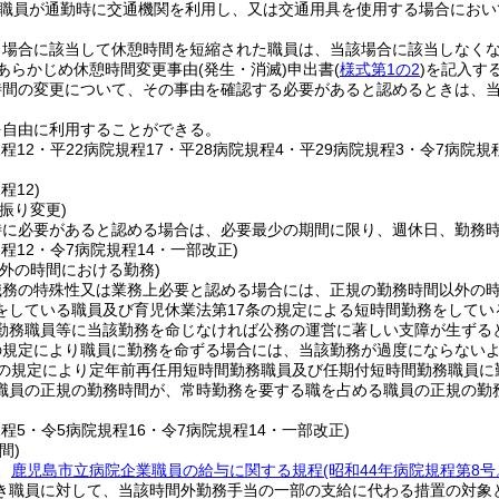
職員が通勤時に交通機関を利用し、又は交通用具を使用する場合におい
る場合に該当して休憩時間を短縮された職員は、当該場合に該当しなく
あらかじめ休憩時間変更事由
(発生・消滅)
申出書
(
様式第1の2
)
を記入す
時間の変更について、その事由を確認する必要があると認めるときは、
を自由に利用することができる。
規程12・平22病院規程17・平28病院規程4・平29病院規程3・令7病院規
程12)
振り変更)
特に必要があると認める場合は、必要最少の期間に限り、週休日、勤務
規程12・令7病院規程14・一部改正)
外の時間における勤務)
職務の特殊性又は業務上必要と認める場合には、正規の勤務時間以外の
をしている職員及び育児休業法第17条の規定による短時間勤務をしてい
勤務職員等に当該勤務を命じなければ公務の運営に著しい支障が生ずる
の規定により職員に勤務を命ずる場合には、当該勤務が過度にならない
の規定により定年前再任用短時間勤務職員及び任期付短時間勤務職員に
職員の正規の勤務時間が、常時勤務を要する職を占める職員の正規の勤
規程5・令5病院規程16・令7病院規程14・一部改正)
間)
、
鹿児島市立病院企業職員の給与に関する規程
(昭和44年病院規程第8
き職員に対して、当該時間外勤務手当の一部の支給に代わる措置の対象