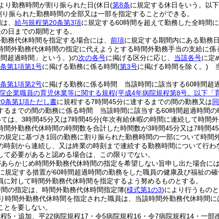
より勤務時間が割り振られた日
(休日
(
第8条
に規定する休日をいう。以下
割り振られた勤務時間の全部又は一部を指定することができる。
間は、
給与規程第20条第3項
に規定する60時間を超えて勤務した全時間
後の日までの期間とする。
外勤務代休時間を指定する場合には、
前項
に規定する期間内にある勤務
時間外勤務代休時間の指定に代えようとする時間外勤務手当の支給に係る
時間超過時間」という。)
の
次の各号
に掲げる区分に応じ、
当該各号
に定
条第1項第1号
に掲げる勤務に係る時間
(
第3号
に掲げる時間を除く。)
当
条第1項第2号
に掲げる勤務に係る時間 当該時間に該当する60時間超過
院企業職員の育児休業等に関する規程
(平成4年病院規程第8号。以下「
20条第1項ただし書
に規程する7時間45分に達するまでの間の勤務又は
同
するまでの間の勤務に係る時間 当該時間に該当する60時間超過時間の時
ては、3時間45分又は7時間45分
(年次有給休暇の時間に連続して時間
間外勤務代休時間の時間数を合計した時間数が3時間45分又は7時間45
の規定に基づき1回の勤務に割り振られた勤務時間の一部について時間
の時刻から連続し、又は終業の時刻まで連続する勤務時間について行わ
して必要があると認める場合は、この限りでない。
があらかじめ時間外勤務代休時間の指定を希望しない旨申し出た場合に
に規定する措置が60時間超過時間の勤務をした職員の健康及び福祉の
員に対して時間外勤務代休時間を指定するよう努めるものとする。
時間の指定は、時間外勤務代休時間指定簿
(
様式第1の3
)
により行うものと
り時間外勤務代休時間を指定された職員は、当該時間外勤務代休時間に
ことを要しない。
規程5・追加、平22病院規程17・令5病院規程16・令7病院規程14・一部