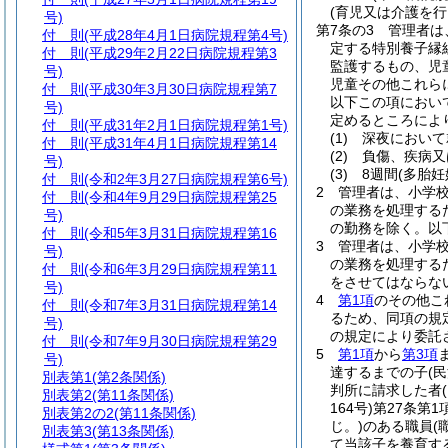
(育児又は介護を
号)
第7条の3
管理者は
付 則
(平成28年4月1日病院規程第4号)
定する特別養子縁
付 則
(平成29年2月22日病院規程第3
監護するもの、児
号)
児童その他これら
付 則
(平成30年3月30日病院規程第7
以下この項におい
号)
定めるところによ
付 則
(平成31年2月1日病院規程第1号)
(1)
深夜において
付 則
(平成31年4月1日病院規程第14
(2)
負傷、疾病又
号)
(3)
8週間
(多胎妊
付 則
(令和2年3月27日病院規程第6号)
2
管理者は、小学
付 則
(令和4年9月29日病院規程第25
の業務を処理する
号)
の勤務を除く。以
付 則
(令和5年3月31日病院規程第16
3
管理者は、小学
号)
の業務を処理する
付 則
(令和6年3月29日病院規程第11
をさせてはならな
号)
4
第1項
のその他こ
付 則
(令和7年3月31日病院規程第14
るため、同項の規
号)
の規定により委託
付 則
(令和7年9月30日病院規程第29
5
第1項
から
第3項
号)
達するまでの子
(
別表第1
(第2条関係)
判所に請求した者
別表第2
(第11条関係)
164号)
第27条第
別表第2の2
(第11条関係)
じ。)
のある職員
(
別表第3
(第13条関係)
て当該子を養育す