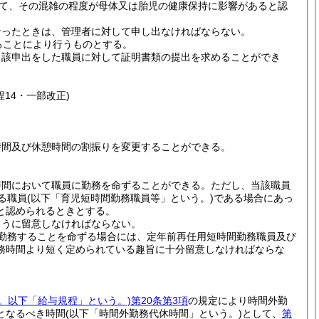
て、その混雑の程度が母体又は胎児の健康保持に影響があると認
なったときは、管理者に対して申し出なければならない。
ることにより行うものとする。
当該申出をした職員に対して証明書類の提出を求めることができ
程14・一部改正)
時間及び休憩時間の割振りを変更することができる。
時間において職員に勤務を命ずることができる。
ただし、当該職員
る職員
(以下「育児短時間勤務職員等」という。)
である場合にあっ
と認められるときとする。
ように留意しなければならない。
勤務することを命ずる場合には、定年前再任用短時間勤務職員及び
務時間より短く定められている趣旨に十分留意しなければならな
号。以下「給与規程」という。)
第20条第3項
の規定により時間外勤
となるべき時間
(以下「時間外勤務代休時間」という。)
として、
第