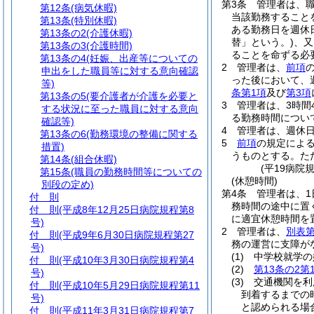
第3条
管理者は、
第12条
(病気休暇)
当該勤務すること
第13条
(特別休暇)
ある勤務日を週休
第13条の2
(介護休暇)
替」という。)
、又
第13条の3
(介護時間)
ることを命ずる必
第13条の4
(妊娠、出産等についての
2
管理者は、
前項
申出をした職員等に対する意向確認
った後において、
等)
条第1項
及び
第3項
第13条の5
(要介護者が介護を必要と
3
管理者は、3時間
する状況に至った職員に対する意向
る勤務時間につい
確認等)
4
管理者は、週休日
第13条の6
(勤務環境の整備に関する
5
前項
の規定によ
措置)
うものとする。た
第14条
(組合休暇)
(平19病院
第15条
(職員の勤務時間等についての
(休憩時間)
別段の定め)
第4条
管理者は、1
付 則
務時間の途中に置
付 則
(平成8年12月25日病院規程第8
に適宜休憩時間を
号)
2
管理者は、
別表第
付 則
(平成9年6月30日病院規程第27
務の運営に支障が
号)
(1)
中学校就学の
付 則
(平成10年3月30日病院規程第4
(2)
第13条の2第
号)
(3)
交通機関を利
付 則
(平成10年5月29日病院規程第11
到着するまでの
号)
と認められる場
付 則
(平成11年3月31日病院規程第7