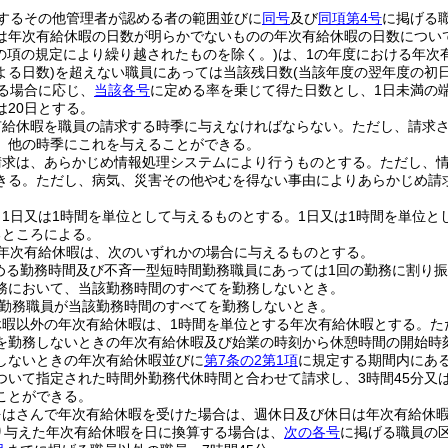
するその他管理者が認める者の範囲並びに
同号
及び
同項第4号
に掲げる
は年次有給休暇の日数が明らかでないものの年次有給休暇の日数につい
この項の規定により繰り越されたものを除く。)
は、1の年度における年次
よる日数)
を超えない職員にあっては当該残日数
(当該年度の翌年度の初
る場合に応じ、
当該各号
に定める率を乗じて得た日数とし、1日未満の
は20日とする。
有給休暇を職員の請求する時季に与えなければならない。
ただし、請求
、他の時季にこれを与えることができる。
請求は、あらかじめ情報処理システムにより行うものとする。ただし、
きる。
ただし、病気、災害その他やむを得ない事由によりあらかじめ請
。
1日又は1時間を単位として与えるものとする。
1日又は1時間を単位
るところによる。
る年次有給休暇は、次のいずれかの場合に与えるものとする。
める勤務時間及び不斉一型短時間勤務職員にあっては1回の勤務に割り
務において、当該勤務時間のすべてを勤務しないとき。
勤務職員が当該勤務時間のすべてを勤務しないとき。
休暇以外の年次有給休暇は、1時間を単位とする年次有給休暇とする。
た
を勤務しないときの年次有給休暇及び始業の時刻から休憩時間の開始時
しないときの年次有給休暇並びに
第7条の2第1項
に規定する期間内にあ
ついて指定された時間外勤務代休時間と合わせて請求し、3時間45分又は
ことができる。
をはさんで年次有給休暇を受けた場合は、週休日及び休日は年次有給休
り与えた年次有給休暇を日に換算する場合は、
次の各号
に掲げる職員の