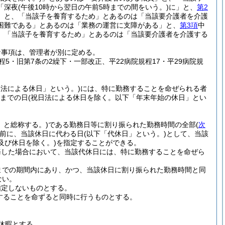
「深夜
(午後10時から翌日の午前5時までの間をいう。)
に」と、
第2
」と、「当該子を養育するため」とあるのは「当該要介護者を介護
困難である」とあるのは「業務の運営に支障がある」と、
第3項
中
、「当該子を養育するため」とあるのは「当該要介護者を介護する
な事項は、管理者が別に定める。
規程5・旧第7条の2繰下・一部改正、平22病院規程17・平29病院規
日法による休日」という。)
には、特に勤務することを命ぜられる者
日までの日
(祝日法による休日を除く。以下「年末年始の休日」とい
」と総称する。)
である勤務日等に割り振られた勤務時間の全部
(
次
前に、当該休日に代わる日
(以下「代休日」という。)
として、当該
及び休日を除く。)
を指定することができる。
務した場合において、当該代休日には、特に勤務することを命ぜら
までの期間内にあり、かつ、当該休日に割り振られた勤務時間と同
ない。
指定しないものとする。
することを命ずると同時に行うものとする。
休暇とする。