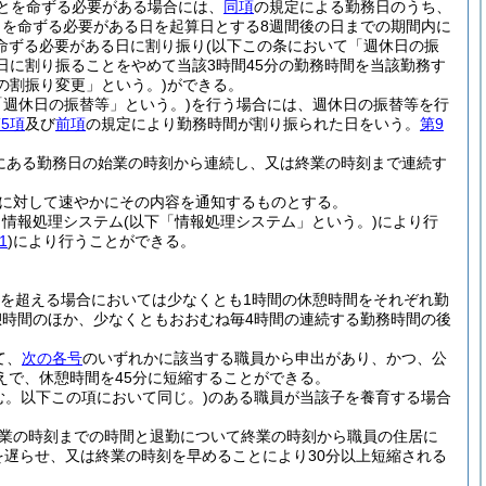
とを命ずる必要がある場合には、
同項
の規定による勤務日のうち、
とを命ずる必要がある日を起算日とする8週間後の日までの期間内に
命ずる必要がある日に割り振り
(以下この条において「週休日の振
日に割り振ることをやめて当該3時間45分の勤務時間を当該勤務す
の割振り変更」という。)
ができる。
「週休日の振替等」という。)
を行う場合には、週休日の振替等を行
5項
及び
前項
の規定により勤務時間が割り振られた日をいう。
第9
。
にある勤務日の始業の時刻から連続し、又は終業の時刻まで連続す
員に対して速やかにその内容を通知するものとする。
う情報処理システム
(以下「情報処理システム」という。)
により行
1
)
により行うことができる。
間を超える場合においては少なくとも1時間の休憩時間をそれぞれ勤
憩時間のほか、少なくともおおむね毎4時間の連続する勤務時間の後
て、
次の各号
のいずれかに該当する職員から申出があり、かつ、公
えで、休憩時間を45分に短縮することができる。
。以下この項において同じ。)
のある職員が当該子を養育する場合
業の時刻までの時間と退勤について終業の時刻から職員の住居に
を遅らせ、又は終業の時刻を早めることにより30分以上短縮される