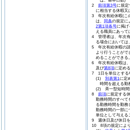
は、基本日数)
2
前項第3号
に規定
に相当する休暇又
3
年次有給休暇
(
は、
同条
の規定に
2第1項各号
に掲げ
える職員にあって
4
管理者は、年次
る場合においては
5
年次有給休暇の
より行うことがで
めることができる
6
年次有給休暇は、
及び
第8項
に定め
7
1日を単位とす
(1)
別表第1
に定
時間を超える勤
(2)
斉一型短時間
8
前項
に規定する
勤務時間のすべて
る勤務時間を勤務
勤務時間の一部に
単位として与える
9
週休日及び休日
10
8項の規定によ