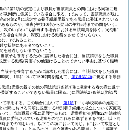
7条の2第1項の規定により職員が当該職員との間における同項に規
件が裁判所に係属している場合に限る。)
であって、当該職員が現に
第6条の4第2号に規定する養子縁組里親である職員に委託されている
であるものが、深夜
(午後10時から翌日の午前5時までの間をいう。
、次のいずれにも該当する場合における当該職員を除く。)
が別に
げる場合を除き、深夜における勤務をさせてはならない。
む。)
であること。
難な状態にある者でないこと。
週間を経過しない者でないこと。
、当該子を養育するために請求した場合には、当該請求をした職員
規定する勤務
(災害その他避けることのできない事由に基づく臨時
、当該子を養育するために請求した場合には、当該請求をした職員
時間、1年について150時間を超えて、
第7条第1項
に規定する勤務
る職員
(児童の親その他の同法第27条第4項に規定する者の意に反す
を委託することができない職員に限る。)
に同法第27条第1項第3号
いて準用する。
この場合において、
第1項
中「小学校就学の始期に
職員との間における同項に規定する特別養子縁組の成立について家庭裁
あって、当該職員が現に監護するもの、児童福祉法
(昭和22年法律第
る職員に委託されている児童その他これらに準ずる者を含む。以下同
前5時までの間をいう。以下この項において同じ。)
において常態とし
職員を除く。)
」とあるのは「要介護者のある職員」と、「当該子