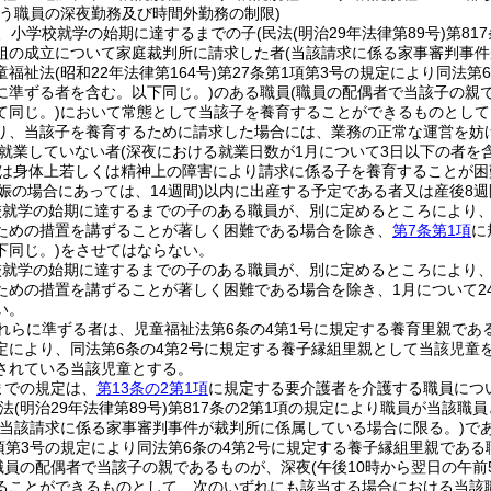
行う職員の深夜勤務及び時間外勤務の制限)
、小学校就学の始期に達するまでの子
(民法
(明治29年法律第89号)
第81
組の成立について家庭裁判所に請求した者
(当該請求に係る家事審判事
童福祉法
(昭和22年法律第164号)
第27条第1項第3号の規定により同法
に準ずる者を含む。以下同じ。)
のある職員
(職員の配偶者で当該子の親
て同じ。)
において常態として当該子を養育することができるものとして
り、当該子を養育するために請求した場合には、業務の正常な運営を妨
就業していない者
(深夜における就業日数が1月について3日以下の者を含
は身体上若しくは精神上の障害により請求に係る子を養育することが困
娠の場合にあっては、14週間)
以内に出産する予定である者又は産後8
校就学の始期に達するまでの子のある職員が、別に定めるところにより
ための措置を講ずることが著しく困難である場合を除き、
第7条第1項
に
下同じ。)
をさせてはならない。
校就学の始期に達するまでの子のある職員が、別に定めるところにより
ための措置を講ずることが著しく困難である場合を除き、1月について24
い。
れらに準ずる者は、児童福祉法第6条の4第1号に規定する養育里親であ
定により、同法第6条の4第2号に規定する養子縁組里親として当該児童
されている当該児童とする。
までの規定は、
第13条の2第1項
に規定する要介護者を介護する職員につ
民法
(明治29年法律第89号)
第817条の2第1項の規定により職員が当該
(当該請求に係る家事審判事件が裁判所に係属している場合に限る。)
で
1項第3号の規定により同法第6条の4第2号に規定する養子縁組里親であ
職員の配偶者で当該子の親であるものが、深夜
(午後10時から翌日の午
ることができるものとして、次のいずれにも該当する場合における当該