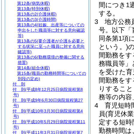
第12条
(病気休暇)
間につき1
第13条
(特別休暇)
する。
第13条の2
(介護休暇)
第13条の3
(介護時間)
3
地方公務
第13条の4
(妊娠、出産等についての
号。以下「
申出をした職員等に対する意向確認
等)
同条第1項
第13条の5
(要介護者が介護を必要と
という。)
する状況に至った職員に対する意向
確認等)
間勤務をす
第13条の6
(勤務環境の整備に関する
務職員等」
措置)
第14条
(組合休暇)
を受けた育
第15条
(職員の勤務時間等についての
別段の定め)
間勤務をす
付 則
りすること
付 則
(平成8年12月25日病院規程第8
号)
務等の内容
付 則
(平成9年6月30日病院規程第27
4
育児短時
号)
付 則
(平成10年3月30日病院規程第4
員
(育児休
号)
定する短時
付 則
(平成10年5月29日病院規程第11
号)
勤務時間は
付 則
(平成11年3月31日病院規程第7