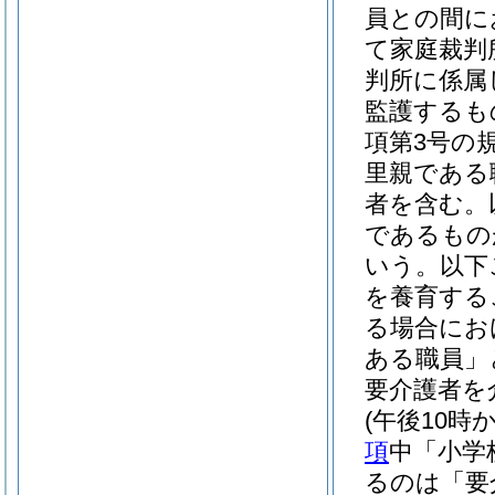
員との間に
て家庭裁判
判所に係属
監護するも
項第3号の
里親である
者を含む。
であるもの
いう。以下
を養育する
る場合にお
ある職員」
要介護者を
(午後10
項
中「小学
るのは「要