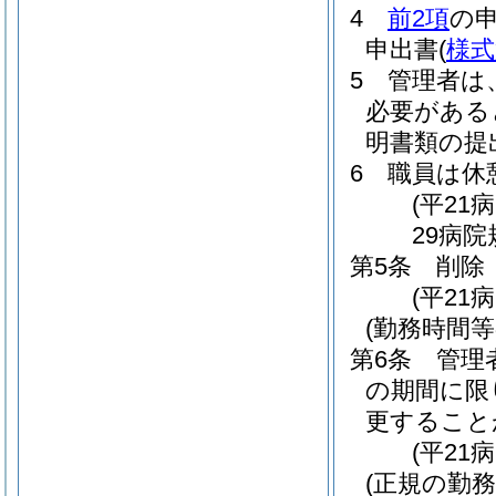
4
前2項
の
申出書
(
様式
5
管理者は
必要がある
明書類の提
6
職員は休
(平21
29病院
第5条
削除
(平21
(勤務時間
第6条
管理
の期間に限
更すること
(平21
(正規の勤