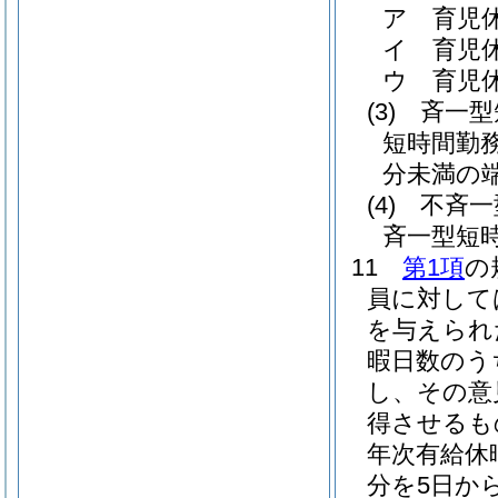
ア
育児休
イ
育児休
ウ
育児休
(3)
斉一型
短時間勤
分未満の
(4)
不斉一
斉一型短
11
第1項
の
員に対して
を与えられ
暇日数のう
し、その意
得させるも
年次有給休
分を5日か