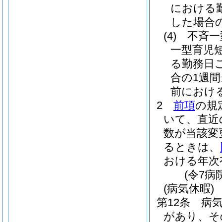
における
した場合
(4)
不斉一
一型育児
る勤務日
合の1週
前におけ
2
前項
の規
いて、直近
数が当該変
るときは、
おける年次
(令7病
(病気休暇)
第12条
病
があり、そ