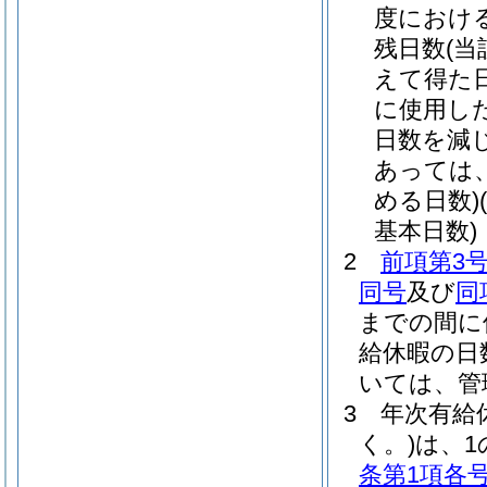
度におけ
残日数
(
えて得た
に使用し
日数を減
あっては
める日数)
基本日数)
2
前項第3
同号
及び
同
までの間に
給休暇の日
いては、管
3
年次有給
く。)
は、1
条第1項各