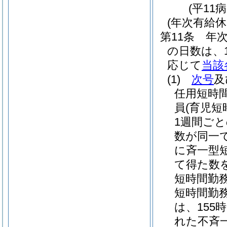
(平11
(年次有給休
第11条
年
の日数は、
応じて
当該
(1)
次号
及
任用短時
員
(育児
1週間ご
数が同一
に斉一型
て得た数
短時間勤
短時間勤
は、155
れた不斉