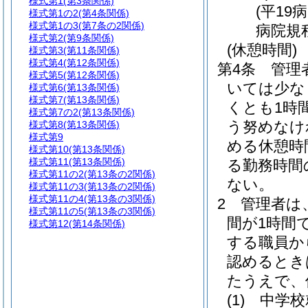
様式第1
(第3条関係)
(平19
様式第1の2
(第4条関係)
様式第1の3
(第7条の2関係)
病院規
様式第2
(第9条関係)
(休憩時間)
様式第3
(第11条関係)
様式第4
(第12条関係)
第4条
管理
様式第5
(第12条関係)
いては少な
様式第6
(第13条関係)
様式第7
(第13条関係)
くとも1時
様式第7の2
(第13条関係)
う努めなけ
様式第8
(第13条関係)
様式第9
める休憩時
様式第10
(第13条関係)
様式第11
(第13条関係)
る勤務時間
様式第11の2
(第13条の2関係)
ない。
様式第11の3
(第13条の2関係)
様式第11の4
(第13条の3関係)
2
管理者は
様式第11の5
(第13条の3関係)
間が1時間
様式第12
(第14条関係)
する職員か
認めるとき
たうえで、
(1)
中学校