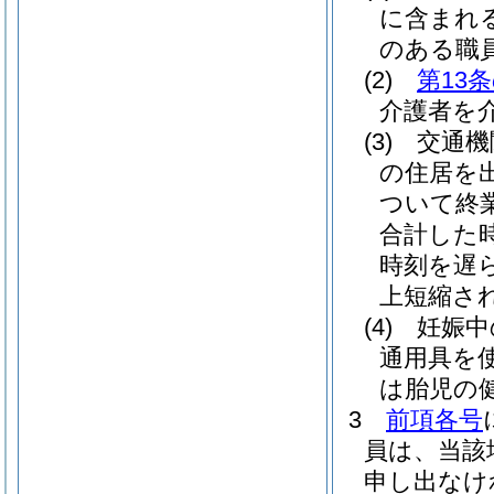
に含まれ
のある職
(2)
第13
介護者を
(3)
交通機
の住居を
ついて終
合計した
時刻を遅
上短縮さ
(4)
妊娠中
通用具を
は胎児の
3
前項各号
員は、当該
申し出なけ