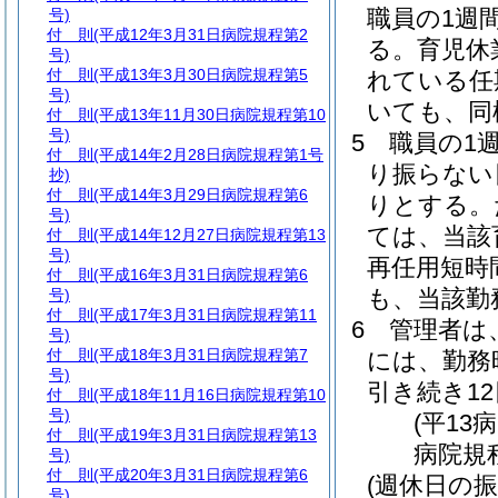
職員の1週
号)
付 則
(平成12年3月31日病院規程第2
る。
育児休
号)
付 則
(平成13年3月30日病院規程第5
れている任
号)
いても、同
付 則
(平成13年11月30日病院規程第10
号)
5
職員の1
付 則
(平成14年2月28日病院規程第1号
り振らない
抄)
付 則
(平成14年3月29日病院規程第6
りとする。
号)
ては、当該
付 則
(平成14年12月27日病院規程第13
号)
再任用短時
付 則
(平成16年3月31日病院規程第6
も、当該勤
号)
付 則
(平成17年3月31日病院規程第11
6
管理者は
号)
付 則
(平成18年3月31日病院規程第7
には、勤務
号)
引き続き1
付 則
(平成18年11月16日病院規程第10
号)
(平13
付 則
(平成19年3月31日病院規程第13
病院規
号)
付 則
(平成20年3月31日病院規程第6
(週休日の振
号)