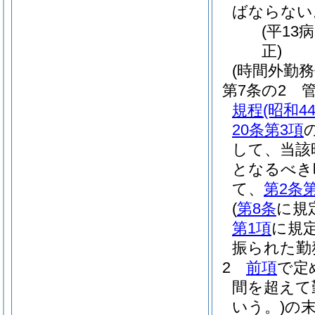
ばならない
(平13
正)
(時間外勤務
第7条の2
規程
(昭和
20条第3項
して、当該
となるべき
て、
第2条
(
第8条
に規
第1項
に規
振られた勤
2
前項
で定
間を超えて
いう。)
の