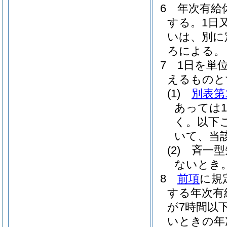
6
年次有給
する。
1日
いは、別に
ろによる。
7
1日を単
えるものと
(1)
別表第
あっては
く。以下
いて、当
(2)
斉一型
ないとき
8
前項
に規
する年次有
が7時間以
いときの年