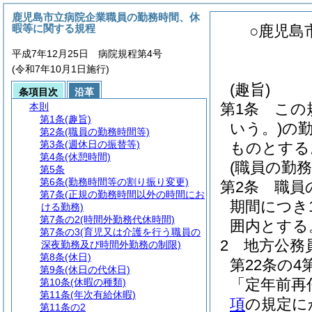
鹿児島市立病院企業職員の勤務時間、休
暇等に関する規程
○鹿児島
平成7年12月25日 病院規程第4号
(令和7年10月1日施行)
(趣旨)
条項目次
沿革
第1条
この
本則
第1条
(趣旨)
いう。)
の
第2条
(職員の勤務時間等)
第3条
(週休日の振替等)
ものとする
第4条
(休憩時間)
(職員の勤務
第5条
第6条
(勤務時間等の割り振り変更)
第2条
職員
第7条
(正規の勤務時間以外の時間にお
期間につき
ける勤務)
第7条の2
(時間外勤務代休時間)
囲内とする
第7条の3
(育児又は介護を行う職員の
2
地方公務
深夜勤務及び時間外勤務の制限)
第8条
(休日)
第22条の
第9条
(休日の代休日)
「定年前再
第10条
(休暇の種類)
第11条
(年次有給休暇)
項
の規定に
第11条の2