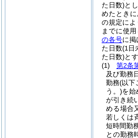
た日数)
と
めたときに
の規定によ
までに使用
の各号
に掲
た日数
(1
た日数)
と
(1)
第2条
及び勤務
勤務
(以
う。)
を始
が引き続
める場合
若しくは
短時間勤
との勤務