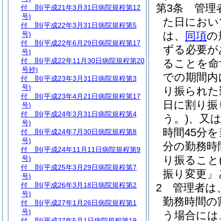
第3条
管理
付 則
(平成21年3月31日病院規程第12
号)
た日におい
付 則
(平成22年3月31日病院規程第5
は、
同項
の
号)
付 則
(平成22年6月29日病院規程第17
ずる必要が
号)
付 則
(平成22年11月30日病院規程第20
ることを命
号抄)
での期間内
付 則
(平成23年3月31日病院規程第3
号)
り振られた
付 則
(平成23年4月21日病院規程第17
日に割り振
号)
付 則
(平成24年3月31日病院規程第4
う。)
、又は
号)
時間45分
付 則
(平成24年7月30日病院規程第8
号)
分の勤務時
付 則
(平成24年11月11日病院規程第9
り振ること
号)
付 則
(平成25年3月29日病院規程第7
振り変更」
号)
付 則
(平成26年3月18日病院規程第2
2
管理者は
号)
勤務時間の
付 則
(平成27年1月26日病院規程第1
号)
う場合には
付 則
(平成27年5月1日病院規程第19