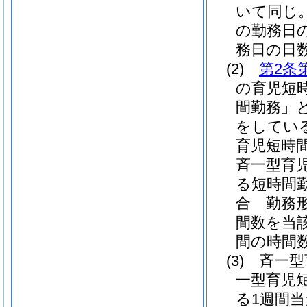
いて同じ。
の勤務日
務日の日
(2)
第2条
の育児短
間勤務」と
をしてい
育児短時
斉一型育
る短時間
合 勤務
間数を当
間の時間
(3)
斉一型
一型育児
る1週間