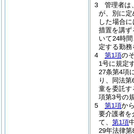
3
管理者は
が、別に定
した場合に
措置を講ず
いて24時
定する勤務
4
第1項
の
1号に規定
27条第4
り、同法第
童を委託す
項第3号の
5
第1項
か
要介護者を
て、
第1項
29年法律第8