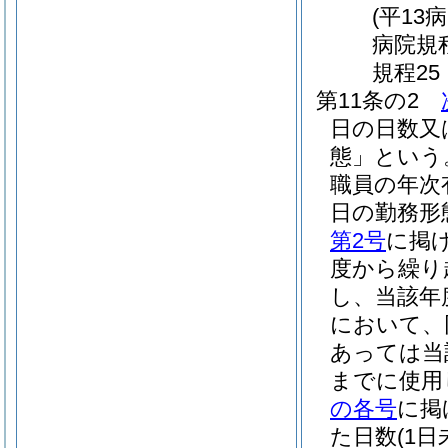
(平13
病院規程
規程25
第11条の2
日の日数又
態」という
職員の年次
日の勤務形
第2号
に掲
度から繰り
し、当該年
において、
あっては当
までに使用
の各号
に掲
た日数
(1