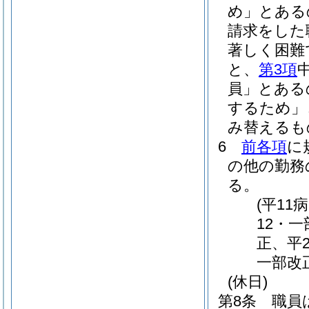
め」とある
請求をした
著しく困難
と、
第3項
員」とある
するため」
み替えるも
6
前各項
に
の他の勤務
る。
(平11
12・
正、平2
一部改
(休日)
第8条
職員