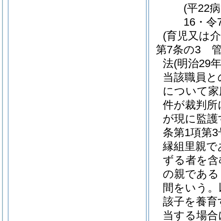
(平22
16・令
(育児又は
第7条の3
法
(明治29
当該職員と
について家
件が裁判所
が現に監護
条第1項第
縁組里親で
ずる者を含
の親である
間をいう。
該子を養育
当する場合