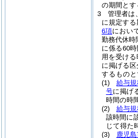
の期間とす
3
管理者は
に規定する
6項
において
勤務代休時
に係る60
用を受ける
に掲げる区
するものと
(1)
給与規
号
に掲げ
時間の時間
(2)
給与規
該時間に該
じて得た
(3)
鹿児島