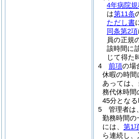
4年病院規
は
第11条
ただし書
同条第2項
員の正規
該時間に該
じて得た
4
前項
の場
休暇の時間
あっては、
務代休時間
45分となる
5
管理者は
勤務時間の
には、
第1
ら連続し、