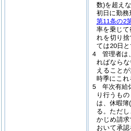
数)
を超え
初日に勤務
第11条の2
率を乗じて
れを切り捨
ては20日
4
管理者は
ればならな
えることが
時季にこれ
5
年次有給
り行うもの
は、休暇簿
(
る。
ただし
かじめ請求
おいて承認