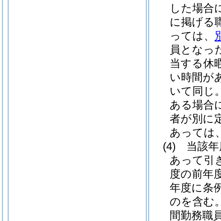
した場合
に掲げる
っては、
員となっ
当する休
い時間が
いて同じ。
ある場合
者が別に
あっては
(4)
当該年
あって引
度の前年
年度に条
のを含む。
間勤務職員