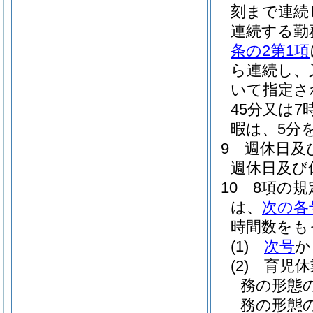
刻まで連続
連続する勤
条の2第1項
ら連続し、
いて指定さ
45分又は
暇は、5分
9
週休日及
週休日及び
10
8項の
は、
次の各
時間数をも
(1)
次号
か
(2)
育児休
務の形態
務の形態