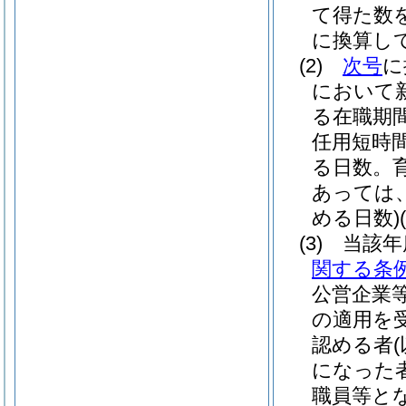
て得た数
に換算し
(2)
次号
に
において
る在職期
任用短時
る日数。
あっては
める日数)
(3)
当該年
関する条
公営企業
の適用を
認める者
になった
職員等と