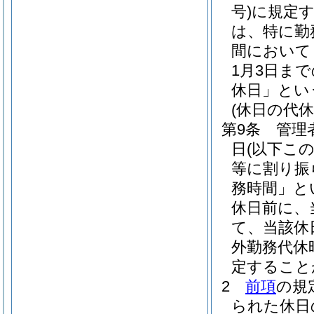
号)
に規定
は、特に勤
間において
1月3日ま
休日」とい
(休日の代休
第9条
管理
日
(以下こ
等に割り振
務時間」と
休日前に、
て、当該休
外勤務代休
定すること
2
前項
の規
られた休日