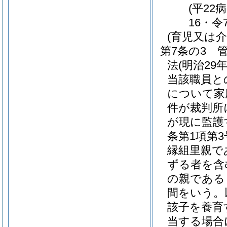
(平22
16・令
(育児又は
第7条の3
法
(明治29
当該職員と
について家
件が裁判所
が現に監護
条第1項第
縁組里親で
ずる者を含
の親である
間をいう。
該子を養育
当する場合