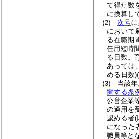
て得た数
に換算し
(2)
次号
に
において
る在職期
任用短時
る日数。
あっては
める日数)
(3)
当該年
関する条
公営企業
の適用を
認める者
になった
職員等と