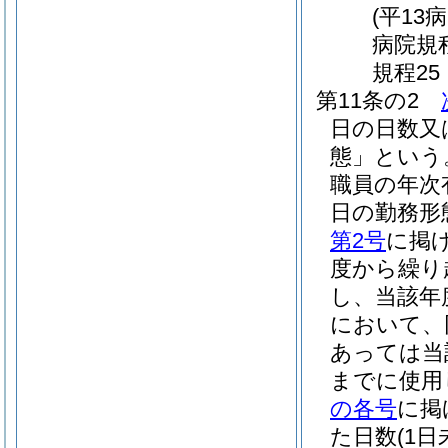
(平13
病院規程
規程25
第11条の2
日の日数又
態」という
職員の年次
日の勤務形
第2号
に掲
度から繰り
し、当該年
において、
あっては当
までに使用
の各号
に掲
た日数
(1