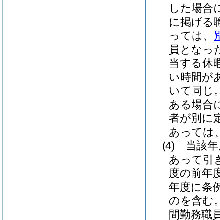
した場合
に掲げる
っては、
員となっ
当する休
い時間が
いて同じ。
ある場合
者が別に
あっては
(4)
当該年
あって引
度の前年
年度に条
のを含む。
間勤務職員