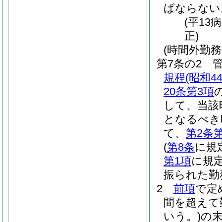
ばならない
(平13
正)
(時間外勤務
第7条の2
規程
(昭和
20条第3項
して、当該
となるべき
て、
第2条
(
第8条
に規
第1項
に規
振られた勤
2
前項
で定
間を超えて
いう。)
の