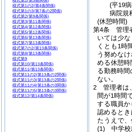
様式第1
(第3条関係)
(平19
様式第1の2
(第4条関係)
様式第1の3
(第7条の2関係)
病院規
様式第2
(第9条関係)
(休憩時間)
様式第3
(第11条関係)
様式第4
(第12条関係)
第4条
管理
様式第5
(第12条関係)
いては少な
様式第6
(第13条関係)
様式第7
(第13条関係)
くとも1時
様式第7の2
(第13条関係)
う努めなけ
様式第8
(第13条関係)
様式第9
める休憩時
様式第10
(第13条関係)
様式第11
(第13条関係)
る勤務時間
様式第11の2
(第13条の2関係)
ない。
様式第11の3
(第13条の2関係)
様式第11の4
(第13条の3関係)
2
管理者は
様式第11の5
(第13条の3関係)
間が1時間
様式第12
(第14条関係)
する職員か
認めるとき
たうえで、
(1)
中学校