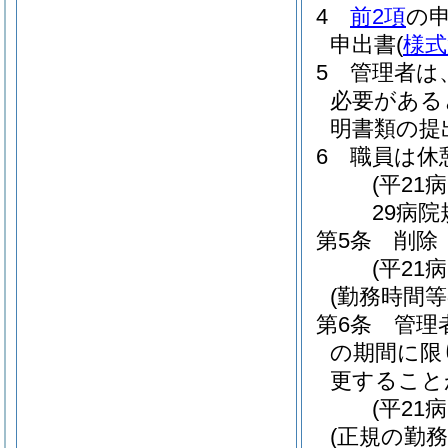
4
前2項
の
申出書
(
様式
5
管理者は
必要がある
明書類の提
6
職員は休
(平21
29病院
第5条
削除
(平21
(勤務時間
第6条
管理
の期間に限
更すること
(平21
(正規の勤