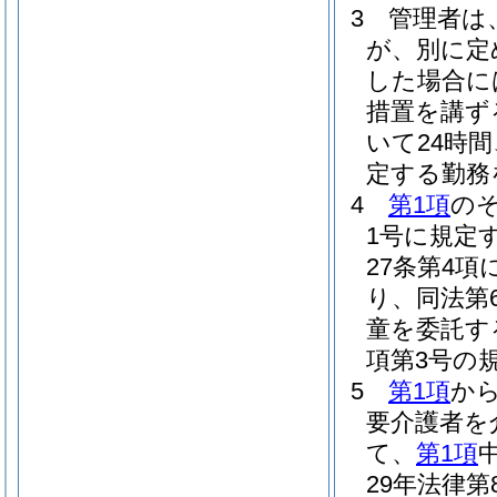
3
管理者は
が、別に定
した場合に
措置を講ず
いて24時
定する勤務
4
第1項
の
1号に規定
27条第4
り、同法第
童を委託す
項第3号の
5
第1項
か
要介護者を
て、
第1項
29年法律第8