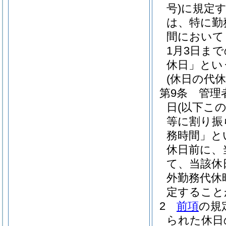
号)
に規定
は、特に勤
間において
1月3日ま
休日」とい
(休日の代休
第9条
管理
日
(以下こ
等に割り振
務時間」と
休日前に、
て、当該休
外勤務代休
定すること
2
前項
の規
られた休日