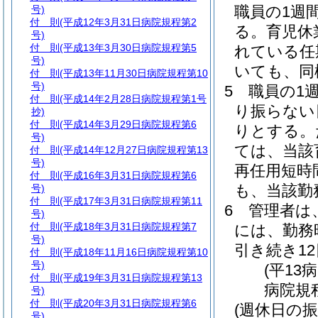
職員の1週
号)
付 則
(平成12年3月31日病院規程第2
る。
育児休
号)
付 則
(平成13年3月30日病院規程第5
れている任
号)
いても、同
付 則
(平成13年11月30日病院規程第10
号)
5
職員の1
付 則
(平成14年2月28日病院規程第1号
り振らない
抄)
付 則
(平成14年3月29日病院規程第6
りとする。
号)
ては、当該
付 則
(平成14年12月27日病院規程第13
号)
再任用短時
付 則
(平成16年3月31日病院規程第6
も、当該勤
号)
付 則
(平成17年3月31日病院規程第11
6
管理者は
号)
付 則
(平成18年3月31日病院規程第7
には、勤務
号)
引き続き1
付 則
(平成18年11月16日病院規程第10
号)
(平13
付 則
(平成19年3月31日病院規程第13
病院規
号)
付 則
(平成20年3月31日病院規程第6
(週休日の振
号)