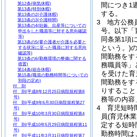
第12条
(病気休暇)
間につき1
第13条
(特別休暇)
する。
第13条の2
(介護休暇)
第13条の3
(介護時間)
3
地方公務
第13条の4
(妊娠、出産等についての
号。以下「
申出をした職員等に対する意向確認
等)
同条第1項
第13条の5
(要介護者が介護を必要と
という。)
する状況に至った職員に対する意向
確認等)
間勤務をす
第13条の6
(勤務環境の整備に関する
務職員等」
措置)
第14条
(組合休暇)
を受けた育
第15条
(職員の勤務時間等についての
別段の定め)
間勤務をす
付 則
りすること
付 則
(平成8年12月25日病院規程第8
号)
務等の内容
付 則
(平成9年6月30日病院規程第27
4
育児短時
号)
付 則
(平成10年3月30日病院規程第4
員
(育児休
号)
定する短時
付 則
(平成10年5月29日病院規程第11
号)
勤務時間は
付 則
(平成11年3月31日病院規程第7