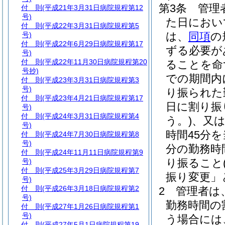
第3条
管理
付 則
(平成21年3月31日病院規程第12
号)
た日におい
付 則
(平成22年3月31日病院規程第5
は、
同項
の
号)
付 則
(平成22年6月29日病院規程第17
ずる必要が
号)
付 則
(平成22年11月30日病院規程第20
ることを命
号抄)
での期間内
付 則
(平成23年3月31日病院規程第3
号)
り振られた
付 則
(平成23年4月21日病院規程第17
日に割り振
号)
付 則
(平成24年3月31日病院規程第4
う。)
、又は
号)
時間45分
付 則
(平成24年7月30日病院規程第8
号)
分の勤務時
付 則
(平成24年11月11日病院規程第9
り振ること
号)
付 則
(平成25年3月29日病院規程第7
振り変更」
号)
付 則
(平成26年3月18日病院規程第2
2
管理者は
号)
勤務時間の
付 則
(平成27年1月26日病院規程第1
号)
う場合には
付 則
(平成27年5月1日病院規程第19