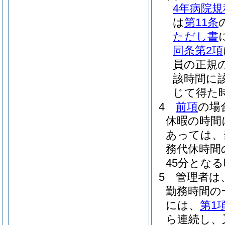
4年病院規
は
第11条
ただし書
同条第2項
員の正規
該時間に該
じて得た
4
前項
の場
休暇の時間
あっては、
務代休時間
45分となる
5
管理者は
勤務時間の
には、
第1
ら連続し、