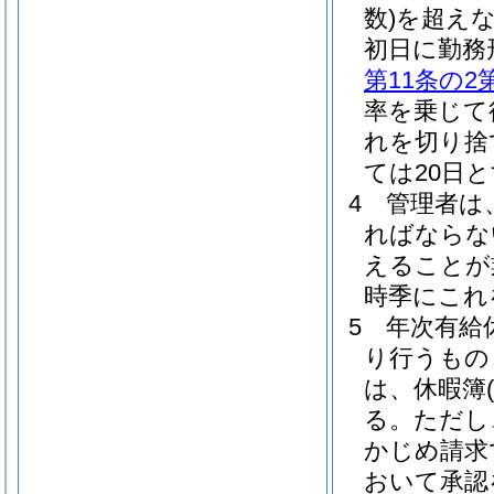
数)
を超え
初日に勤務
第11条の2
率を乗じて
れを切り捨
ては20日
4
管理者は
ればならな
えることが
時季にこれ
5
年次有給
り行うもの
は、休暇簿
(
る。
ただし
かじめ請求
おいて承認