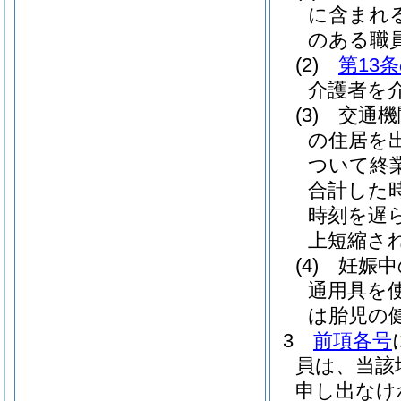
に含まれ
のある職
(2)
第13
介護者を
(3)
交通機
の住居を
ついて終
合計した
時刻を遅
上短縮さ
(4)
妊娠中
通用具を
は胎児の
3
前項各号
員は、当該
申し出なけ