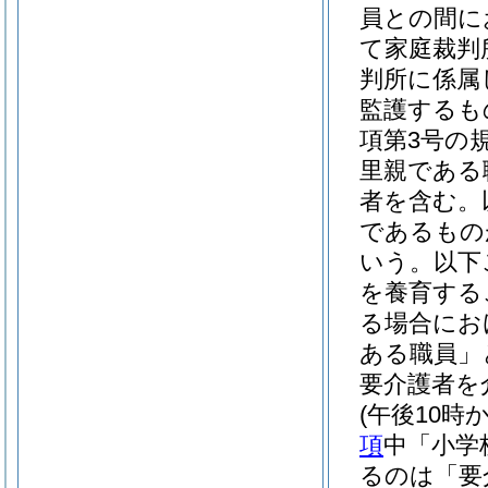
員との間に
て家庭裁判
判所に係属
監護するも
項第3号の
里親である
者を含む。
であるもの
いう。以下
を養育する
る場合にお
ある職員」
要介護者を
(午後10
項
中「小学
るのは「要