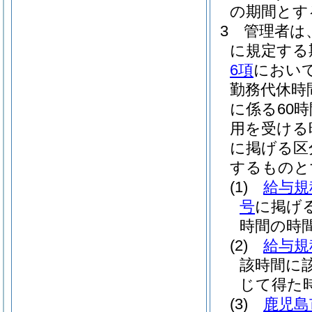
の期間とす
3
管理者は
に規定する
6項
において
勤務代休時
に係る60
用を受ける
に掲げる区
するものと
(1)
給与規
号
に掲げ
時間の時間
(2)
給与規
該時間に該
じて得た
(3)
鹿児島