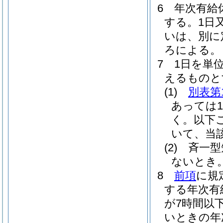
6
年次有給
する。
1日
いは、別に
ろによる。
7
1日を単
えるものと
(1)
別表第
あっては
く。以下
いて、当
(2)
斉一型
ないとき
8
前項
に規
する年次有
が7時間以
いときの年