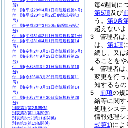
毎4週間に
号)
付 則
(平成28年4月1日病院規程第4号)
第5項
及び
付 則
(平成29年2月22日病院規程第3
う。
第9条
号)
付 則
(平成30年3月30日病院規程第7
超えないよ
号)
3
管理者は
付 則
(平成31年2月1日病院規程第1号)
付 則
(平成31年4月1日病院規程第14
は、
第1項
号)
付 則
(令和2年3月27日病院規程第6号)
続し、又は
付 則
(令和4年9月29日病院規程第25
ることをや
号)
付 則
(令和5年3月31日病院規程第16
4
管理者は
号)
変更を行っ
付 則
(令和6年3月29日病院規程第11
号)
知するもの
付 則
(令和7年3月31日病院規程第14
5
前項
の規
号)
付 則
(令和7年9月30日病院規程第29
給等に関す
号)
処理システ
別表第1
(第2条関係)
別表第2
(第11条関係)
情報処理シ
別表第2の2
(第11条関係)
別表第3
(第13条関係)
式第1
)
によ