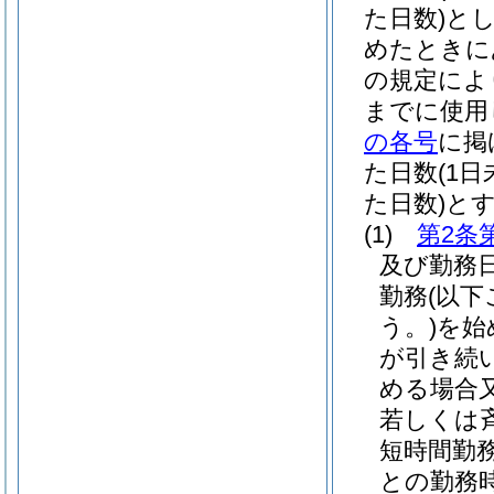
た日数)
と
めたときに
の規定によ
までに使用
の各号
に掲
た日数
(1
た日数)
と
(1)
第2条
及び勤務
勤務
(以
う。)
を始
が引き続
める場合
若しくは
短時間勤
との勤務