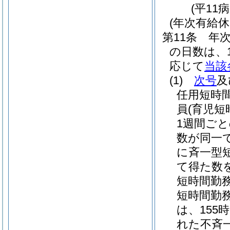
(平11
(年次有給休
第11条
年
の日数は、
応じて
当該
(1)
次号
及
任用短時
員
(育児
1週間ご
数が同一
に斉一型
て得た数
短時間勤
短時間勤
は、155
れた不斉