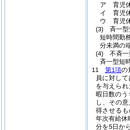
ア
育児休
イ
育児休
ウ
育児休
(3)
斉一型
短時間勤
分未満の
(4)
不斉一
斉一型短
11
第1項
の
員に対して
を与えられ
暇日数のう
し、その意
得させるも
年次有給休
分を5日か