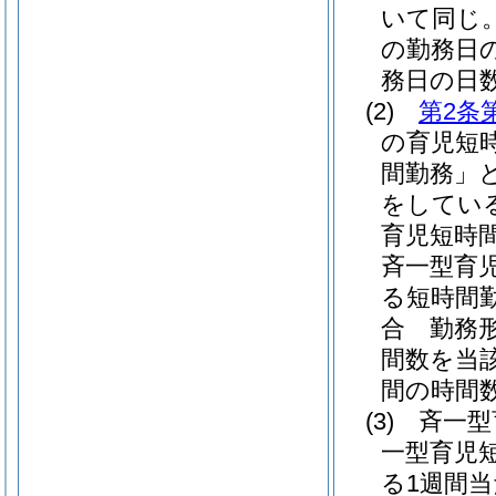
いて同じ。
の勤務日
務日の日
(2)
第2条
の育児短
間勤務」と
をしてい
育児短時
斉一型育
る短時間
合 勤務
間数を当
間の時間
(3)
斉一型
一型育児
る1週間