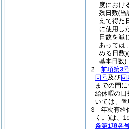
度におけ
残日数
(
えて得た
に使用し
日数を減
あっては
める日数)
基本日数)
2
前項第3
同号
及び
同
までの間に
給休暇の日
いては、管
3
年次有給
く。)
は、1
条第1項各