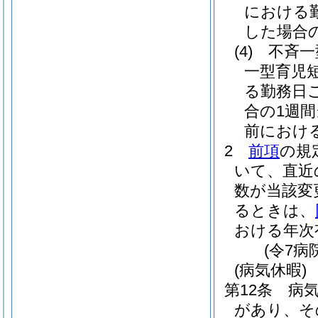
における
した場合
(4)
不斉一
一型育児
る勤務日
合の1週
前におけ
2
前項
の規
いて、直近
数が当該変
るときは、
おける年次
(令7病
(病気休暇)
第12条
病
があり、そ