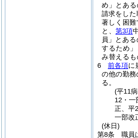
め」とある
請求をした
著しく困難
と、
第3項
員」とある
するため」
み替えるも
6
前各項
に
の他の勤務
る。
(平11
12・
正、平2
一部改
(休日)
第8条
職員