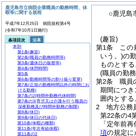
鹿児島市立病院企業職員の勤務時間、休
暇等に関する規程
○鹿児島
平成7年12月25日 病院規程第4号
(令和7年10月1日施行)
(趣旨)
条項目次
沿革
第1条
この
本則
第1条
(趣旨)
いう。)
の
第2条
(職員の勤務時間等)
第3条
(週休日の振替等)
ものとする
第4条
(休憩時間)
(職員の勤務
第5条
第6条
(勤務時間等の割り振り変更)
第2条
職員
第7条
(正規の勤務時間以外の時間にお
期間につき
ける勤務)
第7条の2
(時間外勤務代休時間)
囲内とする
第7条の3
(育児又は介護を行う職員の
2
地方公務
深夜勤務及び時間外勤務の制限)
第8条
(休日)
第22条の
第9条
(休日の代休日)
「定年前再
第10条
(休暇の種類)
第11条
(年次有給休暇)
項
の規定に
第11条の2