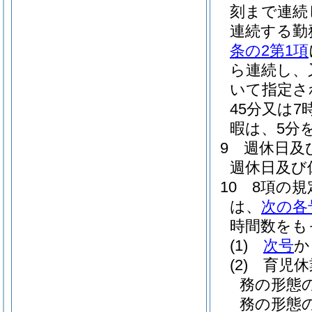
刻まで連続
連続する勤
条の2第1項
ら連続し、
いて指定さ
45分又は
暇は、5分
9
週休日及
週休日及び
10
8項の
は、
次の各
時間数をも
(1)
次号
か
(2)
育児休
務の形態
務の形態