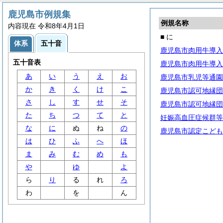
鹿児島市例規集
例規名称
内容現在 令和8年4月1日
■ に
体系
五十音
鹿児島市肉用牛導入
五十音表
鹿児島市肉用牛導入
あ
い
う
え
お
鹿児島市乳児等通園
か
き
く
け
こ
鹿児島市認可地縁団
さ
し
す
せ
そ
鹿児島市認可地縁団
た
ち
つ
て
と
妊娠高血圧症候群等
な
に
ぬ
ね
の
鹿児島市認定こども
は
ひ
ふ
へ
ほ
ま
み
む
め
も
や
ゆ
よ
ら
り
る
れ
ろ
わ
を
ん