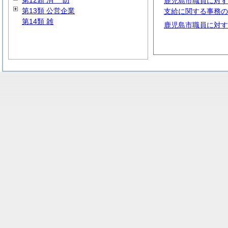
第12類
消
防
鹿児島市職員に対す
第13類 公営企業
支給に関する事務の
第14類 雑
鹿児島市職員に対す