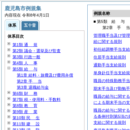
鹿児島市例規集
例規名称
内容現在 令和8年4月1日
■ 第5類
給
与
体系
五十音
第2章
手
管理職手当及び管理
体系目次
給に関する規則
第1類
通
規
初任給調整手当支給
第2類 議会・選挙及び監査
第3類 行政一般
住居手当支給規則
第4類
人
事
通勤手当支給規則
第5類
給
与
単身赴任手当支給規
第1章 給料・旅費及び費用弁償
職員の特殊勤務手当
第2章
手
当
第3章 退職給与金
期末手当及び勤勉手
第6類
財
務
職員の給与に関する
第7類 税・使用料・手数料
による期末手当の支
第8類
教
育
職員の給与に関する
第9類
産
業
る条例付則第5項の
第10類
民
生
支給に関する規則
第11類
建
設