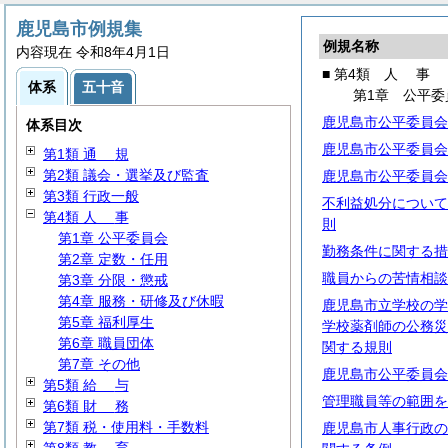
鹿児島市例規集
例規名称
内容現在 令和8年4月1日
■ 第4類
人
事
体系
五十音
第1章 公平委
鹿児島市公平委員会
体系目次
鹿児島市公平委員会
第1類
通
規
第2類 議会・選挙及び監査
鹿児島市公平委員会
第3類 行政一般
不利益処分について
第4類
人
事
則
第1章 公平委員会
勤務条件に関する措
第2章 定数・任用
職員からの苦情相談
第3章 分限・懲戒
第4章 服務・研修及び休暇
鹿児島市立学校の学
第5章 福利厚生
学校薬剤師の公務災
第6章 職員団体
関する規則
第7章 その他
鹿児島市公平委員会
第5類
給
与
管理職員等の範囲を
第6類
財
務
第7類 税・使用料・手数料
鹿児島市人事行政の