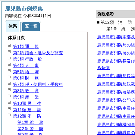
鹿児島市例規集
例規名称
内容現在 令和8年4月1日
■ 第12類
消
防
体系
五十音
第1章
総
鹿児島市消防本部及
体系目次
鹿児島市消防局の組
第1類
通
規
第2類 議会・選挙及び監査
鹿児島市消防署の組
第3類 行政一般
鹿児島市消防長及び
第4類
人
事
る条例
第5類
給
与
鹿児島市消防局長等
第6類
財
務
鹿児島市消防局決裁
第7類 税・使用料・手数料
第8類
教
育
鹿児島市消防署処務
第9類
産
業
鹿児島市消防公印規
第10類
民
生
鹿児島市消防吏員任
第11類
建
設
第12類
消
防
鹿児島市消防吏員任
第1章
総
務
鹿児島市消防機関員
第2章
警
防
鹿児島市消防職員の