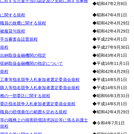
に対する児童手当の認定及び支給に関する事務
◆昭和47年2月8日
に関する規程
◆昭和47年4月1日
職員の旅費に関する規程
◆昭和42年4月29日
被服貸与規程
◆昭和42年4月29日
手当審査会設置規程
◆平成22年4月1日
規程
◆平成27年9月30日
出納取扱金融機関の指定
◆昭和43年4月1日
収納取扱金融機関の指定について
◆平成16年11月1日
規程
◆昭和42年4月29日
工事等指名競争入札参加者選定委員会規程
◆平成14年5月1日
購入等指名競争入札参加者選定委員会規程
◆平成14年5月1日
務の一部委託に関する規程
◆昭和56年3月31日
委託指名競争入札参加者選定委員会規程
◆平成14年5月1日
職員の賠償責任の範囲を定める規程
◆昭和42年4月29日
等の職務上の損害賠償請求訴訟等に係る弁護士
◆令和4年7月1日
規程