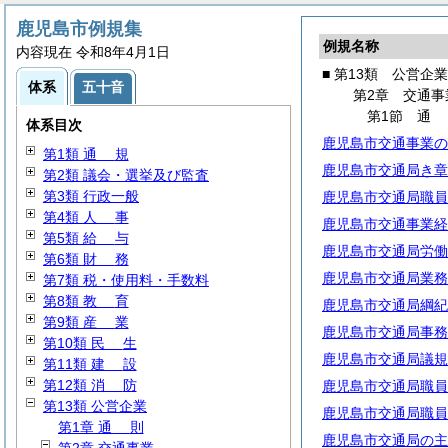
鹿児島市例規集
例規名称
内容現在 令和8年4月1日
■ 第13類 公営企業
体系
五十音
第2章 交通事
第1節
体系目次
鹿児島市交通事業の
第1類
通
規
鹿児島市交通局き章
第2類 議会・選挙及び監査
第3類 行政一般
鹿児島市交通局職員
第4類
人
事
鹿児島市交通事業経
第5類
給
与
鹿児島市交通局労働
第6類
財
務
鹿児島市交通局業務
第7類 税・使用料・手数料
第8類
教
育
鹿児島市交通局綱紀
第9類
産
業
鹿児島市交通局事務
第10類
民
生
鹿児島市交通局議規
第11類
建
設
第12類
消
防
鹿児島市交通局職員
第13類 公営企業
鹿児島市交通局職員
第1章
通
則
鹿児島市交通局の主